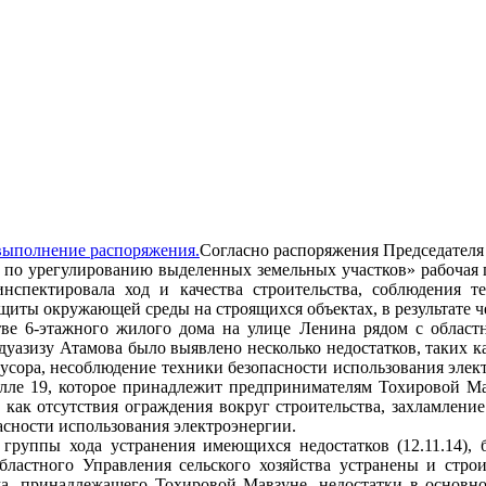
Согласно распоряжения Председателя 
 по урегулированию выделенных земельных участков» рабочая г
инспектировала ход и качества строительства, соблюдения т
ащиты окружающей среды на строящихся объектах, в результате ч
тве 6-этажного жилого дома на улице Ленина рядом с областн
азизу Атамова было выявлено несколько недостатков, таких ка
усора, несоблюдение техники безопасности использования элект
алле 19, которое принадлежит предпринимателям Тохировой М
х как отсутствия ограждения вокруг строительства, захламление
сности использования электроэнергии.
группы хода устранения имеющихся недостатков (12.11.14), 
бластного Управления сельского хозяйства устранены и строи
ма, принадлежащего Тохировой Мавзуне, недостатки в основн