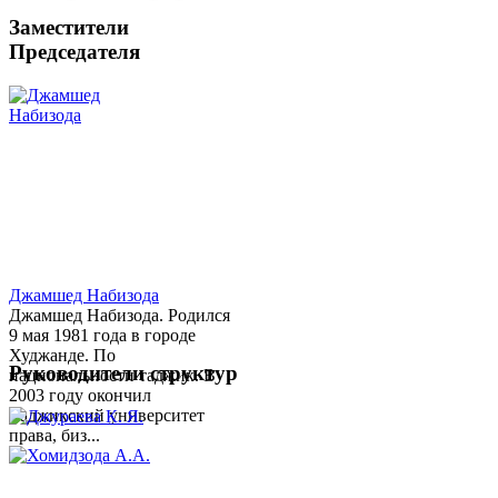
Заместители
Председателя
Джамшед Набизода
Джамшед Набизода. Родился
9 мая 1981 года в городе
Худжанде. По
Руководители структур
национальности таджик. В
2003 году окончил
Таджикский университет
права, биз...