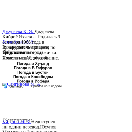
Джураева К. Я.
Джураева
Кибриё Яхяевна. Родилась 9
Хомидзода А.А.
сентября 1966 года в
Руководитель аппарата
Б.Гафуровском районе, по
Обу хаво
председателя города
национальности таджичка.
Хомидзода Абдувахоб
Имеет высшее образование.
Абдумаджид родился 8
В 1997 ...
Погода в Хуҷанд
Погода в Б.Ғафуров
июня 1978 года в городе
Погода в Бустон
Худжанде. По
Погода в Конибодом
национальности...
Погода в Исфара
Контакты:
Юсупов М. З.
Недоступен
ни однин перевод.Юсупов
Республика Таджикистан, Согдийскый область,