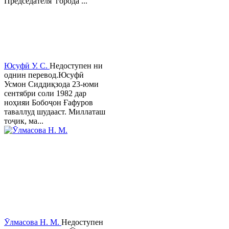
Председателя города ...
Юсуфӣ У. C.
Недоступен ни
однин перевод.Юсуфӣ
Усмон Сиддиқзода 23-юми
сентябри соли 1982 дар
ноҳияи Бобоҷон Ғафуров
таваллуд шудааст. Миллаташ
тоҷик, ма...
Ӯлмасова Н. М.
Недоступен