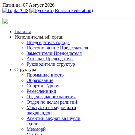
Пятница, 07 Август 2026
Главная
Исполнительный орган
Председатель города
Постоновление Председателя
Заместители Председателя
Аппарат Председателя
Руководители структур
Структура
Промышленность
Образование
Спорт и Туризм
Ремесленники
Отдел здравоохранения
Отдел по делам религий
Мактубҳо ва муроҷиати
шаҳрвандон
Агентии меҳнат ва шуғли
аҳолӣ
Меъморӣ
Матбуот