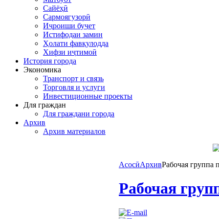
Сайёҳӣ
Сармоягузорӣ
Иҷроиши буҷет
Истифодаи замин
Ҳолати фавқулодда
Хифзи иҷтимоӣ
История города
Экономика
Транспорт и связь
Торговля и услуги
Инвестиционные проекты
Для граждан
Для граждани города
Архив
Архив материалов
Асосӣ
Архив
Рабочая группа 
Рабочая груп