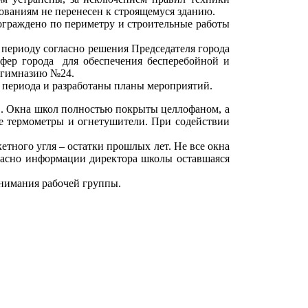
бованиям не перенесен к строящемуся зданию.
ограждено по периметру и строительные работы
 периоду согласно решения Председателя города
фер города для обеспечения бесперебойной и
и гимназию №24.
 периода и разработаны планы мероприятий.
в. Окна школ полностью покрыты целлофаном, а
е термометры и огнетушители. При содействии
тного угля – остатки прошлых лет. Не все окна
ласно информации директора школы оставшаяся
нимания рабочей группы.