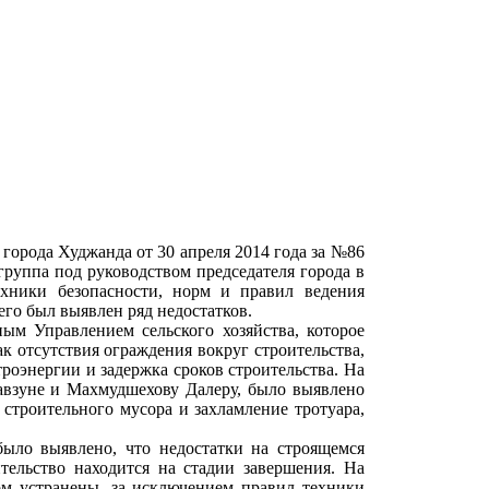
города Худжанда от 30 апреля 2014 года за №86
руппа под руководством председателя города в
ехники безопасности, норм и правил ведения
его был выявлен ряд недостатков.
ым Управлением сельского хозяйства, которое
к отсутствия ограждения вокруг строительства,
роэнергии и задержка сроков строительства. На
авзуне и Махмудшехову Далеру, было выявлено
 строительного мусора и захламление тротуара,
было выявлено, что недостатки на строящемся
тельство находится на стадии завершения. На
ом устранены, за исключением правил техники