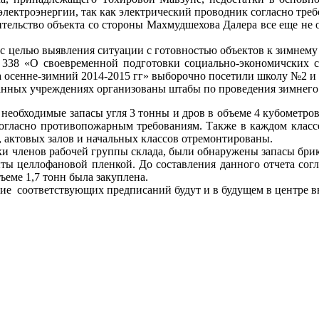
электроэнергии, так как электрический проводник согласно тре
тельство объекта со стороны Махмудшехова Далера все еще не 
а с целью выявления ситуации с готовностью объектов к зимнему
338 «О своевременной подготовки социально-экономичских с
а осенне-зимний 2014-2015 гг» выборочно посетили школу №2 
анных учреждениях организованы штабы по проведения зимнего
необходимые запасы угля 3 тонны и дров в объеме 4 кубометро
огласно противопожарным требованиям. Также в каждом класс
 актовых залов и начальных классов отремонтированы.
и членов рабочей группы склада, были обнаружены запасы брике
ы целлофановой пленкой. До составления данного отчета сог
ъеме 1,7 тонн была закуплена.
ие соответствующих предписаний будут и в будущем в центре в