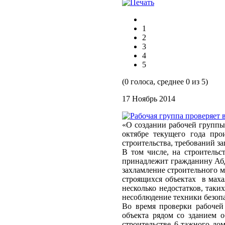
1
2
3
4
5
(0 голоса, среднее 0 из 5)
17 Ноябрь 2014
«О создании рабочей группы
октябре текущего года про
строительства, требований з
В том числе, на строительс
принадлежит гражданину Абду
захламление строительного м
строящихся объектах в мах
несколько недостатков, таки
несоблюдение техники безопа
Во время проверки рабочей 
объекта рядом со зданием о
строительстве 6-тажного до