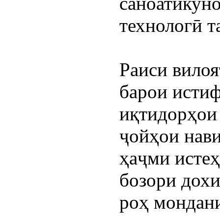
саноатикуно
технологӣ т
Раиси вилоя
барои истиф
иқтидорҳои 
ҷойҳои нави
ҳаҷми истеҳ
бозори дохи
роҳ мондани