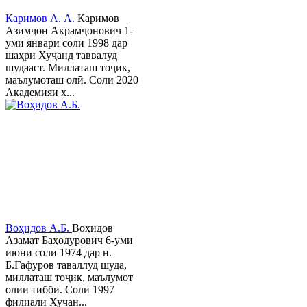
Каримов А. А.
Каримов
Азимҷон Акрамҷонович 1-
уми январи соли 1998 дар
шаҳри Хуҷанд таввалуд
шудааст. Миллаташ тоҷик,
маълумоташ олӣ. Соли 2020
Академияи х...
Воҳидов А.Б.
Воҳидов
Азамат Баҳодурович 6-уми
июни соли 1974 дар н.
Б.Ғафуров таваллуд шуда,
миллаташ тоҷик, маълумот
олии тиббӣ. Соли 1997
филиали Хучан...