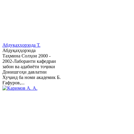
Абдуқаҳҳорзода Т.
Абдуқаҳҳорзода
Таҳмина Солҳои 2000 -
2002-Лаборанти кафедраи
забон ва адабиёти тоҷики
Донишгоҳи давлатии
Хуҷанд ба номи академик Б.
Ғафуров,...