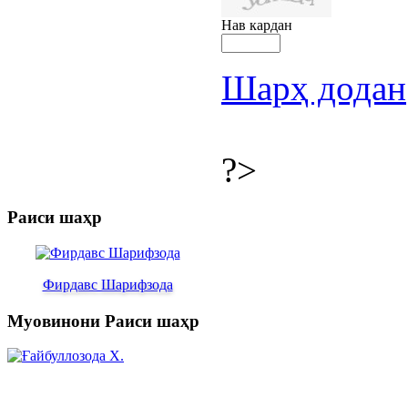
Нав кардан
Шарҳ додан
?>
Раиси шаҳр
Фирдавс Шарифзода
Муовинони Раиси шаҳр