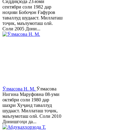
Сиддиқзода 23-юми
сентябри соли 1982 дар
ноҳияи Бобоҷон Ғафуров
таваллуд шудааст. Миллаташ
тоҷик, маълумоташ олӣ.
Соли 2005 Дони...
Ӯлмасова Н. М.
Ӯлмасова
Нигина Маруфовна 08-уми
октябри соли 1980 дар
шаҳри Хуҷанд таваллуд
шудааст. Миллаташ тоҷик,
маълумоташ олӣ. Соли 2010
Донишгоҳи да...