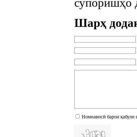
супоришҳо 
Шарҳ дода
Номнависӣ барои қабули 