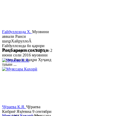
Ғайбуллозода Х.
Муовини
аввали Раиси
шаҳрХайруллоÂ
Ғайбуллозода бо қарори
Роҳбарони сохторҳо
Раиси шаҳр таҳти №281 аз 2
июни соли 2016 муовини
якуми Раиси шаҳри Хуҷанд
таъин ...
Ҷӯраева К.Я.
Ҷӯраева
Кибриё Яҳёевна 9 сентябри
Муяссара Қаҳорӣ
Муяссара