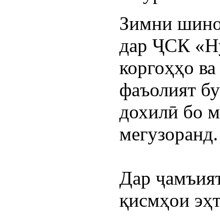
Зимни шинос
дар ҶСК «Ну
коргоҳҳо ва
фаъолият бу
дохилӣ бо м
мегузоранд.
Дар ҷамъият 
қисмҳои эҳт