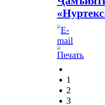
Ҷамъияти
«Нуртекс»
1
2
3