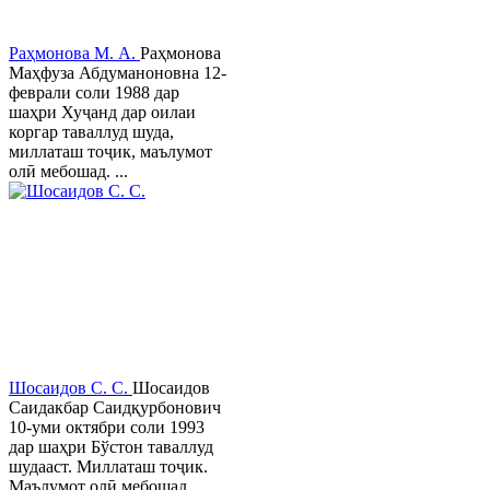
Раҳмонова М. А.
Раҳмонова
Маҳфуза Абдуманоновна 12-
феврали соли 1988 дар
шаҳри Хуҷанд дар оилаи
коргар таваллуд шуда,
миллаташ тоҷик, маълумот
олӣ мебошад. ...
Шосаидов С. С.
Шосаидов
Саидакбар Саидқурбонович
10-уми октябри соли 1993
дар шаҳри Бўстон таваллуд
шудааст. Миллаташ тоҷик.
Маълумот олӣ мебошад.