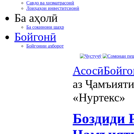
Савдо ва хизматрасонӣ
Лоиҳаҳои инвеститсионӣ
Ба аҳолӣ
Ба сокинони шаҳр
Бойгонӣ
Бойгонии ахборот
Асосӣ
Бойго
аз​ Ҷамъият
«Нуртекс»​
Боздиди Р