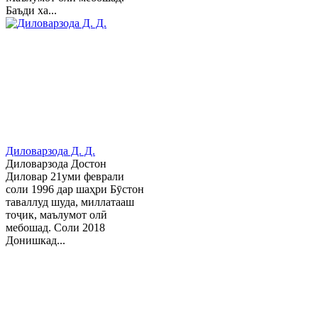
Баъди ха...
Диловарзода Д. Д.
Диловарзода Достон
Диловар 21уми феврали
соли 1996 дар шаҳри Бӯстон
таваллуд шуда, миллатааш
тоҷик, маълумот олӣ
мебошад. Соли 2018
Донишкад...