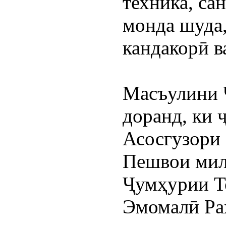
техника, са
монда шуда,
кандакорӣ в
Масъулини​ 
доранд, ки 
Асосгузори 
Пешвои милл
Ҷумҳурии Т
Эмомалӣ Раҳ