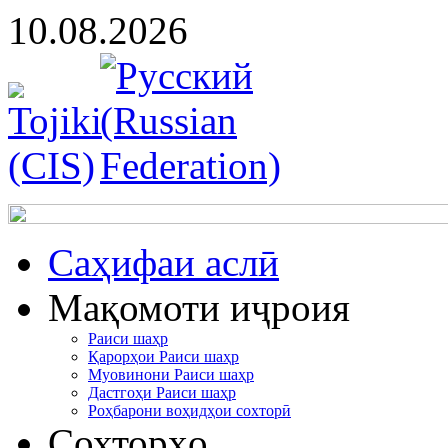
10.08.2026
Cаҳифаи аслӣ
Мақомоти иҷроия
Раиси шаҳр
Қарорҳои Раиси шаҳр
Муовинони Раиси шаҳр
Дастгоҳи Раиси шаҳр
Роҳбарони воҳидҳои сохторӣ
Сохторҳо