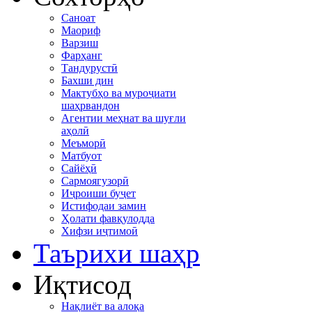
Саноат
Маориф
Варзиш
Фарҳанг
Тандурустӣ
Бахши дин
Мактубҳо ва муроҷиати
шаҳрвандон
Агентии меҳнат ва шуғли
аҳолӣ
Меъморӣ
Матбуот
Сайёҳӣ
Сармоягузорӣ
Иҷроиши буҷет
Истифодаи замин
Ҳолати фавқулодда
Хифзи иҷтимоӣ
Таърихи шаҳр
Иқтисод
Нақлиёт ва алоқа