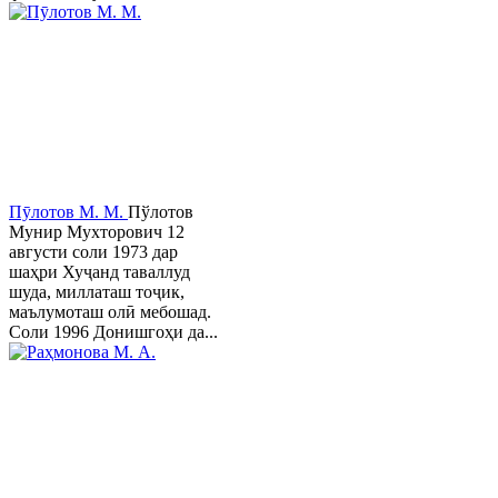
Пӯлотов М. М.
Пўлотов
Мунир Мухторович 12
августи соли 1973 дар
шаҳри Хуҷанд таваллуд
шуда, миллаташ тоҷик,
маълумоташ олӣ мебошад.
Соли 1996 Донишгоҳи да...