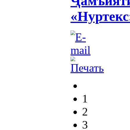
Ҷамъияти
«Нуртекс»
1
2
3