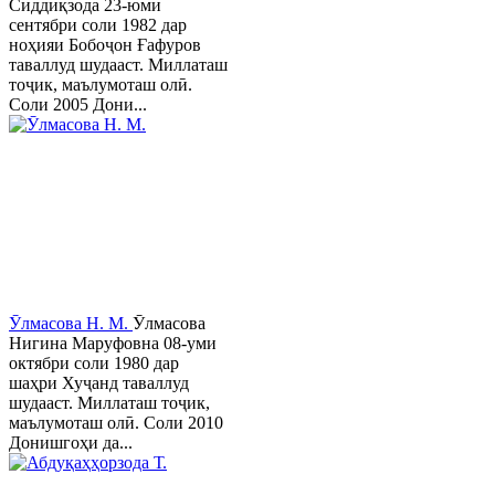
Сиддиқзода 23-юми
сентябри соли 1982 дар
ноҳияи Бобоҷон Ғафуров
таваллуд шудааст. Миллаташ
тоҷик, маълумоташ олӣ.
Соли 2005 Дони...
Ӯлмасова Н. М.
Ӯлмасова
Нигина Маруфовна 08-уми
октябри соли 1980 дар
шаҳри Хуҷанд таваллуд
шудааст. Миллаташ тоҷик,
маълумоташ олӣ. Соли 2010
Донишгоҳи да...