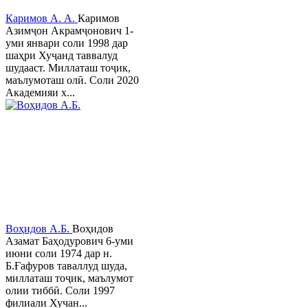
Каримов А. А.
Каримов
Азимҷон Акрамҷонович 1-
уми январи соли 1998 дар
шаҳри Хуҷанд таввалуд
шудааст. Миллаташ тоҷик,
маълумоташ олӣ. Соли 2020
Академияи х...
Воҳидов А.Б.
Воҳидов
Азамат Баҳодурович 6-уми
июни соли 1974 дар н.
Б.Ғафуров таваллуд шуда,
миллаташ тоҷик, маълумот
олии тиббӣ. Соли 1997
филиали Хучан...