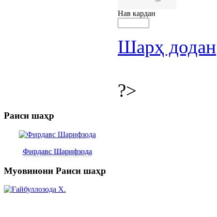
Нав кардан
Шарҳ додан
?>
Раиси шаҳр
Фирдавс Шарифзода
Муовинони Раиси шаҳр