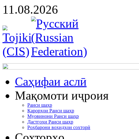
11.08.2026
Cаҳифаи аслӣ
Мақомоти иҷроия
Раиси шаҳр
Қарорҳои Раиси шаҳр
Муовинони Раиси шаҳр
Дастгоҳи Раиси шаҳр
Роҳбарони воҳидҳои сохторӣ
Сохторҳо