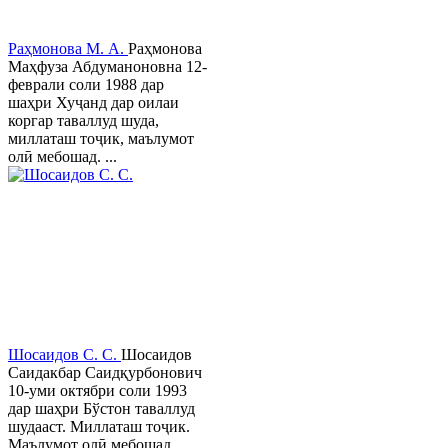
Раҳмонова М. А.
Раҳмонова
Маҳфуза Абдуманоновна 12-
феврали соли 1988 дар
шаҳри Хуҷанд дар оилаи
коргар таваллуд шуда,
миллаташ тоҷик, маълумот
олӣ мебошад. ...
Шосаидов С. С.
Шосаидов
Саидакбар Саидқурбонович
10-уми октябри соли 1993
дар шаҳри Бўстон таваллуд
шудааст. Миллаташ тоҷик.
Маълумот олӣ мебошад.