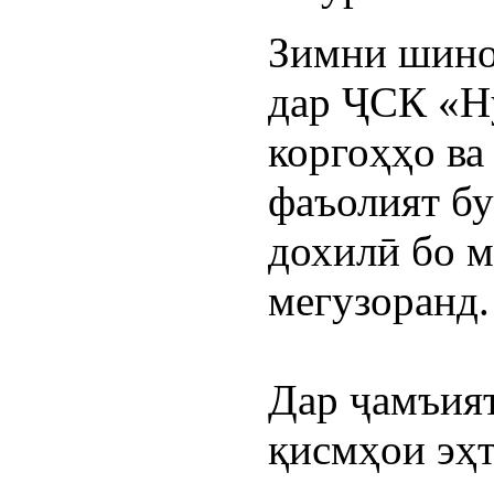
Зимни шинос
дар ҶСК «Ну
коргоҳҳо ва
фаъолият бу
дохилӣ бо м
мегузоранд.
Дар ҷамъият 
қисмҳои эҳт