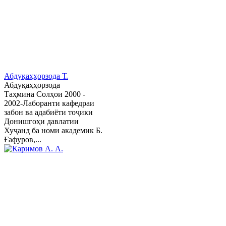
Абдуқаҳҳорзода Т.
Абдуқаҳҳорзода
Таҳмина Солҳои 2000 -
2002-Лаборанти кафедраи
забон ва адабиёти тоҷики
Донишгоҳи давлатии
Хуҷанд ба номи академик Б.
Ғафуров,...