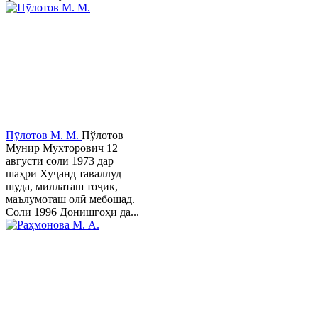
Пӯлотов М. М.
Пўлотов
Мунир Мухторович 12
августи соли 1973 дар
шаҳри Хуҷанд таваллуд
шуда, миллаташ тоҷик,
маълумоташ олӣ мебошад.
Соли 1996 Донишгоҳи да...