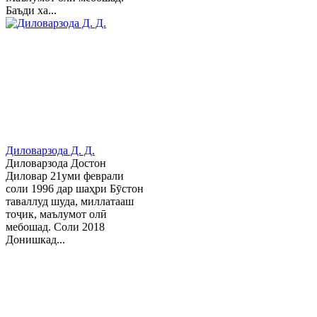
Баъди ха...
Диловарзода Д. Д.
Диловарзода Достон
Диловар 21уми феврали
соли 1996 дар шаҳри Бӯстон
таваллуд шуда, миллатааш
тоҷик, маълумот олӣ
мебошад. Соли 2018
Донишкад...