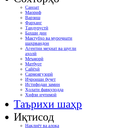
Саноат
Маориф
Варзиш
Фарҳанг
Тандурустӣ
Бахши дин
Мактубҳо ва муроҷиати
шаҳрвандон
Агентии меҳнат ва шуғли
аҳолӣ
Меъморӣ
Матбуот
Сайёҳӣ
Сармоягузорӣ
Иҷроиши буҷет
Истифодаи замин
Ҳолати фавқулодда
Хифзи иҷтимоӣ
Таърихи шаҳр
Иқтисод
Нақлиёт ва алоқа