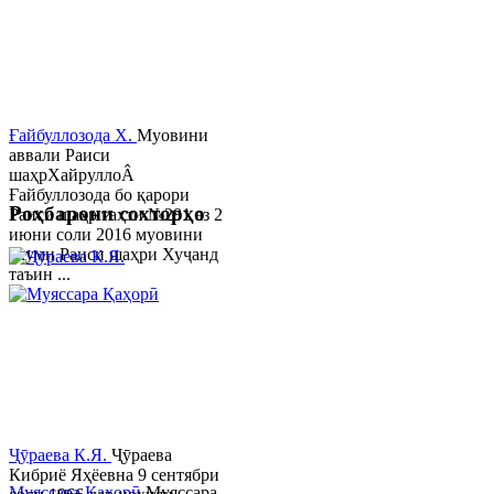
Ғайбуллозода Х.
Муовини
аввали Раиси
шаҳрХайруллоÂ
Ғайбуллозода бо қарори
Роҳбарони сохторҳо
Раиси шаҳр таҳти №281 аз 2
июни соли 2016 муовини
якуми Раиси шаҳри Хуҷанд
таъин ...
Ҷӯраева К.Я.
Ҷӯраева
Кибриё Яҳёевна 9 сентябри
Муяссара Қаҳорӣ
Муяссара