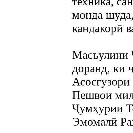
техника, са
монда шуда,
кандакорӣ в
Масъулини​ 
доранд, ки 
Асосгузори 
Пешвои милл
Ҷумҳурии Т
Эмомалӣ Раҳ