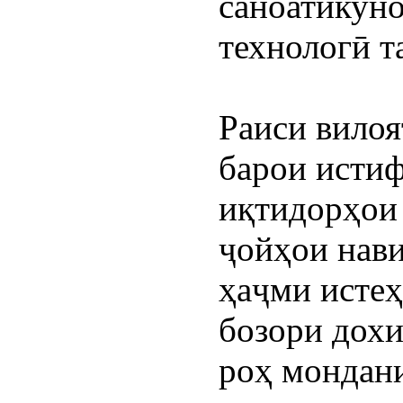
саноатикуно
технологӣ т
Раиси вилоя
барои истиф
иқтидорҳои 
ҷойҳои нави
ҳаҷми истеҳ
бозори дохи
роҳ мондани