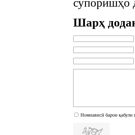
супоришҳо 
Шарҳ дода
Номнависӣ барои қабули 