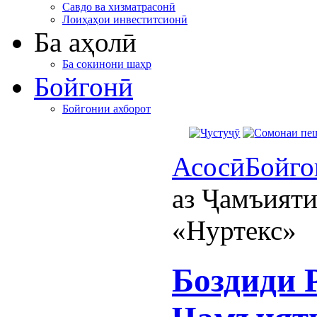
Савдо ва хизматрасонӣ
Лоиҳаҳои инвеститсионӣ
Ба аҳолӣ
Ба сокинони шаҳр
Бойгонӣ
Бойгонии ахборот
Асосӣ
Бойго
аз​ Ҷамъият
«Нуртекс»​
Боздиди Р