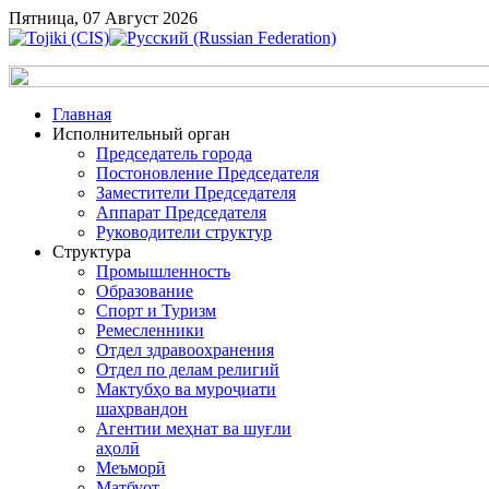
Пятница, 07 Август 2026
Главная
Исполнительный орган
Председатель города
Постоновление Председателя
Заместители Председателя
Аппарат Председателя
Руководители структур
Структура
Промышленность
Образование
Спорт и Туризм
Ремесленники
Отдел здравоохранения
Отдел по делам религий
Мактубҳо ва муроҷиати
шаҳрвандон
Агентии меҳнат ва шуғли
аҳолӣ
Меъморӣ
Матбуот