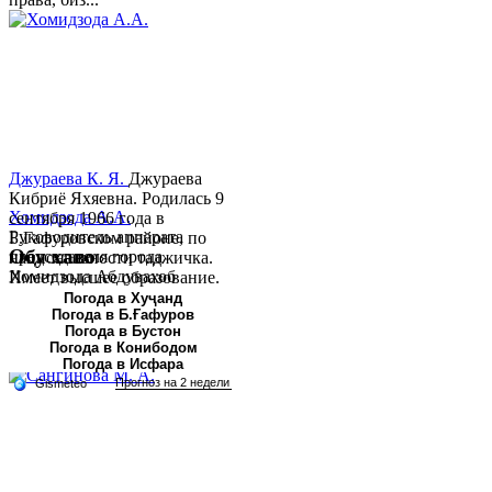
Джураева К. Я.
Джураева
Кибриё Яхяевна. Родилась 9
Хомидзода А.А.
сентября 1966 года в
Руководитель аппарата
Б.Гафуровском районе, по
Обу хаво
председателя города
национальности таджичка.
Хомидзода Абдувахоб
Имеет высшее образование.
Абдумаджид родился 8
В 1997 ...
Погода в Хуҷанд
Погода в Б.Ғафуров
июня 1978 года в городе
Погода в Бустон
Худжанде. По
Погода в Конибодом
национальности...
Погода в Исфара