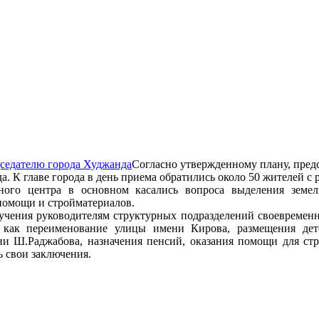
Согласно утвержденному плану, пред
а. К главе города в день приема обратились около 50 жителей с
ного центра в основном касались вопроса выделения земе
помощи и стройматериалов.
ручения руководителям структурных подразделений своевремен
как переименование улицы имени Кирова, размещения дете
ни Ш.Раджабова, назначения пенсий, оказания помощи для ст
 свои заключения.