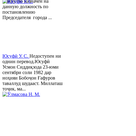
Хайрулло назначен на
данную должность по
постановлению
Председателя города ...
Юсуфӣ У. C.
Недоступен ни
однин перевод.Юсуфӣ
Усмон Сиддиқзода 23-юми
сентябри соли 1982 дар
ноҳияи Бобоҷон Ғафуров
таваллуд шудааст. Миллаташ
тоҷик, ма...