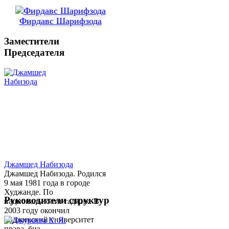
Фирдавс Шарифзода
Заместители
Председателя
Джамшед Набизода
Джамшед Набизода. Родился
9 мая 1981 года в городе
Худжанде. По
Руководители структур
национальности таджик. В
2003 году окончил
Таджикский университет
права, биз...