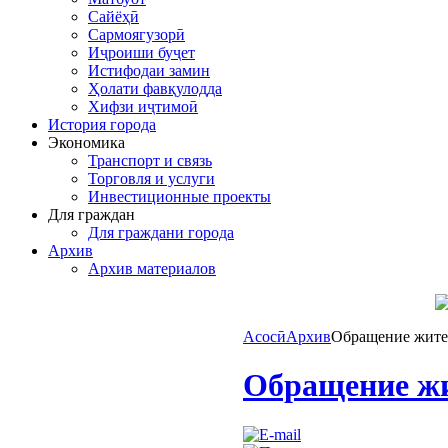
Сайёҳӣ
Сармоягузорӣ
Иҷроиши буҷет
Истифодаи замин
Ҳолати фавқулодда
Хифзи иҷтимоӣ
История города
Экономика
Транспорт и связь
Торговля и услуги
Инвестиционные проекты
Для граждан
Для граждани города
Архив
Архив материалов
Асосӣ
Архив
Обращение жител
Обращение жи