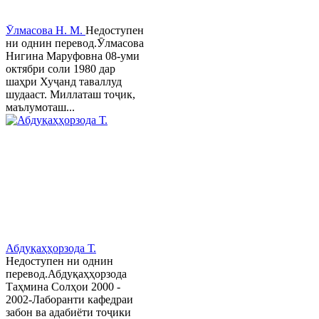
Ӯлмасова Н. М.
Недоступен
ни однин перевод.Ӯлмасова
Нигина Маруфовна 08-уми
октябри соли 1980 дар
шаҳри Хуҷанд таваллуд
шудааст. Миллаташ тоҷик,
маълумоташ...
Абдуқаҳҳорзода Т.
Недоступен ни однин
перевод.Абдуқаҳҳорзода
Таҳмина Солҳои 2000 -
2002-Лаборанти кафедраи
забон ва адабиёти тоҷики