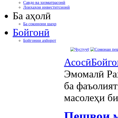
Савдо ва хизматрасонӣ
Лоиҳаҳои инвеститсионӣ
Ба аҳолӣ
Ба сокинони шаҳр
Бойгонӣ
Бойгонии ахборот
Асосӣ
Бойго
Эмомалӣ Ра
ба фаъолият
масолеҳи б
Пешвои 