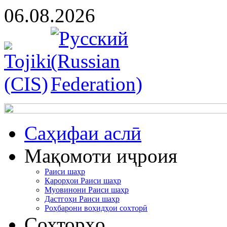
06.08.2026
Cаҳифаи аслӣ
Мақомоти иҷроия
Раиси шаҳр
Қарорҳои Раиси шаҳр
Муовинони Раиси шаҳр
Дастгоҳи Раиси шаҳр
Роҳбарони воҳидҳои сохторӣ
Сохторҳо