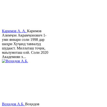
Каримов А. А.
Каримов
Азимҷон Акрамҷонович 1-
уми январи соли 1998 дар
шаҳри Хуҷанд таввалуд
шудааст. Миллаташ тоҷик,
маълумоташ олӣ. Соли 2020
Академияи х...
Воҳидов А.Б.
Воҳидов