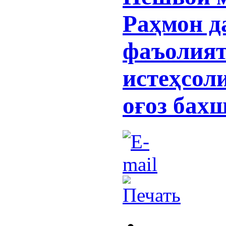
Раҳмон д
фаъолият
истеҳсол
оғоз бах