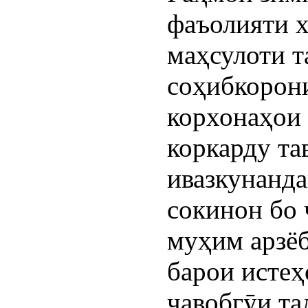
фаъолияти х
маҳсулоти т
соҳибкорони
корхонаҳои 
коркарду та
ивазкунанда
сокинон бо 
муҳим арзёб
барои истеҳ
ҷавобгӯи та