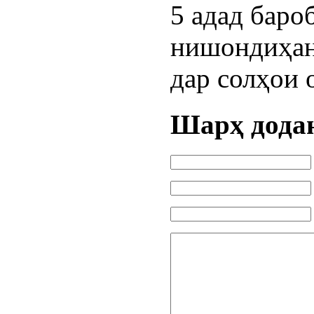
5 адад бароб
нишондиҳанд
дар солҳои 
Шарҳ дода