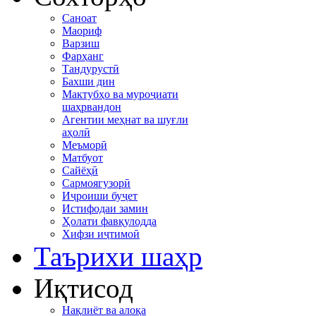
Саноат
Маориф
Варзиш
Фарҳанг
Тандурустӣ
Бахши дин
Мактубҳо ва муроҷиати
шаҳрвандон
Агентии меҳнат ва шуғли
аҳолӣ
Меъморӣ
Матбуот
Сайёҳӣ
Сармоягузорӣ
Иҷроиши буҷет
Истифодаи замин
Ҳолати фавқулодда
Хифзи иҷтимоӣ
Таърихи шаҳр
Иқтисод
Нақлиёт ва алоқа