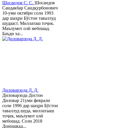
Шосаидов С. С.
Шосаидов
Саидакбар Саидқурбонович
10-уми октябри соли 1993
дар шаҳри Бўстон таваллуд
шудааст. Миллаташ тоҷик.
Маълумот олӣ мебошад.
Баъди ха...
Диловарзода Д. Д.
Диловарзода Достон
Диловар 21уми феврали
соли 1996 дар шаҳри Бӯстон
таваллуд шуда, миллатааш
тоҷик, маълумот олӣ
мебошад. Соли 2018
Донишкад...