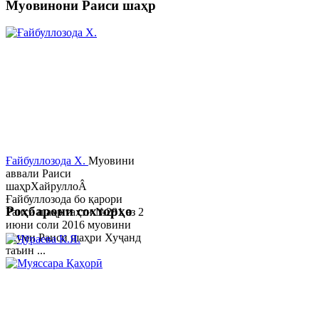
Муовинони Раиси шаҳр
Ғайбуллозода Х.
Муовини
аввали Раиси
шаҳрХайруллоÂ
Ғайбуллозода бо қарори
Роҳбарони сохторҳо
Раиси шаҳр таҳти №281 аз 2
июни соли 2016 муовини
якуми Раиси шаҳри Хуҷанд
таъин ...