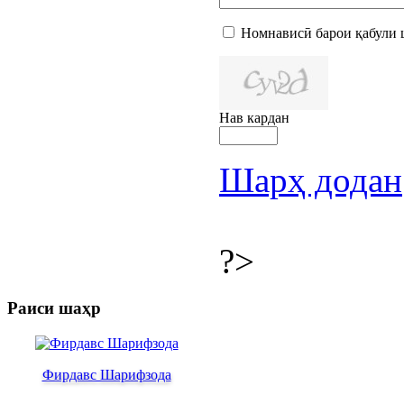
Номнависӣ барои қабули 
Нав кардан
Шарҳ додан
?>
Раиси шаҳр
Фирдавс Шарифзода