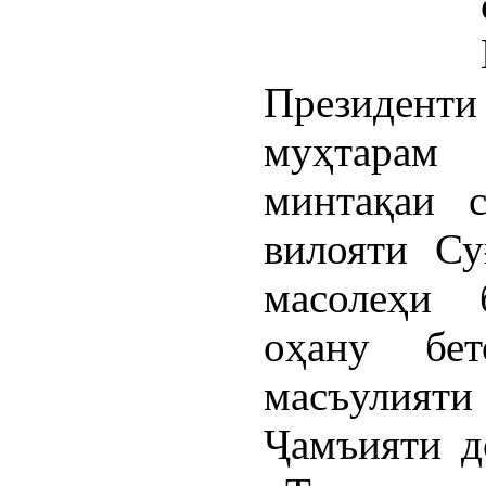
Президент
муҳтарам
минтақаи 
вилояти Су
масолеҳи 
оҳану бе
масъулият
Ҷамъияти д