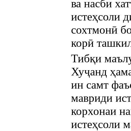
ва насби хат
истеҳсоли д
сохтмонӣ бо
корӣ ташки
Тибқи маълу
Хуҷанд ҳама
ин самт фаъ
мавриди ист
корхонаи на
истеҳсоли м