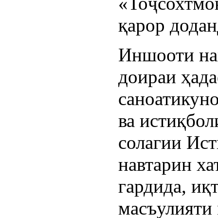
«Тоҷсохтмо
қарор додан
Иншооти 
на
доираи ҳада
саноатикуно
ва истиқбол
солагии Ист
навтарин ха
гардида, иқ
масъулияти 