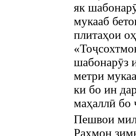
як шабонарӯ
мукааб бето
плитаҳои оҳ
«Тоҷсохтмон
шабонарӯз и
метри мукаа
ки бо ин да
маҳаллӣ бо 
Пешвои мил
Раҳмон зимн