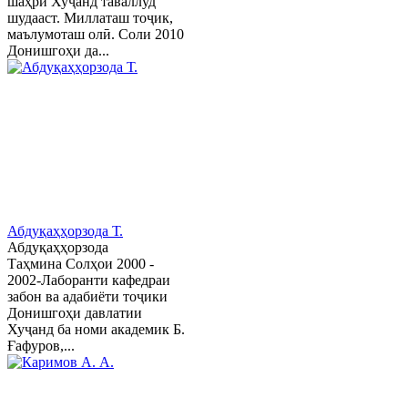
шаҳри Хуҷанд таваллуд
шудааст. Миллаташ тоҷик,
маълумоташ олӣ. Соли 2010
Донишгоҳи да...
Абдуқаҳҳорзода Т.
Абдуқаҳҳорзода
Таҳмина Солҳои 2000 -
2002-Лаборанти кафедраи
забон ва адабиёти тоҷики
Донишгоҳи давлатии
Хуҷанд ба номи академик Б.
Ғафуров,...