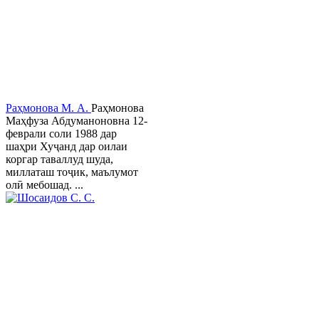
Раҳмонова М. А.
Раҳмонова
Маҳфуза Абдуманоновна 12-
феврали соли 1988 дар
шаҳри Хуҷанд дар оилаи
коргар таваллуд шуда,
миллаташ тоҷик, маълумот
олӣ мебошад. ...