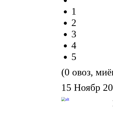
1
2
3
4
5
(0 овоз, миё
15 Ноябр 2