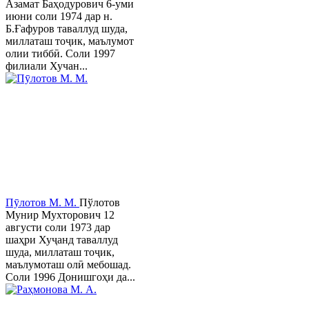
Азамат Баҳодурович 6-уми
июни соли 1974 дар н.
Б.Ғафуров таваллуд шуда,
миллаташ тоҷик, маълумот
олии тиббӣ. Соли 1997
филиали Хучан...
Пӯлотов М. М.
Пўлотов
Мунир Мухторович 12
августи соли 1973 дар
шаҳри Хуҷанд таваллуд
шуда, миллаташ тоҷик,
маълумоташ олӣ мебошад.
Соли 1996 Донишгоҳи да...