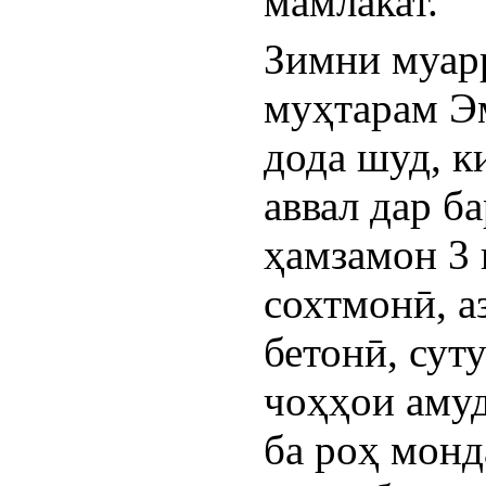
мамлакат.
Зимни муарр
муҳтарам Э
дода шуд, к
аввал дар ба
ҳамзамон 3 
сохтмонӣ, а
бетонӣ, сут
чоҳҳои амуд
ба роҳ монда