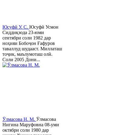
Юсуфӣ У. C.
Юсуфӣ Усмон
Сиддиқзода 23-юми
сентябри соли 1982 дар
ноҳияи Бобоҷон Ғафуров
таваллуд шудааст. Миллаташ
тоҷик, маълумоташ олӣ.
Соли 2005 Дони...
Ӯлмасова Н. М.
Ӯлмасова
Нигина Маруфовна 08-уми
октябри соли 1980 дар