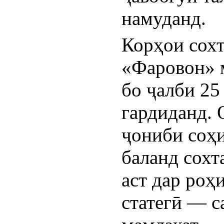
намуданд.
Корҳои сохт
«Фаровон» м
бо ҷалби 25
гардиданд. 
ҷониби соҳи
баланд сохт
аст дар роҳ
статегӣ — с