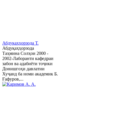
Абдуқаҳҳорзода Т.
Абдуқаҳҳорзода
Таҳмина Солҳои 2000 -
2002-Лаборанти кафедраи
забон ва адабиёти тоҷики
Донишгоҳи давлатии
Хуҷанд ба номи академик Б.
Ғафуров,...