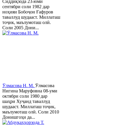
Сиддиқзода 23-юми
сентябри соли 1982 дар
ноҳияи Бобоҷон Ғафуров
таваллуд шудааст. Миллаташ
тоҷик, маълумоташ олӣ.
Соли 2005 Дони...
Ӯлмасова Н. М.
Ӯлмасова
Нигина Маруфовна 08-уми
октябри соли 1980 дар
шаҳри Хуҷанд таваллуд
шудааст. Миллаташ тоҷик,
маълумоташ олӣ. Соли 2010
Донишгоҳи да...