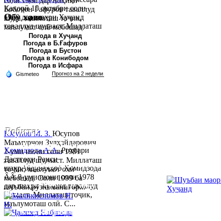
соли 1966 дар ноҳияи
Қаҳорӣ 15 октябри соли
Бобоҷон Ғафуров таваллуд
Обу хаво
1979 дар шаҳри Хуҷанд
шуда, миллаташ тоҷик,
таваллуд шудааст. Миллаташ
маълумот олӣ мебошад.
тоҷик. Маълумот олӣ. Соли
Соли 1997 Донишг...
Погода в Хуҷанд
Погода в Б.Ғафуров
2002 Донишгоҳи давлатии
Погода в Бустон
Хуҷанд ба...
Погода в Конибодом
Погода в Исфара
Робита:
Юсупов М. З.
Юсупов
Маъмурҷон Зулҳайдарович
Ҷумҳурии Тоҷикистон, вилояти Суғд,
Ҳомидзода А.А.
Роҳбари
1-уми июни соли 1981
Дастгоҳи Раиси
таваллуд шудааст. Миллаташ
шаҳри Хуҷанд, хиёбони Р.Набиев 39.
шаҳрАбдуваҳҳоб Ҳомидзода
тоҷик, маълумот олӣ
ÂÂ 8-уми июни соли 1978
мебошад. Соли 1999 ба
Тел:/
Факс
:
992 3422 6-02-44, 992 3422 6-
дар шаҳри Хуҷанд таваллуд
шуъбаи рӯзноманигор...
08-65
ёфтааст. Миллаташ тоҷик,
маълумоташ олӣ. С...
www.khujand.tj
,
e
-mail:
mihd-