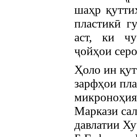
шаҳр қутти
пластикӣ г
аст, ки ч
ҷойҳои серо
Ҳоло ин қут
зарфҳои пла
микроноҳияҳ
Маркази са
давлатии Х