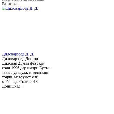
Баъди ха...
Диловарзода Д. Д.
Диловарзода Достон
Диловар 21уми феврали
соли 1996 дар шаҳри Бӯстон
таваллуд шуда, миллатааш
тоҷик, маълумот олӣ
мебошад. Соли 2018
Донишкад...