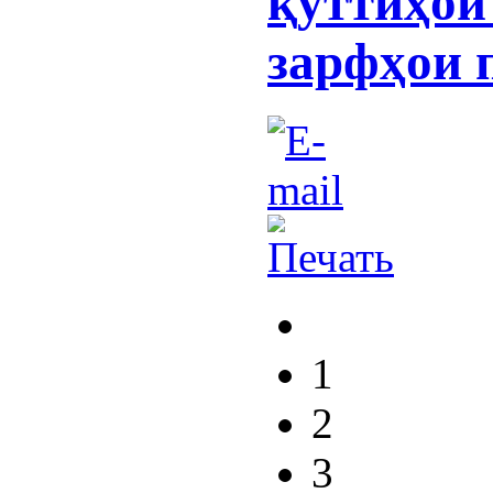
қуттиҳои
зарфҳои 
1
2
3