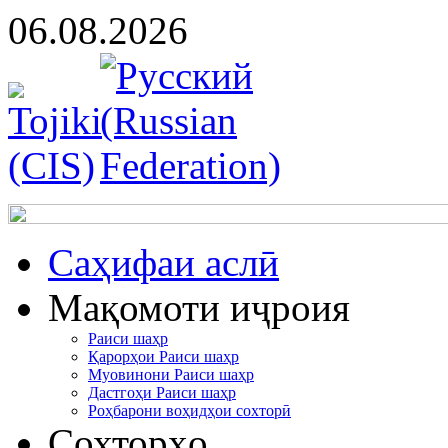
06.08.2026
Cаҳифаи аслӣ
Мақомоти иҷроия
Раиси шаҳр
Қарорҳои Раиси шаҳр
Муовинони Раиси шаҳр
Дастгоҳи Раиси шаҳр
Роҳбарони воҳидҳои сохторӣ
Сохторҳо