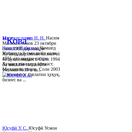
khujand@mail.ru
© 2013-2023 Таҳиягар ва дас
"Кова"
Маликисломов Н. Н.
Насим
Маликисломов 23 октябри
Ҷамшед Набизода
Ҷамшед
соли 1986 дар шаҳри
Набизода 9-уми майи соли
Хуҷанд, дар оилаи хизматчӣ
1981 дар шаҳри шаҳри
ба дунё омадааст. Соли 1994
Хуҷанд таваллуд ёфтааст.
ба мактаби таҳсилоти
Миллаташ тоҷик. Соли 2003
умумии №18-и ш...
Донишгоҳи давлатии ҳуқуқ,
бизнес ва ...
Юсуфӣ У. C.
Юсуфӣ Усмон