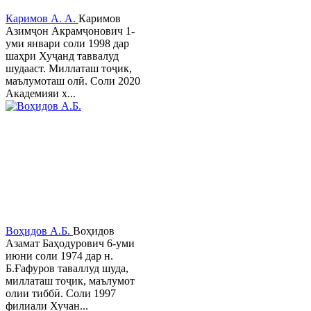
Каримов А. А.
Каримов
Азимҷон Акрамҷонович 1-
уми январи соли 1998 дар
шаҳри Хуҷанд таввалуд
шудааст. Миллаташ тоҷик,
маълумоташ олӣ. Соли 2020
Академияи х...
Воҳидов А.Б.
Воҳидов
Азамат Баҳодурович 6-уми
июни соли 1974 дар н.
Б.Ғафуров таваллуд шуда,
миллаташ тоҷик, маълумот
олии тиббӣ. Соли 1997
филиали Хучан...