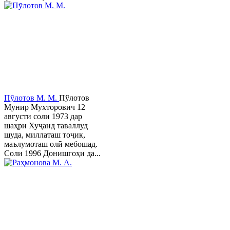
Пӯлотов М. М.
Пўлотов
Мунир Мухторович 12
августи соли 1973 дар
шаҳри Хуҷанд таваллуд
шуда, миллаташ тоҷик,
маълумоташ олӣ мебошад.
Соли 1996 Донишгоҳи да...