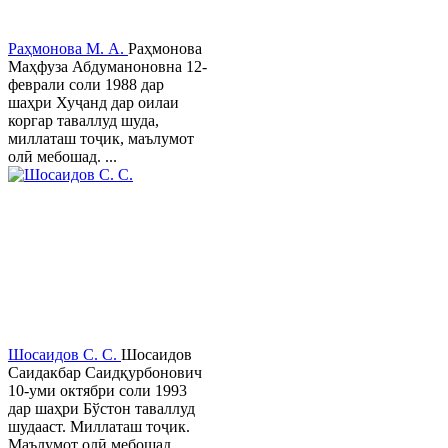
Раҳмонова М. А.
Раҳмонова
Маҳфуза Абдуманоновна 12-
феврали соли 1988 дар
шаҳри Хуҷанд дар оилаи
коргар таваллуд шуда,
миллаташ тоҷик, маълумот
олӣ мебошад. ...
Шосаидов С. С.
Шосаидов
Саидакбар Саидқурбонович
10-уми октябри соли 1993
дар шаҳри Бўстон таваллуд
шудааст. Миллаташ тоҷик.
Маълумот олӣ мебошад.