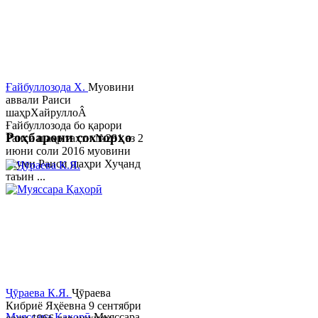
Ғайбуллозода Х.
Муовини
аввали Раиси
шаҳрХайруллоÂ
Ғайбуллозода бо қарори
Роҳбарони сохторҳо
Раиси шаҳр таҳти №281 аз 2
июни соли 2016 муовини
якуми Раиси шаҳри Хуҷанд
таъин ...
Ҷӯраева К.Я.
Ҷӯраева
Кибриё Яҳёевна 9 сентябри
Муяссара Қаҳорӣ
Муяссара