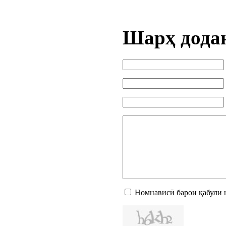
Шарҳ дода
Номнависӣ барои қабули 