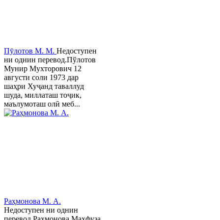
Пӯлотов М. М.
Недоступен
ни однин перевод.Пўлотов
Мунир Мухторович 12
августи соли 1973 дар
шаҳри Хуҷанд таваллуд
шуда, миллаташ тоҷик,
маълумоташ олӣ меб...
Раҳмонова М. А.
Недоступен ни однин
перевод.Раҳмонова Маҳфуза