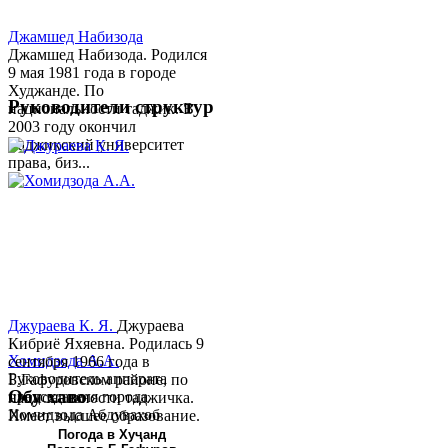
Джамшед Набизода
Джамшед Набизода. Родился
9 мая 1981 года в городе
Худжанде. По
Руководители структур
национальности таджик. В
2003 году окончил
Таджикский университет
права, биз...
Джураева К. Я.
Джураева
Кибриё Яхяевна. Родилась 9
Хомидзода А.А.
сентября 1966 года в
Руководитель аппарата
Б.Гафуровском районе, по
Обу хаво
председателя города
национальности таджичка.
Хомидзода Абдувахоб
Имеет высшее образование.
Абдумаджид родился 8
В 1997 ...
Погода в Хуҷанд