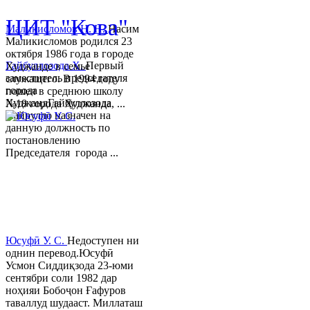
ЦИТ "Кова"
Маликисломов Н. Н.
Насим
Маликисломов родился 23
октября 1986 года в городе
Гайбуллозода Х.
Первый
Худжанде в семье
заместитель председателя
служащего. В 1994 году
города
пошел в среднюю школу
ХуджандГайбуллозода
№18 города Худжанда, ...
Хайрулло назначен на
данную должность по
постановлению
Председателя города ...
Юсуфӣ У. C.
Недоступен ни
однин перевод.Юсуфӣ
Усмон Сиддиқзода 23-юми
сентябри соли 1982 дар
ноҳияи Бобоҷон Ғафуров
таваллуд шудааст. Миллаташ