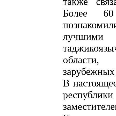
также свя
Более 60
познакоми
лучшим
таджикояз
области,
зарубежных 
В настоящее
республи
заместителе