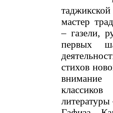
таджикской
мастер тра
– газели, р
первых ша
деятельнос
стихов ново
внимание
классиков
литературы 
Гафиза, К