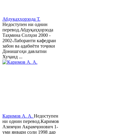
Абдуқаҳҳорзода Т.
Недоступен ни однин
перевод.Абдуқаҳҳорзода
Таҳмина Солҳои 2000 -
2002-Лаборанти кафедраи
забон ва адабиёти тоҷики
Донишгоҳи давлатии
Хуҷанд ...
Каримов А. А.
Недоступен
ни однин перевод.Каримов
Азимҷон Акрамҷонович 1-
уми январи соли 1998 дар