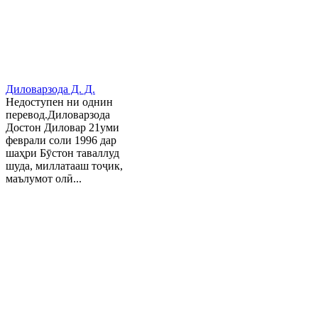
Диловарзода Д. Д.
Недоступен ни однин
перевод.Диловарзода
Достон Диловар 21уми
феврали соли 1996 дар
шаҳри Бӯстон таваллуд
шуда, миллатааш тоҷик,
маълумот олӣ...