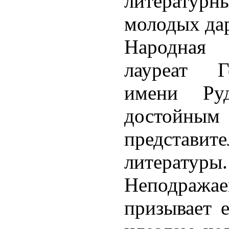
литерату
молодых да
Народная 
лауреат Г
имени Руд
достойны
предста
литературы.
Неподраж
призывает 