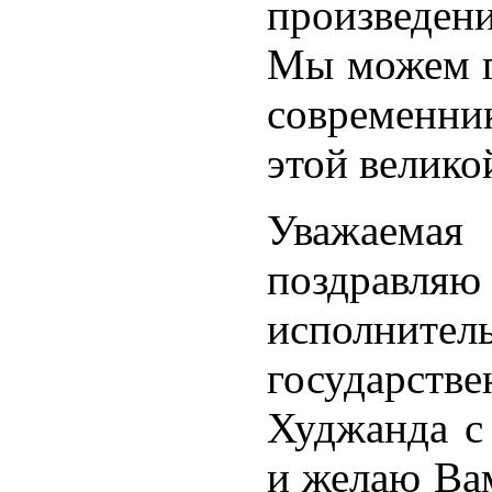
произведени
Мы можем го
современни
этой велико
Уважаемая
поздрав
исполн
государст
Худжанда с
и желаю Вам