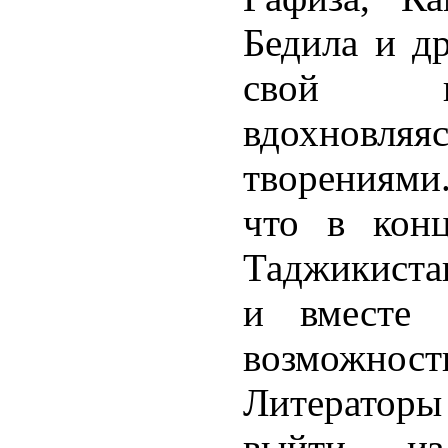
Бедила и др
свой по
вдохновля
творениями
что в кон
Таджикиста
и вместе 
возможно
Литератор
выйти из