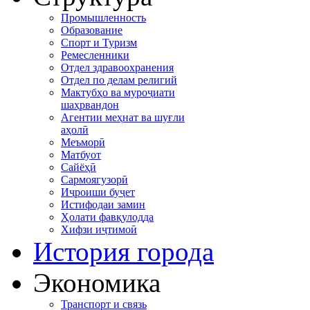
Промышленность
Образование
Спорт и Туризм
Ремесленники
Отдел здравоохранения
Отдел по делам религий
Мактубҳо ва муроҷиати
шаҳрвандон
Агентии меҳнат ва шуғли
аҳолӣ
Меъморӣ
Матбуот
Сайёҳӣ
Сармоягузорӣ
Иҷроиши буҷет
Истифодаи замин
Ҳолати фавқулодда
Хифзи иҷтимоӣ
История города
Экономика
Транспорт и связь