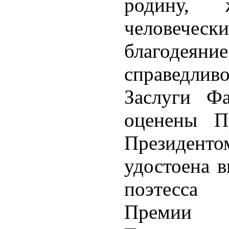
родину, 
человечес
благодея
справедливо
Заслуги Ф
оценены П
Президен
удостоена в
поэтесса 
Премии