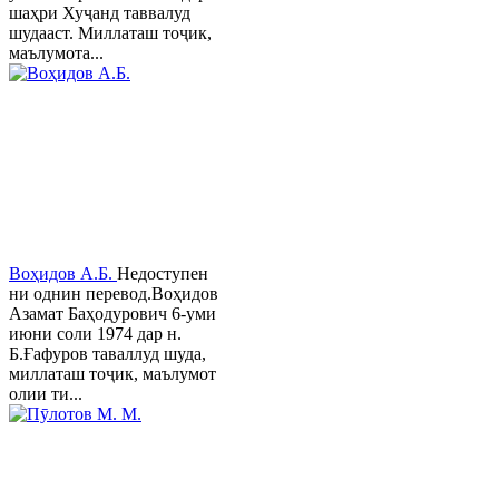
шаҳри Хуҷанд таввалуд
шудааст. Миллаташ тоҷик,
маълумота...
Воҳидов А.Б.
Недоступен
ни однин перевод.Воҳидов
Азамат Баҳодурович 6-уми
июни соли 1974 дар н.
Б.Ғафуров таваллуд шуда,
миллаташ тоҷик, маълумот
олии ти...