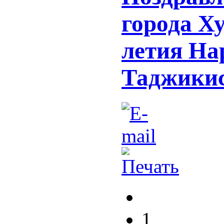
города Ху
летия На
Таджики
1