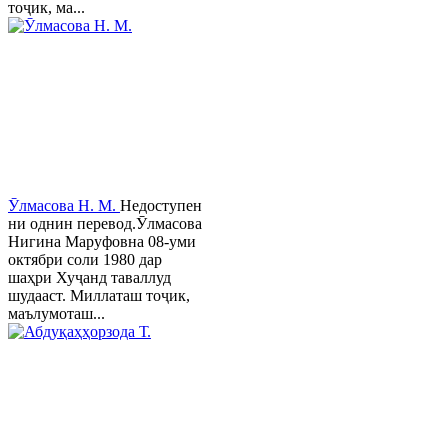
тоҷик, ма...
Ӯлмасова Н. М.
Недоступен
ни однин перевод.Ӯлмасова
Нигина Маруфовна 08-уми
октябри соли 1980 дар
шаҳри Хуҷанд таваллуд
шудааст. Миллаташ тоҷик,
маълумоташ...