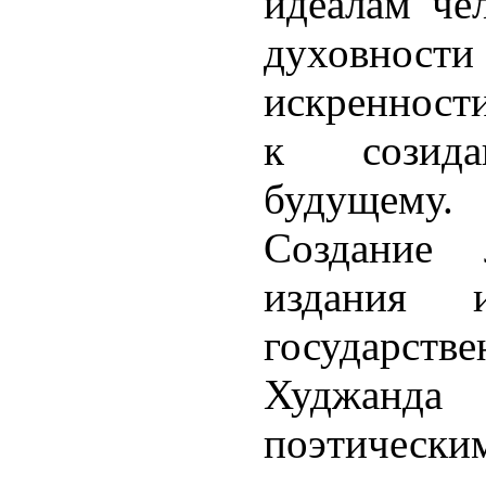
идеалам чел
духовност
искренности
к созид
будущему.
Создание 
издания и
государст
Худжанда
поэтическ