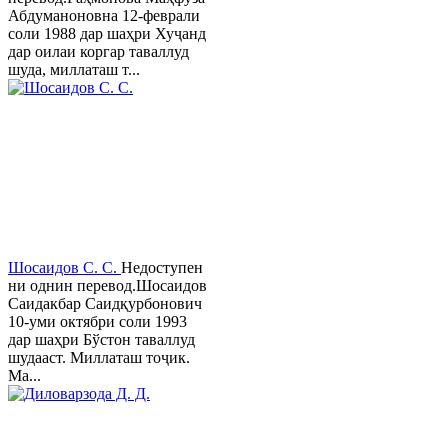
Абдуманоновна 12-феврали
соли 1988 дар шаҳри Хуҷанд
дар оилаи коргар таваллуд
шуда, миллаташ т...
Шосаидов С. С.
Недоступен
ни однин перевод.Шосаидов
Саидакбар Саидқурбонович
10-уми октябри соли 1993
дар шаҳри Бўстон таваллуд
шудааст. Миллаташ тоҷик.
Ма...