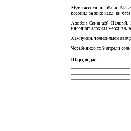
Мутахассиси пешбари Раёса
расонид ва зикр кард, ки ба
Адибон Саиднабӣ Наҷимӣ, Н
инсоният алоҳида мебошад, зе
Ҳамчунин, толибилмон аз эҷ
Чорабиниҳо то 9-апрели соли
Шарҳ додан