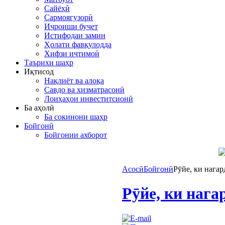
Сайёҳӣ
Сармоягузорӣ
Иҷроиши буҷет
Истифодаи замин
Ҳолати фавқулодда
Хифзи иҷтимоӣ
Таърихи шаҳр
Иқтисод
Нақлиёт ва алоқа
Савдо ва хизматрасонӣ
Лоиҳаҳои инвеститсионӣ
Ба аҳолӣ
Ба сокинони шаҳр
Бойгонӣ
Бойгонии ахборот
Асосӣ
Бойгонӣ
Рӯйе, ки нагар
Рӯйе, ки нага