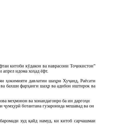
фтаи китоби кӯдакон ва наврасони Тоҷикистон”
и апрел идома хоҳад ёфт.
и ҳокимияти давлатии шаҳри Хуҷанд, Раёсати
ва бахши фарҳанги шаҳр ва адибон иштирок ва
ова меҳмонон ва хонандагонро ба ин даргоҳи
ви ҷумҳурӣ ботантана гузаронида мешавад ва он
аромади худ қайд намуд, ки китоб сарчашмаи