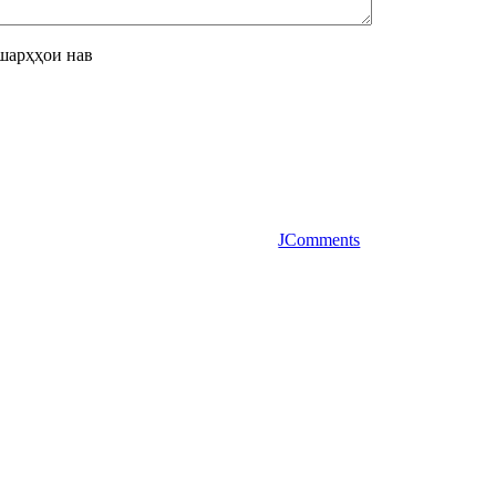
шарҳҳои нав
JComments