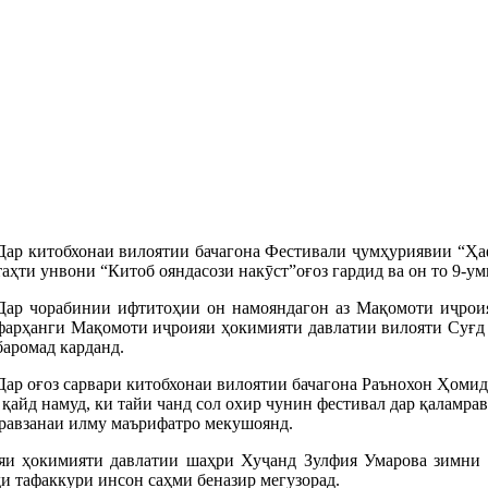
Дар китобхонаи вилоятии бачагона Фестивали ҷумҳуриявии “Ҳа
таҳти унвони “Китоб ояндасози накӯст”оғоз гардид ва он то 9-ум
Дар чорабинии ифтитоҳии он намояндагон аз Мақомоти иҷроия
фарҳанги Мақомоти иҷроияи ҳокимияти давлатии вилояти Суғд 
баромад карданд.
Дар оғоз сарвари китобхонаи вилоятии бачагона Раънохон Ҳомид
 қайд намуд, ки тайи чанд сол охир чунин фестивал дар қаламра
 равзанаи илму маърифатро мекушоянд.
и ҳокимияти давлатии шаҳри Хуҷанд Зулфия Умарова зимни б
и тафаккури инсон саҳми беназир мегузорад.