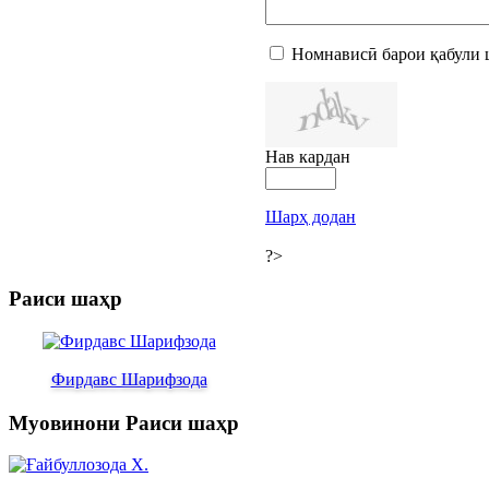
Номнависӣ барои қабули 
Нав кардан
Шарҳ додан
?>
Раиси шаҳр
Фирдавс Шарифзода
Муовинони Раиси шаҳр