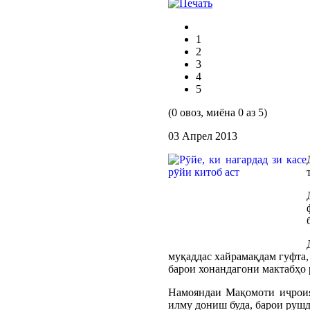
1
2
3
4
5
(0 овоз, миёна 0 аз 5)
03 Апрел 2013
муқаддас хайрамақдам гуфта,
барои хонандагони мактабҳо
Намояндаи Мақомоти иҷроия
илму дониш буда, барои рушд