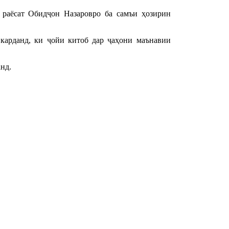
 раёсат Обидҷон Назаровро ба самъи ҳозирин
карданд, ки ҷойи китоб дар ҷаҳони маънавии
нд.