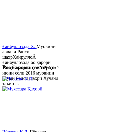
Ғайбуллозода Х.
Муовини
аввали Раиси
шаҳрХайруллоÂ
Ғайбуллозода бо қарори
Роҳбарони сохторҳо
Раиси шаҳр таҳти №281 аз 2
июни соли 2016 муовини
якуми Раиси шаҳри Хуҷанд
таъин ...
Ҷӯраева К.Я.
Ҷӯраева