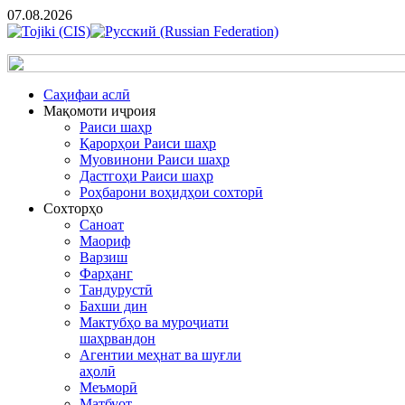
07.08.2026
Cаҳифаи аслӣ
Мақомоти иҷроия
Раиси шаҳр
Қарорҳои Раиси шаҳр
Муовинони Раиси шаҳр
Дастгоҳи Раиси шаҳр
Роҳбарони воҳидҳои сохторӣ
Сохторҳо
Саноат
Маориф
Варзиш
Фарҳанг
Тандурустӣ
Бахши дин
Мактубҳо ва муроҷиати
шаҳрвандон
Агентии меҳнат ва шуғли
аҳолӣ
Меъморӣ
Матбуот