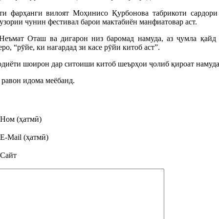
ти фарҳанги вилоят Моҳинисо Қурбонова табрикоти сардори
ргузории чунин фестивал барои мактабиён манфиатовар аст.
еъмат Оташ ва дигарон низ баромад намуда, аз ҷумла қайд 
ро, “рӯйе, ки нагардад зи касе рӯйи китоб аст”.
одиёти шоирон дар ситоиши китоб шеърҳои ҷолиб қироат намуда
 равон идома меёбанд.
Ном (ҳатмӣ)
E-Mail (ҳатмӣ)
Сайт