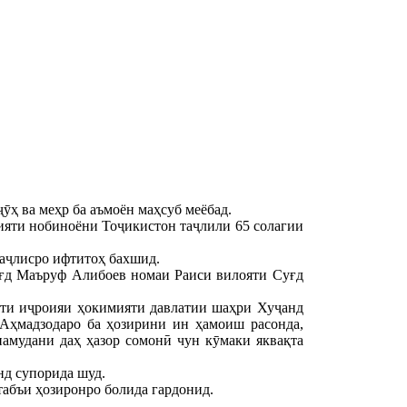
ӯҳ ва меҳр ба аъмоён маҳсуб меёбад.
ияти нобиноёни Тоҷикистон таҷлили 65 солагии
аҷлисро ифтитоҳ бахшид.
ғд Маъруф Алибоев номаи Раиси вилояти Суғд
оти иҷроияи ҳокимияти давлатии шаҳри Хуҷанд
Аҳмадзодаро ба ҳозирини ин ҳамоиш расонда,
амудани даҳ ҳазор сомонӣ чун кӯмаки яквақта
нд супорида шуд.
абъи ҳозиронро болида гардонид.