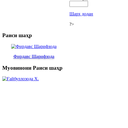
Шарҳ додан
?>
Раиси шаҳр
Фирдавс Шарифзода
Муовинони Раиси шаҳр