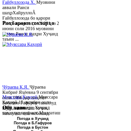
Ғайбуллозода Х.
Муовини
аввали Раиси
шаҳрХайруллоÂ
Ғайбуллозода бо қарори
Роҳбарони сохторҳо
Раиси шаҳр таҳти №281 аз 2
июни соли 2016 муовини
якуми Раиси шаҳри Хуҷанд
таъин ...
Ҷӯраева К.Я.
Ҷӯраева
Кибриё Яҳёевна 9 сентябри
Муяссара Қаҳорӣ
Муяссара
соли 1966 дар ноҳияи
Қаҳорӣ 15 октябри соли
Бобоҷон Ғафуров таваллуд
Обу хаво
1979 дар шаҳри Хуҷанд
шуда, миллаташ тоҷик,
таваллуд шудааст. Миллаташ
маълумот олӣ мебошад.
тоҷик. Маълумот олӣ. Соли
Соли 1997 Донишг...
Погода в Хуҷанд
Погода в Б.Ғафуров
2002 Донишгоҳи давлатии
Погода в Бустон
Хуҷанд ба...