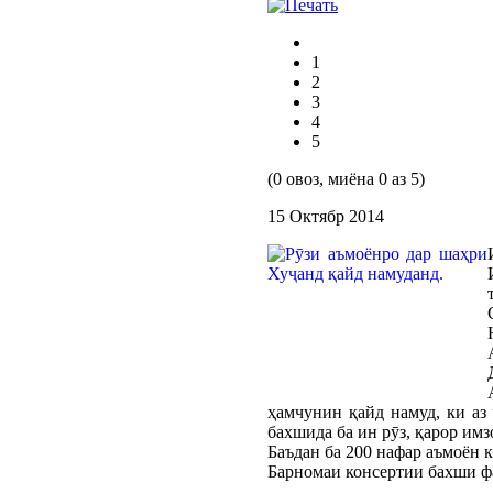
1
2
3
4
5
(0 овоз, миёна 0 аз 5)
15 Октябр 2014
ҳамчунин қайд намуд, ки аз
бахшида ба ин рӯз, қарор имз
Баъдан ба 200 нафар аъмоён
Барномаи консертии бахши ф