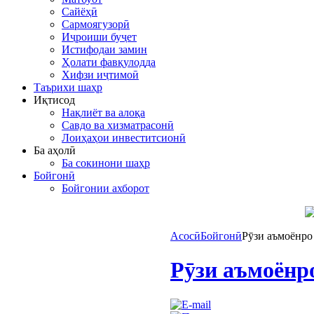
Сайёҳӣ
Сармоягузорӣ
Иҷроиши буҷет
Истифодаи замин
Ҳолати фавқулодда
Хифзи иҷтимоӣ
Таърихи шаҳр
Иқтисод
Нақлиёт ва алоқа
Савдо ва хизматрасонӣ
Лоиҳаҳои инвеститсионӣ
Ба аҳолӣ
Ба сокинони шаҳр
Бойгонӣ
Бойгонии ахборот
Асосӣ
Бойгонӣ
Рӯзи аъмоёнро
Рӯзи аъмоёнр