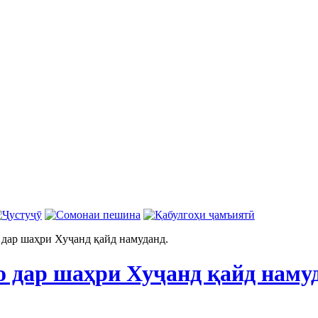
 дар шаҳри Хуҷанд қайд намуданд.
о дар шаҳри Хуҷанд қайд наму