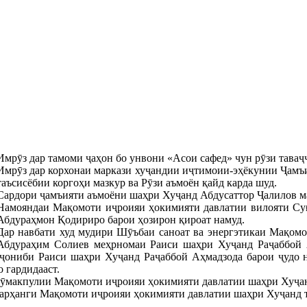
Имрӯз дар тамоми ҷаҳон бо унвони «Асои сафед» чун рӯзи таваҷҷ
Имрӯз дар корхонаи маркази хуҷандии иҷтимоии-эҳёкунии Ҷамъ
таъсисёбии коргоҳи мазкур ва Рӯзи аъмоён қайд карда шуд.
Сардори ҷамъияти аъмоёни шаҳри Хуҷанд Абдусаттор Ҷалилов м
Намояндаи Мақомоти иҷроияи ҳокимияти давлатии вилояти Су
Абдураҳмон Қодириро барои ҳозирон қироат намуд.
Дар навбати худ мудири Шӯъбаи саноат ва энергэтикаи Мақом
Абдураҳим Солиев меҳрномаи Раиси шаҳри Хуҷанд Раҷаббой 
 ҷониби Раиси шаҳри Хуҷанд Раҷаббой Аҳмадзода барои ҷудо н
о гардидааст.
 кӯмакпулии Мақомоти иҷроияи ҳокимияти давлатии шаҳри Хуҷа
арҳанги Мақомоти иҷроияи ҳокимияти давлатии шаҳри Хуҷанд т