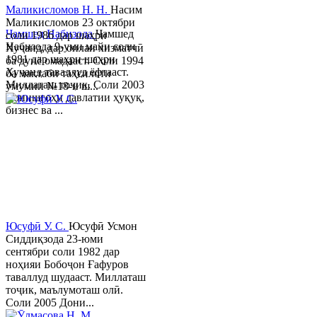
Маликисломов Н. Н.
Насим
Маликисломов 23 октябри
Ҷамшед Набизода
Ҷамшед
соли 1986 дар шаҳри
Набизода 9-уми майи соли
Хуҷанд, дар оилаи хизматчӣ
1981 дар шаҳри шаҳри
ба дунё омадааст. Соли 1994
Хуҷанд таваллуд ёфтааст.
ба мактаби таҳсилоти
Миллаташ тоҷик. Соли 2003
умумии №18-и ш...
Донишгоҳи давлатии ҳуқуқ,
бизнес ва ...
Юсуфӣ У. C.
Юсуфӣ Усмон
Сиддиқзода 23-юми
сентябри соли 1982 дар
ноҳияи Бобоҷон Ғафуров
таваллуд шудааст. Миллаташ
тоҷик, маълумоташ олӣ.
Соли 2005 Дони...