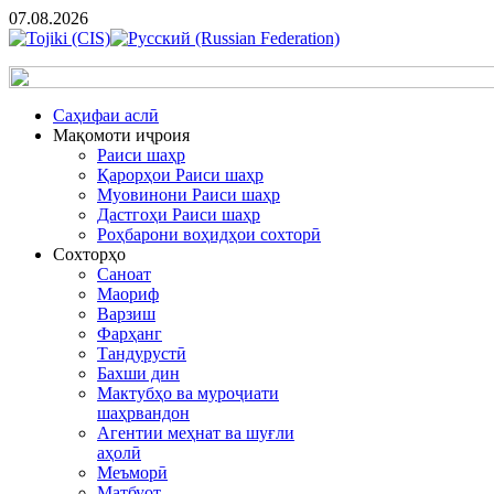
07.08.2026
Cаҳифаи аслӣ
Мақомоти иҷроия
Раиси шаҳр
Қарорҳои Раиси шаҳр
Муовинони Раиси шаҳр
Дастгоҳи Раиси шаҳр
Роҳбарони воҳидҳои сохторӣ
Сохторҳо
Саноат
Маориф
Варзиш
Фарҳанг
Тандурустӣ
Бахши дин
Мактубҳо ва муроҷиати
шаҳрвандон
Агентии меҳнат ва шуғли
аҳолӣ
Меъморӣ
Матбуот