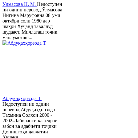
Ӯлмасова Н. М.
Недоступен
ни однин перевод.Ӯлмасова
Нигина Маруфовна 08-уми
октябри соли 1980 дар
шаҳри Хуҷанд таваллуд
шудааст. Миллаташ тоҷик,
маълумоташ...
Абдуқаҳҳорзода Т.
Недоступен ни однин
перевод.Абдуқаҳҳорзода
Таҳмина Солҳои 2000 -
2002-Лаборанти кафедраи
забон ва адабиёти тоҷики
Донишгоҳи давлатии
Хуҷанд ...