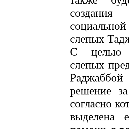
создания
социальной
слепых Тад
С целью 
слепых пред
Раджаббо
решение з
согласно ко
выделена е