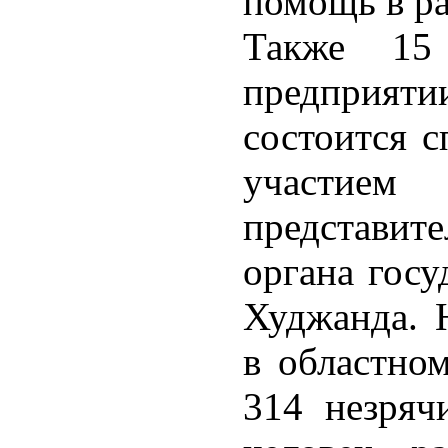
помощь в ра
Также 15
предприя
состоится с
участием
представи
органа госу
Худжанда. 
в областном
314 незряч