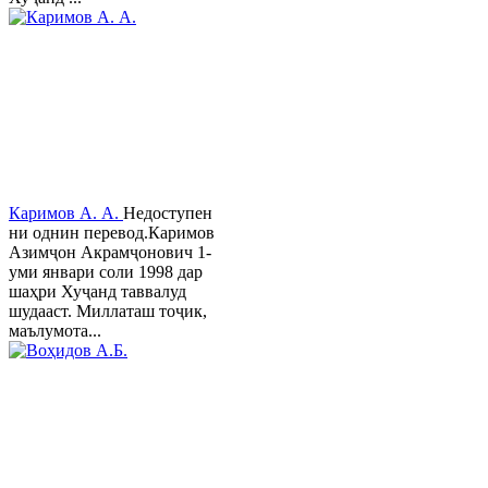
Каримов А. А.
Недоступен
ни однин перевод.Каримов
Азимҷон Акрамҷонович 1-
уми январи соли 1998 дар
шаҳри Хуҷанд таввалуд
шудааст. Миллаташ тоҷик,
маълумота...