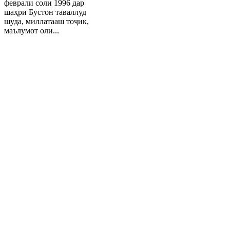
феврали соли 1996 дар
шаҳри Бӯстон таваллуд
шуда, миллатааш тоҷик,
маълумот олӣ...