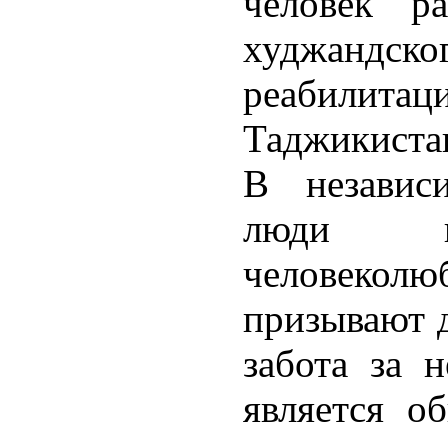
человек р
худжандск
реабилит
Таджикиста
В независ
люди из
человеколю
призывают д
забота за 
является о