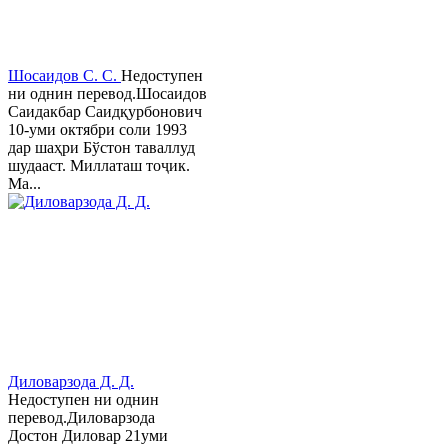
Шосаидов С. С.
Недоступен
ни однин перевод.Шосаидов
Саидакбар Саидқурбонович
10-уми октябри соли 1993
дар шаҳри Бўстон таваллуд
шудааст. Миллаташ тоҷик.
Ма...
Диловарзода Д. Д.
Недоступен ни однин
перевод.Диловарзода
Достон Диловар 21уми