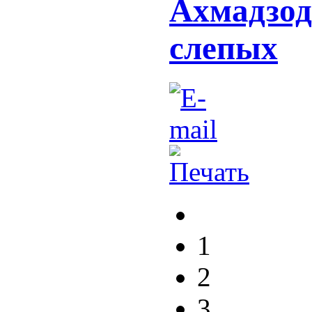
Ахмадзод
слепых
1
2
3