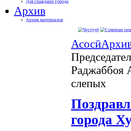
Для граждани города
Архив
Архив материалов
Асосӣ
Архи
Председател
Раджаббоя А
слепых
Поздравл
города Х