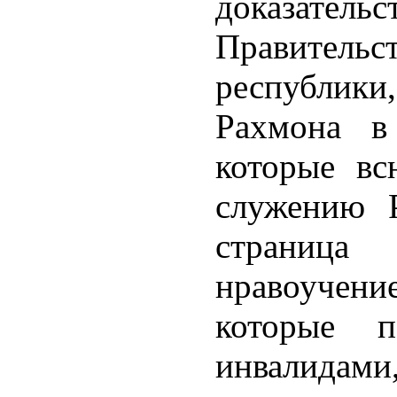
доказат
Правител
республик
Рахмона в
которые вс
служению Р
страница
нравоучени
которые 
инвалидами,