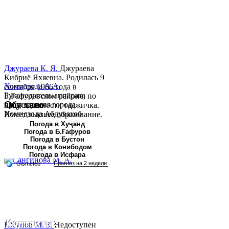
Джураева К. Я.
Джураева
Кибриё Яхяевна. Родилась 9
Хомидзода А.А.
сентября 1966 года в
Руководитель аппарата
Б.Гафуровском районе, по
Обу хаво
председателя города
национальности таджичка.
Хомидзода Абдувахоб
Имеет высшее образование.
Абдумаджид родился 8
В 1997 ...
Погода в Хуҷанд
Погода в Б.Ғафуров
июня 1978 года в городе
Погода в Бустон
Худжанде. По
Погода в Конибодом
национальности...
Погода в Исфара
Контакты:
Юсупов М. З.
Недоступен