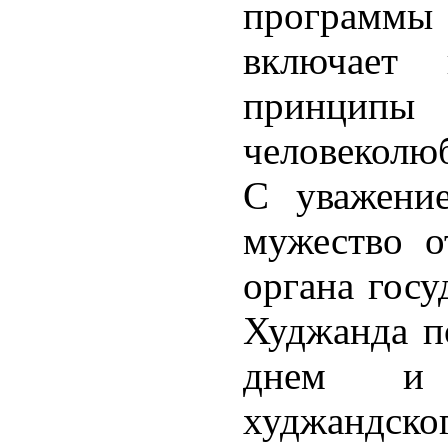
программ
включает
принци
человеколю
С уважени
мужество о
органа госу
Худжанда по
днем и 
худжандск