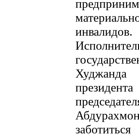
предприни
материальн
инвалидов.
Исполн
государст
Худжанда
президен
председат
Абдурахмо
заботит