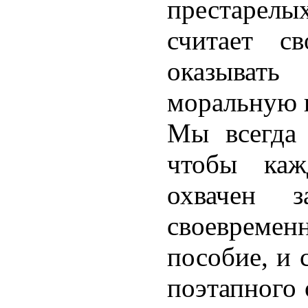
престарелы
считает с
оказыват
моральную 
Мы всегда 
чтобы ка
охвачен з
своевреме
пособие, и 
поэтапного 