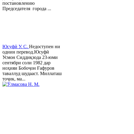
постановлению
Председателя города ...
Юсуфӣ У. C.
Недоступен ни
однин перевод.Юсуфӣ
Усмон Сиддиқзода 23-юми
сентябри соли 1982 дар
ноҳияи Бобоҷон Ғафуров
таваллуд шудааст. Миллаташ
тоҷик, ма...