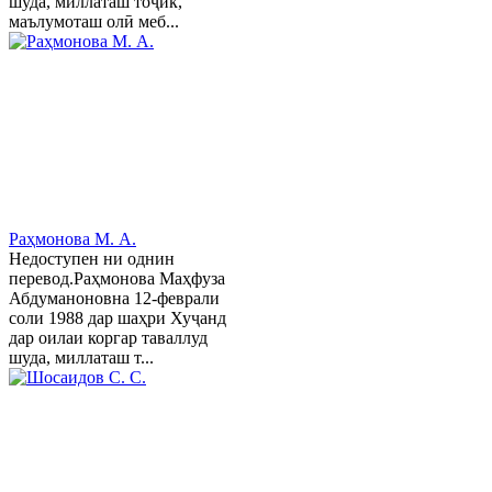
шуда, миллаташ тоҷик,
маълумоташ олӣ меб...
Раҳмонова М. А.
Недоступен ни однин
перевод.Раҳмонова Маҳфуза
Абдуманоновна 12-феврали
соли 1988 дар шаҳри Хуҷанд
дар оилаи коргар таваллуд
шуда, миллаташ т...