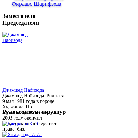
Фирдавс Шарифзода
Заместители
Председателя
Джамшед Набизода
Джамшед Набизода. Родился
9 мая 1981 года в городе
Худжанде. По
Руководители структур
национальности таджик. В
2003 году окончил
Таджикский университет
права, биз...