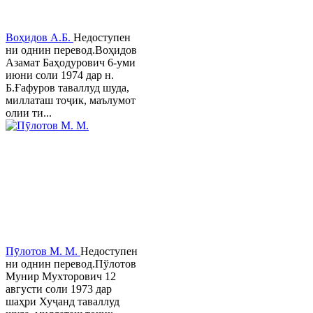
Воҳидов А.Б.
Недоступен
ни однин перевод.Воҳидов
Азамат Баҳодурович 6-уми
июни соли 1974 дар н.
Б.Ғафуров таваллуд шуда,
миллаташ тоҷик, маълумот
олии ти...
Пӯлотов М. М.
Недоступен
ни однин перевод.Пўлотов
Мунир Мухторович 12
августи соли 1973 дар
шаҳри Хуҷанд таваллуд