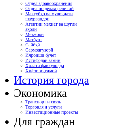
Отдел здравоохранения
Отдел по делам религий
Мактубҳо ва муроҷиати
шаҳрвандон
Агентии меҳнат ва шуғли
аҳолӣ
Меъморӣ
Матбуот
Сайёҳӣ
Сармоягузорӣ
Иҷроиши буҷет
Истифодаи замин
Ҳолати фавқулодда
Хифзи иҷтимоӣ
История города
Экономика
Транспорт и связь
Торговля и услуги
Инвестиционные проекты
Для граждан