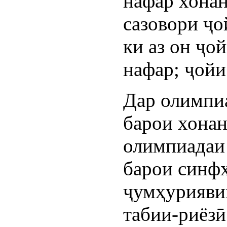
нафар хона
сазовори ҷо
ки аз он ҷой
нафар; ҷойи
Дар олимпи
барои хонан
олимпиадаи
барои синфҳ
ҷумҳурияви
табии-риёзӣ