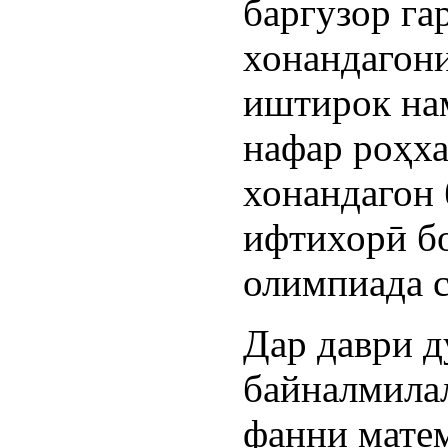
баргузор га
хонандагон
иштирок нам
нафар роҳха
хонандагон
ифтихорӣ б
олимпиада с
Дар даври 
байналмила
фанни матем