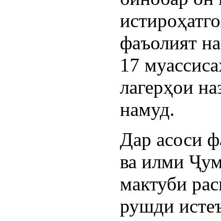
истироҳатго
фаъолият на
17 муассис
лагерҳои н
намуд.
Дар асоси 
ва илми Ҷу
мактуби ра
рушди истеъ