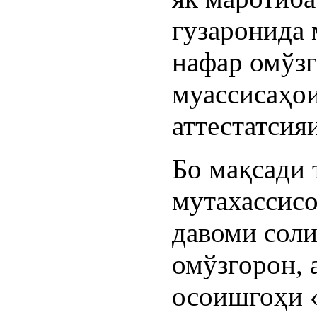
гузаронида 
нафар омўз
муассисаҳои
аттестатсия
Бо мақсади
мутахассисо
давоми сол
омўзгорон, 
осоишгоҳи «