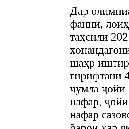
Дар олимпи
фаннӣ, лоиҳ
таҳсили 202
хонандагон
шаҳр иштир
гирифтани 4
ҷумла ҷойи 
нафар, ҷойи
нафар сазов
барои ҳар 