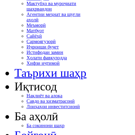
Мактубҳо ва муроҷиати
шаҳрвандон
Агентии меҳнат ва шуғли
аҳолӣ
Меъморӣ
Матбуот
Сайёҳӣ
Сармоягузорӣ
Иҷроиши буҷет
Истифодаи замин
Ҳолати фавқулодда
Хифзи иҷтимоӣ
Таърихи шаҳр
Иқтисод
Нақлиёт ва алоқа
Савдо ва хизматрасонӣ
Лоиҳаҳои инвеститсионӣ
Ба аҳолӣ
Ба сокинони шаҳр