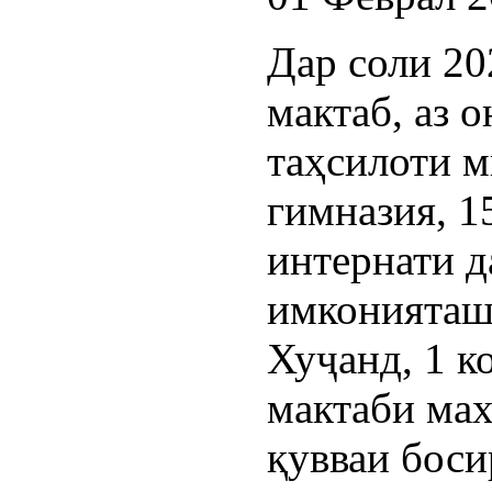
Дар соли 20
мактаб, аз 
таҳсилоти м
гимназия, 1
интернати д
имконияташ
Хуҷанд, 1 к
мактаби мах
қувваи боси