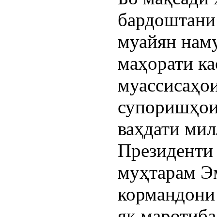
бардоштани 
муайян наму
маҳорати к
муассисаҳо
супоришҳои
ваҳдати мил
Президенти
муҳтарам 
кормандони 
як маротиба