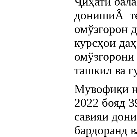
Ҷиҳати бал
донишиÂ те
омўзгорон д
курсҳои да
омўзгорони
ташкил ва г
Мувофиқи н
2022 бояд 3
савияи дон
бардоранд в