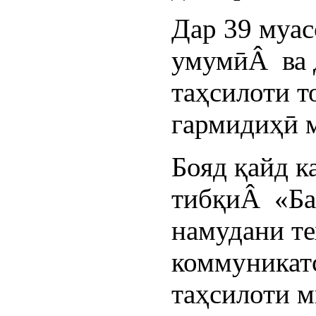
Дар 39 муас
умумӣÂ ва 
таҳсилоти 
гармидиҳӣ 
Бояд қайд к
тибқиÂ «Ба
намудани те
коммуникат
таҳсилоти 