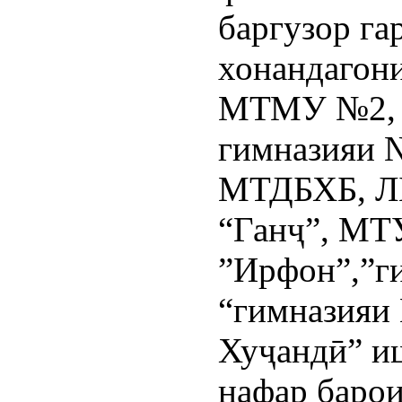
баргузор га
хонандагон
МТМУ №2, 9,
гимназияи 
МТДБХБ, ЛБ
“Ганҷ”, МТ
”Ирфон”,”ги
“гимназияи
Хуҷандӣ” и
нафар баро