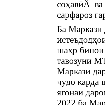
соҳавӣÂ ва
сарфароз га
Ба Маркази 
истеъдодҳо
шаҳр бинои 
тавозуни М
Маркази да
ҷудо карда
ягонаи даро
2022 ба Мар