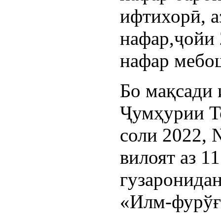
ифтихорӣ, а
нафар,ҷойи 
нафар мебо
Бо мақсади
Ҷумҳурии Т
соли 2022,
вилоят аз 1
гузаронида
«Илм-фурўғ