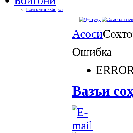
Бойгонӣ
Бойгонии ахборот
Асосӣ
Сохто
Ошибка
ERROR
Вазъи со