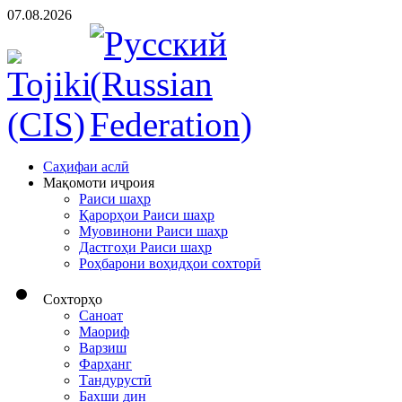
07.08.2026
Cаҳифаи аслӣ
Мақомоти иҷроия
Раиси шаҳр
Қарорҳои Раиси шаҳр
Муовинони Раиси шаҳр
Дастгоҳи Раиси шаҳр
Роҳбарони воҳидҳои сохторӣ
Сохторҳо
Саноат
Маориф
Варзиш
Фарҳанг
Тандурустӣ
Бахши дин