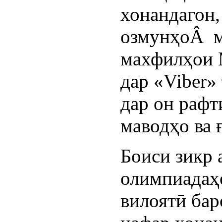
хонандагон,
озмунҳоÂ м
махфилҳои 
дар «Viber»
дар он раф
маводҳо ва 
Боиси зикр 
олимпиадаҳ
вилоятӣ бар