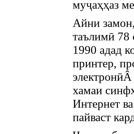
муҷаҳҳаз м
Айни замон
таълимӣ 78
1990 адад к
принтер, пр
электронӣÂ 
хамаи синф
Интернет в
пайваст кар