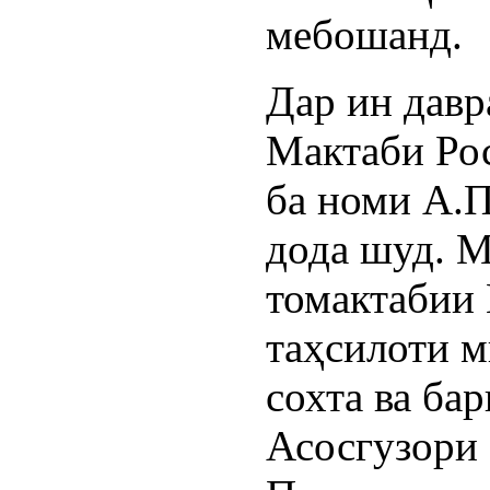
мебошанд.
Дар ин дав
Мактаби Ро
ба номи А.П
дода шуд. М
томактабии 
таҳсилоти 
сохта ва ба
Асосгузори 