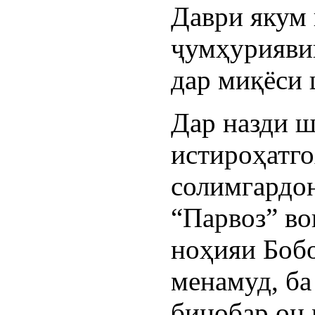
Даври якум
ҷумҳурияви
дар миқёси 
Дар назди 
истироҳатг
солимгардо
“Парвоз” во
ноҳияи Боб
менамуд, ба
бинобар он 