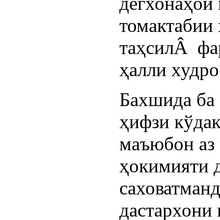
дегхонаҳои 
томактабии 
таҳсилÂ фа
ҳалли худро
Бахшида ба
ҳифзи кўдак
маъюбон аз
ҳокимияти д
саховатманд
дастархони 