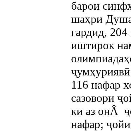
барои синфҳ
шаҳри Душа
гардид, 204
иштирок на
олимпиадаҳ
ҷумҳуриявӣ
116 нафар 
сазовори ҷо
ки аз онÂ ҷ
нафар; ҷойи