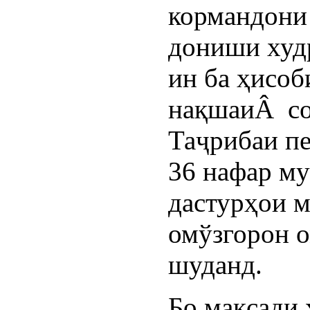
кормандони 
дониши худ
ин ба ҳисоб
нақшаиÂ со
Таҷрибаи п
36 нафар м
дастурҳои 
омўзгорон о
шуданд.
Бо мақсади 