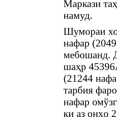
Маркази таҳ
намуд.
Шумораи хо
нафар (2049
мебошанд. 
шаҳр 45396
(21244 нафа
тарбия фаро
нафар омўзг
ки аз онҳо