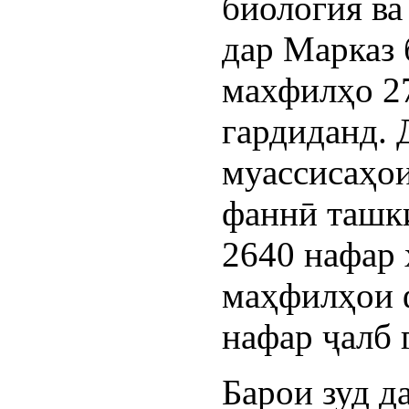
биология ва
дар Марказ 
махфилҳо 27
гардиданд. 
муассисаҳо
фаннӣ ташк
2640 нафар 
маҳфилҳои 
нафар ҷалб 
Барои зуд д