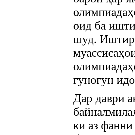
олимпиадаҳ
оид ба ишт
шуд. Иштир
муассисаҳои
олимпиадаҳ
гуногун идо
Дар даври а
байналмила
ки аз фанни