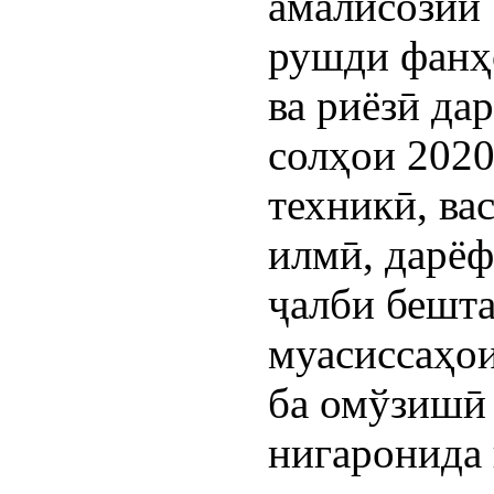
амалисозии 
рушди фанҳ
ва риёзӣ да
солҳои 2020
техникӣ, ва
илмӣ, дарёф
ҷалби бешт
муасиссаҳо
ба омўзишӣ
нигаронида 