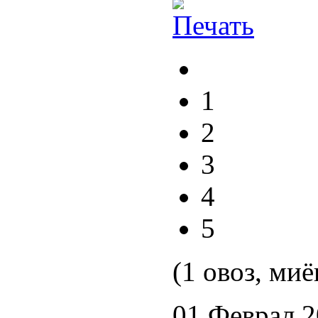
1
2
3
4
5
(1 овоз, миё
01 Феврал 