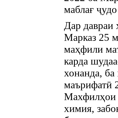
маблағ ҷудо
Дар давраи 
Марказ 25 м
маҳфили ма
карда шудаа
хонанда, ба
маърифатӣ 2
Махфилҳои з
химия, забо