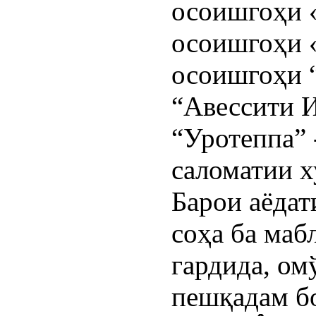
осоишгоҳи 
осоишгоҳи «
осоишгоҳи 
“Авессити И
“Уротеппа” 
саломатии х
Барои аёдат
соҳа ба маб
гардида, ом
пешқадам б