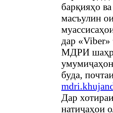
барқияҳо в
масъулин ои
муассисаҳои
дар «Viber»
МДРИ шаҳр 
умумиҷаҳо
буда, почтаи
mdri.khuja
Дар хотира
натиҷаҳои 