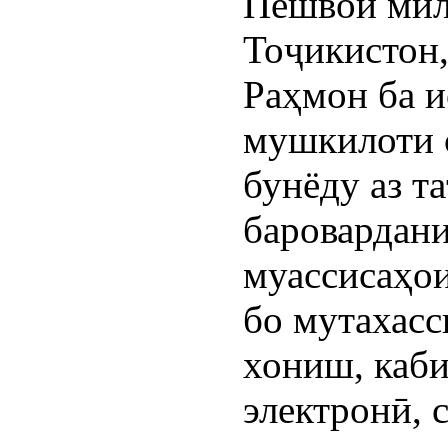
Пешвои мил
Тоҷикистон
Раҳмон ба и
мушкилоти 
бунёду аз т
баровардани
муассисаҳои
бо мутахасс
хониш, каби
электронӣ, 