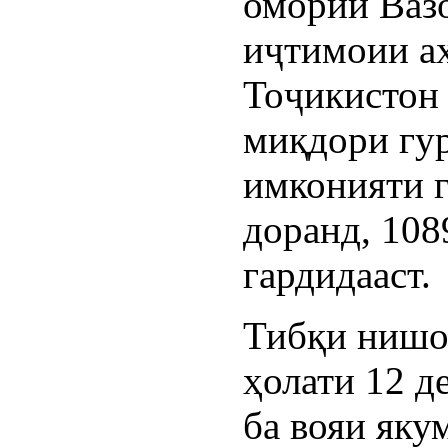
омории Вазо
иҷтимоии а
Тоҷикистон
миқдори гур
имконияти 
доранд, 108
гардидааст.
Тибқи нишо
ҳолати 12 д
ба вояи яку