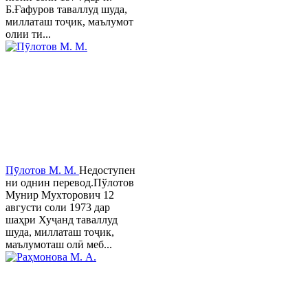
Б.Ғафуров таваллуд шуда,
миллаташ тоҷик, маълумот
олии ти...
Пӯлотов М. М.
Недоступен
ни однин перевод.Пўлотов
Мунир Мухторович 12
августи соли 1973 дар
шаҳри Хуҷанд таваллуд
шуда, миллаташ тоҷик,
маълумоташ олӣ меб...