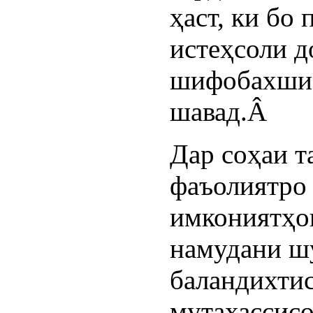
ҳаст, ки бо
истеҳсоли д
шифобахши 
шавад.Â
Дар соҳаи 
фаъолиятро 
имкониятҳои
намудани ш
баландихтис
мутахассисо