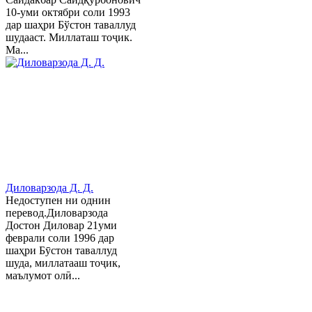
10-уми октябри соли 1993
дар шаҳри Бўстон таваллуд
шудааст. Миллаташ тоҷик.
Ма...
Диловарзода Д. Д.
Недоступен ни однин
перевод.Диловарзода
Достон Диловар 21уми
феврали соли 1996 дар
шаҳри Бӯстон таваллуд
шуда, миллатааш тоҷик,
маълумот олӣ...