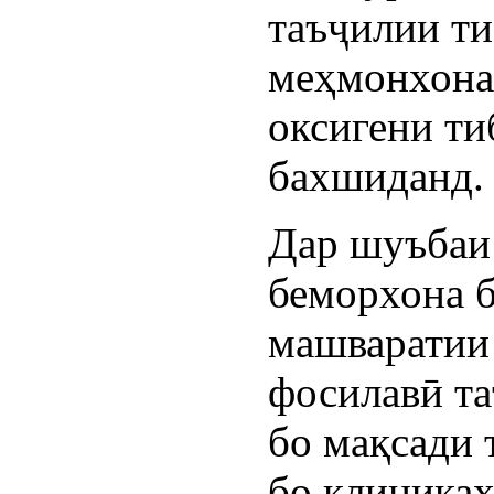
таъҷилии ти
меҳмонхона 
оксигени т
бахшиданд.
Дар шуъбаи 
беморхона б
машваратии
фосилавӣ та
бо мақсади
бо клиникаҳ