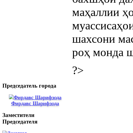
маҳаллии ҳо
муассисаҳои
шахсони мас
роҳ монда ш
?>
Председатель города
Фирдавс Шарифзода
Заместители
Председателя