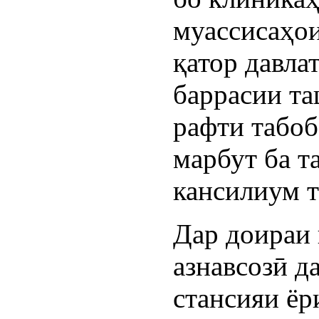
муассисаҳо
қатор давла
баррасии та
рафти табоб
марбут ба т
кансилиум т
Дар доираи
азнавсозӣ д
стансияи ёр