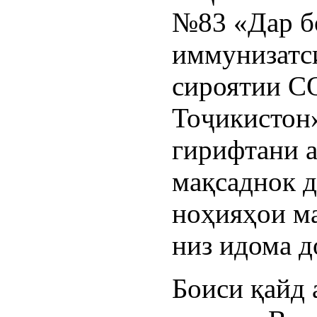
№83 «Дар б
иммунизатс
сироятии C
Тоҷикистон
гирифтани 
мақсаднок д
ноҳияҳои м
низ идома д
Боиси қайд 