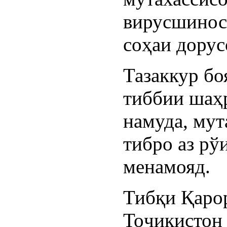
вирусшинос
соҳаи дорус
Тазаккур бо
тиббии шаҳ
намуда, мут
тибро аз рў
менамояд.
Тибқи Қаро
Тоҷикистон 