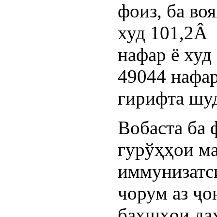
фоиз, ба во
худ 101,2Â 
нафар ё худ
49044 нафар
гирифта шу
Вобаста ба 
гурўҳҳои м
иммунизатс
чорум аз ҷ
бахшҳои да