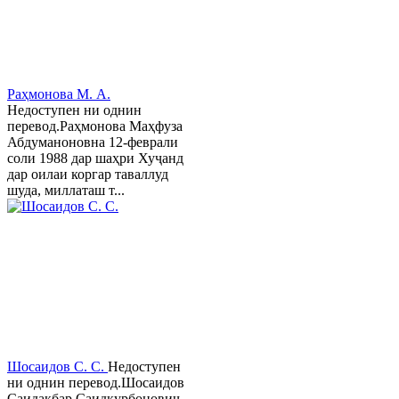
Раҳмонова М. А.
Недоступен ни однин
перевод.Раҳмонова Маҳфуза
Абдуманоновна 12-феврали
соли 1988 дар шаҳри Хуҷанд
дар оилаи коргар таваллуд
шуда, миллаташ т...
Шосаидов С. С.
Недоступен
ни однин перевод.Шосаидов
Саидакбар Саидқурбонович