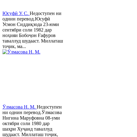
Юсуфӣ У. C.
Недоступен ни
однин перевод.Юсуфӣ
Усмон Сиддиқзода 23-юми
сентябри соли 1982 дар
ноҳияи Бобоҷон Ғафуров
таваллуд шудааст. Миллаташ
тоҷик, ма...
Ӯлмасова Н. М.
Недоступен
ни однин перевод.Ӯлмасова
Нигина Маруфовна 08-уми
октябри соли 1980 дар
шаҳри Хуҷанд таваллуд
шудааст. Миллаташ тоҷик,