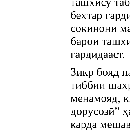
ташхису таб
беҳтар гард
сокинони м
барои ташхи
гардидааст.
Зикр бояд н
тиббии шаҳ
менамояд, к
дорусозӣ” ҳ
карда мешав