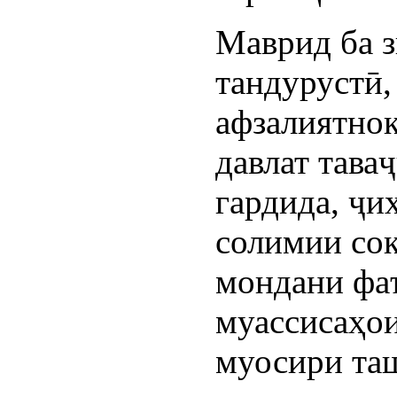
Маврид ба з
тандурустӣ,
афзалиятно
давлат тава
гардида, ҷи
солимии сок
мондани фа
муассисаҳои
муосири таш