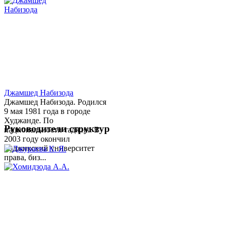
Джамшед Набизода
Джамшед Набизода. Родился
9 мая 1981 года в городе
Худжанде. По
Руководители структур
национальности таджик. В
2003 году окончил
Таджикский университет
права, биз...