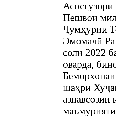
Асосгузори 
Пешвои мил
Ҷумҳурии Т
Эмомалӣ Раҳ
соли 2022 
оварда, бин
Беморхонаи
шаҳри Хуҷа
азнавсозии 
маъмурияти 