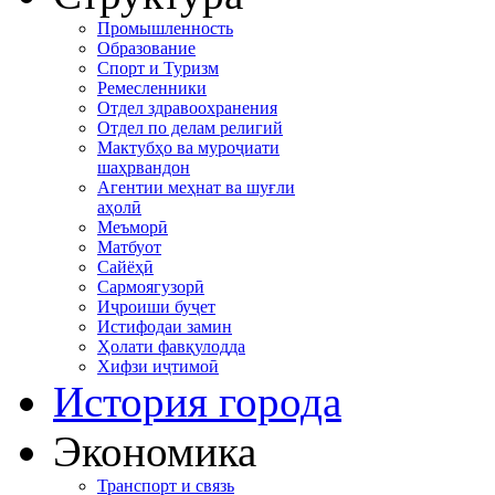
Промышленность
Образование
Спорт и Туризм
Ремесленники
Отдел здравоохранения
Отдел по делам религий
Мактубҳо ва муроҷиати
шаҳрвандон
Агентии меҳнат ва шуғли
аҳолӣ
Меъморӣ
Матбуот
Сайёҳӣ
Сармоягузорӣ
Иҷроиши буҷет
Истифодаи замин
Ҳолати фавқулодда
Хифзи иҷтимоӣ
История города
Экономика
Транспорт и связь