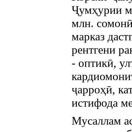
Ҷумҳурии м
млн. сомонӣ
марказ даст
рентгени ра
- оптикӣ, у
кардиомонит
ҷарроҳӣ, ка
истифода ме
Мусаллам ас