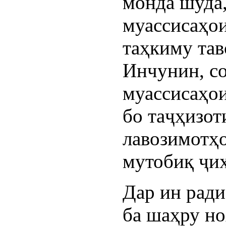
монда шуда
муассисаҳои
таҳкиму тав
Инчунин, со
муассисаҳои
бо таҷҳизот
лавозимотҳо
мутобиқ ҷиҳ
Дар ин ради
ба шаҳру но