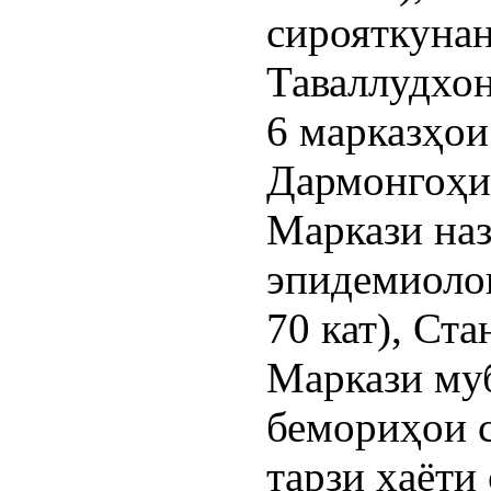
сирояткунан
Таваллудхон
6 марказҳои
Дармонгоҳи 
Маркази наз
эпидемиолог
70 кат), Ст
Маркази муб
бемориҳои 
тарзи ҳаёти