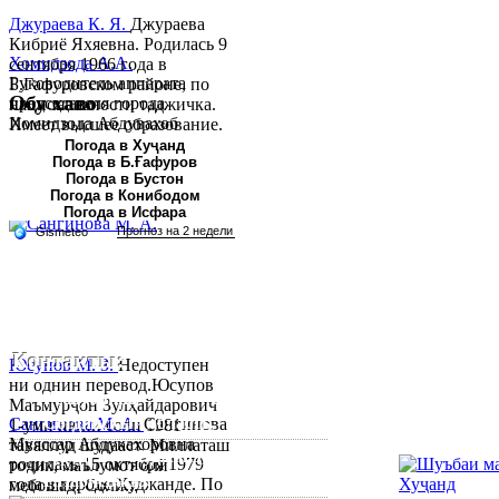
Джураева К. Я.
Джураева
Кибриё Яхяевна. Родилась 9
Хомидзода А.А.
сентября 1966 года в
Руководитель аппарата
Б.Гафуровском районе, по
Обу хаво
председателя города
национальности таджичка.
Хомидзода Абдувахоб
Имеет высшее образование.
Абдумаджид родился 8
В 1997 ...
Погода в Хуҷанд
Погода в Б.Ғафуров
июня 1978 года в городе
Погода в Бустон
Худжанде. По
Погода в Конибодом
национальности...
Погода в Исфара
Контакты:
Юсупов М. З.
Недоступен
ни однин перевод.Юсупов
Республика Таджикистан,
Маъмурҷон Зулҳайдарович
Согдийскый область,
Сангинова М. А.
Сангинова
1-уми июни соли 1981
Муяссар Абдукахоровна
таваллуд шудааст. Миллаташ
город Худжанд, проспект
родилась 15 октября 1979
тоҷик, маълумот олӣ
Р.Набиева 39.
года в городе Худжанде. По
мебошад. Соли...