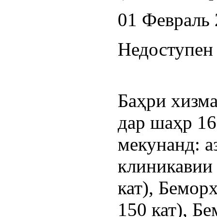
01 Февраль
Недоступен 
Баҳри хизма
дар шаҳр 16
мекунанд: а
клиникавии
кат), Бемо
150 кат), Б