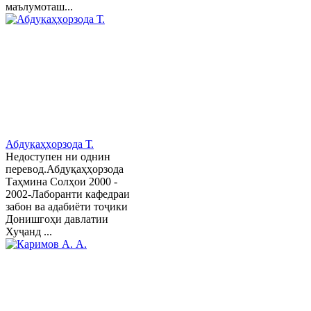
маълумоташ...
Абдуқаҳҳорзода Т.
Недоступен ни однин
перевод.Абдуқаҳҳорзода
Таҳмина Солҳои 2000 -
2002-Лаборанти кафедраи
забон ва адабиёти тоҷики
Донишгоҳи давлатии
Хуҷанд ...