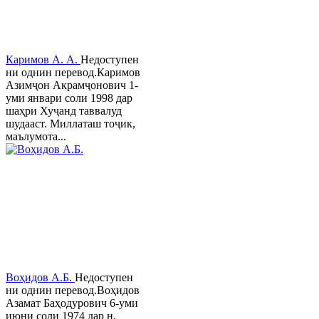
Каримов А. А.
Недоступен
ни однин перевод.Каримов
Азимҷон Акрамҷонович 1-
уми январи соли 1998 дар
шаҳри Хуҷанд таввалуд
шудааст. Миллаташ тоҷик,
маълумота...
Воҳидов А.Б.
Недоступен
ни однин перевод.Воҳидов
Азамат Баҳодурович 6-уми
июни соли 1974 дар н.