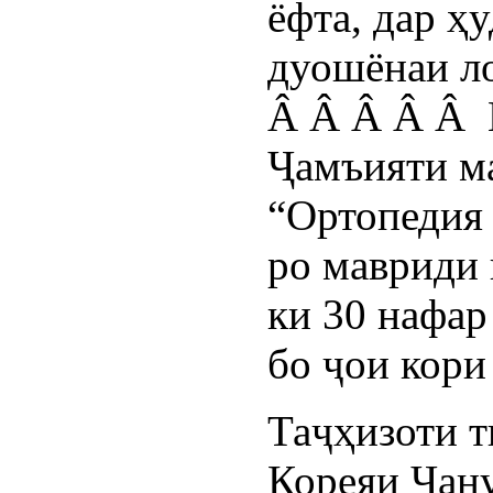
ёфта, дар ҳ
дуошёнаи ло
Â Â Â Â Â 
Ҷамъияти м
“Ортопедия 
ро мавриди 
ки 30 нафар
бо ҷои кори
Таҷҳизоти т
Кореяи Ҷану