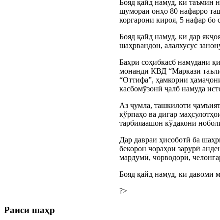
Бояд қайд намуд, ки таъмин 
шумораи онҳо 80 нафарро ташк
коргарони кироя, 5 нафар бо 
Бояд қайд намуд, ки дар якҷ
шаҳрвандон, алалхусус занон
Баҳри соҳибкасб намудани қи
монанди КВД “Маркази таъли
“Оттифа”, ҳамкории ҳамаҷони
касбомўзонӣ ҷалб намуда ист
Аз ҷумла, ташкилоти ҷамъият
кўрпаҳо ва дигар маҳсулотҳои
тарбияаашон кўдакони ноболи
Дар давраи ҳисоботӣ ба шаҳр
бекорон чораҳои зарурӣ анде
мардумӣ, чорводорӣ, челонга
Бояд қайд намуд, ки давоми 
?>
Раиси шаҳр