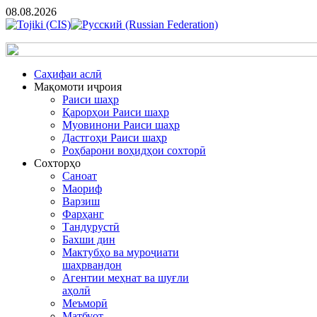
08.08.2026
Cаҳифаи аслӣ
Мақомоти иҷроия
Раиси шаҳр
Қарорҳои Раиси шаҳр
Муовинони Раиси шаҳр
Дастгоҳи Раиси шаҳр
Роҳбарони воҳидҳои сохторӣ
Сохторҳо
Саноат
Маориф
Варзиш
Фарҳанг
Тандурустӣ
Бахши дин
Мактубҳо ва муроҷиати
шаҳрвандон
Агентии меҳнат ва шуғли
аҳолӣ
Меъморӣ
Матбуот