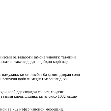
низоми ба талаботи замона ҷавобгў, таъмини
зоат ва таъсис додани ҷойҳои корӣ дар
 намуданд, ки он нисбат ба ҳамин давраи соли
и бешуғли қобили меҳнат мебошанд, ки
ҳои корӣ дар соҳаҳои саноат, хоҷагии
таъмин карда шуданд, ки аз онҳо 1032 нафар
анон ва 732 нафар ҷавонон мебошанд.