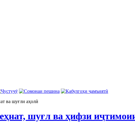
ат ва шуғли аҳолӣ
еҳнат, шуғл ва ҳифзи иҷтимои