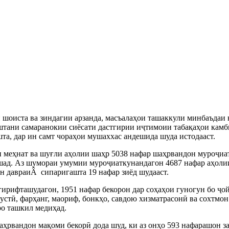
 шоиста ва зиндагии арзанда, масъалаҳои ташаккули минбаъдаи 
штани самаранокии сиёсати дастгирии иҷтимоии табақаҳои камби
шта, дар ин самт чораҳои мушаххас андешида шуда истодааст.
 меҳнат ва шуғли аҳолии шаҳр 5038 нафар шаҳрвандон муроҷиат
ошад. Аз шумораи умумии муроҷиаткунандагон 4687 нафар аҳоли
н давраиÂ сипаригашта 19 нафар зиёд шудааст.
ирифташудагон, 1951 нафар бекорон дар соҳаҳои гуногун бо ҷой
стӣ, фарҳанг, маориф, бонкҳо, савдою хизматрасонӣ ва сохтмон 
ро ташкил медиҳад.
шаҳрвандон мақоми бекорӣ дода шуд, ки аз онҳо 593 нафарашон з