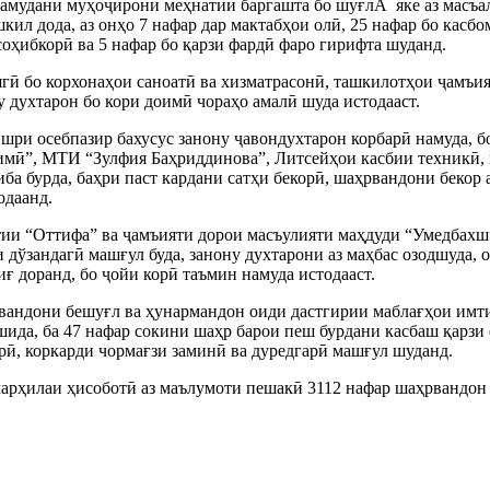
намудани муҳоҷирони меҳнатии баргашта бо шуғлÂ яке аз масъал
ил дода, аз онҳо 7 нафар дар мактабҳои олӣ, 25 нафар бо касбо
соҳибкорӣ ва 5 нафар бо қарзи фардӣ фаро гирифта шуданд.
оягӣ бо корхонаҳои саноатӣ ва хизматрасонӣ, ташкилотҳои ҷамъи
у духтарон бо кори доимӣ чораҳо амалӣ шуда истодааст.
шри осебпазир бахусус занону ҷавондухтарон корбарӣ намуда, 
мӣ”, МТИ “Зулфия Баҳриддинова”, Литсейҳои касбии техникӣ,
ба бурда, баҳри паст кардани сатҳи бекорӣ, шаҳрвандони бекор 
одаанд.
ии “Оттифа” ва ҷамъияти дорои масъулияти маҳдуди “Умедбахш”
 дўзандагӣ машғул буда, занону духтарони аз маҳбас озодшуда, о
ғ доранд, бо ҷойи корӣ таъмин намуда истодааст.
вандони бешуғл ва ҳунармандон оиди дастгирии маблағҳои имти
шида, ба 47 нафар сокини шаҳр барои пеш бурдани касбаш қарзи 
рӣ, коркарди чормағзи заминӣ ва дуредгарӣ машғул шуданд.
марҳилаи ҳисоботӣ аз маълумоти пешакӣ 3112 нафар шаҳрвандон