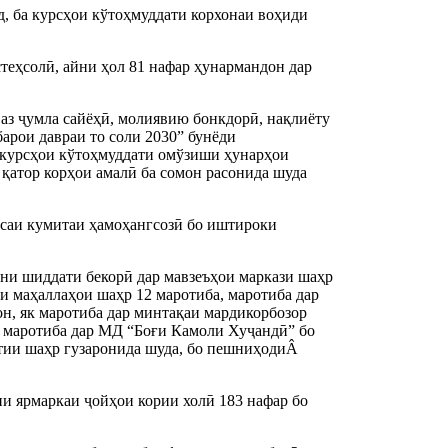
д, ба курсҳои кўтоҳмуддати корхонаи воҳиди
стеҳсолӣ, айни ҳол 81 нафар ҳунармандон дар
 аз ҷумла сайёҳӣ, молиявию бонкдорӣ, нақлиёту
арои давраи то соли 2030” бунёди
 курсҳои кўтоҳмуддати омўзиши ҳунарҳои
 қатор корҳои амалӣ ба сомон расонида шуда
асаи кумитаи ҳамоҳангсозӣ бо иштироки
ани шиддати бекорӣ дар мавзеъҳои маркази шаҳр
аи маҳаллаҳои шаҳр 12 маротиба, маротиба дар
он, як маротиба дар минтақаи мардикорбозор
к маротиба дар МД “Боғи Камоли Хуҷандӣ” бо
тии шаҳр гузаронида шуда, бо пешниҳодиÂ
.
ни ярмаркаи ҷойҳои кории холӣ 183 нафар бо