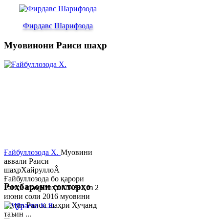
Фирдавс Шарифзода
Муовинони Раиси шаҳр
Ғайбуллозода Х.
Муовини
аввали Раиси
шаҳрХайруллоÂ
Ғайбуллозода бо қарори
Роҳбарони сохторҳо
Раиси шаҳр таҳти №281 аз 2
июни соли 2016 муовини
якуми Раиси шаҳри Хуҷанд
таъин ...