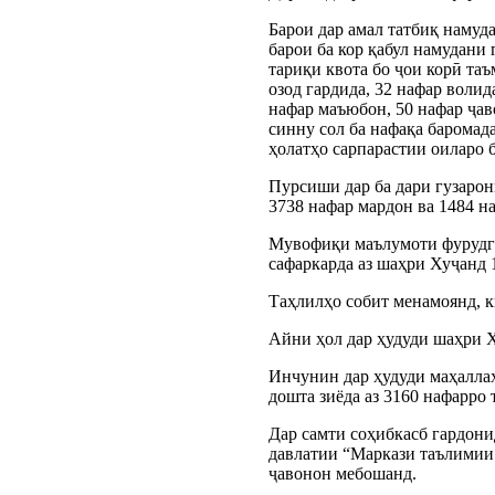
Барои дар амал татбиқ намуд
барои ба кор қабул намудани
тариқи квота бо ҷои корӣ таъ
озод гардида, 32 нафар воли
нафар маъюбон, 50 нафар ҷав
синну сол ба нафақа баромада
ҳолатҳо сарпарастии оиларо б
Пурсиши дар ба дари гузарон
3738 нафар мардон ва 1484 н
Мувофиқи маълумоти фурудго
сафаркарда аз шаҳри Хуҷанд 
Таҳлилҳо собит менамоянд, 
Айни ҳол дар ҳудуди шаҳри Х
Инчунин дар ҳудуди маҳалла
дошта зиёда аз 3160 нафарро
Дар самти соҳибкасб гардони
давлатии “Маркази таълимии 
ҷавонон мебошанд.