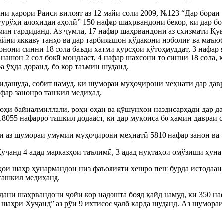
ани қарори Раиси вилоят аз 12 майи соли 2009, №123 “Дар бораи
 гурўҳи алоҳидаи аҳолӣ” 150 нафар шаҳрвандони бекор, ки дар бо
мин гардиданд. Аз ҷумла, 17 нафар шаҳрвандони аз схизмати Қув
дайни яккаву танҳо ва дар тарбияашон кўдакони ноболиғ ва маъю
онони синни 18 сола баъди хатми курсҳои кўтоҳмуддат, 3 нафар 
нашон 2 сол боқӣ мондааст, 4 нафар шахсони то синни 18 сола, 
а ўҳда доранд, бо кор таъмин шуданд.
идашуда, собит намуд, ки шумораи муҳоҷирони меҳнатӣ дар давр
афар занонро ташкил медиҳад.
ҳи байналмиллалӣ, роҳи оҳан ва қўшунҳои наздисарҳадӣ дар д
18055 нафарро ташкил додааст, ки дар муқоиса бо ҳамин давраи
ки аз шумораи умумии муҳоҷирони меҳнатӣ 5810 нафар занон ва
уҷанд 4 адад марказҳои таълимӣ, 3 адад нуқтаҳои омўзиши ҳуна
ҳои шаҳр ҳунармандон низ фаъолияти хешро пеш бурда истодаан
 ташкил медиҳанд.
дани шаҳрвандони ҷойи кор надошта бояд қайд намуд, ки 350 на
шаҳри Хуҷанд” аз рўи 9 ихтисос ҷалб карда шуданд. Аз шумора