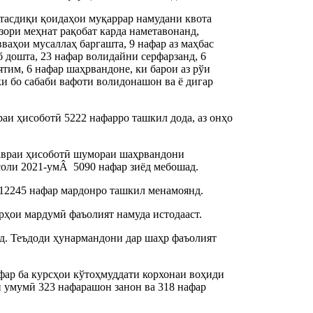
 тасдиқи қоидаҳои муқаррар намудани квота
зори меҳнат рақобат карда наметавонанд,
ваҳои мусаллаҳ баргашта, 9 нафар аз маҳбас
б дошта, 23 нафар волидайни серфарзанд, 6
ятим, 6 нафар шаҳрвандоне, ки барои аз рўи
ки бо сабаби вафоти волидонашон ва ё дигар
аи ҳисоботӣ 5222 нафарро ташкил дода, аз онҳо
авраи ҳисоботӣ шумораи шаҳрвандони
 соли 2021-умÂ 5090 нафар зиёд мебошад.
 12245 нафар мардонро ташкил менамоянд.
рҳои мардумӣ фаъолият намуда истодааст.
д. Теъдоди ҳунармандони дар шаҳр фаъолият
фар ба курсҳои кўтоҳмуддати корхонаи воҳиди
и умумӣ 323 нафарашон занон ва 318 нафар