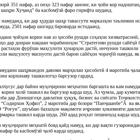
орӣ 351 нафар, аз онҳо 323 нафар заноне, ки ҷойи кор надоштан
 шаҳри Хуҷанд” ба касбомўзӣ фаро гирифта шуданд.
т намуданд, ки дар ҳудуди шаҳр тавассути марказҳои таълимии и
муда, 2501 нафар шогирд бароварда истодаанд.
одани ҷойҳои кории нав аз ҳисоби рушди соҳаҳои хизматрасонӣ,
ҳо дар доираи нақшаи чорабиниҳои “Стратегияи рушди сайёҳӣ б
у растаҳои фурўши маҳсулоти ҳунарҳои дастӣ, инчунин ташкили
оли маҳсулоту маснуоти дастӣ барои сайёҳон чораҷўӣ намуда, як
намудани шаҳрвандон давоми марҳилаи ҳисоботӣ 4 маротиба ҷал
они корхонаву ташкилотҳо баргузор гардид.
алхусус дар байни муҳоҷирони меҳнатии баргашта ва кам намуд
 кории холӣ ташкил ва баргузор карда шуд. Аз ҷумла, дар кумит
иба дар Донишгоҳи давлатии ҳуқуқ, бизнес ва сиёсати Тоҷикист
и “Содирхон Ҳофиз”, 2 маротиба дар бозори “Панҷшанбе”Â ва я
 “Роғун”, шуъбаю бахшҳои мақомоти иҷроияи ҳокимияти давла
ярмарка ташкил карда шуда, 260 адад роҳхат пешниҳод карда шуд
 муҳоҷирати меҳнатӣ бояд қайд намуд, ки дар вақти гузаронида
нафар ба касбомўзӣ ҷалб карда шуданд.