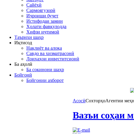
Сайёҳӣ
Сармоягузорӣ
Иҷроиши буҷет
Истифодаи замин
Ҳолати фавқулодда
Хифзи иҷтимоӣ
Таърихи шаҳр
Иқтисод
Нақлиёт ва алоқа
Савдо ва хизматрасонӣ
Лоиҳаҳои инвеститсионӣ
Ба аҳолӣ
Ба сокинони шаҳр
Бойгонӣ
Бойгонии ахборот
Асосӣ
Сохторҳо
Агентии меҳн
Вазъи соҳаи м