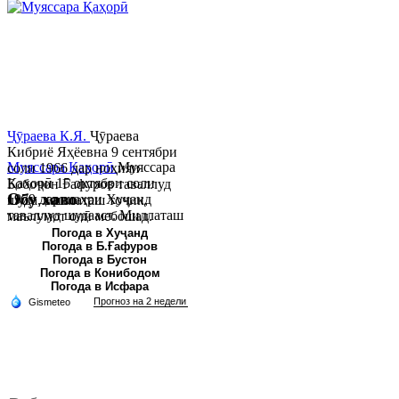
Ҷӯраева К.Я.
Ҷӯраева
Кибриё Яҳёевна 9 сентябри
Муяссара Қаҳорӣ
Муяссара
соли 1966 дар ноҳияи
Қаҳорӣ 15 октябри соли
Бобоҷон Ғафуров таваллуд
Обу хаво
1979 дар шаҳри Хуҷанд
шуда, миллаташ тоҷик,
таваллуд шудааст. Миллаташ
маълумот олӣ мебошад.
тоҷик. Маълумот олӣ. Соли
Соли 1997 Донишг...
Погода в Хуҷанд
Погода в Б.Ғафуров
2002 Донишгоҳи давлатии
Погода в Бустон
Хуҷанд ба...
Погода в Конибодом
Погода в Исфара