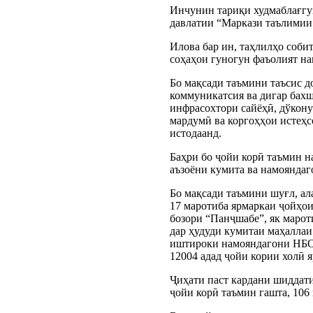
Инчунин тариқи худмаблағгуз
давлатии “Маркази таълимии
Илова бар ин, таҳлилҳо соби
соҳаҳои гуногун фаъолият на
Бо мақсади таъмини таъсис д
коммуникатсия ва дигар бахш
инфрасохтори сайёҳӣ, дўкон
мардумӣ ва коргоҳҳои истеҳс
истодаанд.
Баҳри бо ҷойи корӣ таъмин 
аъзоёни кумита ва намояндаг
Бо мақсади таъмини шуғл, ал
17 маротиба ярмаркаи ҷойҳои
бозори “Панҷшабе”, як марот
дар ҳудуди кумитаи маҳалла
иштироки намояндагони НБО
12004 адад ҷойи кории холӣ 
Ҷиҳати паст кардани шиддати
ҷойи корӣ таъмин гашта, 106 