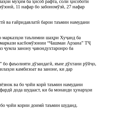
аҳои муҳим ба ҳисоб рафта, соли ҳисоботӣ
мўзонӣ, 11 нафар бо забономўзӣ, 27 нафар
ятӣ ва ғайридавлатӣ барои таъмин намудани
бо марказҳои таълимии шаҳри Хуҷанд ба
 маркази касбомўзонии “Чашмаи Арзана” ТҶ
аз ҷумла занону ҷавондухтаронро ба
 бо фаъолияти дўзандагӣ, яъне дўхтани рўйҷо,
илаҳои камбизоат ва заноне, ки дар
ёзнок ва бо ҷойи корӣ таъмин намудани
фардӣ дода шудааст, ки ба монанди ҳунарҳои
 бо ҷойи кории доимӣ таъмин шуданд.