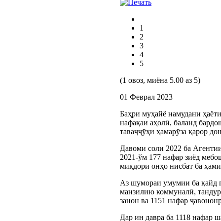
1
2
3
4
5
(1 овоз, миёна 5.00 аз 5)
01 Феврал 2023
Баҳри муҳайё намудани ҳаёти
нафақаи аҳолӣ, баланд бардо
таваҷҷўҳи ҳамарўза қарор до
Давоми соли 2022 ба Агентии
2021-ўм 177 нафар зиёд меб
миқдори онҳо нисбат ба ҳами
Аз шумораи умумии ба қайд г
манзилию коммуналӣ, тандуру
занон ва 1151 нафар ҷавонон
Дар ин давра ба 1118 нафар 