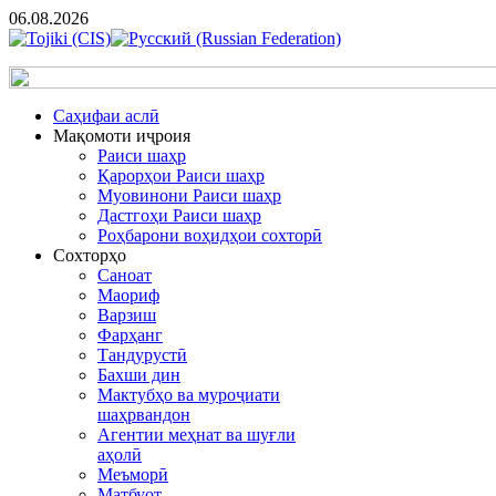
06.08.2026
Cаҳифаи аслӣ
Мақомоти иҷроия
Раиси шаҳр
Қарорҳои Раиси шаҳр
Муовинони Раиси шаҳр
Дастгоҳи Раиси шаҳр
Роҳбарони воҳидҳои сохторӣ
Сохторҳо
Саноат
Маориф
Варзиш
Фарҳанг
Тандурустӣ
Бахши дин
Мактубҳо ва муроҷиати
шаҳрвандон
Агентии меҳнат ва шуғли
аҳолӣ
Меъморӣ
Матбуот