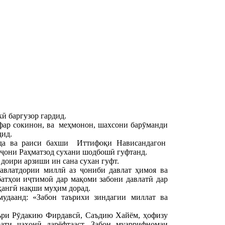
ӣ баргузор гардид.
афар сокинон, ва меҳмонон, шахсони барӯманди
дид.
ода ва раиси бахши Иттифоқи Нависандагон
ҷони Раҳматзод сухани шодбошӣ гуфтанд.
доири арзиши ин сана сухан гуфт.
авлатдории миллӣ аз ҷониби давлат ҳимоя ва
атҳои иҷтимоӣ дар мақоми забони давлатӣ дар
ҳангӣ нақши муҳим дорад.
удаанд: «Забон таърихи зиндагии миллат ва
еъри Рӯдакию Фирдавсӣ, Саъдию Хайём, ҳофизу
ати ҷаҳонӣ дарёфтааст, Забон муаррифномаи