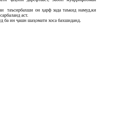
и таъсирбахши он ҳарф зада таъкид намуд,ки
арбаланд аст.
уд ба ин ҷашн шаҳомати хоса бахшиданд.