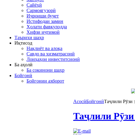
Сайёҳӣ
Сармоягузорӣ
Иҷроиши буҷет
Истифодаи замин
Ҳолати фавқулодда
Хифзи иҷтимоӣ
Таърихи шаҳр
Иқтисод
Нақлиёт ва алоқа
Савдо ва хизматрасонӣ
Лоиҳаҳои инвеститсионӣ
Ба аҳолӣ
Ба сокинони шаҳр
Бойгонӣ
Бойгонии ахборот
Асосӣ
Бойгонӣ
Таҷлили Рӯзи 
Таҷлили Рӯзи