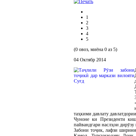
1
2
3
4
5
(0 овоз, миёна 0 аз 5)
04 Октябр 2014
таҳкими давлату давлатдори
Чуноне ки Президенти киш
пайвандгари наслҳои дирӯзу
Забони тоҷик, лафзи ширини
Камол, Турсунзодаву Лоиқ