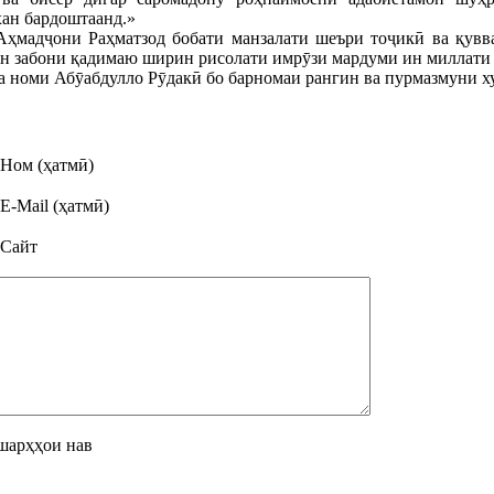
хан бардоштаанд.»
ҳмадҷони Раҳматзод бобати манзалати шеъри тоҷикӣ ва қувва
н забони қадимаю ширин рисолати имрӯзи мардуми ин миллати с
а номи Абӯабдулло Рӯдакӣ бо барномаи рангин ва пурмазмуни х
Ном (ҳатмӣ)
E-Mail (ҳатмӣ)
Сайт
шарҳҳои нав