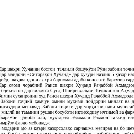
Дар шаҳри Хуҷанди бостон таҷлили бошукӯҳи Рӯзи забони тоҷик
Дар майдони «Ситораҳои Хуҷанд» дар ҳузури наздик 5 ҳазор н
диёр, шаҳрвандони фахрӣ барномаи адабӣ консертӣ баргузор гар
Дар оғози чорабинӣ Раиси шаҳри Хуҷанд Раҷаббой Аҳмадз
Тоҷикистон дар вилояти Суғд, Шоири халқии Тоҷикистон Аҳмад
Зимни суханронии худ Раиси шаҳри Хуҷанд Раҷаббой Аҳмадзода 
«Забони тоҷикӣ ҳамчун омили муҳими пойдории миллат ва д
нигаҳдорӣ мешавад. Забони тоҷикӣ дар марҳилаи нави муносиб
и миллӣ ва таъмини рушди босуботи иқтисодиву иҷтимоӣ ва фар
варамон ҷаноби олӣ, мӯҳтарам Эмомалӣ Раҳмон таъкид нам
 имрӯзу фардо мебошад».
 модарии мо аз қаъри ҳазорсолаҳо сарчашма мегирад ва бо ш
 ва бисёр дигар саромадону роҳпаймоёни адабиётамон шӯҳр