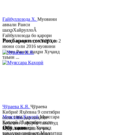
Ғайбуллозода Х.
Муовини
аввали Раиси
шаҳрХайруллоÂ
Ғайбуллозода бо қарори
Роҳбарони сохторҳо
Раиси шаҳр таҳти №281 аз 2
июни соли 2016 муовини
якуми Раиси шаҳри Хуҷанд
таъин ...
Ҷӯраева К.Я.
Ҷӯраева
Кибриё Яҳёевна 9 сентябри
Муяссара Қаҳорӣ
Муяссара
соли 1966 дар ноҳияи
Қаҳорӣ 15 октябри соли
Бобоҷон Ғафуров таваллуд
Обу хаво
1979 дар шаҳри Хуҷанд
шуда, миллаташ тоҷик,
таваллуд шудааст. Миллаташ
маълумот олӣ мебошад.