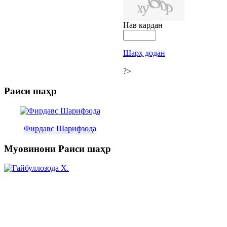
Нав кардан
Шарҳ додан
?>
Раиси шаҳр
Фирдавс Шарифзода
Муовинони Раиси шаҳр