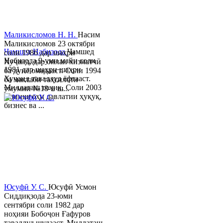
Маликисломов Н. Н.
Насим
Маликисломов 23 октябри
Ҷамшед Набизода
Ҷамшед
соли 1986 дар шаҳри
Набизода 9-уми майи соли
Хуҷанд, дар оилаи хизматчӣ
1981 дар шаҳри шаҳри
ба дунё омадааст. Соли 1994
Хуҷанд таваллуд ёфтааст.
ба мактаби таҳсилоти
Миллаташ тоҷик. Соли 2003
умумии №18-и ш...
Донишгоҳи давлатии ҳуқуқ,
бизнес ва ...
Юсуфӣ У. C.
Юсуфӣ Усмон
Сиддиқзода 23-юми
сентябри соли 1982 дар
ноҳияи Бобоҷон Ғафуров
таваллуд шудааст. Миллаташ