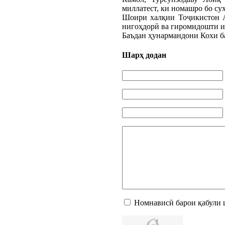
миллатест, ки номашро бо су
Шоири халқии Тоҷикистон А
нигоҳдорӣ ва гиромидошти и
Баъдан ҳунармандони Кохи б
Шарҳ додан
Номнависӣ барои қабули 