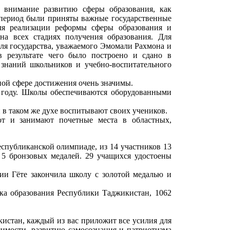
е внимание развитию сферы образования, как
т период были приняты важные государственные
ля реализации реформы сферы образования и
на всех стадиях получения образования. Для
ля государства, уважаемого Эмомали Рахмона и
 результате чего было построено и сдано в
знаний школьников и учебно-воспитательного
ьной сфере достижения очень значимы.
 году. Школы обеспечиваются оборудованными
 в таком же духе воспитывают своих учеников.
т и занимают почетные места в областных,
спубликанской олимпиаде, из 14 участников 13
 5 бронзовых медалей. 29 учащихся удостоены
ии Гёте закончила школу с золотой медалью и
ка образования Республики Таджикистан, 1062
кистан, каждый из вас приложит все усилия для
имости, развитию самосознания и патриотизма