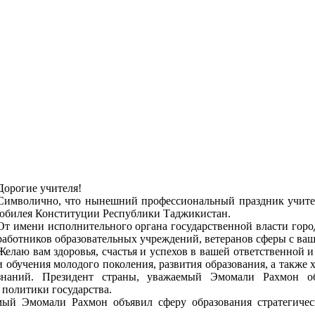
Дорогие учителя!
Символично, что нынешний профессиональный праздник учител
юбилея Конституции Республики Таджикистан.
От имени исполнительного органа государственной власти горо
работников образовательных учреждений, ветеранов сферы с в
Желаю вам здоровья, счастья и успехов в вашей ответственной и
и обучения молодого поколения, развития образования, а также
знаний. Президент страны, уважаемый Эмомали Рахмон об
политики государства.
мый Эмомали Рахмон объявил сферу образования стратегиче