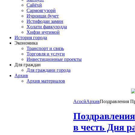
Сайёҳӣ
Сармоягузорӣ
Иҷроиши буҷет
Истифодаи замин
Ҳолати фавқулодда
Хифзи иҷтимоӣ
История города
Экономика
Транспорт и связь
Торговля и услуги
Инвестиционные проекты
Для граждан
Для граждани города
Архив
Архив материалов
Асосӣ
Архив
Поздравления Пр
Поздравления
в честь Дня 