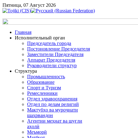
Пятница, 07 Август 2026
Главная
Исполнительный орган
Председатель города
Постоновление Председателя
Заместители Председателя
Аппарат Председателя
Руководители структур
Структура
Промышленность
Образование
Спорт и Туризм
Ремесленники
Отдел здравоохранения
Отдел по делам религий
Мактубҳо ва муроҷиати
шаҳрвандон
Агентии меҳнат ва шуғли
аҳолӣ
Меъморӣ
Матбуот