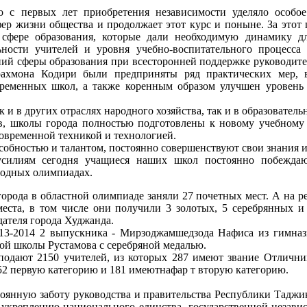
во с первых лет приобретения независимости уделяло особо
фер жизни общества и продолжает этот курс и поныне. За это
сфере образования, которые дали необходимую динамику д
ности учителей и уровня учебно-воспитательного процесса 
ий сферы образования при всесторонней поддержке руководите
рахмона Кодири были предприняты ряд практических мер, в
временных школ, а также коренным образом улучшен уровень 
к и в других отраслях народного хозяйства, так и в образовател
ов, школы города полностью подготовлены к новому учебному
овременной техникой и технологией.
обностью и талантом, постоянно совершенствуют свои знания и
силиям сегодня учащиеся наших школ постоянно побеждаю
родных олимпиадах.
рода в областной олимпиаде заняли 27 почетных мест. А на ре
еста, в том числе они получили 3 золотых, 5 серебрянных и
ателя города Худжанда.
013-2014 2 выпускника - Мирзоджамшедзода Нафиса из гимназ
ой школы Рустамова с серебряной медалью.
подают 2150 учителей, из которых 287 имеют звание Отлични
2 первую категорию и 181 имеютнафар т вторую категорию.
стоянную заботу руководства и правительства Республики Таджи
укреплению национального единства, государственной независ