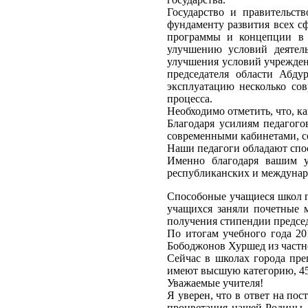
Государство и правительст
фундаменту развития всех с
программы и концепции в 
улучшению условий деятель
улучшения условий учрежден
председателя области Абду
эксплуатацию несколько со
процесса.
Необходимо отметить, что, ка
Благодаря усилиям педагог
современными кабинетами, с
Наши педагоги обладают спос
Именно благодаря вашим у
республиканских и междуна
Способоные учащиеся школ го
учащихся заняли почетные м
получения стипендии председ
По итогам учебного года 2
Бободжонов Хуршед из частн
Сейчас в школах города пре
имеют высшую категорию, 45
Уважаемые учителя!
Я уверен, что в ответ на по
процветания нашей Родины, 