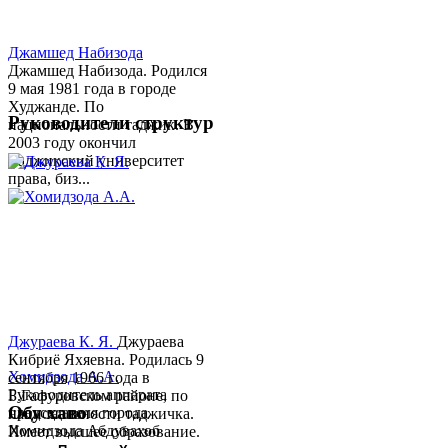
Джамшед Набизода
Джамшед Набизода. Родился
9 мая 1981 года в городе
Худжанде. По
Руководители структур
национальности таджик. В
2003 году окончил
Таджикский университет
права, биз...
Джураева К. Я.
Джураева
Кибриё Яхяевна. Родилась 9
Хомидзода А.А.
сентября 1966 года в
Руководитель аппарата
Б.Гафуровском районе, по
Обу хаво
председателя города
национальности таджичка.
Хомидзода Абдувахоб
Имеет высшее образование.