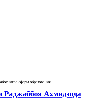
работников сферы образования
а Раджаббоя Ахмадзода