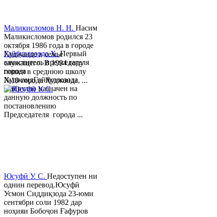
Маликисломов Н. Н.
Насим
Маликисломов родился 23
октября 1986 года в городе
Гайбуллозода Х.
Первый
Худжанде в семье
заместитель председателя
служащего. В 1994 году
города
пошел в среднюю школу
ХуджандГайбуллозода
№18 города Худжанда, ...
Хайрулло назначен на
данную должность по
постановлению
Председателя города ...
Юсуфӣ У. C.
Недоступен ни
однин перевод.Юсуфӣ
Усмон Сиддиқзода 23-юми
сентябри соли 1982 дар
ноҳияи Бобоҷон Ғафуров