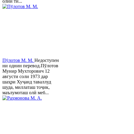
олии ти...
Пӯлотов М. М.
Недоступен
ни однин перевод.Пўлотов
Мунир Мухторович 12
августи соли 1973 дар
шаҳри Хуҷанд таваллуд
шуда, миллаташ тоҷик,
маълумоташ олӣ меб...