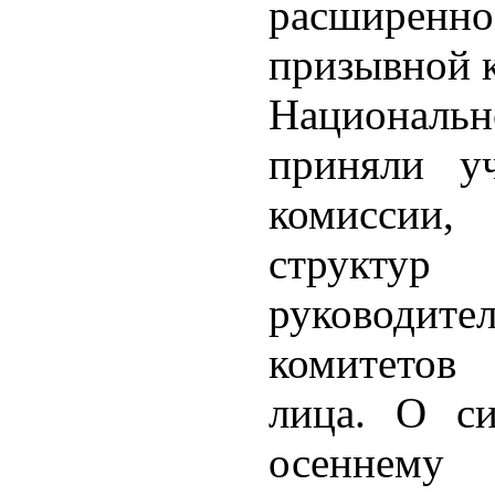
расширенн
призывной 
Националь
приняли у
комиссии,
структу
руковод
комитетов 
лица. О си
осеннему 