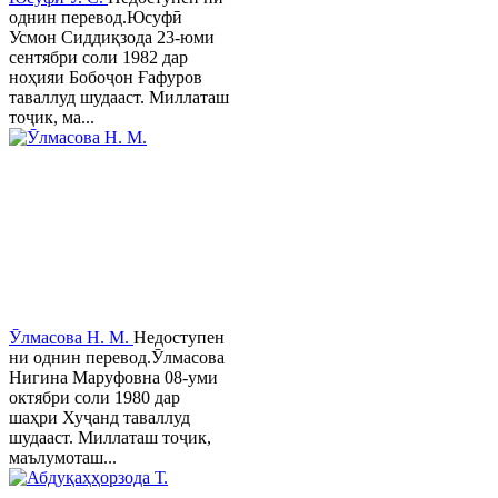
однин перевод.Юсуфӣ
Усмон Сиддиқзода 23-юми
сентябри соли 1982 дар
ноҳияи Бобоҷон Ғафуров
таваллуд шудааст. Миллаташ
тоҷик, ма...
Ӯлмасова Н. М.
Недоступен
ни однин перевод.Ӯлмасова
Нигина Маруфовна 08-уми
октябри соли 1980 дар
шаҳри Хуҷанд таваллуд
шудааст. Миллаташ тоҷик,
маълумоташ...