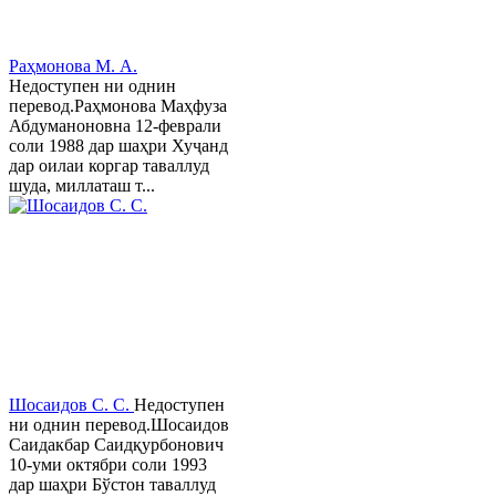
Раҳмонова М. А.
Недоступен ни однин
перевод.Раҳмонова Маҳфуза
Абдуманоновна 12-феврали
соли 1988 дар шаҳри Хуҷанд
дар оилаи коргар таваллуд
шуда, миллаташ т...
Шосаидов С. С.
Недоступен
ни однин перевод.Шосаидов
Саидакбар Саидқурбонович
10-уми октябри соли 1993
дар шаҳри Бўстон таваллуд