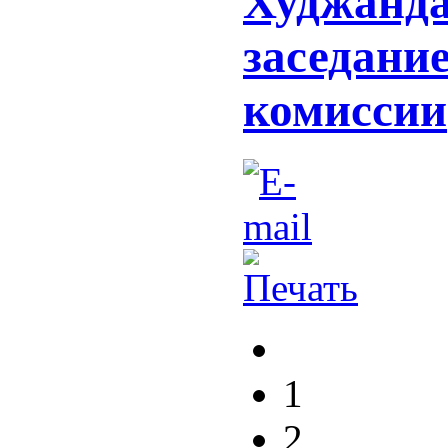
Худжанда
заседани
комиссии
1
2