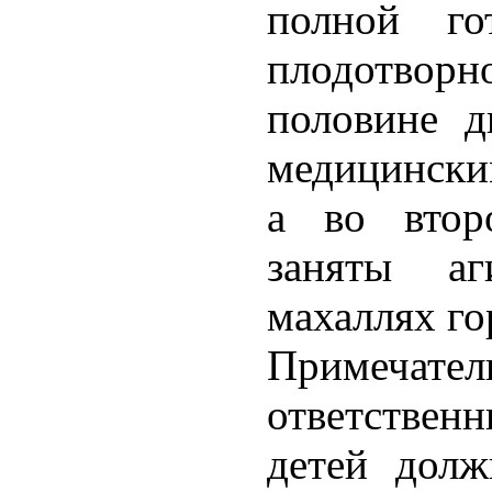
полной го
плодотворно
половине д
медицински
а во втор
заняты аг
махаллях го
Примечате
ответствен
детей долж