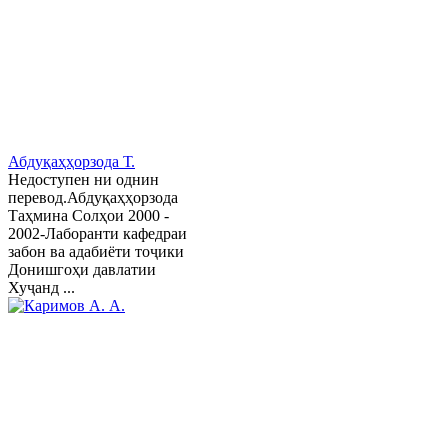
Абдуқаҳҳорзода Т.
Недоступен ни однин
перевод.Абдуқаҳҳорзода
Таҳмина Солҳои 2000 -
2002-Лаборанти кафедраи
забон ва адабиёти тоҷики
Донишгоҳи давлатии
Хуҷанд ...