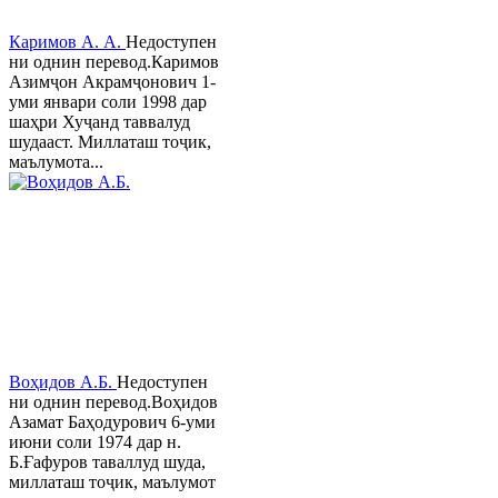
Каримов А. А.
Недоступен
ни однин перевод.Каримов
Азимҷон Акрамҷонович 1-
уми январи соли 1998 дар
шаҳри Хуҷанд таввалуд
шудааст. Миллаташ тоҷик,
маълумота...
Воҳидов А.Б.
Недоступен
ни однин перевод.Воҳидов
Азамат Баҳодурович 6-уми
июни соли 1974 дар н.
Б.Ғафуров таваллуд шуда,
миллаташ тоҷик, маълумот