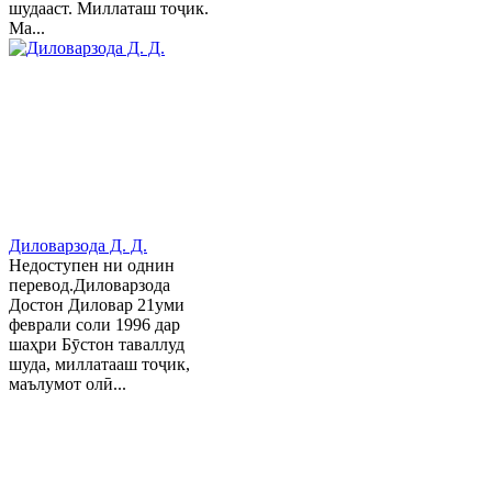
шудааст. Миллаташ тоҷик.
Ма...
Диловарзода Д. Д.
Недоступен ни однин
перевод.Диловарзода
Достон Диловар 21уми
феврали соли 1996 дар
шаҳри Бӯстон таваллуд
шуда, миллатааш тоҷик,
маълумот олӣ...