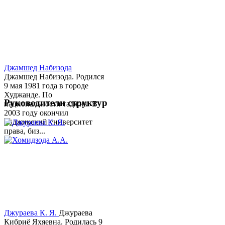
Джамшед Набизода
Джамшед Набизода. Родился
9 мая 1981 года в городе
Худжанде. По
Руководители структур
национальности таджик. В
2003 году окончил
Таджикский университет
права, биз...
Джураева К. Я.
Джураева
Кибриё Яхяевна. Родилась 9