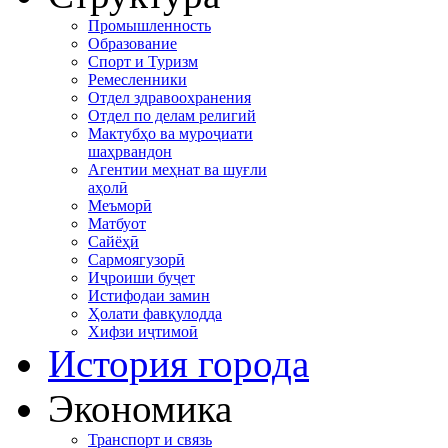
Промышленность
Образование
Спорт и Туризм
Ремесленники
Отдел здравоохранения
Отдел по делам религий
Мактубҳо ва муроҷиати
шаҳрвандон
Агентии меҳнат ва шуғли
аҳолӣ
Меъморӣ
Матбуот
Сайёҳӣ
Сармоягузорӣ
Иҷроиши буҷет
Истифодаи замин
Ҳолати фавқулодда
Хифзи иҷтимоӣ
История города
Экономика
Транспорт и связь