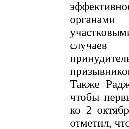
эффектив
органами
участковыми
случаев
принудит
призывник
Также Радж
чтобы перв
ко 2 октябр
отметил, чт