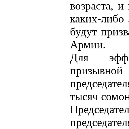
возраста, и
каких-либо 
будут приз
Армии.
Для эффе
призывно
председат
тысяч сомон
Председате
председат