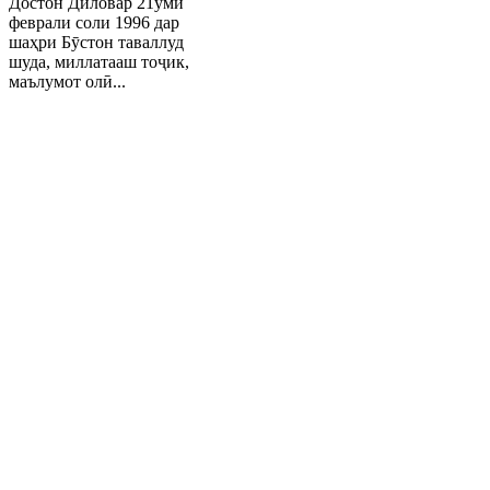
Достон Диловар 21уми
феврали соли 1996 дар
шаҳри Бӯстон таваллуд
шуда, миллатааш тоҷик,
маълумот олӣ...