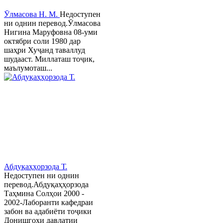
Ӯлмасова Н. М.
Недоступен
ни однин перевод.Ӯлмасова
Нигина Маруфовна 08-уми
октябри соли 1980 дар
шаҳри Хуҷанд таваллуд
шудааст. Миллаташ тоҷик,
маълумоташ...
Абдуқаҳҳорзода Т.
Недоступен ни однин
перевод.Абдуқаҳҳорзода
Таҳмина Солҳои 2000 -
2002-Лаборанти кафедраи
забон ва адабиёти тоҷики
Донишгоҳи давлатии