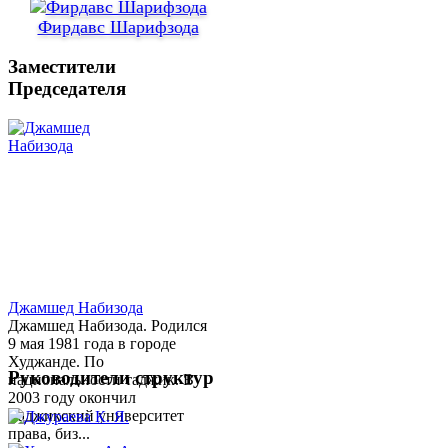
Фирдавс Шарифзода
Заместители
Председателя
Джамшед Набизода
Джамшед Набизода. Родился
9 мая 1981 года в городе
Худжанде. По
Руководители структур
национальности таджик. В
2003 году окончил
Таджикский университет
права, биз...