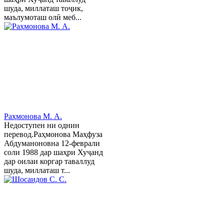
шуда, миллаташ тоҷик,
маълумоташ олӣ меб...
Раҳмонова М. А.
Недоступен ни однин
перевод.Раҳмонова Маҳфуза
Абдуманоновна 12-феврали
соли 1988 дар шаҳри Хуҷанд
дар оилаи коргар таваллуд
шуда, миллаташ т...