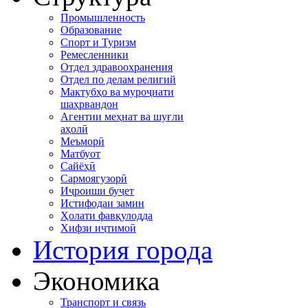
Промышленность
Образование
Спорт и Туризм
Ремесленники
Отдел здравоохранения
Отдел по делам религий
Мактубҳо ва муроҷиати
шаҳрвандон
Агентии меҳнат ва шуғли
аҳолӣ
Меъморӣ
Матбуот
Сайёҳӣ
Сармоягузорӣ
Иҷроиши буҷет
Истифодаи замин
Ҳолати фавқулодда
Хифзи иҷтимоӣ
История города
Экономика
Транспорт и связь