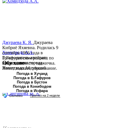
Джураева К. Я.
Джураева
Кибриё Яхяевна. Родилась 9
Хомидзода А.А.
сентября 1966 года в
Руководитель аппарата
Б.Гафуровском районе, по
Обу хаво
председателя города
национальности таджичка.
Хомидзода Абдувахоб
Имеет высшее образование.
Абдумаджид родился 8
В 1997 ...
Погода в Хуҷанд
Погода в Б.Ғафуров
июня 1978 года в городе
Погода в Бустон
Худжанде. По
Погода в Конибодом
национальности...
Погода в Исфара