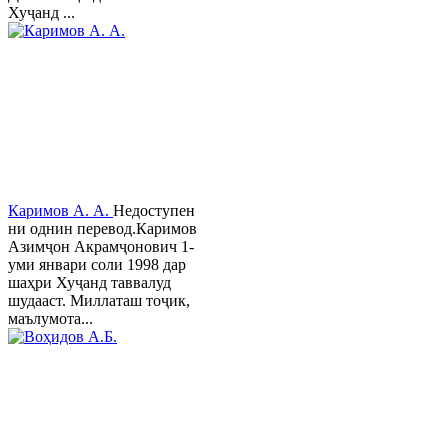
Хуҷанд ...
Каримов А. А.
Недоступен
ни однин перевод.Каримов
Азимҷон Акрамҷонович 1-
уми январи соли 1998 дар
шаҳри Хуҷанд таввалуд
шудааст. Миллаташ тоҷик,
маълумота...