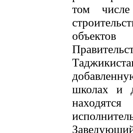
том числе
строитель
объекто
Правите
Таджикистан
добавленн
школах и д
находят
исполнитель
Заведующий