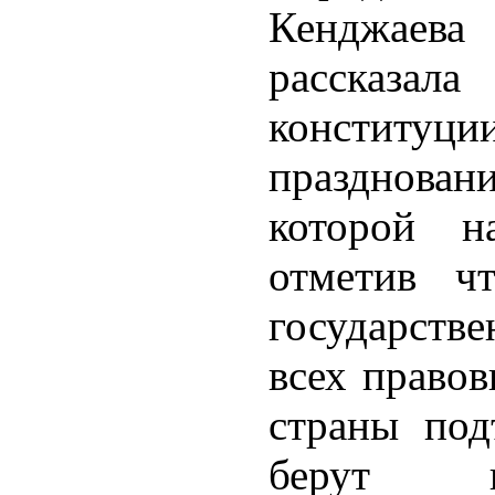
Кенджаева
рассказал
конституци
празднов
которой н
отметив ч
государстве
всех правов
страны под
берут 