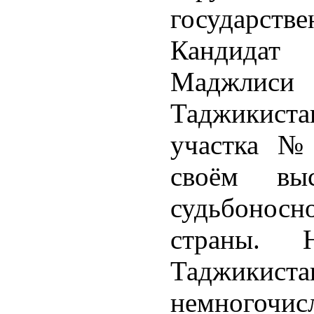
государстве
Кандидат 
Маджлис
Таджикис
участка №
своём вы
судьбоносн
страны. 
Таджикис
немногочис