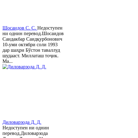
Шосаидов С. С.
Недоступен
ни однин перевод.Шосаидов
Саидакбар Саидқурбонович
10-уми октябри соли 1993
дар шаҳри Бўстон таваллуд
шудааст. Миллаташ тоҷик.
Ма...
Диловарзода Д. Д.
Недоступен ни однин
перевод.Диловарзода