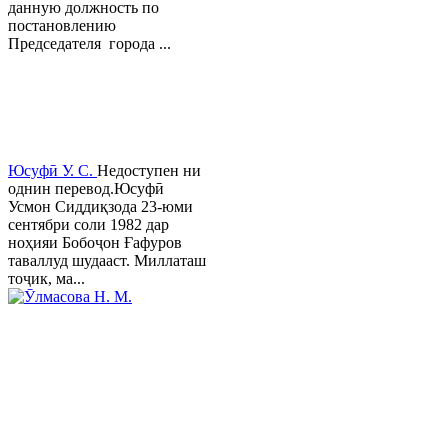
данную должность по
постановлению
Председателя города ...
Юсуфӣ У. C.
Недоступен ни
однин перевод.Юсуфӣ
Усмон Сиддиқзода 23-юми
сентябри соли 1982 дар
ноҳияи Бобоҷон Ғафуров
таваллуд шудааст. Миллаташ
тоҷик, ма...