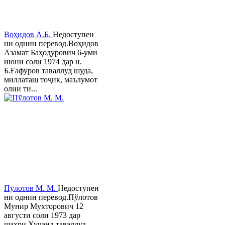
Воҳидов А.Б.
Недоступен
ни однин перевод.Воҳидов
Азамат Баҳодурович 6-уми
июни соли 1974 дар н.
Б.Ғафуров таваллуд шуда,
миллаташ тоҷик, маълумот
олии ти...
Пӯлотов М. М.
Недоступен
ни однин перевод.Пўлотов
Мунир Мухторович 12
августи соли 1973 дар
шаҳри Хуҷанд таваллуд