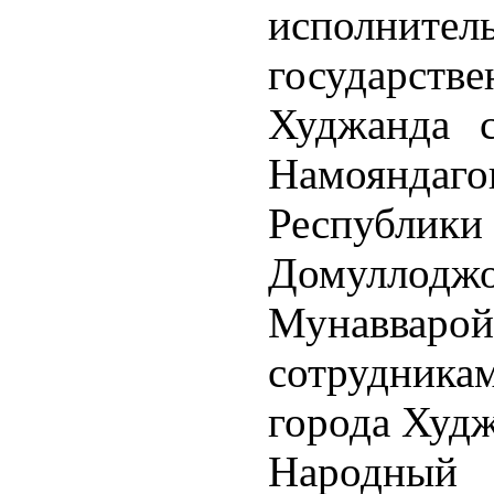
исполн
государст
Худжанда 
Намоянд
Респуб
Домуллод
Мунавва
сотрудника
города Худж
Народный