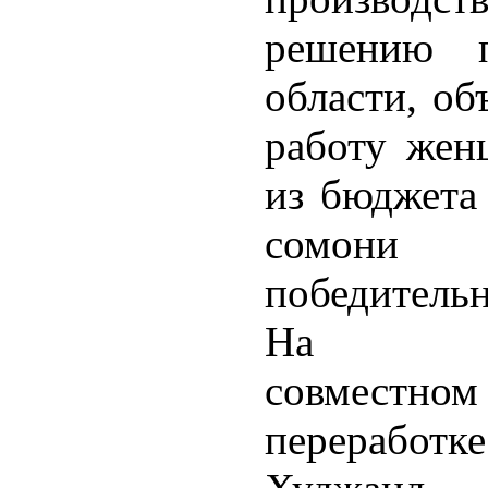
решению п
области, об
работу жен
из бюджета 
сомони
победитель
На тадж
совмест
переработ