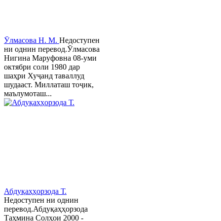
Ӯлмасова Н. М.
Недоступен
ни однин перевод.Ӯлмасова
Нигина Маруфовна 08-уми
октябри соли 1980 дар
шаҳри Хуҷанд таваллуд
шудааст. Миллаташ тоҷик,
маълумоташ...
Абдуқаҳҳорзода Т.
Недоступен ни однин
перевод.Абдуқаҳҳорзода
Таҳмина Солҳои 2000 -