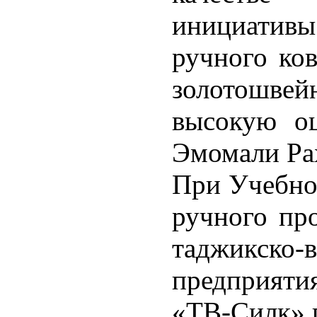
инициативы
ручного ков
золотошвейн
высокую оц
Эмомали Ра
При Учебно
ручного про
таджикско-
предприяти
«ТВ-Силк» г