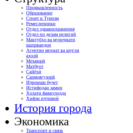
Промышленность
Образование
Спорт и Туризм
Ремесленники
Отдел здравоохранения
Отдел по делам религий
Мактубҳо ва муроҷиати
шаҳрвандон
Агентии меҳнат ва шуғли
аҳолӣ
Меъморӣ
Матбуот
Сайёҳӣ
Сармоягузорӣ
Иҷроиши буҷет
Истифодаи замин
Ҳолати фавқулодда
Хифзи иҷтимоӣ
История города
Экономика
Транспорт и связь