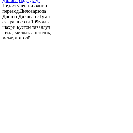
Диловарзода Д. Д.
Недоступен ни однин
перевод.Диловарзода
Достон Диловар 21уми
феврали соли 1996 дар
шаҳри Бӯстон таваллуд
шуда, миллатааш тоҷик,
маълумот олӣ...