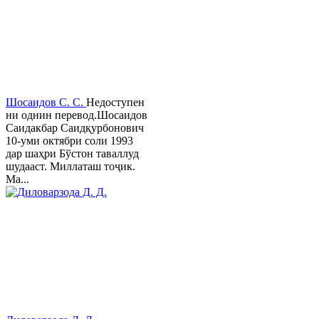
Шосаидов С. С.
Недоступен
ни однин перевод.Шосаидов
Саидакбар Саидқурбонович
10-уми октябри соли 1993
дар шаҳри Бўстон таваллуд
шудааст. Миллаташ тоҷик.
Ма...