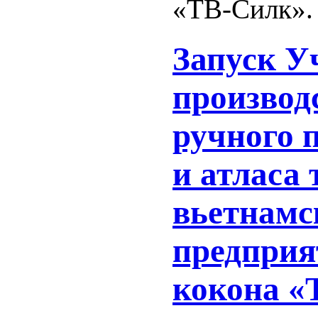
«ТВ-Силк».
Запуск У
производ
ручного 
и атласа
вьетнамс
предприя
кокона «