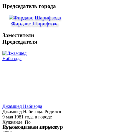
Председатель города
Фирдавс Шарифзода
Заместители
Председателя
Джамшед Набизода
Джамшед Набизода. Родился
9 мая 1981 года в городе
Худжанде. По
Руководители структур
национальности таджик. В