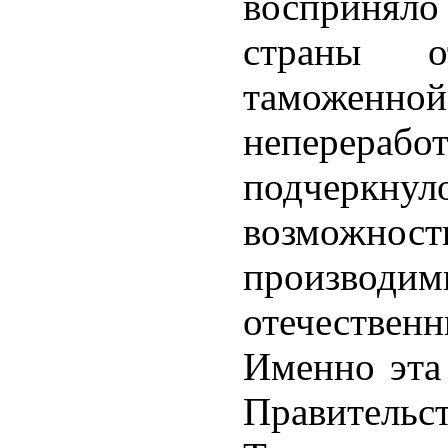
восприняло
страны от
таможенно
неперера
подчеркну
возможнос
производим
отечественн
Именно эта
Правите