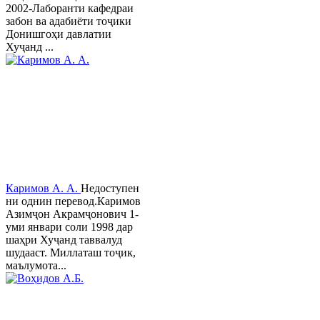
2002-Лаборанти кафедраи
забон ва адабиёти тоҷики
Донишгоҳи давлатии
Хуҷанд ...
Каримов А. А.
Недоступен
ни однин перевод.Каримов
Азимҷон Акрамҷонович 1-
уми январи соли 1998 дар
шаҳри Хуҷанд таввалуд
шудааст. Миллаташ тоҷик,
маълумота...