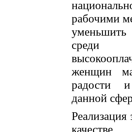
национальн
рабочими м
уменьшить
среди 
высокооп
женщин ма
радости и
данной сфе
Реализация 
качестве