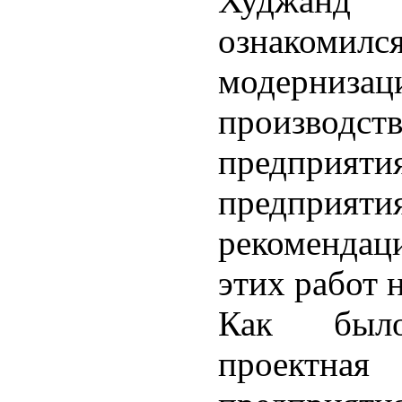
Худжанд
ознаком
модерни
производст
предприят
предприяти
рекоменда
этих работ 
Как было
проектная