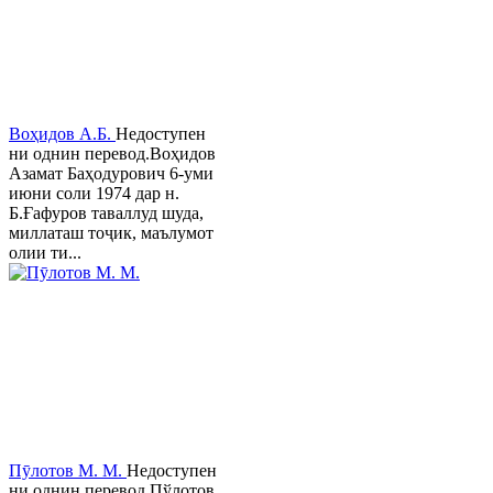
Воҳидов А.Б.
Недоступен
ни однин перевод.Воҳидов
Азамат Баҳодурович 6-уми
июни соли 1974 дар н.
Б.Ғафуров таваллуд шуда,
миллаташ тоҷик, маълумот
олии ти...
Пӯлотов М. М.
Недоступен
ни однин перевод.Пўлотов