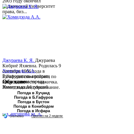
2003 году окончил
Таджикский университет
права, биз...
Джураева К. Я.
Джураева
Кибриё Яхяевна. Родилась 9
Хомидзода А.А.
сентября 1966 года в
Руководитель аппарата
Б.Гафуровском районе, по
Обу хаво
председателя города
национальности таджичка.
Хомидзода Абдувахоб
Имеет высшее образование.
Абдумаджид родился 8
В 1997 ...
Погода в Хуҷанд
Погода в Б.Ғафуров
июня 1978 года в городе
Погода в Бустон
Худжанде. По
Погода в Конибодом
национальности...
Погода в Исфара