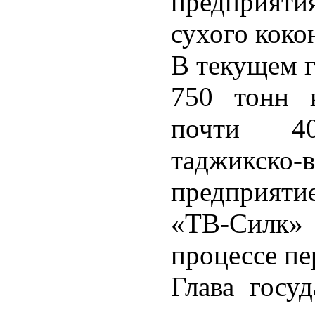
предприят
сухого коко
В текущем г
750 тонн к
почти 4
таджикско-
предприяти
«ТВ-Силк» 
процессе пе
Глава госу