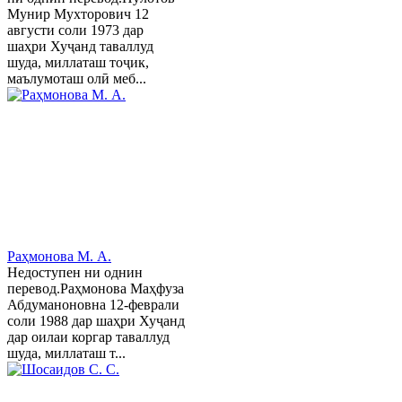
Мунир Мухторович 12
августи соли 1973 дар
шаҳри Хуҷанд таваллуд
шуда, миллаташ тоҷик,
маълумоташ олӣ меб...
Раҳмонова М. А.
Недоступен ни однин
перевод.Раҳмонова Маҳфуза
Абдуманоновна 12-феврали
соли 1988 дар шаҳри Хуҷанд
дар оилаи коргар таваллуд
шуда, миллаташ т...