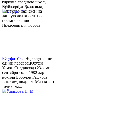
города
пошел в среднюю школу
ХуджандГайбуллозода
№18 города Худжанда, ...
Хайрулло назначен на
данную должность по
постановлению
Председателя города ...
Юсуфӣ У. C.
Недоступен ни
однин перевод.Юсуфӣ
Усмон Сиддиқзода 23-юми
сентябри соли 1982 дар
ноҳияи Бобоҷон Ғафуров
таваллуд шудааст. Миллаташ
тоҷик, ма...