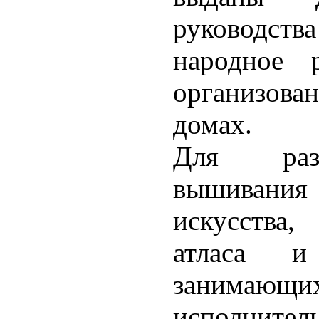
руководст
народное 
организован
домах.
Для разв
вышивани
искусства,
атласа и
занимающ
исполн