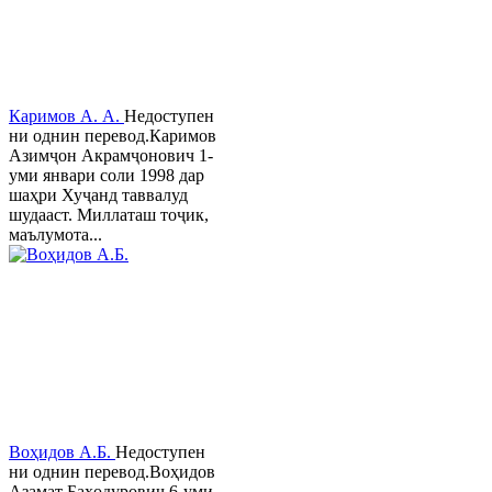
Каримов А. А.
Недоступен
ни однин перевод.Каримов
Азимҷон Акрамҷонович 1-
уми январи соли 1998 дар
шаҳри Хуҷанд таввалуд
шудааст. Миллаташ тоҷик,
маълумота...
Воҳидов А.Б.
Недоступен
ни однин перевод.Воҳидов
Азамат Баҳодурович 6-уми