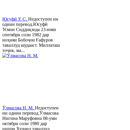
Юсуфӣ У. C.
Недоступен ни
однин перевод.Юсуфӣ
Усмон Сиддиқзода 23-юми
сентябри соли 1982 дар
ноҳияи Бобоҷон Ғафуров
таваллуд шудааст. Миллаташ
тоҷик, ма...
Ӯлмасова Н. М.
Недоступен
ни однин перевод.Ӯлмасова
Нигина Маруфовна 08-уми
октябри соли 1980 дар
шаҳри Хуҷанд таваллуд