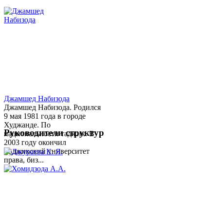
Джамшед Набизода
Джамшед Набизода. Родился
9 мая 1981 года в городе
Худжанде. По
Руководители структур
национальности таджик. В
2003 году окончил
Таджикский университет
права, биз...