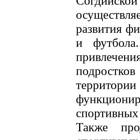
Согдийско
осуществля
развития фи
и футбола
привлечен
подростков
территор
функцио
спортивных 
Также прод