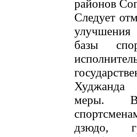
районов Сог
Следует отм
улучшения 
базы спо
исполн
государст
Худжанда 
меры. 
спортсмена
дзюдо, гр