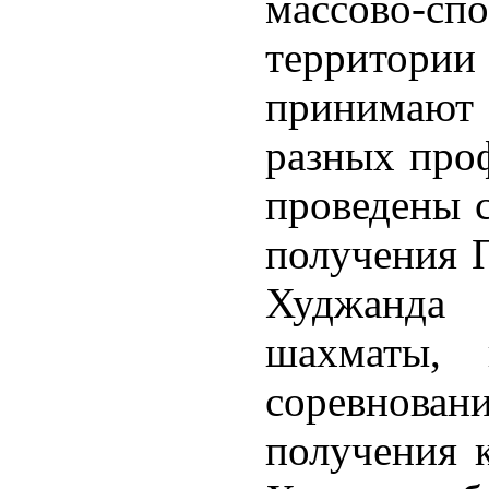
массово-сп
территор
принимают
разных про
проведены с
получения П
Худжанда
шахматы, 
соревнов
получения к