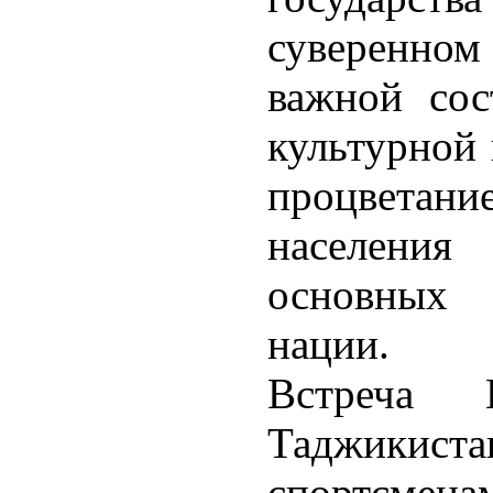
суверенн
важной сос
культурной 
процветан
населени
основных 
нации.
Встреча П
Таджикист
спортсмена