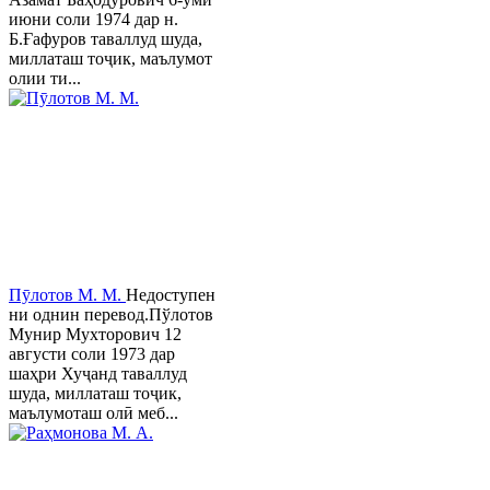
июни соли 1974 дар н.
Б.Ғафуров таваллуд шуда,
миллаташ тоҷик, маълумот
олии ти...
Пӯлотов М. М.
Недоступен
ни однин перевод.Пўлотов
Мунир Мухторович 12
августи соли 1973 дар
шаҳри Хуҷанд таваллуд
шуда, миллаташ тоҷик,
маълумоташ олӣ меб...