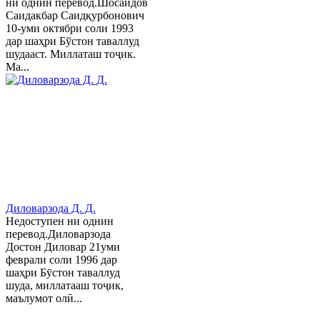
ни однин перевод.Шосаидов
Саидакбар Саидқурбонович
10-уми октябри соли 1993
дар шаҳри Бўстон таваллуд
шудааст. Миллаташ тоҷик.
Ма...
Диловарзода Д. Д.
Недоступен ни однин
перевод.Диловарзода
Достон Диловар 21уми
феврали соли 1996 дар
шаҳри Бӯстон таваллуд
шуда, миллатааш тоҷик,
маълумот олӣ...