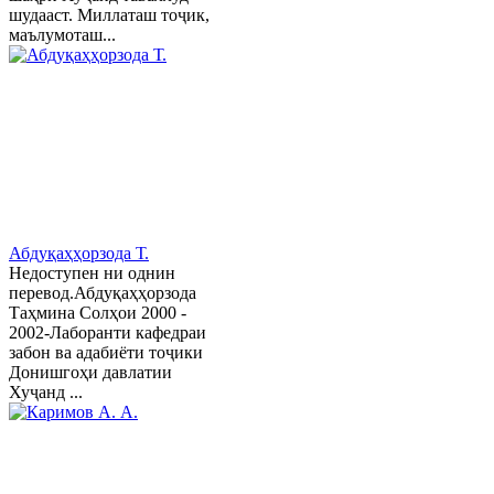
шудааст. Миллаташ тоҷик,
маълумоташ...
Абдуқаҳҳорзода Т.
Недоступен ни однин
перевод.Абдуқаҳҳорзода
Таҳмина Солҳои 2000 -
2002-Лаборанти кафедраи
забон ва адабиёти тоҷики
Донишгоҳи давлатии
Хуҷанд ...