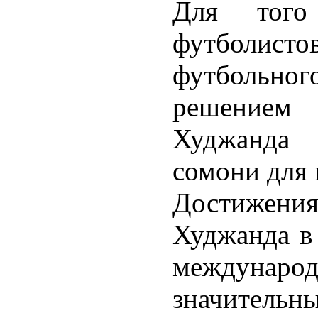
Для того 
футболист
футбольног
решением
Худжанда
сомони для 
Достижени
Худжанда в 
междунар
значител