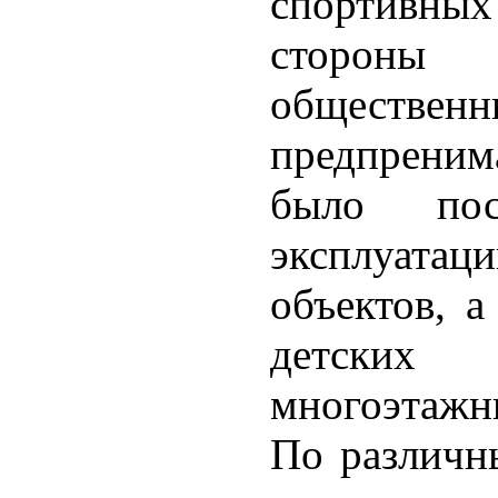
спортивных 
стороны
обществен
предпренима
было по
эксплуат
объектов, а
детских 
многоэтажн
По различн