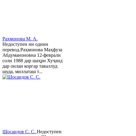
Раҳмонова М. А.
Недоступен ни однин
перевод.Раҳмонова Маҳфуза
Абдуманоновна 12-феврали
соли 1988 дар шаҳри Хуҷанд
дар оилаи коргар таваллуд
шуда, миллаташ т...
Шосаидов С. С.
Недоступен