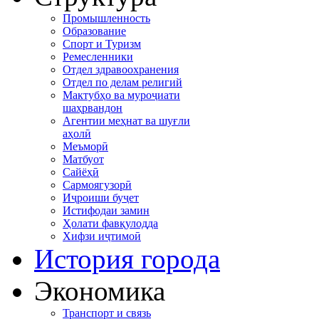
Промышленность
Образование
Спорт и Туризм
Ремесленники
Отдел здравоохранения
Отдел по делам религий
Мактубҳо ва муроҷиати
шаҳрвандон
Агентии меҳнат ва шуғли
аҳолӣ
Меъморӣ
Матбуот
Сайёҳӣ
Сармоягузорӣ
Иҷроиши буҷет
Истифодаи замин
Ҳолати фавқулодда
Хифзи иҷтимоӣ
История города
Экономика
Транспорт и связь