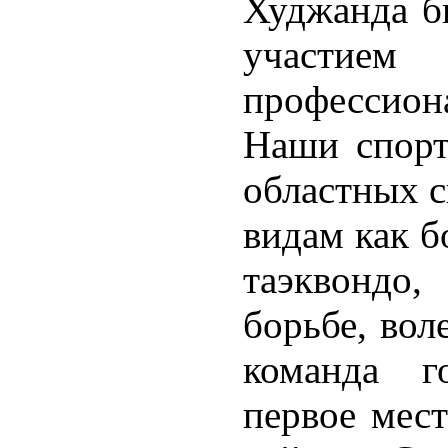
Худжанда б
участ
профессион
Наши спорт
областных с
видам как б
таэквондо,
борьбе, вол
команда г
первое мест