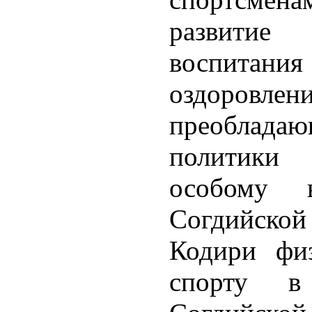
развитие
воспитан
оздоровле
преоблад
политики 
особому в
Согдийско
Кодири фи
спорту в