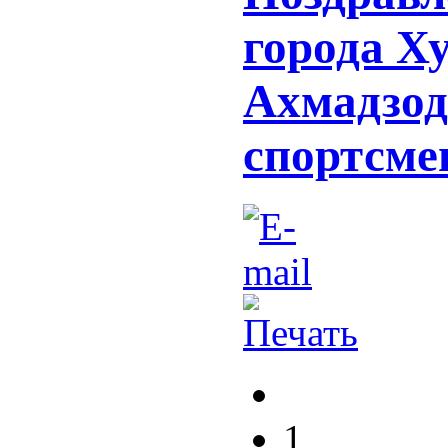
города Х
Ахмадзод
спортсме
1