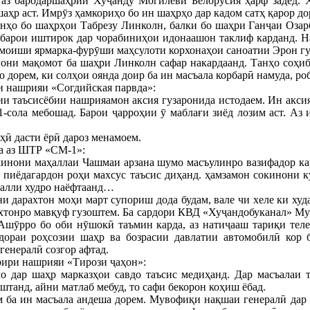
 аз бародаршаҳрии Хуҷанду Могилеви Белорусия ҳарф задед. 
р аст. Имрӯз ҳамкориҳо бо ин шаҳрҳо дар кадом сатҳ қарор до
анҳо бо шаҳрҳои Табрезу Линколн, балки бо шаҳри Ганҷаи Озар
барои иштирок дар чорабиниҳои идонаашон таклиф карданд. На
моиши ярмарка-фурӯши маҳсулоти корхонаҳои саноатии Эрон гуз
гони мақомот ба шаҳри Линколн сафар накардаанд. Танҳо соҳиб
 дорем, ки солҳои оянда доир ба ин масъала корбарӣ намуда, ро
и нашрияи «Согдийская парвда»:
ии таъсисёбии нашрияамон аксия гузаронида истодаем. Ин акси
-сола мебошад. Барои ҷарроҳии ӯ маблағи зиёд лозим аст. Аз 
оҳӣ дасти ёрӣ дароз менамоем.
а аз ШТР «СМ-1»:
инони маҳаллаи Чашмаи арзана шумо масъулинро вазифадор кард
 пиёдагардон роҳи махсус таъсис диҳанд. ҳамзамон сокинони
ҳалли худро наёфтаанд…
и дарахтон моҳи март супориш дода будам, вале чи хеле ки худа
хтонро мавқуф гузоштем. Ба сардори КВД «Хуҷандобуканал» Му
Ашӯрро бо оби нӯшокӣ таъмин карда, аз натиҷааш тариқи тел
идораи роҳсозии шаҳр ва бозрасии давлатии автомобилӣ кор 
генералӣ созгор афтад.
рири нашрияи «Тирози ҷаҳон»:
мо дар шаҳр марказҳои савдо таъсис медиҳанд. Дар масъалаи 
штанд, айни матлаб мебуд, то сафи бекорон коҳиш ёбад.
ам ба ин масъала андеша дорем. Мувофиқи нақшаи генералӣ дар