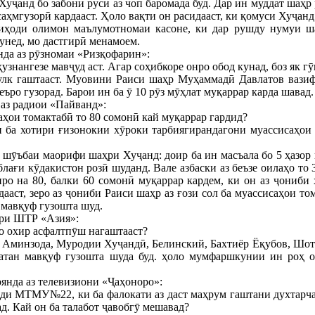
 Хуҷанд бо забони русӣ аз чоп баромада буд. Дар ин муддат шаҳ
саҳмгузорӣ кардааст. Ҳоло вақти он расидааст, ки қомуси Хуҷан
ниҳоди олимон маълумотномаи касоне, ки дар рушду нумуи ша
нед, мо дастгирӣ менамоем.
нда аз рӯзномаи «Ризқофарин»:
ҳузнангезе мавҷуд аст. Агар соҳибкоре онро обод кунад, боз як
улк гаштааст. Муовини Раиси шаҳр Муҳаммадӣ Давлатов вазифа
ъро гузорад. Барои ин ба ӯ 10 рӯз мӯҳлат муқаррар карда шавад.
аз радиои «Пайванд»:
аҳои томактабӣ то 80 сомонӣ кай муқаррар гардид?
н ба хотири ғизонокии хӯроки тарбиягирандагони муассисаҳои 
шӯъбаи маорифи шаҳри Хуҷанд: доир ба ин масъала бо 5 ҳазор 
лағи кӯдакистон розӣ шуданд. Вале азбаски аз беъзе оилаҳо то 
нро на 80, балки 60 сомонӣ муқаррар кардем, ки он аз ҷониби
ааст, зеро аз ҷониби Раиси шаҳр аз ғози сол ба муассисаҳои то
 мавқуф гузошта шуд.
ори ШТР «Азия»:
о охир асфалтпӯш нагаштааст?
 Аминзода, Муродии Хуҷандӣ, Белинский, Бахтиёр Ёқубов, Шот
қатан мавқуф гузошта шуда буд. ҳоло мумфаршкунии ин роҳ о
янда аз телевизиони «Ҷаҳоноро»:
ди МТМУ№22, ки ба фалокати аз даст маҳрум гаштани духтарчае
д. Кай он ба талабот ҷавобгӯ мешавад?