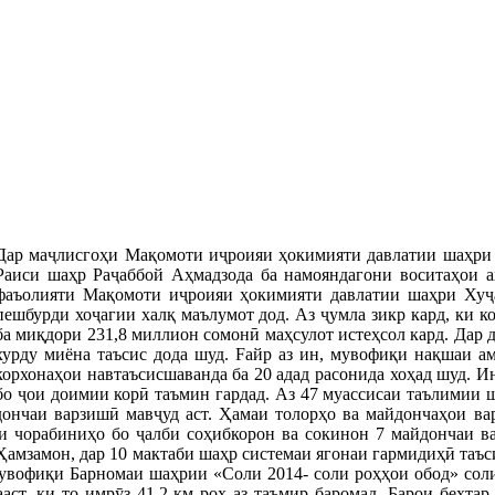
Дар маҷлисгоҳи Мақомоти иҷроияи ҳокимияти давлатии шаҳри 
Раиси шаҳр Раҷаббой Аҳмадзода ба намояндагони воситаҳои а
фаъолияти Мақомоти иҷроияи ҳокимияти давлатии шаҳри Хуҷа
пешбурди хоҷагии халқ маълумот дод. Аз ҷумла зикр кард, ки 
ба миқдори 231,8 миллион сомонӣ маҳсулот истеҳсол кард. Дар 
хурду миёна таъсис дода шуд. Fайр аз ин, мувофиқи нақшаи а
корхонаҳои навтаъсисшаванда ба 20 адад расонида хоҳад шуд. И
бо ҷои доимии корӣ таъмин гардад. Аз 47 муассисаи таълимии 
дончаи варзишӣ мавҷуд аст.
Ҳ
амаи толорҳо ва майдончаҳои ва
и чорабиниҳо бо ҷалби соҳибкорон ва сокинон 7 майдончаи в
 Ҳамзамон, дар 10 мактаби шаҳр системаи ягонаи гармидиҳӣ таъс
увофиқи Барномаи шаҳрии «Соли 2014- соли роҳҳои обод» соли
аст, ки то имрӯз 41,2 км роҳ аз таъмир баромад. Барои беҳта