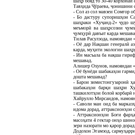
шаҳр бояд то 30-40 корхонаи 
Тавҳида Ҷӯраева, ҷонишини 
- Сол аз сол мавзеи Сомғор 
- Бо дастуру супоришҳои Са
шаҳраки «Хуҷанд-2» ҷудо ш
меъморӣ ва шаҳрсозии ҷумҳ
ҷумҳурӣ давъат карда мешава
Тилав Расулзода, намояндаи
- Оё дар Нақшаи генералӣ аз
карда, муҳити экологии шаҳр
- Ин масъала ба нақша гириф
мешавад.
Алишер Охунов, намояндаи 
- Оё бунёди шабакаҳои гарми
дошта мешавад?
- Барои зимистонгузаронӣ ҳ
шабакаҳои барқи шаҳри Ху
ташкилотҳои болоӣ корбарӣ 
Хайрулло Мирсаидов, намоян
- Саволи ман оид ба марказ
идома дорад, аттраксионҳои о
- Аттраксионҳои Боғи фарҳ
масоҳати 4 гектар онҳо шино
зери назорати мо қарор дорад
Додохон Эгамзод, сармуҳарр