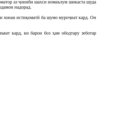
рматор аз ҷониби шахси номаълум шикаста шуда
 одамон надорад.
ни хонаи истиқоматӣ ба шумо муроҷиат кард. Он
ват кард, ки барои боз ҳам ободтару зеботар