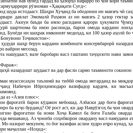
саноатии нав бунёд гардад ва ҳазорҳо нафарро бо ҷои корӣ таъми
сармуҳаррири рӯзномаи «Ҳақиқати Суғд»:
обод шуда истодааст. Шаҳри Хуҷанд ба ободонии ин мавзеъ чӣ саҳ
рвари давлат Эмомалӣ Раҳмон аз ин мавзеъ 2 ҳазор гектар 
удааст. Акнун баъди ба имзо расидани қарори ҳукумати Ҷумҳ
урӣ шартнома ба имзо расонида, барои омода кардани лоиҳ
нд. Бунёди ин шаҳрак имконият медиҳад, ки 100 ҳазор аҳолӣ бо 
 «Бонувони Тоҷикистон»:
 ҳудуди шаҳр берун кардани комбинати консервбарорӣ назардош
ро вайрон месозад.
та нашудааст, вале баробари васл гаштани таҷҳизоти нави замо
«Фараж»:
диҳӣ назардошт шудааст ва дар фасли сармо таъминоти сокинон 
амаи муассисаҳои таълимӣ ва тиббӣ омода мегарданд ва миқдо
ҷанд Набиҷон Иброҳимзодаро вазифадор кардем, ки масъал
намоянд.
да аз «Азия плюс»:
ҳои фароғатӣ барои кӯдакон мебошад. Азбаски дар боғи фароғ
нро ба куҷо бурданд? Оё рост аст, ки дар Наврӯзгоҳ ба ҷои ова
ангию фароғатии ба номи Хоҷа Камол ба боғи Fалаба оварда 
нда мешаванд. Аз ҷониби соҳибкорон овардану васл намудани а
. Мо назорат мекунем, то боғ вазифаи аслии худро иҷро кунад, 
ири маҷаллаи «Ноҳид»: