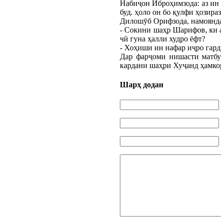
Набиҷон Иброҳимзода: аз ин 
буд. ҳоло он бо қулфи ҳозира
Дилошӯб Орифзода, намоянда
- Сокини шаҳр Шарифов, ки а
чӣ гуна ҳалли худро ёфт?
- Хоҳиши ин нафар иҷро гарди
Дар фарҷоми нишасти матбу
кардани шаҳри Хуҷанд ҳамко
Шарҳ додан