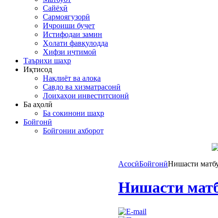
Сайёҳӣ
Сармоягузорӣ
Иҷроиши буҷет
Истифодаи замин
Ҳолати фавқулодда
Хифзи иҷтимоӣ
Таърихи шаҳр
Иқтисод
Нақлиёт ва алоқа
Савдо ва хизматрасонӣ
Лоиҳаҳои инвеститсионӣ
Ба аҳолӣ
Ба сокинони шаҳр
Бойгонӣ
Бойгонии ахборот
Асосӣ
Бойгонӣ
Нишасти матбу
Нишасти матб