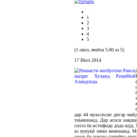
1
2
3
4
5
(1 овоз, миёна 5.00 аз 5)
17 Июл 2014
дар 44 муассисаи дигар май
таъминанд. Дар асоси нақша
сохта ба истифода дода шуд.
аз хунукӣ эмин мемонанд. М
шаҳр ба нақша гирифта шуда