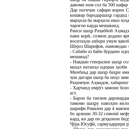
давоми ним сол ба 500 нафар
Дар натиҷаи сафари кории 
кишвар бародаршаҳр гардид 
марҳила ба марҳила иваз хоҳ
чароғон карда мешаванд.
Раиси шаҳр Раҷаббой Аҳмадз
нави корӣ, созмон додани яр
воситаҳои ахбори умум ҷавоб
Шероз Шарифов, намояндаи 
- Сабаби аз байн бурдани идо
мешавад?
- Нақшаи генералии шаҳр сол
маҳал натанҳо идораи ҳизби 
Минбаъд дар шаҳр баҳри ама
ҷои дигари шахр ба онҳо зам
Раҳимҷон Аҳмадов, хабарниг
- Ҳарчанд имрӯз замони бозо
аст.
- Барои ба танзим дароварда
тамоми шаҳру навоҳии вилоя
шарифи Рамазон дар 4 мавзеи
бо арзиши 30-32 сомонӣ меф
кард, ки дар он деҳқонон би
Ҷӯра Юсуфӣ, сармуҳаррири р