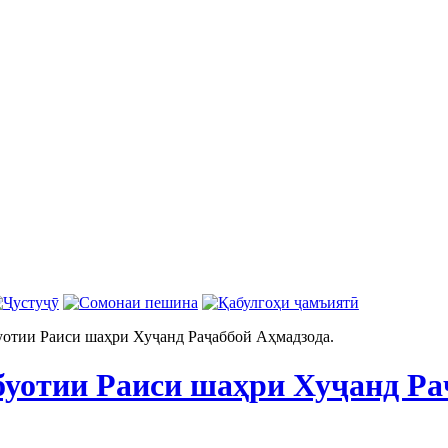
отии Раиси шаҳри Хуҷанд Раҷаббой Аҳмадзода.
уотии Раиси шаҳри Хуҷанд Ра