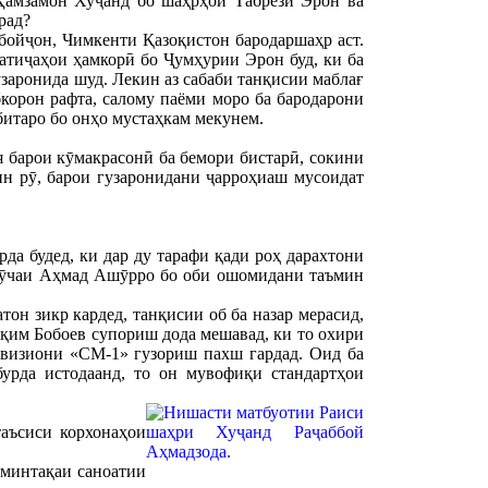
Ҳамзамон Хуҷанд бо шаҳрҳои Табрези Эрон ва
рад?
бойҷон, Чимкенти Қазоқистон бародаршаҳр аст.
тиҷаҳои ҳамкорӣ бо Ҷумҳурии Эрон буд, ки ба
аронида шуд. Лекин аз сабаби танқисии маблағ
корон рафта, салому паёми моро ба бародарони
битаро бо онҳо мустаҳкам мекунем.
я барои кӯмакрасонӣ ба бемори бистарӣ, сокини
ин рӯ, барои гузаронидани ҷарроҳиаш мусоидат
а будед, ки дар ду тарафи қади роҳ дарахтони
 кӯчаи Аҳмад Ашӯрро бо оби ошомидани таъмин
тон зикр кардед, танқисии об ба назар мерасид,
қим Бобоев супориш дода мешавад, ки то охири
евизиони «СМ-1» гузориш пахш гардад. Оид ба
бурда истодаанд, то он мувофиқи стандартҳои
таъсиси корхонаҳои
 минтақаи саноатии