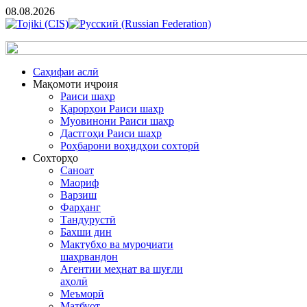
08.08.2026
Cаҳифаи аслӣ
Мақомоти иҷроия
Раиси шаҳр
Қарорҳои Раиси шаҳр
Муовинони Раиси шаҳр
Дастгоҳи Раиси шаҳр
Роҳбарони воҳидҳои сохторӣ
Сохторҳо
Саноат
Маориф
Варзиш
Фарҳанг
Тандурустӣ
Бахши дин
Мактубҳо ва муроҷиати
шаҳрвандон
Агентии меҳнат ва шуғли
аҳолӣ
Меъморӣ
Матбуот