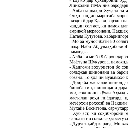
- Шумо дар суханронии худ
Линколни ИМА низ бародаршаҳ
- Албатта шаҳри Хуҷанд нат
Онҳо чандин маротиба моро 
наздикӣ дар Қасри варзиш на
чандин сол аст, ки намоянда
амрикоӣ мерасонанд. Нақшаҳо
Наталя Кутузова, хабарнигор
- Мо ба муносибати 80-солаг
шаҳр Набӣ Абдуваҳҳобови 41
намоед…
- Албатта мо ба ӯ барои ҷарр
Мафтуна Шукурова, намоянд
- Ҳангоми вохӯриатон бо сок
сояафкан шинонанд ва барои
созанд. То ҳол ин муаммоҳо 
- Доир ба масъалаи шинондан
бинобар ин, шинондани дара
моҳ сокинони кӯчаи Аҳмад 
масъалаи роҳи пиёдагард, 
меъёрҳои роҳсозӣ ва Нақшаи 
Муҳайё Воситзода, сармуҳар
- Хуб аст, ки соҳибкорони 
саноатӣ низ онҳо саҳм мегузо
- Дуруст қайд кардед. Мо ҳ