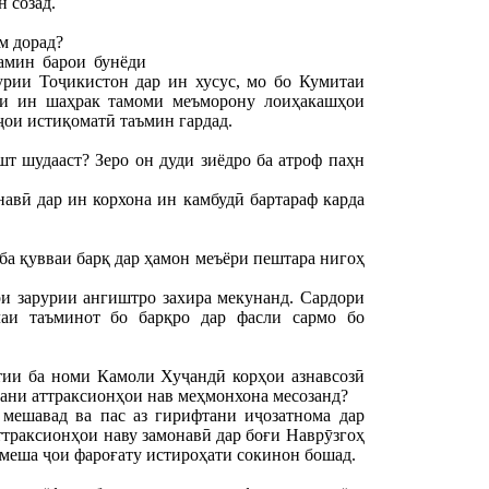
н созад.
м дорад?
замин барои бунёди
урии Тоҷикистон дар ин хусус, мо бо Кумитаи
аи ин шаҳрак тамоми меъморону лоиҳакашҳои
ҷои истиқоматӣ таъмин гардад.
т шудааст? Зеро он дуди зиёдро ба атроф паҳн
навӣ дар ин корхона ин камбудӣ бартараф карда
ба қувваи барқ дар ҳамон меъёри пештара нигоҳ
ри зарурии ангиштро захира мекунанд. Сардори
аи таъминот бо барқро дар фасли сармо бо
атии ба номи Камоли Хуҷандӣ корҳои азнавсозӣ
рдани аттраксионҳои нав меҳмонхона месозанд?
мешавад ва пас аз гирифтани иҷозатнома дар
ттраксионҳои наву замонавӣ дар боғи Наврӯзгоҳ
ҳамеша ҷои фароғату истироҳати сокинон бошад.