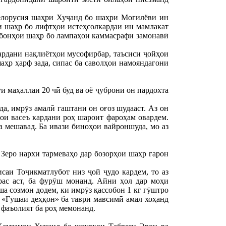
елорусия шаҳри Хуҷанд бо шаҳри Могилёви ин
 шаҳр бо лифтҳои истеҳсолкардаи ин мамлакат
ёбонҳои шаҳр бо лампаҳои каммасрафи замонавӣ
ардани нақлиётҳои мусофирбар, таъсиси ҷойҳои
аҳр ҳарф зада, сипас ба саволҳои намояндагони
и маҳаллаи 20 чӣ буд ва оё ҷуброни он пардохта
а, имрӯз амалӣ гаштани он оғоз шудааст. Аз он
рои васеъ кардани роҳ шароит фароҳам овардем.
 мешавад. Ба ивази биноҳои вайроншуда, мо аз
 Зеро нархи тармеваҳо дар бозорҳои шаҳр гарон
саи Тоҷикматлубот низ ҷой ҷудо кардем, то аз
рас аст, ба фурӯш монанд. Айни ҳол дар моҳи
а созмон додем, ки имрӯз қассобон 1 кг гӯштро
 «Гӯшаи деҳқон» ба таври мавсимӣ амал хоҳанд
 фаъолият ба роҳ мемонанд.