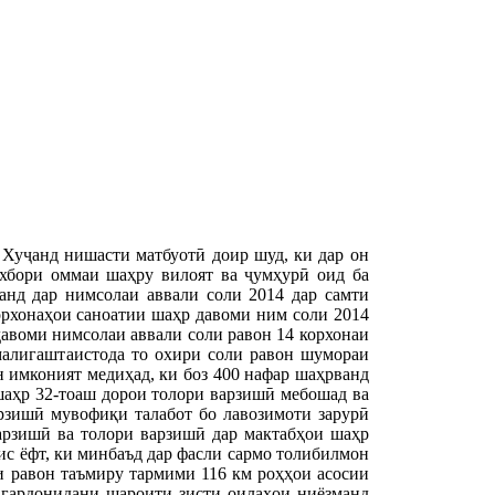
Хуҷанд нишасти матбуотӣ доир шуд, ки дар он
хбори оммаи шаҳру вилоят ва ҷумҳурӣ оид ба
нд дар нимсолаи аввали соли 2014 дар самти
корхонаҳои саноатии шаҳр давоми ним соли 2014
давоми нимсолаи аввали соли равон 14 корхонаи
малигаштаистода то охири соли равон шумораи
н имконият медиҳад, ки боз 400 нафар шаҳрванд
шаҳр 32-тоаш дорои толори варзишӣ мебошад ва
рзишӣ мувофиқи талабот бо лавозимоти зарурӣ
арзишӣ ва толори варзишӣ дар мактабҳои шаҳр
ис ёфт, ки минбаъд дар фасли сармо толибилмон
 равон таъмиру тармими 116 км роҳҳои асосии
р гардонидани шароити зисти оилаҳои ниёзманд