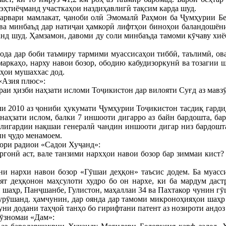
 эҳтиёҷманд участкаҳои наздиҳавлигӣ тақсим карда шуд.
Сарвари мамлакат, ҷаноби олӣ Эмомалӣ Раҳмон ба Ҷумҳурии Б
ва минбаъд дар натиҷаи ҳамкорӣ лифтҳои биноҳои баландошёни
анд шуд. Ҳамзамон, давоми ду соли минбаъда тамоми кӯчаву хи
ода дар боби таъмиру тармими муассисаҳои тиббӣ, таълимӣ, ов
маркаҳо, нарху навои бозор, ободию кабудизоркунӣ ва тозагии ш
ҳои мушаххас дод.
«Азия плюс»:
раи ҳизби наҳзати исломи Тоҷикистон дар вилояти Суғд аз мавзӯ
и 2010 аз ҷониби ҳукумати Ҷумҳурии Тоҷикистон тасдиқ гардид
наҳзати ислом, балки 7 иншооти дигарро аз байн бардошта, ба
лигардии нақшаи генералӣ чандин иншооти дигар низ бардошта
ин ҷудо менамоем.
ори радиои «Садои Хуҷанд»:
ргонӣ аст, вале танзими нархҳои навои бозор бар зиммаи кист?
ни нархи навои бозор «Гӯшаи деҳқон» таъсис додем. Ба муасси
т деҳқонон маҳсулоти худро бо он нархе, ки ба мардум даст
 шаҳр, Панҷшанбе, Гулистон, маҳаллаи 34 ва Пахтакор чунин гӯш
урӯшанд. ҳамчунин, дар оянда дар тамоми микроноҳияҳои шаҳр
дуни додани таҳҷоӣ танҳо бо гирифтани патент аз нозироти андоз
ӯзномаи «Дам»: