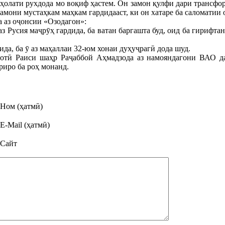
ҳолати рухдода мо воқиф ҳастем. Он замон қулфи дари трансфо
замони мустаҳкам маҳкам гардидааст, ки он хатаре ба саломатии
 аз оҷонсии «Озодагон»:
з Русия маҷрӯҳ гардида, ба ватан баргашта буд, оид ба гирифта
да, ба ӯ аз маҳаллаи 32-юм хонаи дуҳуҷрагӣ дода шуд.
отӣ Раиси шаҳр Раҷаббой Аҳмадзода аз намояндагони ВАО даъ
риро ба роҳ монанд.
Ном (ҳатмӣ)
E-Mail (ҳатмӣ)
Сайт