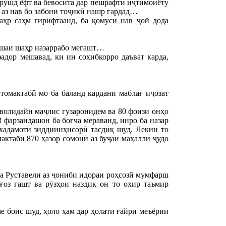
р рушд ёфт ва бевосита дар пешрафти иҷтимоиёту
д аз нав бо забони тоҷикӣ нашр гардад…
ҳр саҳм гирифтаанд, ба қомуси нав ҷой дода
 гӯшаи шаҳр назаррабо мегашт…
дор мешавад, ки ин соҳибкорро даъват карда,
томактабӣ мо ба баланд кардани маблағ иҷозат
волидайн маҷлис гузаронидем ва 80 фоизи онҳо
3 фарзандашон ба боғча мераванд, инро ба назар
 хадамоти зиддиинҳисорӣ тасдиқ шуд. Лекин то
мактабӣ 870 ҳазор сомонӣ аз буҷаи маҳаллӣ ҷудо
а Руставели аз ҷониби идораи роҳсозӣ мумфарш
ғоз гашт ва рӯзҳои наздик он то охир таъмир
 боис шуд, ҳоло ҳам дар ҳолати ғайри меъёрии