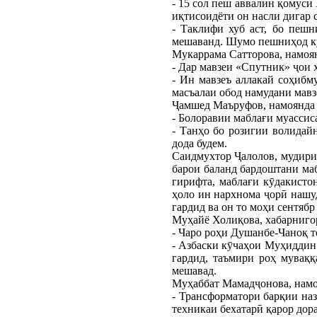
- 15 сол пеш аввалин қомуси
иқтисоидёти он насли дигар 
- Таклифи хуб аст, бо пеш
мешаванд. Шумо пешниҳод ку
Мукаррама Сатторова, намоя
- Дар мавзеи «Спутник» ҷои 
- Ин мавзеъ аллакай соҳибм
масъалаи обод намудани мавзе
Ҷамшед Маъруфов, намоянда 
- Болоравии маблағи муассис
- Танҳо бо розигии волидай
дода будем.
Саидмухтор Ҷалолов, мудири 
барои баланд бардоштани маб
гирифта, маблағи кӯдакисто
ҳоло ин нархнома ҷорӣ нашуд
гардид ва он то моҳи сентябр
Муҳайё Холиқова, хабарниг
- Чаро роҳи Душанбе-Чаноқ т
- Азбаски кӯчаҳои Муҳиддин
гардид, таъмири роҳ мувақ
мешавад.
Муҳаббат Мамадҷонова, намо
- Трансформатори барқии наз
техникаи бехатарӣ қарор дора