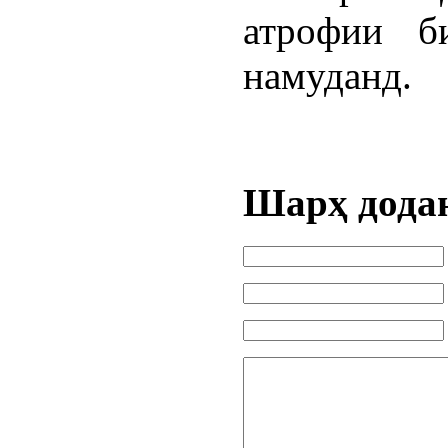
атрофии б
намуданд.
Шарҳ дода