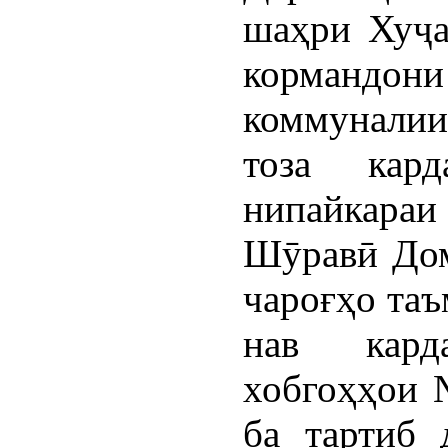
шаҳри Хуҷа
кормандо
коммунали
тоза кар
нипайкара
Шӯравӣ Дом
чароғҳо таъ
нав кард
хобгоҳҳои 
ба тартиб 