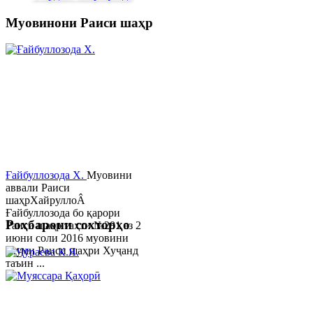
Муовинони Раиси шаҳр
Ғайбуллозода Х.
Муовини
аввали Раиси
шаҳрХайруллоÂ
Ғайбуллозода бо қарори
Роҳбарони сохторҳо
Раиси шаҳр таҳти №281 аз 2
июни соли 2016 муовини
якуми Раиси шаҳри Хуҷанд
таъин ...