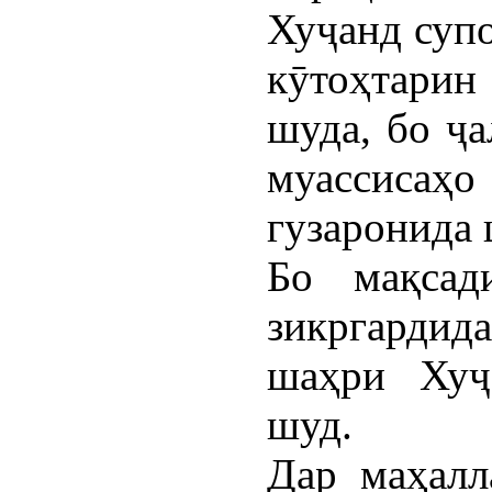
Хуҷанд супо
кӯтоҳтарин
шуда, бо ҷ
муассисаҳ
гузаронида 
Бо мақсад
зикргарди
шаҳри Хуҷ
шуд.
Дар маҳалл