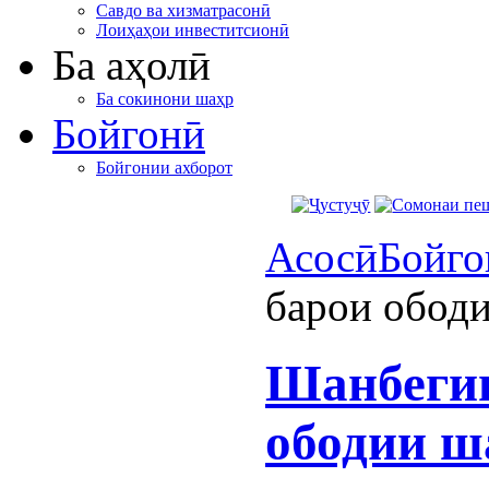
Савдо ва хизматрасонӣ
Лоиҳаҳои инвеститсионӣ
Ба аҳолӣ
Ба сокинони шаҳр
Бойгонӣ
Бойгонии ахборот
Асосӣ
Бойго
барои обод
Шанбеги
ободии ш