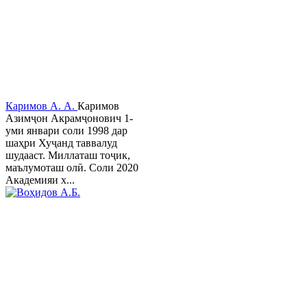
Каримов А. А.
Каримов
Азимҷон Акрамҷонович 1-
уми январи соли 1998 дар
шаҳри Хуҷанд таввалуд
шудааст. Миллаташ тоҷик,
маълумоташ олӣ. Соли 2020
Академияи х...