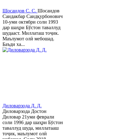
Шосаидов С. С.
Шосаидов
Саидакбар Саидқурбонович
10-уми октябри соли 1993
дар шаҳри Бўстон таваллуд
шудааст. Миллаташ тоҷик.
Маълумот олӣ мебошад.
Баъди ха...
Диловарзода Д. Д.
Диловарзода Достон
Диловар 21уми феврали
соли 1996 дар шаҳри Бӯстон
таваллуд шуда, миллатааш
тоҷик, маълумот олӣ