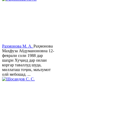
Раҳмонова М. А.
Раҳмонова
Маҳфуза Абдуманоновна 12-
феврали соли 1988 дар
шаҳри Хуҷанд дар оилаи
коргар таваллуд шуда,
миллаташ тоҷик, маълумот
олӣ мебошад. ...