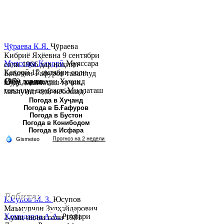
Ҷӯраева К.Я.
Ҷӯраева
Кибриё Яҳёевна 9 сентябри
Муяссара Қаҳорӣ
Муяссара
соли 1966 дар ноҳияи
Қаҳорӣ 15 октябри соли
Бобоҷон Ғафуров таваллуд
Обу хаво
1979 дар шаҳри Хуҷанд
шуда, миллаташ тоҷик,
таваллуд шудааст. Миллаташ
маълумот олӣ мебошад.
тоҷик. Маълумот олӣ. Соли
Соли 1997 Донишг...
Погода в Хуҷанд
Погода в Б.Ғафуров
2002 Донишгоҳи давлатии
Погода в Бустон
Хуҷанд ба...
Погода в Конибодом
Погода в Исфара
Робита:
Юсупов М. З.
Юсупов
Маъмурҷон Зулҳайдарович
Ҷумҳурии Тоҷикистон, вилояти Суғд,
Ҳомидзода А.А.
Роҳбари
1-уми июни соли 1981