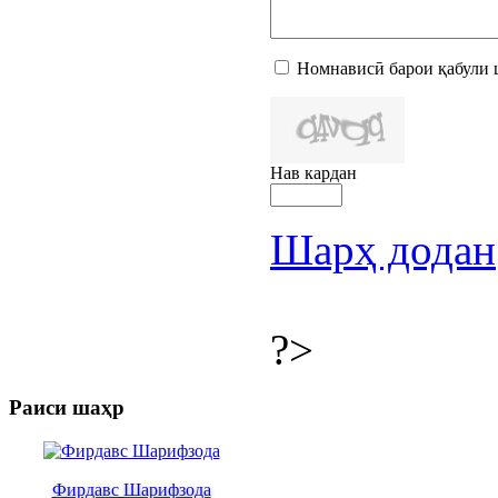
Номнависӣ барои қабули 
Нав кардан
Шарҳ додан
?>
Раиси шаҳр
Фирдавс Шарифзода