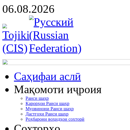
06.08.2026
Cаҳифаи аслӣ
Мақомоти иҷроия
Раиси шаҳр
Қарорҳои Раиси шаҳр
Муовинони Раиси шаҳр
Дастгоҳи Раиси шаҳр
Роҳбарони воҳидҳои сохторӣ
Сохторҳо