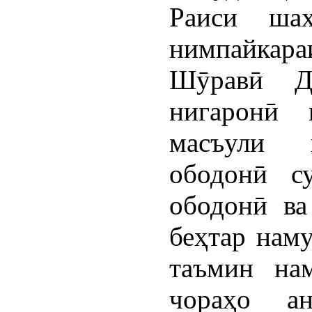
Раиси ша
нимпайкар
Шӯравӣ Д
нигаронӣ 
масъули к
ободонӣ с
ободонӣ ва
беҳтар наму
таъмин нам
чораҳо а