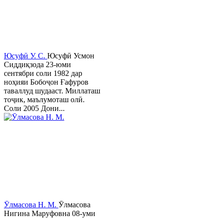
Юсуфӣ У. C.
Юсуфӣ Усмон
Сиддиқзода 23-юми
сентябри соли 1982 дар
ноҳияи Бобоҷон Ғафуров
таваллуд шудааст. Миллаташ
тоҷик, маълумоташ олӣ.
Соли 2005 Дони...
Ӯлмасова Н. М.
Ӯлмасова
Нигина Маруфовна 08-уми