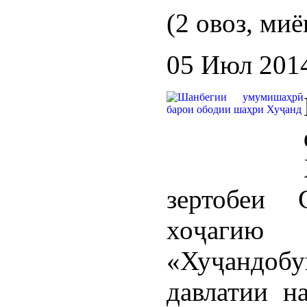
(2 овоз, миё
05 Июл 201
зертобеи 
хоҷагию
«Хуҷандо
давлатии н