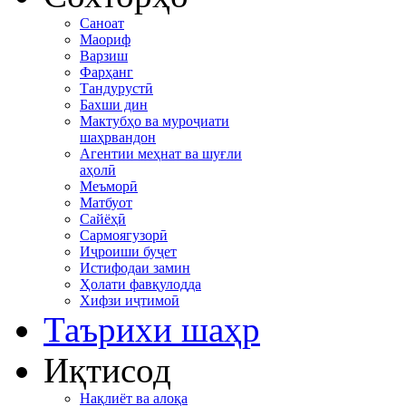
Саноат
Маориф
Варзиш
Фарҳанг
Тандурустӣ
Бахши дин
Мактубҳо ва муроҷиати
шаҳрвандон
Агентии меҳнат ва шуғли
аҳолӣ
Меъморӣ
Матбуот
Сайёҳӣ
Сармоягузорӣ
Иҷроиши буҷет
Истифодаи замин
Ҳолати фавқулодда
Хифзи иҷтимоӣ
Таърихи шаҳр
Иқтисод
Нақлиёт ва алоқа