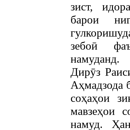
зист, идор
барои ни
гулкоришуд
зебоӣ фа
намуданд.
Дирӯз Раис
Аҳмадзода 
соҳаҳои зи
мавзеҳои с
намуд. Ҳа