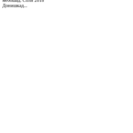
мебошад. Соли 2018
Донишкад...