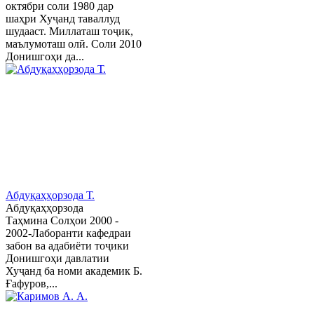
октябри соли 1980 дар
шаҳри Хуҷанд таваллуд
шудааст. Миллаташ тоҷик,
маълумоташ олӣ. Соли 2010
Донишгоҳи да...
Абдуқаҳҳорзода Т.
Абдуқаҳҳорзода
Таҳмина Солҳои 2000 -
2002-Лаборанти кафедраи
забон ва адабиёти тоҷики
Донишгоҳи давлатии
Хуҷанд ба номи академик Б.
Ғафуров,...