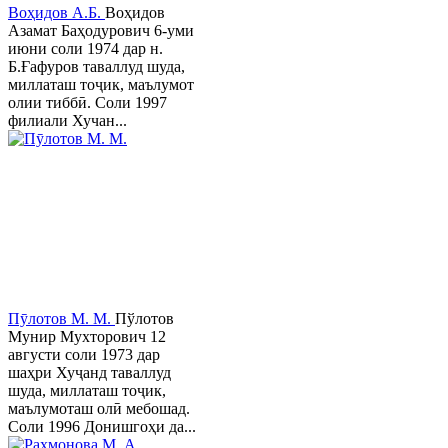
Воҳидов А.Б.
Воҳидов
Азамат Баҳодурович 6-уми
июни соли 1974 дар н.
Б.Ғафуров таваллуд шуда,
миллаташ тоҷик, маълумот
олии тиббӣ. Соли 1997
филиали Хучан...
Пӯлотов М. М.
Пўлотов
Мунир Мухторович 12
августи соли 1973 дар
шаҳри Хуҷанд таваллуд
шуда, миллаташ тоҷик,
маълумоташ олӣ мебошад.
Соли 1996 Донишгоҳи да...