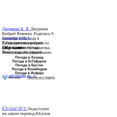
Джураева К. Я.
Джураева
Кибриё Яхяевна. Родилась 9
Хомидзода А.А.
сентября 1966 года в
Руководитель аппарата
Б.Гафуровском районе, по
Обу хаво
председателя города
национальности таджичка.
Хомидзода Абдувахоб
Имеет высшее образование.
Абдумаджид родился 8
В 1997 ...
Погода в Хуҷанд
Погода в Б.Ғафуров
июня 1978 года в городе
Погода в Бустон
Худжанде. По
Погода в Конибодом
национальности...
Погода в Исфара
Контакты:
Юсупов М. З.
Недоступен
ни однин перевод.Юсупов
Республика Таджикистан,