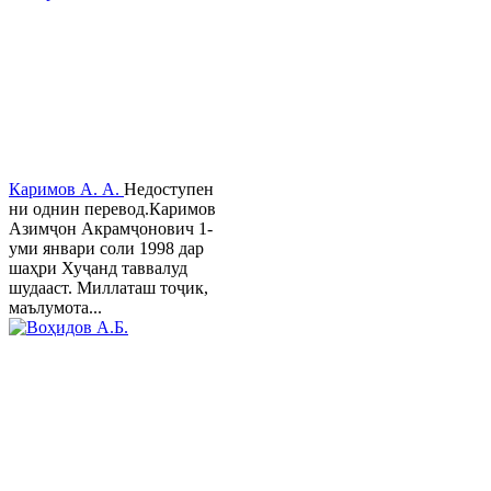
Каримов А. А.
Недоступен
ни однин перевод.Каримов
Азимҷон Акрамҷонович 1-
уми январи соли 1998 дар
шаҳри Хуҷанд таввалуд
шудааст. Миллаташ тоҷик,
маълумота...