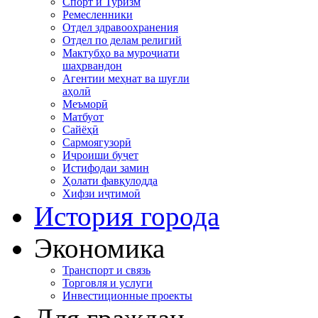
Спорт и Туризм
Ремесленники
Отдел здравоохранения
Отдел по делам религий
Мактубҳо ва муроҷиати
шаҳрвандон
Агентии меҳнат ва шуғли
аҳолӣ
Меъморӣ
Матбуот
Сайёҳӣ
Сармоягузорӣ
Иҷроиши буҷет
Истифодаи замин
Ҳолати фавқулодда
Хифзи иҷтимоӣ
История города
Экономика
Транспорт и связь
Торговля и услуги
Инвестиционные проекты