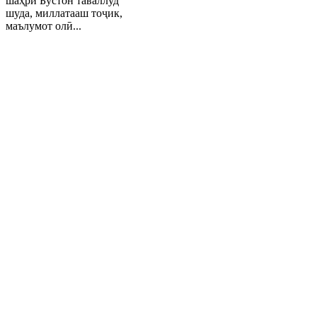
шаҳри Бӯстон таваллуд
шуда, миллатааш тоҷик,
маълумот олӣ...