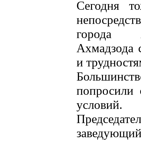
Сегодня то
непосредс
города 
Ахмадзода 
и трудностя
Большинс
попросили
условий
Председа
заведующи