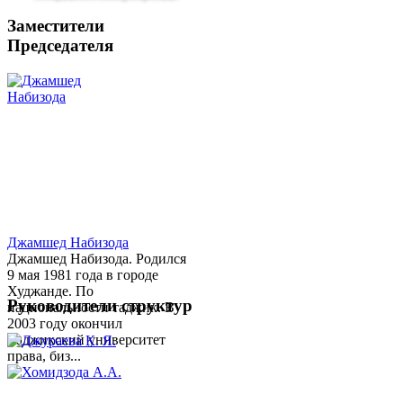
Заместители
Председателя
Джамшед Набизода
Джамшед Набизода. Родился
9 мая 1981 года в городе
Худжанде. По
Руководители структур
национальности таджик. В
2003 году окончил
Таджикский университет
права, биз...