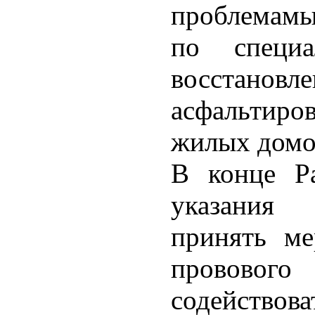
проблемамы
по специа
восстанов
асфальтиро
жилых домов
В конце Р
указания
принять ме
прововог
содействов