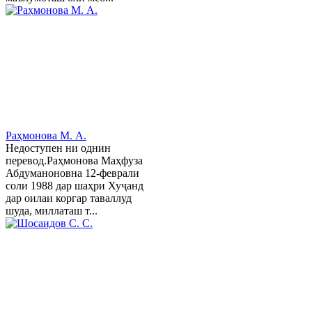
Раҳмонова М. А.
Недоступен ни однин
перевод.Раҳмонова Маҳфуза
Абдуманоновна 12-феврали
соли 1988 дар шаҳри Хуҷанд
дар оилаи коргар таваллуд
шуда, миллаташ т...