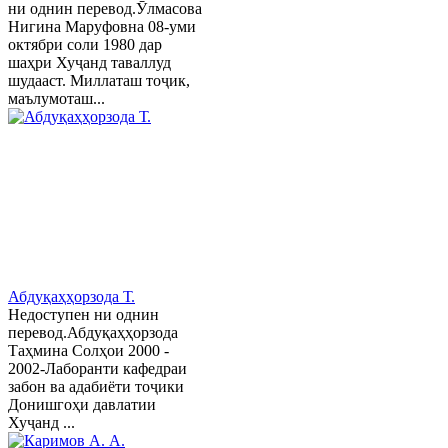
ни однин перевод.Ӯлмасова
Нигина Маруфовна 08-уми
октябри соли 1980 дар
шаҳри Хуҷанд таваллуд
шудааст. Миллаташ тоҷик,
маълумоташ...
Абдуқаҳҳорзода Т.
Недоступен ни однин
перевод.Абдуқаҳҳорзода
Таҳмина Солҳои 2000 -
2002-Лаборанти кафедраи
забон ва адабиёти тоҷики
Донишгоҳи давлатии
Хуҷанд ...