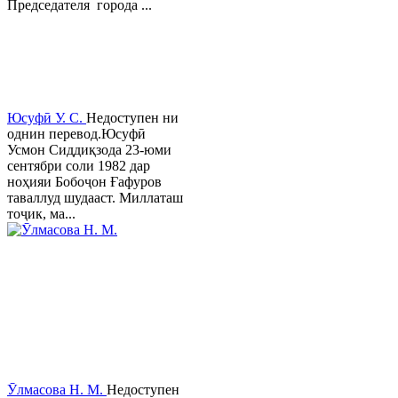
Председателя города ...
Юсуфӣ У. C.
Недоступен ни
однин перевод.Юсуфӣ
Усмон Сиддиқзода 23-юми
сентябри соли 1982 дар
ноҳияи Бобоҷон Ғафуров
таваллуд шудааст. Миллаташ
тоҷик, ма...
Ӯлмасова Н. М.
Недоступен