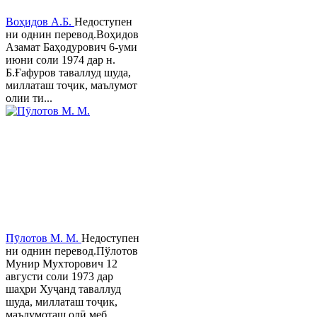
Воҳидов А.Б.
Недоступен
ни однин перевод.Воҳидов
Азамат Баҳодурович 6-уми
июни соли 1974 дар н.
Б.Ғафуров таваллуд шуда,
миллаташ тоҷик, маълумот
олии ти...
Пӯлотов М. М.
Недоступен
ни однин перевод.Пўлотов
Мунир Мухторович 12
августи соли 1973 дар
шаҳри Хуҷанд таваллуд
шуда, миллаташ тоҷик,
маълумоташ олӣ меб...