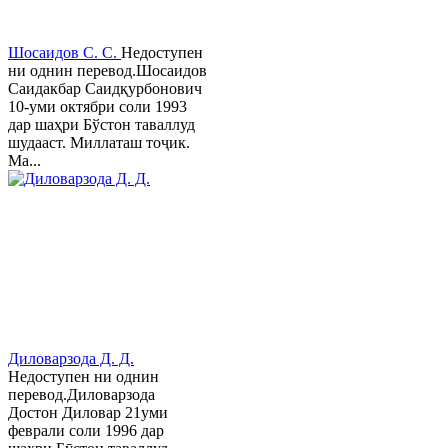
Шосаидов С. С.
Недоступен
ни однин перевод.Шосаидов
Саидакбар Саидқурбонович
10-уми октябри соли 1993
дар шаҳри Бўстон таваллуд
шудааст. Миллаташ тоҷик.
Ма...
Диловарзода Д. Д.
Недоступен ни однин
перевод.Диловарзода
Достон Диловар 21уми
феврали соли 1996 дар