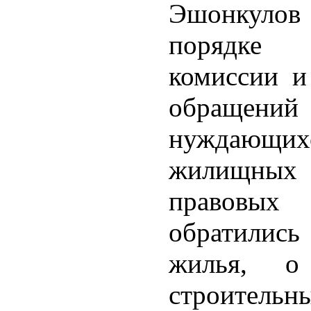
Эшонкуло
порядке 
комиссии и
обращений
нуждающ
жилищны
правовых
обратилис
жилья, о
строите