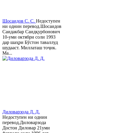
Шосаидов С. С.
Недоступен
ни однин перевод.Шосаидов
Саидакбар Саидқурбонович
10-уми октябри соли 1993
дар шаҳри Бўстон таваллуд
шудааст. Миллаташ тоҷик.
Ма...
Диловарзода Д. Д.
Недоступен ни однин
перевод.Диловарзода
Достон Диловар 21уми