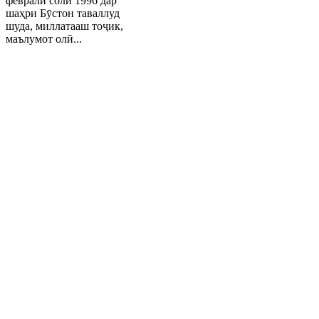
феврали соли 1996 дар
шаҳри Бӯстон таваллуд
шуда, миллатааш тоҷик,
маълумот олӣ...