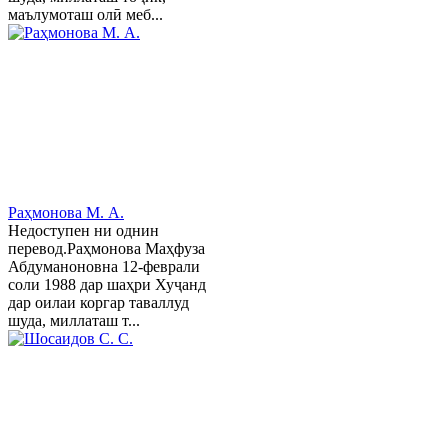
маълумоташ олӣ меб...
Раҳмонова М. А.
Недоступен ни однин
перевод.Раҳмонова Маҳфуза
Абдуманоновна 12-феврали
соли 1988 дар шаҳри Хуҷанд
дар оилаи коргар таваллуд
шуда, миллаташ т...