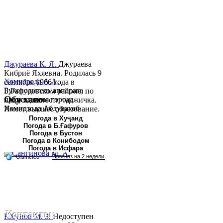
Джураева К. Я.
Джураева
Кибриё Яхяевна. Родилась 9
Хомидзода А.А.
сентября 1966 года в
Руководитель аппарата
Б.Гафуровском районе, по
Обу хаво
председателя города
национальности таджичка.
Хомидзода Абдувахоб
Имеет высшее образование.
Абдумаджид родился 8
В 1997 ...
Погода в Хуҷанд
Погода в Б.Ғафуров
июня 1978 года в городе
Погода в Бустон
Худжанде. По
Погода в Конибодом
национальности...
Погода в Исфара
Контакты:
Юсупов М. З.
Недоступен