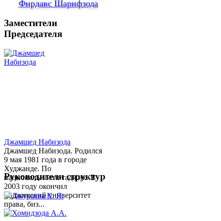
Фирдавс Шарифзода
Заместители
Председателя
Джамшед Набизода
Джамшед Набизода. Родился
9 мая 1981 года в городе
Худжанде. По
Руководители структур
национальности таджик. В
2003 году окончил
Таджикский университет
права, биз...