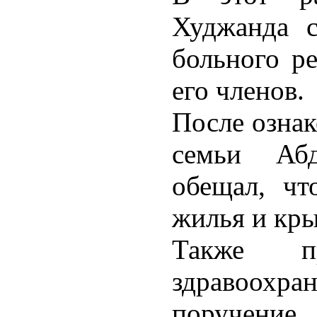
Худжанда с
больного ре
его членов.
После ознак
семьи Аб
обещал, чт
жилья и кр
Также пр
здравоо
поручени