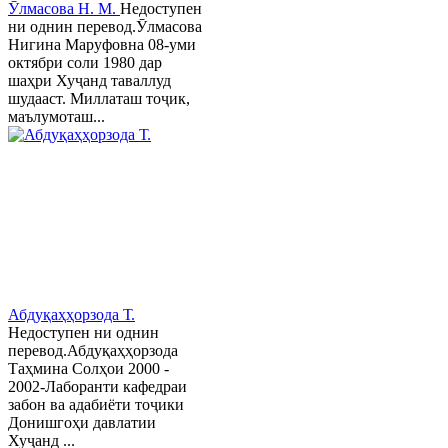
Ӯлмасова Н. М.
Недоступен
ни однин перевод.Ӯлмасова
Нигина Маруфовна 08-уми
октябри соли 1980 дар
шаҳри Хуҷанд таваллуд
шудааст. Миллаташ тоҷик,
маълумоташ...
Абдуқаҳҳорзода Т.
Недоступен ни однин
перевод.Абдуқаҳҳорзода
Таҳмина Солҳои 2000 -
2002-Лаборанти кафедраи
забон ва адабиёти тоҷики
Донишгоҳи давлатии
Хуҷанд ...