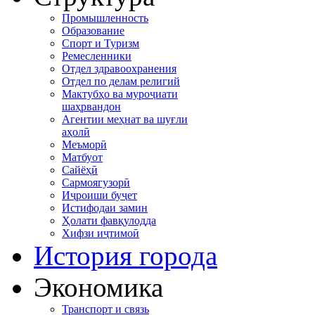
Промышленность
Образование
Спорт и Туризм
Ремесленники
Отдел здравоохранения
Отдел по делам религий
Мактубҳо ва муроҷиати
шаҳрвандон
Агентии меҳнат ва шуғли
аҳолӣ
Меъморӣ
Матбуот
Сайёҳӣ
Сармоягузорӣ
Иҷроиши буҷет
Истифодаи замин
Ҳолати фавқулодда
Хифзи иҷтимоӣ
История города
Экономика
Транспорт и связь