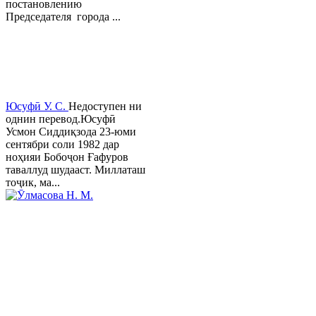
постановлению
Председателя города ...
Юсуфӣ У. C.
Недоступен ни
однин перевод.Юсуфӣ
Усмон Сиддиқзода 23-юми
сентябри соли 1982 дар
ноҳияи Бобоҷон Ғафуров
таваллуд шудааст. Миллаташ
тоҷик, ма...