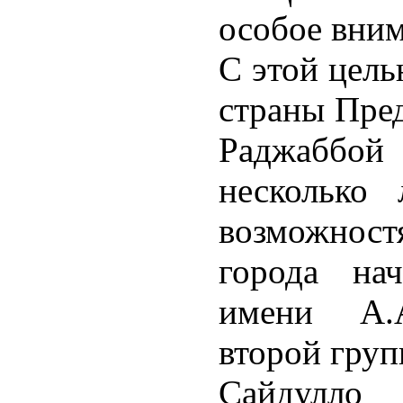
особое вним
С этой цель
страны Пред
Раджаббо
несколько
возможнос
города на
имени А.А
второй груп
Сайдулло 