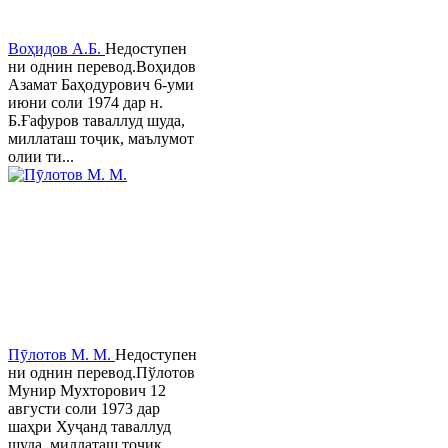
Воҳидов А.Б.
Недоступен
ни однин перевод.Воҳидов
Азамат Баҳодурович 6-уми
июни соли 1974 дар н.
Б.Ғафуров таваллуд шуда,
миллаташ тоҷик, маълумот
олии ти...
Пӯлотов М. М.
Недоступен
ни однин перевод.Пўлотов
Мунир Мухторович 12
августи соли 1973 дар
шаҳри Хуҷанд таваллуд
шуда, миллаташ тоҷик,