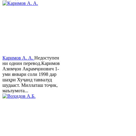
Каримов А. А.
Недоступен
ни однин перевод.Каримов
Азимҷон Акрамҷонович 1-
уми январи соли 1998 дар
шаҳри Хуҷанд таввалуд
шудааст. Миллаташ тоҷик,
маълумота...