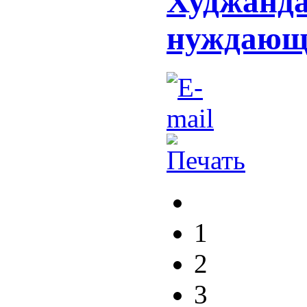
Худжанда
нуждающи
1
2
3