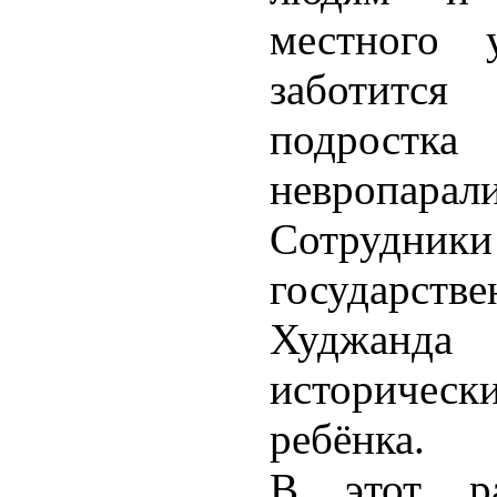
местного 
заботитс
подростка
невропарали
Сотрудники
государст
Худжанда 
историчес
ребёнка.
В этот ра