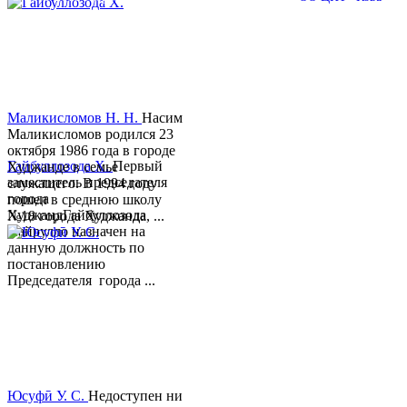
Маликисломов Н. Н.
Насим
Маликисломов родился 23
октября 1986 года в городе
Гайбуллозода Х.
Первый
Худжанде в семье
заместитель председателя
служащего. В 1994 году
города
пошел в среднюю школу
ХуджандГайбуллозода
№18 города Худжанда, ...
Хайрулло назначен на
данную должность по
постановлению
Председателя города ...
Юсуфӣ У. C.
Недоступен ни