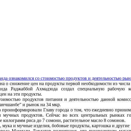
 о снижение цен на продукты первой необходимости из числа м
жанда Раджаббой Ахмадзода создал специальную рабочую 
ен на эти продукты.
тоимостью продуктов питания и деятельностью данной комисс
анчшанбе” и рынок на 34 мкр.
 проинформировали Главу города о том, что ежедневно приним
 и мучных продуктов. Сейчас во всех центральных рынках г
е килограмм риса до 7 сомони, растительное масло 8 сомонов.
, мука и мучные изделия, бобовые продукты, картошка и другие
города Махмади Давлатов подчеркнул, что руководители мага