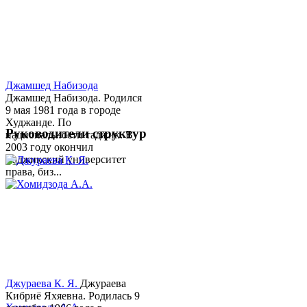
Джамшед Набизода
Джамшед Набизода. Родился
9 мая 1981 года в городе
Худжанде. По
Руководители структур
национальности таджик. В
2003 году окончил
Таджикский университет
права, биз...
Джураева К. Я.
Джураева
Кибриё Яхяевна. Родилась 9