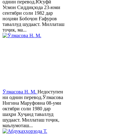
однин перевод.Юсуфӣ
Усмон Сиддиқзода 23-юми
сентябри соли 1982 дар
ноҳияи Бобоҷон Ғафуров
таваллуд шудааст. Миллаташ
тоҷик, ма...
Ӯлмасова Н. М.
Недоступен
ни однин перевод.Ӯлмасова
Нигина Маруфовна 08-уми
октябри соли 1980 дар
шаҳри Хуҷанд таваллуд
шудааст. Миллаташ тоҷик,
маълумоташ...