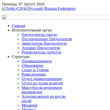
Пятница, 07 Август 2026
Главная
Исполнительный орган
Председатель города
Постоновление Председателя
Заместители Председателя
Аппарат Председателя
Руководители структур
Структура
Промышленность
Образование
Спорт и Туризм
Ремесленники
Отдел здравоохранения
Отдел по делам религий
Мактубҳо ва муроҷиати
шаҳрвандон
Агентии меҳнат ва шуғли
аҳолӣ
Меъморӣ
Матбуот