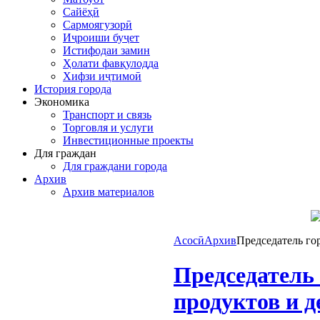
Сайёҳӣ
Сармоягузорӣ
Иҷроиши буҷет
Истифодаи замин
Ҳолати фавқулодда
Хифзи иҷтимоӣ
История города
Экономика
Транспорт и связь
Торговля и услуги
Инвестиционные проекты
Для граждан
Для граждани города
Архив
Архив материалов
Асосӣ
Архив
Председатель го
Председатель
продуктов и 