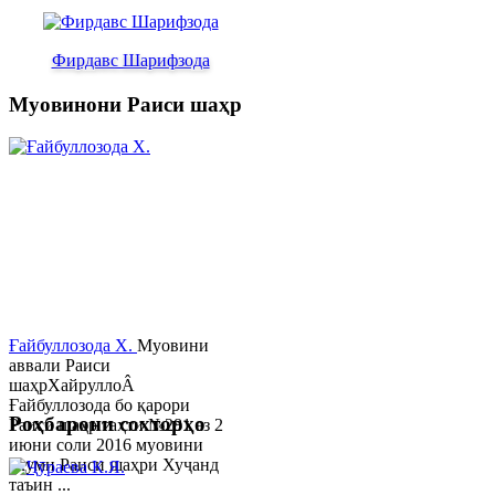
Фирдавс Шарифзода
Муовинони Раиси шаҳр
Ғайбуллозода Х.
Муовини
аввали Раиси
шаҳрХайруллоÂ
Ғайбуллозода бо қарори
Роҳбарони сохторҳо
Раиси шаҳр таҳти №281 аз 2
июни соли 2016 муовини
якуми Раиси шаҳри Хуҷанд
таъин ...