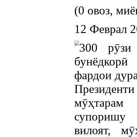
(0 овоз, миё
12 Феврал 
Президент
мӯҳтарам
супоришу
вилоят, мӯ