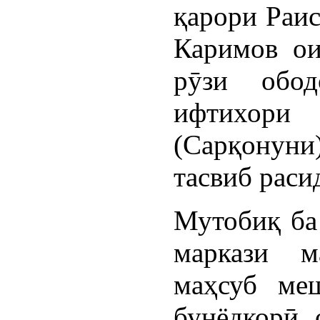
қарори Раи
Каримов ои
рӯзи обо
ифтихори
(Сарқонуни
тасвиб раси
Мутобиқ ба
маркази м
маҳсуб меш
бунёдкорӣ 