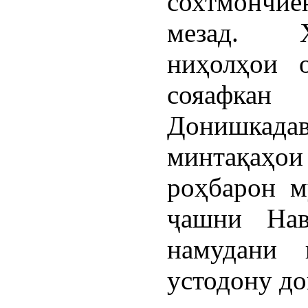
сохтмончи
мезад. Ҳ
ниҳолҳои 
сояафкан
Донишка
минтақаҳои
роҳбарон м
ҷашни Нав
намудани 
устодону до