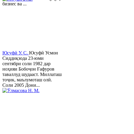
бизнес ва ...
Юсуфӣ У. C.
Юсуфӣ Усмон
Сиддиқзода 23-юми
сентябри соли 1982 дар
ноҳияи Бобоҷон Ғафуров
таваллуд шудааст. Миллаташ
тоҷик, маълумоташ олӣ.
Соли 2005 Дони...