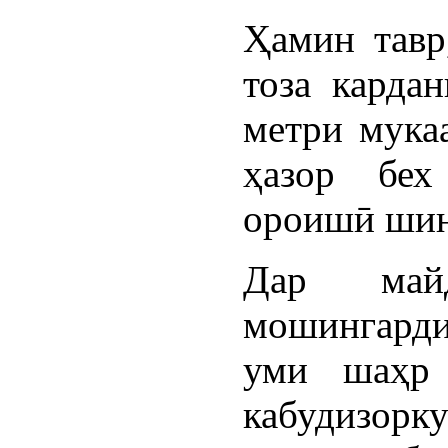
Ҳамин тавр
тоза карда
метри мукаа
ҳазор бех
ороишӣ шин
Дар май
мошингарди
уми шаҳр 
кабудизо