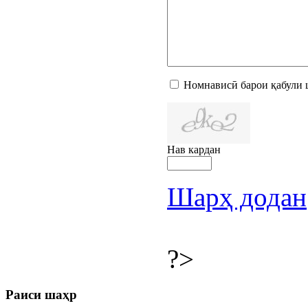
Номнависӣ барои қабули 
Нав кардан
Шарҳ додан
?>
Раиси шаҳр