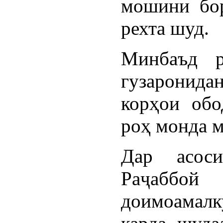
мошини бор
рехта шуд.
Минбаъд р
гузарони
корҳои обо
роҳ монда 
Дар асос
Раҷаббо
доимоамал