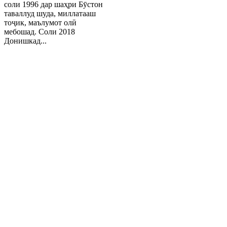
соли 1996 дар шаҳри Бӯстон
таваллуд шуда, миллатааш
тоҷик, маълумот олӣ
мебошад. Соли 2018
Донишкад...