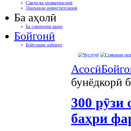
Савдо ва хизматрасонӣ
Лоиҳаҳои инвеститсионӣ
Ба аҳолӣ
Ба сокинони шаҳр
Бойгонӣ
Бойгонии ахборот
Асосӣ
Бойго
бунёдкорӣ 
300 рӯзи
баҳри фа