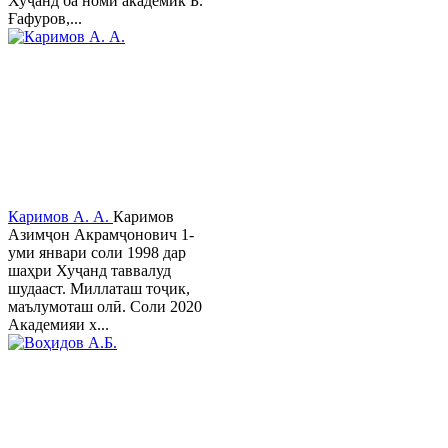
Хуҷанд ба номи академик Б.
Ғафуров,...
Каримов А. А.
Каримов
Азимҷон Акрамҷонович 1-
уми январи соли 1998 дар
шаҳри Хуҷанд таввалуд
шудааст. Миллаташ тоҷик,
маълумоташ олӣ. Соли 2020
Академияи х...