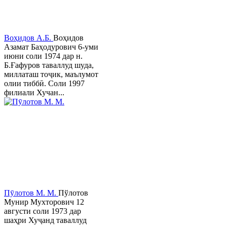
Воҳидов А.Б.
Воҳидов
Азамат Баҳодурович 6-уми
июни соли 1974 дар н.
Б.Ғафуров таваллуд шуда,
миллаташ тоҷик, маълумот
олии тиббӣ. Соли 1997
филиали Хучан...
Пӯлотов М. М.
Пўлотов
Мунир Мухторович 12
августи соли 1973 дар
шаҳри Хуҷанд таваллуд