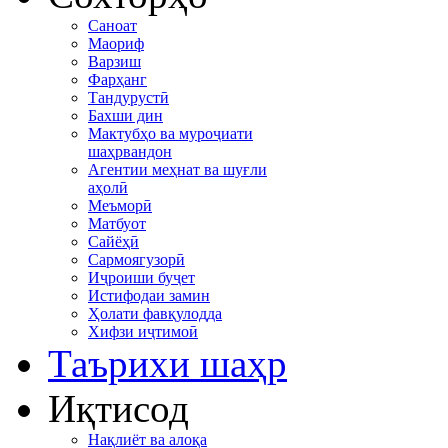
Саноат
Маориф
Варзиш
Фарҳанг
Тандурустӣ
Бахши дин
Мактубҳо ва муроҷиати
шаҳрвандон
Агентии меҳнат ва шуғли
аҳолӣ
Меъморӣ
Матбуот
Сайёҳӣ
Сармоягузорӣ
Иҷроиши буҷет
Истифодаи замин
Ҳолати фавқулодда
Хифзи иҷтимоӣ
Таърихи шаҳр
Иқтисод
Нақлиёт ва алоқа