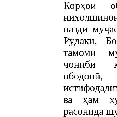
Корҳои о
ниҳолшинон
назди муҷа
Рӯдакӣ, Б
тамоми му
ҷониби к
ободон
истифодади
ва ҳам х
расонида ш