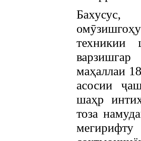
Бахусус, 
омӯзишго
техникии 
варзишгар
маҳаллаи 18
асосии ҷа
шаҳр интих
тоза намуда
мегирифту