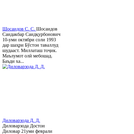
Шосаидов С. С.
Шосаидов
Саидакбар Саидқурбонович
10-уми октябри соли 1993
дар шаҳри Бўстон таваллуд
шудааст. Миллаташ тоҷик.
Маълумот олӣ мебошад.
Баъди ха...
Диловарзода Д. Д.
Диловарзода Достон
Диловар 21уми феврали