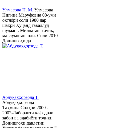
Ӯлмасова Н. М.
Ӯлмасова
Нигина Маруфовна 08-уми
октябри соли 1980 дар
шаҳри Хуҷанд таваллуд
шудааст. Миллаташ тоҷик,
маълумоташ олӣ. Соли 2010
Донишгоҳи да...
Абдуқаҳҳорзода Т.
Абдуқаҳҳорзода
Таҳмина Солҳои 2000 -
2002-Лаборанти кафедраи
забон ва адабиёти тоҷики
Донишгоҳи давлатии