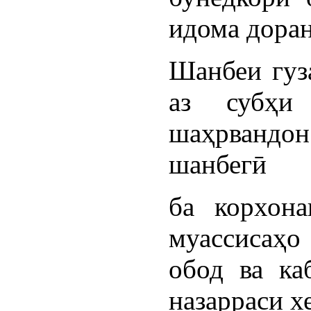
идома доран
Шанбеи гуза
аз субҳи
шаҳрвандон
шанбегӣ
ба корхона
муассисаҳо 
обод ва ка
назарраси х