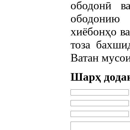
ободонӣ в
ободонию 
хиёбонҳо ва
тоза бахши
Ватан мусои
Шарҳ дода