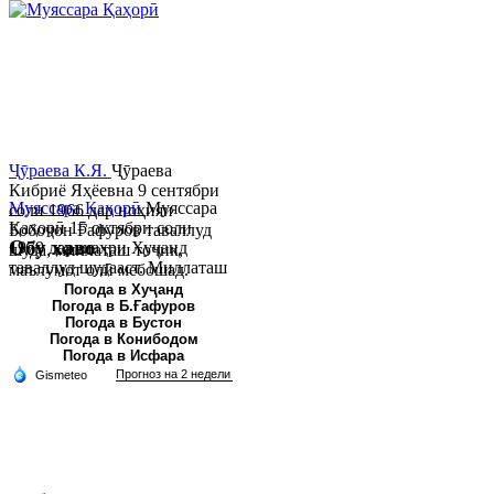
Ҷӯраева К.Я.
Ҷӯраева
Кибриё Яҳёевна 9 сентябри
Муяссара Қаҳорӣ
Муяссара
соли 1966 дар ноҳияи
Қаҳорӣ 15 октябри соли
Бобоҷон Ғафуров таваллуд
Обу хаво
1979 дар шаҳри Хуҷанд
шуда, миллаташ тоҷик,
таваллуд шудааст. Миллаташ
маълумот олӣ мебошад.
тоҷик. Маълумот олӣ. Соли
Соли 1997 Донишг...
Погода в Хуҷанд
Погода в Б.Ғафуров
2002 Донишгоҳи давлатии
Погода в Бустон
Хуҷанд ба...
Погода в Конибодом
Погода в Исфара