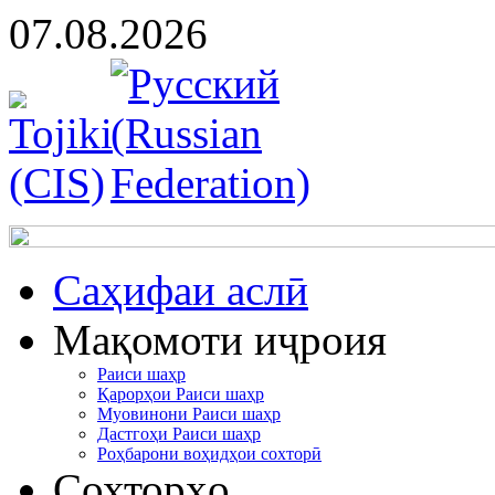
07.08.2026
Cаҳифаи аслӣ
Мақомоти иҷроия
Раиси шаҳр
Қарорҳои Раиси шаҳр
Муовинони Раиси шаҳр
Дастгоҳи Раиси шаҳр
Роҳбарони воҳидҳои сохторӣ
Сохторҳо