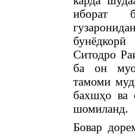
карда шуда
иборат б
гузаронид
бунёдкорӣ
Ситодро Ра
ба он муо
тамоми муд
бахшҳо ва
шомиланд.
Бовар доре