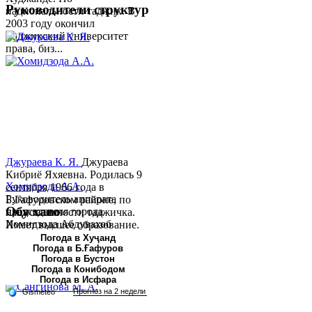
Руководители структур
национальности таджик. В
2003 году окончил
Таджикский университет
права, биз...
Джураева К. Я.
Джураева
Кибриё Яхяевна. Родилась 9
Хомидзода А.А.
сентября 1966 года в
Руководитель аппарата
Б.Гафуровском районе, по
Обу хаво
председателя города
национальности таджичка.
Хомидзода Абдувахоб
Имеет высшее образование.
Абдумаджид родился 8
В 1997 ...
Погода в Хуҷанд
Погода в Б.Ғафуров
июня 1978 года в городе
Погода в Бустон
Худжанде. По
Погода в Конибодом
национальности...
Погода в Исфара