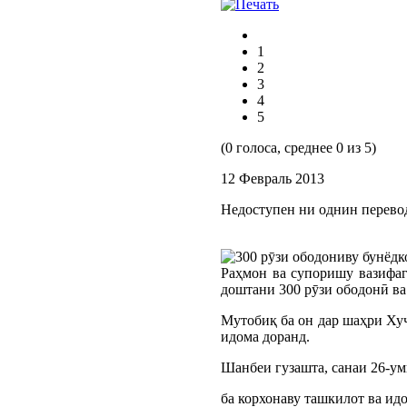
1
2
3
4
5
(0 голоса, среднее 0 из 5)
12 Февраль 2013
Недоступен ни однин перево
Раҳмон ва супоришу вазифаг
доштани 300 рӯзи ободонӣ ва
Мутобиқ ба он дар шаҳри Хуҷ
идома доранд.
Шанбеи гузашта, санаи 26-ум
ба корхонаву ташкилот ва идо