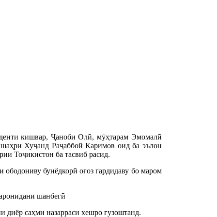
иденти кишвар, Ҷаноби Олӣ, мӯҳтарам Эмомалӣ
 шаҳри Хуҷанд Раҷаббой Каримов оид ба эълон
рии Тоҷикистон ба тасвиб расид.
и ободониву бунёдкорӣ оғоз гардидаву бо маром
узаронидани шанбегӣ
ии диёр саҳми назарраси хешро гузоштанд.