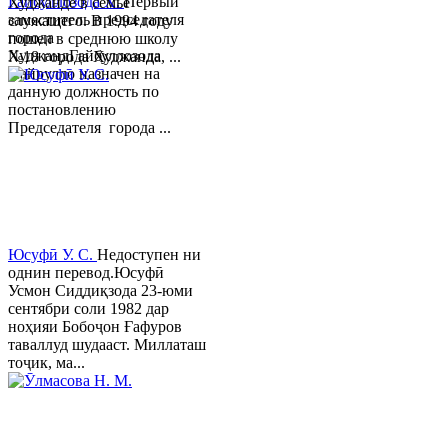
Гайбуллозода Х.
Первый
Худжанде в семье
заместитель председателя
служащего. В 1994 году
города
пошел в среднюю школу
ХуджандГайбуллозода
№18 города Худжанда, ...
Хайрулло назначен на
данную должность по
постановлению
Председателя города ...
Юсуфӣ У. C.
Недоступен ни
однин перевод.Юсуфӣ
Усмон Сиддиқзода 23-юми
сентябри соли 1982 дар
ноҳияи Бобоҷон Ғафуров
таваллуд шудааст. Миллаташ
тоҷик, ма...