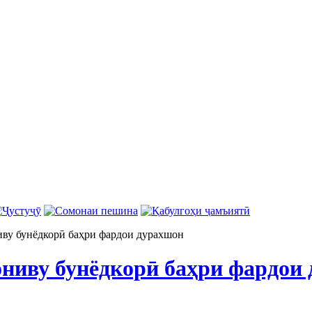
иву бунёдкорӣ баҳри фардои дурахшон
дониву бунёдкорӣ баҳри фардои