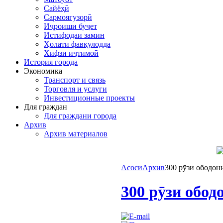
Сайёҳӣ
Сармоягузорӣ
Иҷроиши буҷет
Истифодаи замин
Ҳолати фавқулодда
Хифзи иҷтимоӣ
История города
Экономика
Транспорт и связь
Торговля и услуги
Инвестиционные проекты
Для граждан
Для граждани города
Архив
Архив материалов
Асосӣ
Архив
300 рӯзи ободон
300 рӯзи обо