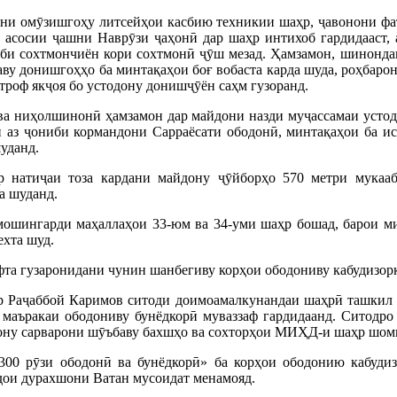
они омӯзишгоҳу литсейҳои касбию техникии шаҳр, ҷавонони фа
 асосии ҷашни Наврӯзи ҷаҳонӣ дар шаҳр интихоб гардидааст, а
иби сохтмончиён кори сохтмонӣ ҷӯш мезад. Ҳамзамон, шинонда
ву донишгоҳҳо ба минтақаҳои боғ вобаста карда шуда, роҳбарон
атроф якҷоя бо устодону донишҷӯён саҳм гузоранд.
ва ниҳолшинонӣ ҳамзамон дар майдони назди муҷассамаи устод
 аз ҷониби кормандони Сарраёсати ободонӣ, минтақаҳои ба ис
уданд.
р натиҷаи тоза кардани майдону ҷӯйборҳо 570 метри мукааб
а шуданд.
мошингарди маҳаллаҳои 33-юм ва 34-уми шаҳр бошад, барои м
ехта шуд.
фта гузаронидани чунин шанбегиву корҳои ободониву кабудизор
 Раҷаббой Каримов ситоди доимоамалкунандаи шаҳрӣ ташкил кар
 маъракаи ободониву бунёдкорӣ муваззаф гардидаанд. Ситодро
ону сарварони шӯъбаву бахшҳо ва сохторҳои МИҲД-и шаҳр шом
«300 рӯзи ободонӣ ва бунёдкорӣ» ба корҳои ободонию кабуди
рдои дурахшони Ватан мусоидат менамояд.