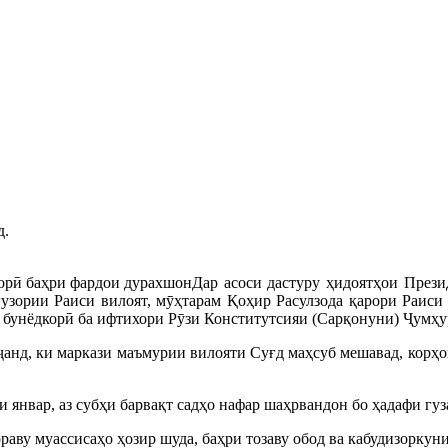
д.
Дар асоси дастуру ҳидоятҳои През
узории Раиси вилоят, мӯҳтарам Қоҳир Расулзода қарори Раиси
 бунёдкорӣ ба ифтихори Рӯзи Конститутсияи (Сарқонуни) Ҷумҳу
анд, ки маркази маъмурии вилояти Суғд маҳсуб мешавад, корҳо
и январ, аз субҳи барвақт садҳо нафар шаҳрвандон бо ҳадафи г
раву муассисаҳо ҳозир шуда, баҳри тозаву обод ва кабудизоркун