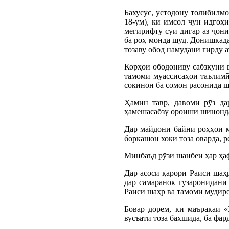
Бахусус, устодону толибилм
18-ум), ки имсол чун идгоҳи
мегирифту сӯи дигар аз ҷон
ба роҳ монда шуд. Донишкада
тозаву обод намудани гирду 
Корҳои ободониву сабзкунӣ 
тамоми муассисаҳои таълимӣ
сокинон ба сомон расонида ш
Ҳамин тавр, давоми рӯз да
ҳамешасабзу ороишӣ шинонд
Дар майдони байни роҳҳои 
боркашон хоки тоза оварда, р
Минбаъд рӯзи шанбеи ҳар ҳа
Дар асоси қарори Раиси шаҳр
дар самаранок гузаронидани
Раиси шаҳр ва тамоми мудир
Бовар дорем, ки маъракаи 
вусъати тоза бахшида, ба фа