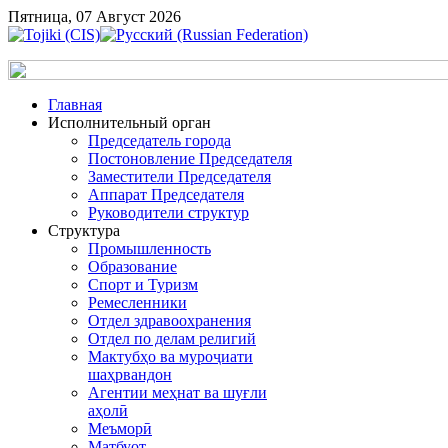
Пятница, 07 Август 2026
Главная
Исполнительный орган
Председатель города
Постоновление Председателя
Заместители Председателя
Аппарат Председателя
Руководители структур
Структура
Промышленность
Образование
Спорт и Туризм
Ремесленники
Отдел здравоохранения
Отдел по делам религий
Мактубҳо ва муроҷиати
шаҳрвандон
Агентии меҳнат ва шуғли
аҳолӣ
Меъморӣ
Матбуот