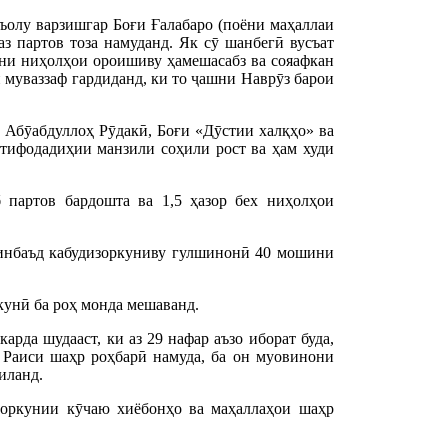
ъолу варзишгар Боғи Ғалабаро (поёни маҳаллаи
з партов тоза намуданд. Як сӯ шанбегӣ вусъат
ни ниҳолҳои ороишиву ҳамешасабз ва сояафкан
 муваззаф гардиданд, ки то ҷашни Наврӯз барои
 Абӯабдуллоҳ Рӯдакӣ, Боғи «Дӯстии халқҳо» ва
тифодадиҳии манзили соҳили рост ва ҳам худи
 партов бардошта ва 1,5 ҳазор бех ниҳолҳои
инбаъд кабудизоркуниву гулшинонӣ 40 мошини
кунӣ ба роҳ монда мешаванд.
да шудааст, ки аз 29 нафар аъзо иборат буда,
 Раиси шаҳр роҳбарӣ намуда, ба он муовинони
иланд.
зоркунии кӯчаю хиёбонҳо ва маҳаллаҳои шаҳр