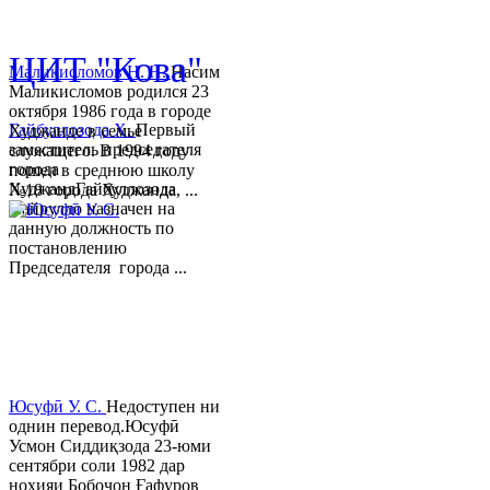
© 2013-2018 Разработчик и 
ЦИТ "Кова"
Маликисломов Н. Н.
Насим
Маликисломов родился 23
октября 1986 года в городе
Гайбуллозода Х.
Первый
Худжанде в семье
заместитель председателя
служащего. В 1994 году
города
пошел в среднюю школу
ХуджандГайбуллозода
№18 города Худжанда, ...
Хайрулло назначен на
данную должность по
постановлению
Председателя города ...
Юсуфӣ У. C.
Недоступен ни
однин перевод.Юсуфӣ
Усмон Сиддиқзода 23-юми
сентябри соли 1982 дар
ноҳияи Бобоҷон Ғафуров