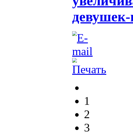
увеличив
девушек-
1
2
3