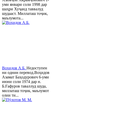
уми январи соли 1998 дар
шаҳри Хуҷанд таввалуд
шудааст. Миллаташ тоҷик,
маълумота...
Воҳидов А.Б.
Недоступен
ни однин перевод.Воҳидов
Азамат Баҳодурович 6-уми
июни соли 1974 дар н.
Б.Ғафуров таваллуд шуда,
миллаташ тоҷик, маълумот
олии ти...