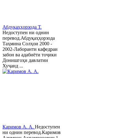
Абдуқаҳҳорзода Т.
Недоступен ни однин
перевод.Абдуқаҳҳорзода
Таҳмина Солҳои 2000 -
2002-Лаборанти кафедраи
забон ва адабиёти тоҷики
Донишгоҳи давлатии
Хуҷанд ...
Каримов А. А.
Недоступен
ни однин перевод.Каримов
Азимҷон Акрамҷонович 1-