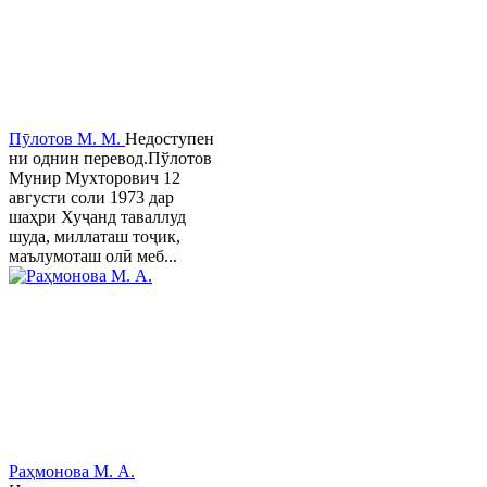
Пӯлотов М. М.
Недоступен
ни однин перевод.Пўлотов
Мунир Мухторович 12
августи соли 1973 дар
шаҳри Хуҷанд таваллуд
шуда, миллаташ тоҷик,
маълумоташ олӣ меб...
Раҳмонова М. А.