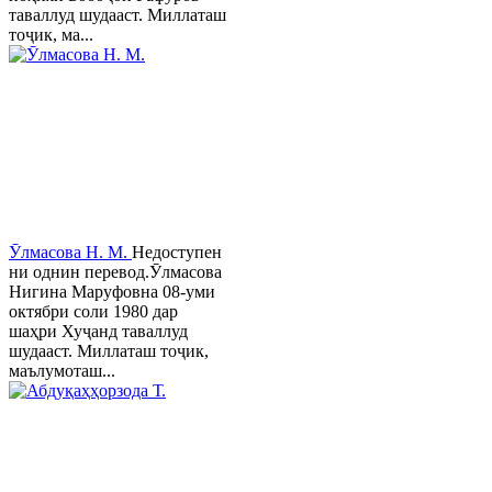
таваллуд шудааст. Миллаташ
тоҷик, ма...
Ӯлмасова Н. М.
Недоступен
ни однин перевод.Ӯлмасова
Нигина Маруфовна 08-уми
октябри соли 1980 дар
шаҳри Хуҷанд таваллуд
шудааст. Миллаташ тоҷик,
маълумоташ...