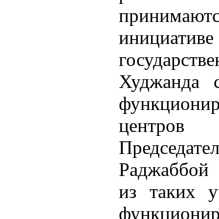
принимают
инициативе
государст
Худжанда с
функциони
центров 
Председа
Раджаббой 
из таких у
функционир