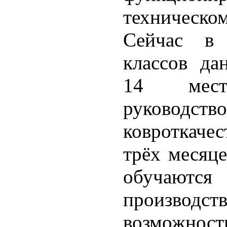
техническо
Сейчас в
классов да
14 мес
руководств
ковроткаче
трёх месяце
обучаются
производст
возможно