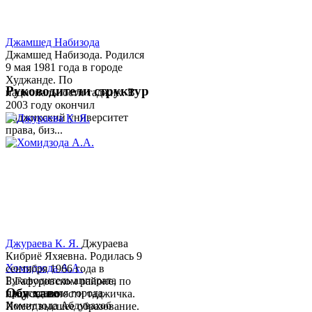
Джамшед Набизода
Джамшед Набизода. Родился
9 мая 1981 года в городе
Худжанде. По
Руководители структур
национальности таджик. В
2003 году окончил
Таджикский университет
права, биз...
Джураева К. Я.
Джураева
Кибриё Яхяевна. Родилась 9
Хомидзода А.А.
сентября 1966 года в
Руководитель аппарата
Б.Гафуровском районе, по
Обу хаво
председателя города
национальности таджичка.
Хомидзода Абдувахоб
Имеет высшее образование.