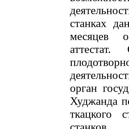
деятельнос
станках да
месяцев о
аттестат.
плодотв
деятельнос
орган госуд
Худжанда п
ткацкого 
станков.