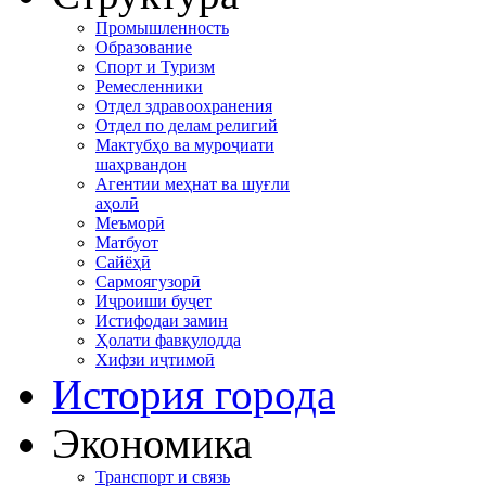
Промышленность
Образование
Спорт и Туризм
Ремесленники
Отдел здравоохранения
Отдел по делам религий
Мактубҳо ва муроҷиати
шаҳрвандон
Агентии меҳнат ва шуғли
аҳолӣ
Меъморӣ
Матбуот
Сайёҳӣ
Сармоягузорӣ
Иҷроиши буҷет
Истифодаи замин
Ҳолати фавқулодда
Хифзи иҷтимоӣ
История города
Экономика
Транспорт и связь