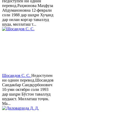
Недоступен ни однин
перевод.Раҳмонова Маҳфуза
Абдуманоновна 12-феврали
соли 1988 дар шаҳри Хуҷанд
дар оилаи коргар таваллуд
шуда, миллаташ т...
Шосаидов С. С.
Недоступен
ни однин перевод.Шосаидов
Саидакбар Саидқурбонович
10-уми октябри соли 1993
дар шаҳри Бўстон таваллуд
шудааст. Миллаташ тоҷик.
Ма...