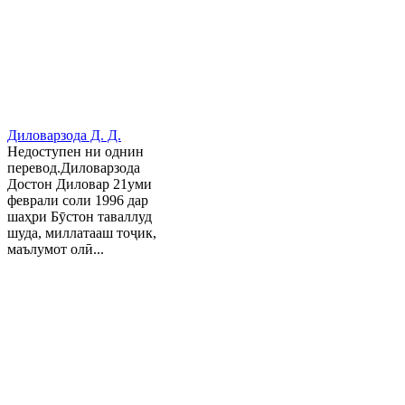
Диловарзода Д. Д.
Недоступен ни однин
перевод.Диловарзода
Достон Диловар 21уми
феврали соли 1996 дар
шаҳри Бӯстон таваллуд
шуда, миллатааш тоҷик,
маълумот олӣ...