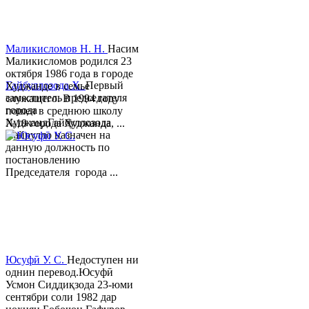
Маликисломов Н. Н.
Насим
Маликисломов родился 23
октября 1986 года в городе
Гайбуллозода Х.
Первый
Худжанде в семье
заместитель председателя
служащего. В 1994 году
города
пошел в среднюю школу
ХуджандГайбуллозода
№18 города Худжанда, ...
Хайрулло назначен на
данную должность по
постановлению
Председателя города ...
Юсуфӣ У. C.
Недоступен ни
однин перевод.Юсуфӣ
Усмон Сиддиқзода 23-юми
сентябри соли 1982 дар