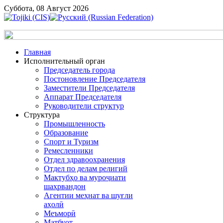
Суббота, 08 Август 2026
Главная
Исполнительный орган
Председатель города
Постоновление Председателя
Заместители Председателя
Аппарат Председателя
Руководители структур
Структура
Промышленность
Образование
Спорт и Туризм
Ремесленники
Отдел здравоохранения
Отдел по делам религий
Мактубҳо ва муроҷиати
шаҳрвандон
Агентии меҳнат ва шуғли
аҳолӣ
Меъморӣ
Матбуот