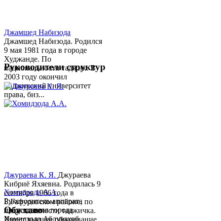
Джамшед Набизода
Джамшед Набизода. Родился
9 мая 1981 года в городе
Худжанде. По
Руководители структур
национальности таджик. В
2003 году окончил
Таджикский университет
права, биз...
Джураева К. Я.
Джураева
Кибриё Яхяевна. Родилась 9
Хомидзода А.А.
сентября 1966 года в
Руководитель аппарата
Б.Гафуровском районе, по
Обу хаво
председателя города
национальности таджичка.
Хомидзода Абдувахоб
Имеет высшее образование.