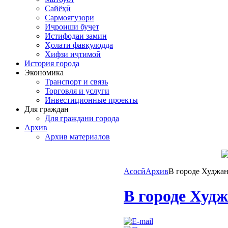
Сайёҳӣ
Сармоягузорӣ
Иҷроиши буҷет
Истифодаи замин
Ҳолати фавқулодда
Хифзи иҷтимоӣ
История города
Экономика
Транспорт и связь
Торговля и услуги
Инвестиционные проекты
Для граждан
Для граждани города
Архив
Архив материалов
Асосӣ
Архив
В городе Худжан
В городе Худж