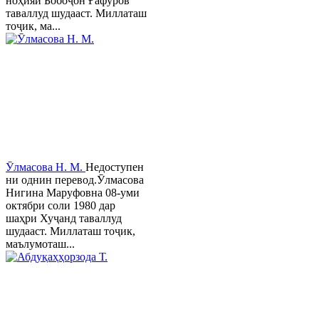
ноҳияи Бобоҷон Ғафуров
таваллуд шудааст. Миллаташ
тоҷик, ма...
Ӯлмасова Н. М.
Недоступен
ни однин перевод.Ӯлмасова
Нигина Маруфовна 08-уми
октябри соли 1980 дар
шаҳри Хуҷанд таваллуд
шудааст. Миллаташ тоҷик,
маълумоташ...