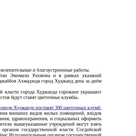
зеленительные и благоустроенные работы.
стан Эмомали Рахмона и в рамках указаний
джаббоя Ахмадзода город Худжанд день за днём
ой власти города Худжанда горожане украшают
стов будут ставят цветочные клумбы.
ения внешних видов жилых помещений, входов
ания, здравоохранения, и социальных оформить
дители вышеуказанные учреждений могут взять
органов государственной власти Согдийской
ейчас Исполнительным органом государственной