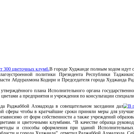
В городе Худжанде полным ходом идут о
благоустроенной политики Президента Республики Таджики
ласти Абдурахмона Кодири и Председателя города Худжанда Ра
 утверждённого плана Исполнительного органа государственн
 цветами а предприятия и учреждения по консультации специали
нда Раджаббой Ахмадзода в совещательном заседании дал
ной сферы чтобы в кратчайшие сроки приняли меры для улучш
езависимо от форм собственности а также учреждений образов
цветами и цветочными клумбами.
“В качестве образца руково
методы и способы оформления при зданий Исполнительных 
области и города Худжанда”, отметил Раджаббой Ахмадзода. С