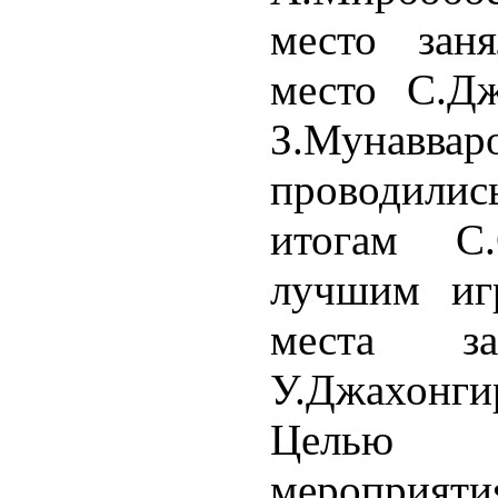
место зан
место С.Дж
З.Мунаввар
проводили
итогам С
лучшим иг
места з
У.Джахонги
Целью п
мероприяти