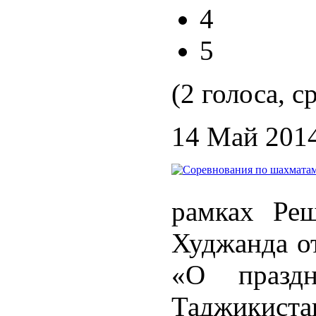
4
5
(2 голоса, с
14 Май 201
рамках Реш
Худжанда от
«О празд
Таджикистан