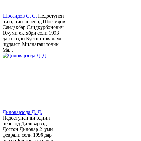
Шосаидов С. С.
Недоступен
ни однин перевод.Шосаидов
Саидакбар Саидқурбонович
10-уми октябри соли 1993
дар шаҳри Бўстон таваллуд
шудааст. Миллаташ тоҷик.
Ма...
Диловарзода Д. Д.
Недоступен ни однин
перевод.Диловарзода
Достон Диловар 21уми
феврали соли 1996 дар
шаҳри Бӯстон таваллуд