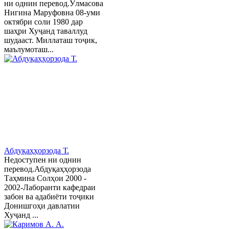
ни однин перевод.Ӯлмасова
Нигина Маруфовна 08-уми
октябри соли 1980 дар
шаҳри Хуҷанд таваллуд
шудааст. Миллаташ тоҷик,
маълумоташ...
Абдуқаҳҳорзода Т.
Недоступен ни однин
перевод.Абдуқаҳҳорзода
Таҳмина Солҳои 2000 -
2002-Лаборанти кафедраи
забон ва адабиёти тоҷики
Донишгоҳи давлатии
Хуҷанд ...