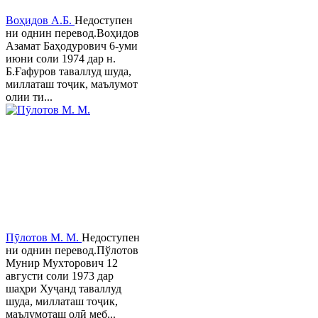
Воҳидов А.Б.
Недоступен
ни однин перевод.Воҳидов
Азамат Баҳодурович 6-уми
июни соли 1974 дар н.
Б.Ғафуров таваллуд шуда,
миллаташ тоҷик, маълумот
олии ти...
Пӯлотов М. М.
Недоступен
ни однин перевод.Пўлотов
Мунир Мухторович 12
августи соли 1973 дар
шаҳри Хуҷанд таваллуд
шуда, миллаташ тоҷик,
маълумоташ олӣ меб...