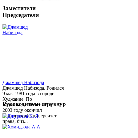
Заместители
Председателя
Джамшед Набизода
Джамшед Набизода. Родился
9 мая 1981 года в городе
Худжанде. По
Руководители структур
национальности таджик. В
2003 году окончил
Таджикский университет
права, биз...