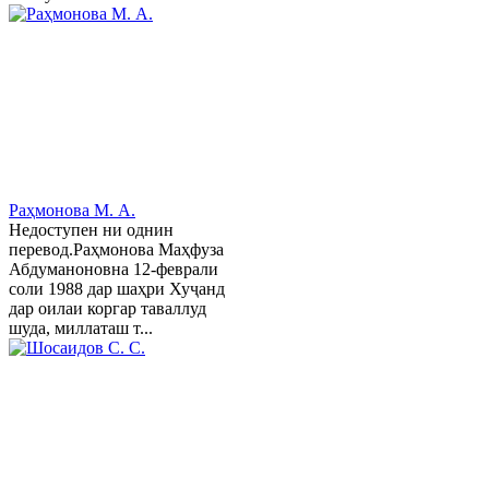
Раҳмонова М. А.
Недоступен ни однин
перевод.Раҳмонова Маҳфуза
Абдуманоновна 12-феврали
соли 1988 дар шаҳри Хуҷанд
дар оилаи коргар таваллуд
шуда, миллаташ т...