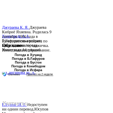
Джураева К. Я.
Джураева
Кибриё Яхяевна. Родилась 9
Хомидзода А.А.
сентября 1966 года в
Руководитель аппарата
Б.Гафуровском районе, по
Обу хаво
председателя города
национальности таджичка.
Хомидзода Абдувахоб
Имеет высшее образование.
Абдумаджид родился 8
В 1997 ...
Погода в Хуҷанд
Погода в Б.Ғафуров
июня 1978 года в городе
Погода в Бустон
Худжанде. По
Погода в Конибодом
национальности...
Погода в Исфара
Контакты:
Юсупов М. З.
Недоступен
ни однин перевод.Юсупов
Республика Таджикистан,