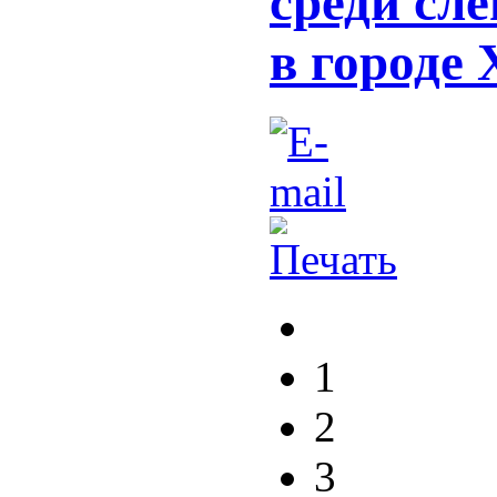
среди сл
в городе 
1
2
3