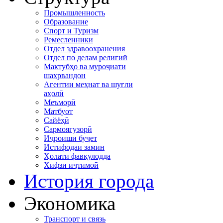
Промышленность
Образование
Спорт и Туризм
Ремесленники
Отдел здравоохранения
Отдел по делам религий
Мактубҳо ва муроҷиати
шаҳрвандон
Агентии меҳнат ва шуғли
аҳолӣ
Меъморӣ
Матбуот
Сайёҳӣ
Сармоягузорӣ
Иҷроиши буҷет
Истифодаи замин
Ҳолати фавқулодда
Хифзи иҷтимоӣ
История города
Экономика
Транспорт и связь