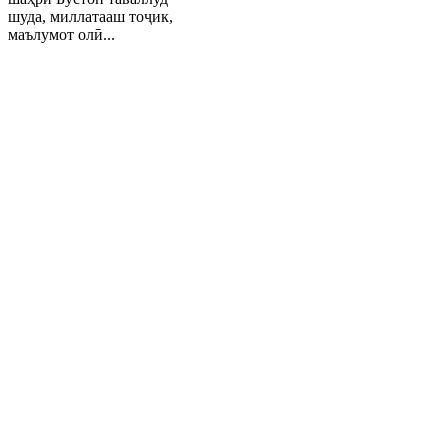
шуда, миллатааш тоҷик,
маълумот олӣ...