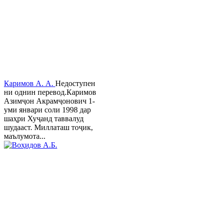
Каримов А. А.
Недоступен
ни однин перевод.Каримов
Азимҷон Акрамҷонович 1-
уми январи соли 1998 дар
шаҳри Хуҷанд таввалуд
шудааст. Миллаташ тоҷик,
маълумота...