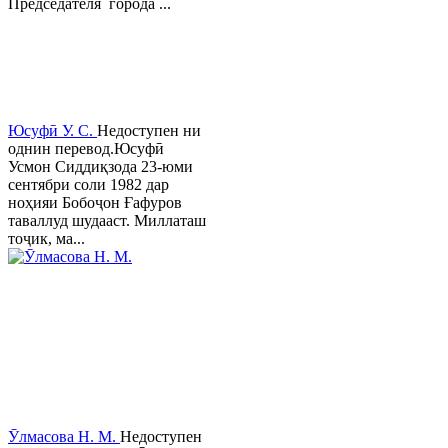
Председателя города ...
Юсуфӣ У. C.
Недоступен ни
однин перевод.Юсуфӣ
Усмон Сиддиқзода 23-юми
сентябри соли 1982 дар
ноҳияи Бобоҷон Ғафуров
таваллуд шудааст. Миллаташ
тоҷик, ма...
Ӯлмасова Н. М.
Недоступен