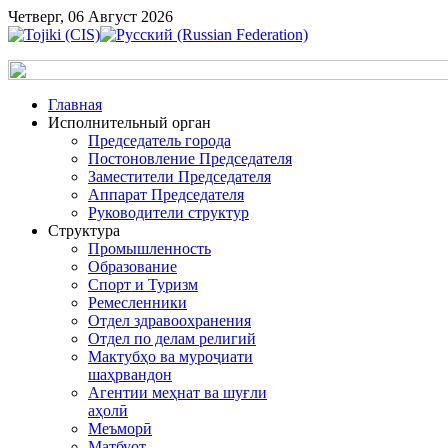
Четверг, 06 Август 2026
Главная
Исполнительный орган
Председатель города
Постоновление Председателя
Заместители Председателя
Аппарат Председателя
Руководители структур
Структура
Промышленность
Образование
Спорт и Туризм
Ремесленники
Отдел здравоохранения
Отдел по делам религий
Мактубҳо ва муроҷиати
шаҳрвандон
Агентии меҳнат ва шуғли
аҳолӣ
Меъморӣ
Матбуот