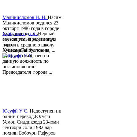
Маликисломов Н. Н.
Насим
Маликисломов родился 23
октября 1986 года в городе
Гайбуллозода Х.
Первый
Худжанде в семье
заместитель председателя
служащего. В 1994 году
города
пошел в среднюю школу
ХуджандГайбуллозода
№18 города Худжанда, ...
Хайрулло назначен на
данную должность по
постановлению
Председателя города ...
Юсуфӣ У. C.
Недоступен ни
однин перевод.Юсуфӣ
Усмон Сиддиқзода 23-юми
сентябри соли 1982 дар
ноҳияи Бобоҷон Ғафуров