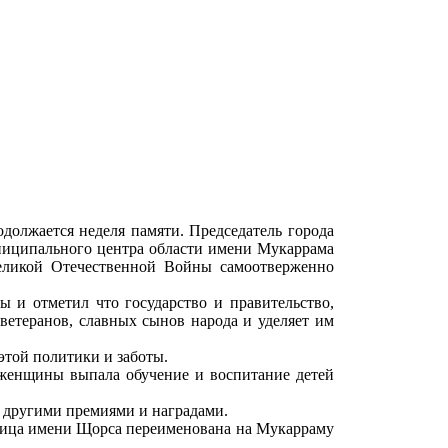
должается неделя памяти. Председатель города
ниципального центра области имени Мукаррама
Великой Отечественной Войны самоотверженно
и отметил что государство и правительство,
етеранов, славных сынов народа и уделяет им
той политики и заботы.
женщины выпала обучение и воспитание детей
и другими премиями и наградами.
улица имени Щорса переименована на Мукарраму