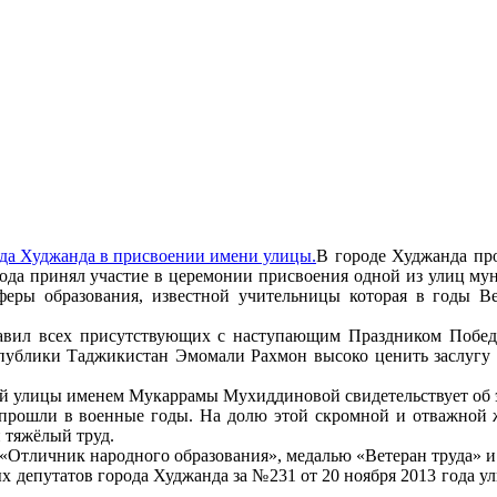
В городе Худжанда про
да принял участие в церемонии присвоения одной из улиц му
феры образования, известной учительницы которая в годы 
авил всех присутствующих с наступающим Праздником Победы 
ублики Таджикистан Эмомали Рахмон высоко ценить заслугу в
 улицы именем Мукаррамы Мухиддиновой свидетельствует об э
рошли в военные годы. На долю этой скромной и отважной 
 тяжёлый труд.
 «Отличник народного образования», медалью «Ветеран труда» 
х депутатов города Худжанда за №231 от 20 ноября 2013 года 