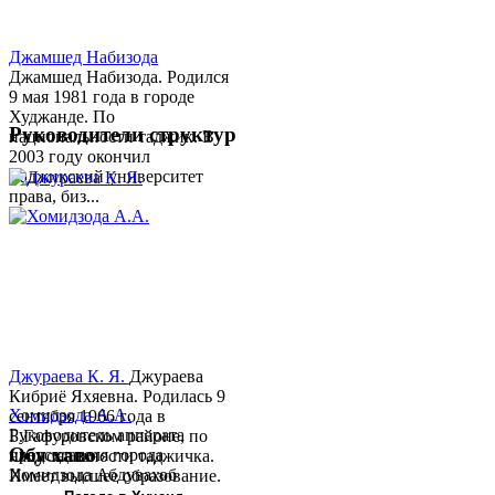
Джамшед Набизода
Джамшед Набизода. Родился
9 мая 1981 года в городе
Худжанде. По
Руководители структур
национальности таджик. В
2003 году окончил
Таджикский университет
права, биз...
Джураева К. Я.
Джураева
Кибриё Яхяевна. Родилась 9
Хомидзода А.А.
сентября 1966 года в
Руководитель аппарата
Б.Гафуровском районе, по
Обу хаво
председателя города
национальности таджичка.
Хомидзода Абдувахоб
Имеет высшее образование.
Абдумаджид родился 8