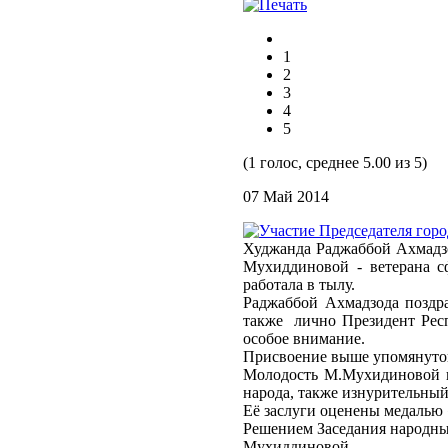
1
2
3
4
5
(1 голос, среднее 5.00 из 5)
07 Май 2014
Худжанда Раджаббой Ахмадзо
Мухиддиновой - ветерана с
работала в тылу.
Раджаббой Ахмадзода поздр
также лично Президент Респ
особое внимание.
Присвоение выше упомянутой
Молодость М.Мухидиновой п
народа, также изнурительный
Её заслуги оценены медалью
Решением Заседания народны
Мухиддиновой.