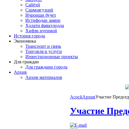
Сайёҳӣ
Сармоягузорӣ
Иҷроиши буҷет
Истифодаи замин
Ҳолати фавқулодда
Хифзи иҷтимоӣ
История города
Экономика
Транспорт и связь
Торговля и услуги
Инвестиционные проекты
Для граждан
Для граждани города
Архив
Архив материалов
Асосӣ
Архив
Участие Председ
Участие Пред