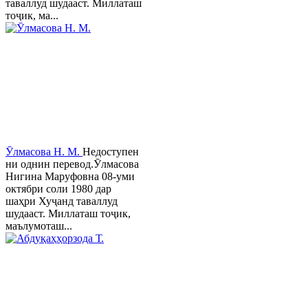
таваллуд шудааст. Миллаташ
тоҷик, ма...
Ӯлмасова Н. М.
Недоступен
ни однин перевод.Ӯлмасова
Нигина Маруфовна 08-уми
октябри соли 1980 дар
шаҳри Хуҷанд таваллуд
шудааст. Миллаташ тоҷик,
маълумоташ...