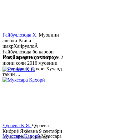
Ғайбуллозода Х.
Муовини
аввали Раиси
шаҳрХайруллоÂ
Ғайбуллозода бо қарори
Роҳбарони сохторҳо
Раиси шаҳр таҳти №281 аз 2
июни соли 2016 муовини
якуми Раиси шаҳри Хуҷанд
таъин ...
Ҷӯраева К.Я.
Ҷӯраева
Кибриё Яҳёевна 9 сентябри
Муяссара Қаҳорӣ
Муяссара
соли 1966 дар ноҳияи