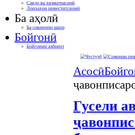
Савдо ва хизматрасонӣ
Лоиҳаҳои инвеститсионӣ
Ба аҳолӣ
Ба сокинони шаҳр
Бойгонӣ
Бойгонии ахборот
Асосӣ
Бойго
ҷавонписаро
Гусели а
ҷавонпис