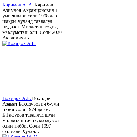
Каримов А. А.
Каримов
Азимҷон Акрамҷонович 1-
уми январи соли 1998 дар
шаҳри Хуҷанд таввалуд
шудааст. Миллаташ тоҷик,
маълумоташ олӣ. Соли 2020
Академияи х...
Воҳидов А.Б.
Воҳидов
Азамат Баҳодурович 6-уми
июни соли 1974 дар н.
Б.Ғафуров таваллуд шуда,
миллаташ тоҷик, маълумот
олии тиббӣ. Соли 1997
филиали Хучан...