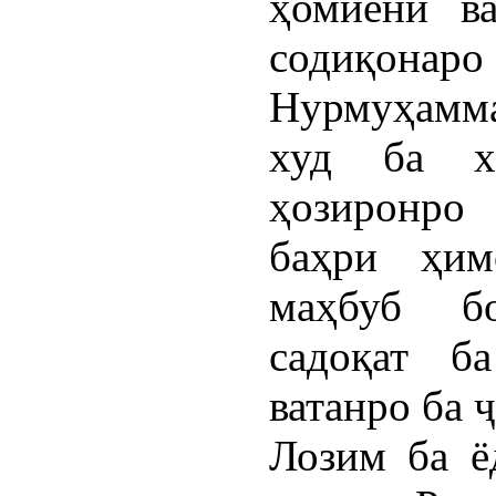
ҳомиёни ва
содиқонаро
Нурмуҳамма
худ ба хи
ҳозиронро
баҳри ҳим
маҳбуб б
садоқат б
ватанро ба 
Лозим ба ё