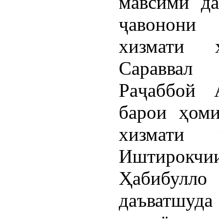
мавсими да
ҷавонони
хизмати 
Сараввал
Раҷаббой 
барои ҳоми
хизмати 
Иштирокчии
Ҳабибулло
даъватшуда