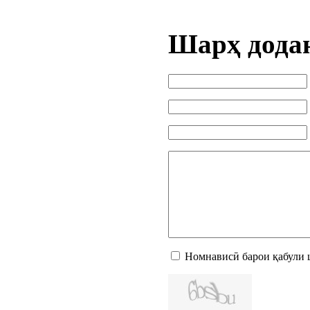
Шарҳ дода
Номнависӣ барои қабули 