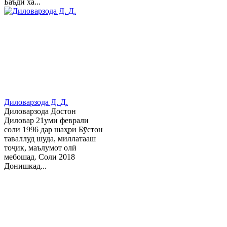
Баъди ха...
Диловарзода Д. Д.
Диловарзода Достон
Диловар 21уми феврали
соли 1996 дар шаҳри Бӯстон
таваллуд шуда, миллатааш
тоҷик, маълумот олӣ
мебошад. Соли 2018
Донишкад...