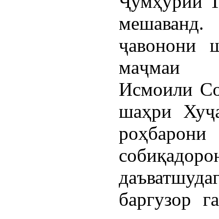
Ҷумҳурии Т
мешаванд
ҷавонони 
маҷмаи ф
Исмоили Со
шаҳри Хуҷа
роҳбарон
собиқадорон
даъватшуда
баргузор г