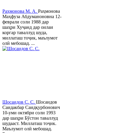
Раҳмонова М. А.
Раҳмонова
Маҳфуза Абдуманоновна 12-
феврали соли 1988 дар
шаҳри Хуҷанд дар оилаи
коргар таваллуд шуда,
миллаташ тоҷик, маълумот
олӣ мебошад. ...
Шосаидов С. С.
Шосаидов
Саидакбар Саидқурбонович
10-уми октябри соли 1993
дар шаҳри Бўстон таваллуд
шудааст. Миллаташ тоҷик.
Маълумот олӣ мебошад.