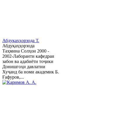
Абдуқаҳҳорзода Т.
Абдуқаҳҳорзода
Таҳмина Солҳои 2000 -
2002-Лаборанти кафедраи
забон ва адабиёти тоҷики
Донишгоҳи давлатии
Хуҷанд ба номи академик Б.
Ғафуров,...