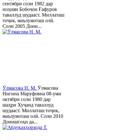
сентябри соли 1982 дар
ноҳияи Бобоҷон Ғафуров
таваллуд шудааст. Миллаташ
тоҷик, маълумоташ олӣ.
Соли 2005 Дони...
Ӯлмасова Н. М.
Ӯлмасова
Нигина Маруфовна 08-уми
октябри соли 1980 дар
шаҳри Хуҷанд таваллуд
шудааст. Миллаташ тоҷик,
маълумоташ олӣ. Соли 2010
Донишгоҳи да...