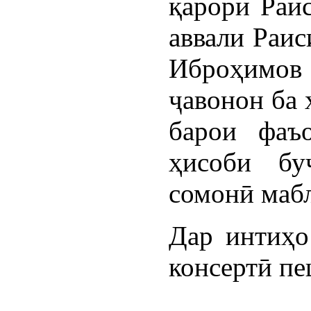
қарори Раи
аввали Раи
Иброҳимов 
ҷавонон ба 
барои фаъ
ҳисоби бу
сомонӣ мабл
Дар интиҳо
консертӣ пе