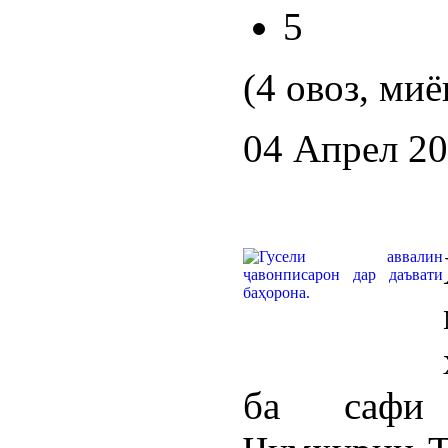
5
(4 овоз, миё
04 Апрел 2
ба сафи 