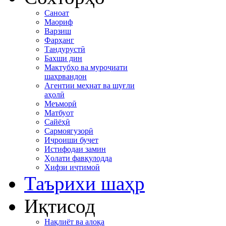
Саноат
Маориф
Варзиш
Фарҳанг
Тандурустӣ
Бахши дин
Мактубҳо ва муроҷиати
шаҳрвандон
Агентии меҳнат ва шуғли
аҳолӣ
Меъморӣ
Матбуот
Сайёҳӣ
Сармоягузорӣ
Иҷроиши буҷет
Истифодаи замин
Ҳолати фавқулодда
Хифзи иҷтимоӣ
Таърихи шаҳр
Иқтисод
Нақлиёт ва алоқа