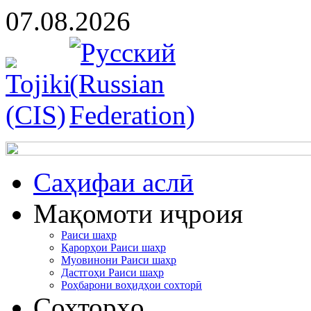
07.08.2026
Cаҳифаи аслӣ
Мақомоти иҷроия
Раиси шаҳр
Қарорҳои Раиси шаҳр
Муовинони Раиси шаҳр
Дастгоҳи Раиси шаҳр
Роҳбарони воҳидҳои сохторӣ
Сохторҳо