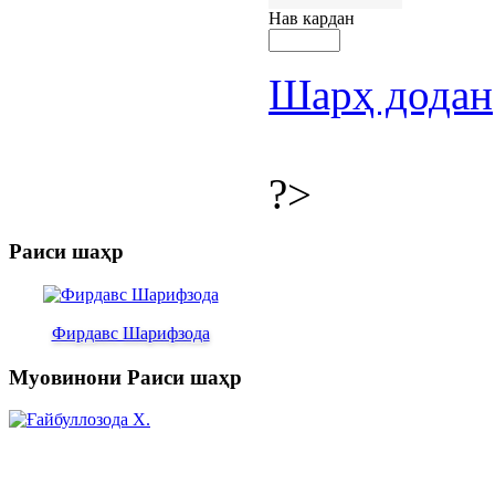
Нав кардан
Шарҳ додан
?>
Раиси шаҳр
Фирдавс Шарифзода
Муовинони Раиси шаҳр