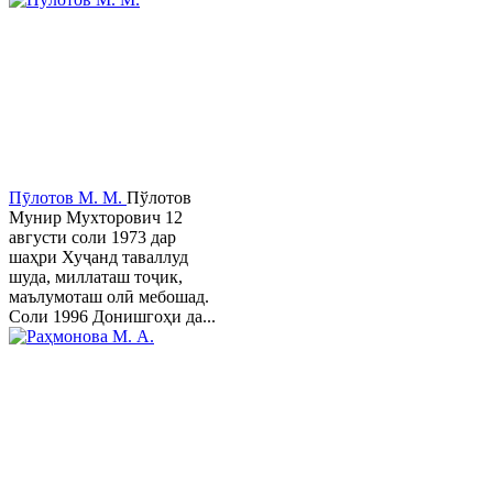
Пӯлотов М. М.
Пўлотов
Мунир Мухторович 12
августи соли 1973 дар
шаҳри Хуҷанд таваллуд
шуда, миллаташ тоҷик,
маълумоташ олӣ мебошад.
Соли 1996 Донишгоҳи да...