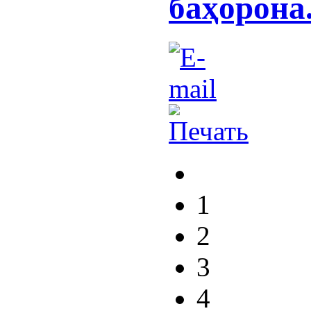
баҳорона
1
2
3
4