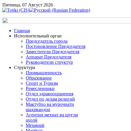
Пятница, 07 Август 2026
Главная
Исполнительный орган
Председатель города
Постоновление Председателя
Заместители Председателя
Аппарат Председателя
Руководители структур
Структура
Промышленность
Образование
Спорт и Туризм
Ремесленники
Отдел здравоохранения
Отдел по делам религий
Мактубҳо ва муроҷиати
шаҳрвандон
Агентии меҳнат ва шуғли
аҳолӣ
Меъморӣ
Матбуот