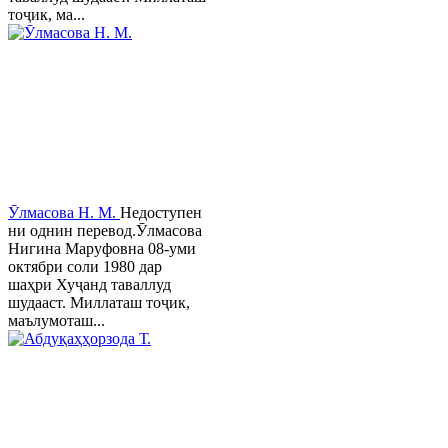
тоҷик, ма...
Ӯлмасова Н. М.
Недоступен
ни однин перевод.Ӯлмасова
Нигина Маруфовна 08-уми
октябри соли 1980 дар
шаҳри Хуҷанд таваллуд
шудааст. Миллаташ тоҷик,
маълумоташ...