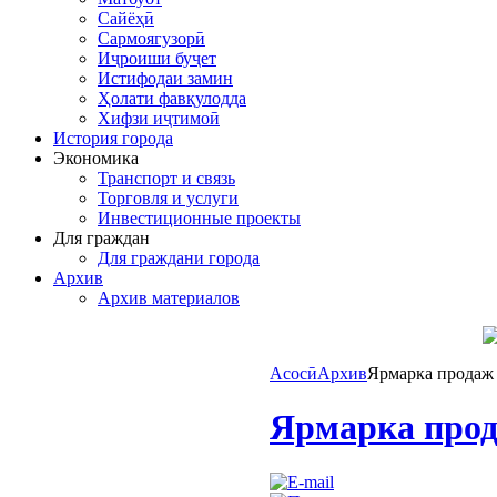
Сайёҳӣ
Сармоягузорӣ
Иҷроиши буҷет
Истифодаи замин
Ҳолати фавқулодда
Хифзи иҷтимоӣ
История города
Экономика
Транспорт и связь
Торговля и услуги
Инвестиционные проекты
Для граждан
Для граждани города
Архив
Архив материалов
Асосӣ
Архив
Ярмарка продаж 
Ярмарка прод