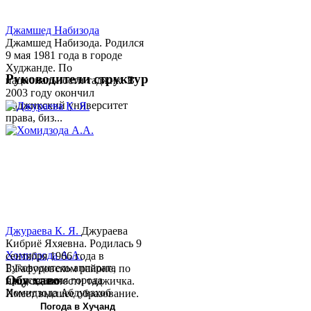
Джамшед Набизода
Джамшед Набизода. Родился
9 мая 1981 года в городе
Худжанде. По
Руководители структур
национальности таджик. В
2003 году окончил
Таджикский университет
права, биз...
Джураева К. Я.
Джураева
Кибриё Яхяевна. Родилась 9
Хомидзода А.А.
сентября 1966 года в
Руководитель аппарата
Б.Гафуровском районе, по
Обу хаво
председателя города
национальности таджичка.
Хомидзода Абдувахоб
Имеет высшее образование.
Абдумаджид родился 8
В 1997 ...
Погода в Хуҷанд