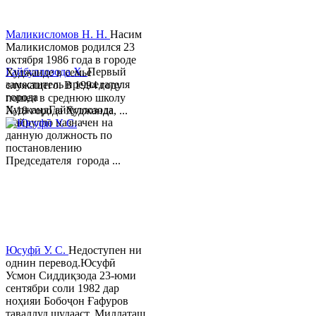
Маликисломов Н. Н.
Насим
Маликисломов родился 23
октября 1986 года в городе
Гайбуллозода Х.
Первый
Худжанде в семье
заместитель председателя
служащего. В 1994 году
города
пошел в среднюю школу
ХуджандГайбуллозода
№18 города Худжанда, ...
Хайрулло назначен на
данную должность по
постановлению
Председателя города ...
Юсуфӣ У. C.
Недоступен ни
однин перевод.Юсуфӣ
Усмон Сиддиқзода 23-юми
сентябри соли 1982 дар
ноҳияи Бобоҷон Ғафуров
таваллуд шудааст. Миллаташ