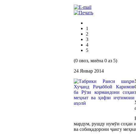
1
2
3
4
5
(0 овоз, миёна 0 аз 5)
24 Январ 2014
мардум, рушду нумӯи соҳаи и
ва собиқадорони ҷангу меҳна