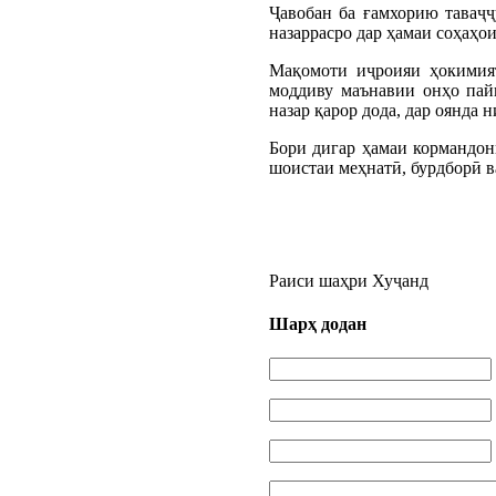
Ҷавобан ба ғамхорию таваҷ
назаррасро дар ҳамаи соҳаҳо
Мақомоти иҷроияи ҳокимия
моддиву маънавии онҳо пай
назар қарор дода, дар оянда
Бори дигар ҳамаи кормандон
шоистаи меҳнатӣ, бурдборӣ в
Раиси шаҳр
Шарҳ додан