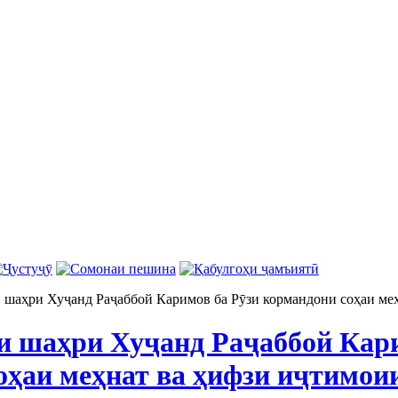
 шаҳри Хуҷанд Раҷаббой Каримов ба Рӯзи кормандони соҳаи ме
и шаҳри Хуҷанд Раҷаббой Кари
оҳаи меҳнат ва ҳифзи иҷтимои