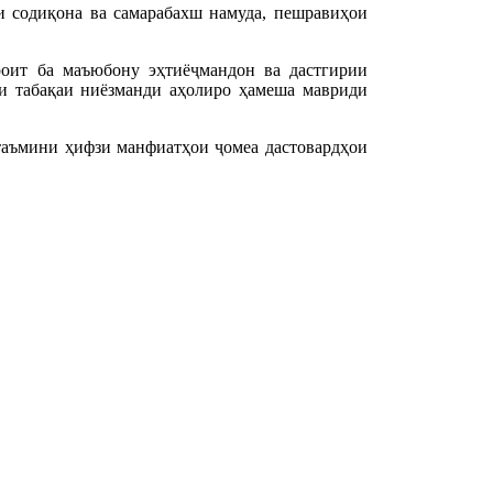
 содиқона ва самарабахш намуда, пешравиҳои
оит ба маъюбону эҳтиёҷмандон ва дастгирии
и табақаи ниёзманди аҳолиро ҳамеша мавриди
таъмини ҳифзи манфиатҳои ҷомеа дастовардҳои