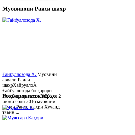
Муовинони Раиси шаҳр
Ғайбуллозода Х.
Муовини
аввали Раиси
шаҳрХайруллоÂ
Ғайбуллозода бо қарори
Роҳбарони сохторҳо
Раиси шаҳр таҳти №281 аз 2
июни соли 2016 муовини
якуми Раиси шаҳри Хуҷанд
таъин ...