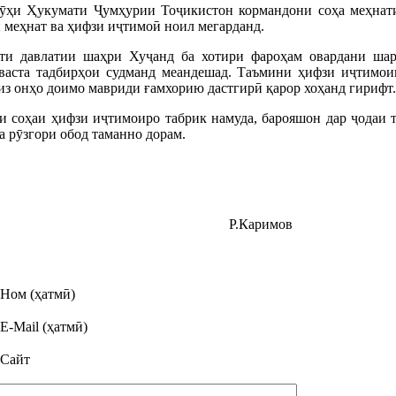
ҷӯҳи Ҳукумати Ҷумҳурии Тоҷикистон кормандони соҳа меҳнати
и меҳнат ва ҳифзи иҷтимоӣ ноил мегарданд.
ти давлатии шаҳри Хуҷанд ба хотири фароҳам овардани шар
васта тадбирҳои судманд меандешад. Таъмини ҳифзи иҷтимои
 низ онҳо доимо мавриди ғамхорию дастгирӣ қарор хоҳанд гирифт.
и соҳаи ҳифзи иҷтимоиро табрик намуда, барояшон дар ҷодаи 
а рӯзгори обод таманно дорам.
и Хуҷанд Р.Каримов
Ном (ҳатмӣ)
E-Mail (ҳатмӣ)
Сайт