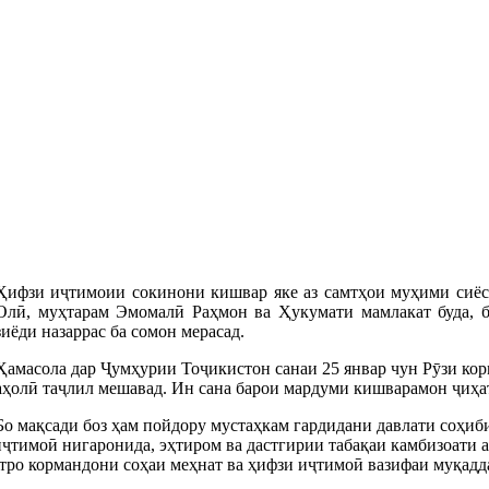
Ҳифзи иҷтимоии сокинони кишвар яке аз самтҳои муҳими сиёс
Олӣ, муҳтарам Эмомалӣ Раҳмон ва Ҳукумати мамлакат буда, б
зиёди назаррас ба сомон мерасад.
Ҳамасола дар Ҷумҳурии Тоҷикистон санаи 25 январ чун Рӯзи ко
аҳолӣ таҷлил мешавад. Ин сана барои мардуми кишварамон ҷиҳат
Бо мақсади боз ҳам пойдору мустаҳкам гардидани давлати соҳиб
ҷтимоӣ нигаронида, эҳтиром ва дастгирии табақаи камбизоати а
тро кормандони соҳаи меҳнат ва ҳифзи иҷтимоӣ вазифаи муқадд