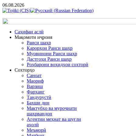
06.08.2026
Cаҳифаи аслӣ
Мақомоти иҷроия
Раиси шаҳр
Қарорҳои Раиси шаҳр
Муовинони Раиси шаҳр
Дастгоҳи Раиси шаҳр
Роҳбарони воҳидҳои сохторӣ
Сохторҳо
Саноат
Маориф
Варзиш
Фарҳанг
Тандурустӣ
Бахши дин
Мактубҳо ва муроҷиати
шаҳрвандон
Агентии меҳнат ва шуғли
аҳолӣ
Меъморӣ
Матбуот