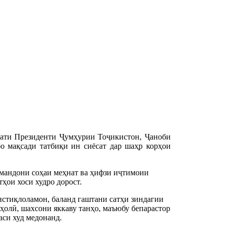
ати Президенти Ҷумҳурии Тоҷикистон, Ҷаноби
о мақсади татбиқи ин сиёсат дар шаҳр корҳои
рмандони соҳаи меҳнат ва ҳифзи иҷтимоии
ҳои хоси худро дорост.
истиқлоламон, баланд гаштани сатҳи зиндагии
ҳолӣ, шахсони яккаву танҳо, маъюбу бепарастор
аси худ медонанд.