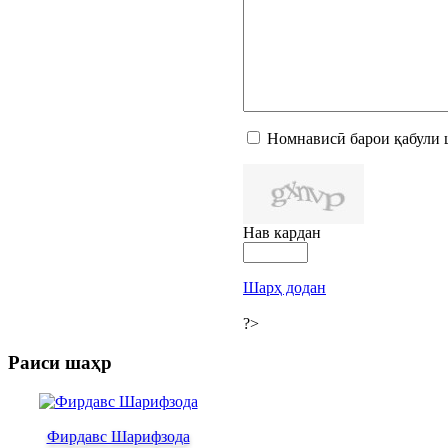
Номнависӣ барои қабули 
Нав кардан
Шарҳ додан
?>
Раиси шаҳр
Фирдавс Шарифзода