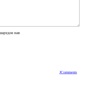
шарҳҳои нав
JComments