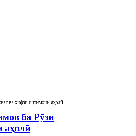
ҳнат ва ҳифзи иҷтимоии аҳолӣ
мов ба Рӯзи
и аҳолӣ