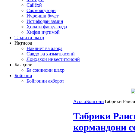
Сайёҳӣ
Сармоягузорӣ
Иҷроиши буҷет
Истифодаи замин
Ҳолати фавқулодда
Хифзи иҷтимоӣ
Таърихи шаҳр
Иқтисод
Нақлиёт ва алоқа
Савдо ва хизматрасонӣ
Лоиҳаҳои инвеститсионӣ
Ба аҳолӣ
Ба сокинони шаҳр
Бойгонӣ
Бойгонии ахборот
Асосӣ
Бойгонӣ
Табрики Раиси
Табрики Раис
кормандони с