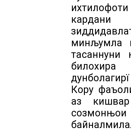
ихтилофоти
кардани 
зиддидавл
минљумла и
тасаннуни 
билохира
дунболагир
Кору фаъол
аз кишвар
созмон
байналми