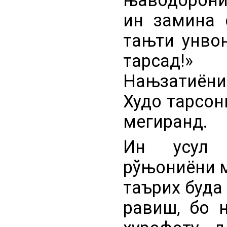
ин замина 
тањти унвон
тарсад!
Нањзатиёни 
Худо тарсо
мегиранд.
Ин усул 
рўњониёни м
таърих буда
равиш, бо 