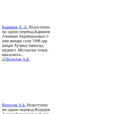
Каримов А. А.
Недоступен
ни однин перевод.Каримов
Азимҷон Акрамҷонович 1-
уми январи соли 1998 дар
шаҳри Хуҷанд таввалуд
шудааст. Миллаташ тоҷик,
маълумота...
Воҳидов А.Б.
Недоступен
ни однин перевод.Воҳидов