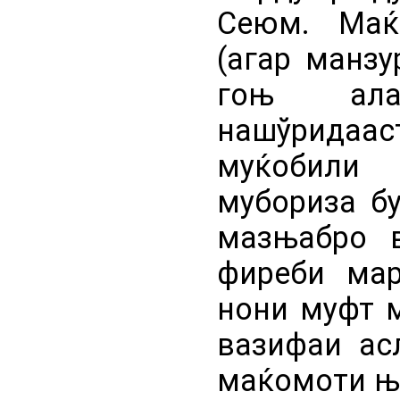
Сеюм. Маќ
(агар манз
гоњ ал
нашўридаа
муќобили 
мубориза бу
мазњабро в
фиреби мар
нони муфт м
вазифаи ас
маќомоти њи