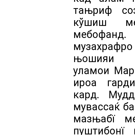
тањриф со
кўшиш ме
мебофанд.
музахрафро 
њошияи М
уламои Мар
ироа гарди
кард. Муд
мувассаќ ба
мазњабї м
пуштибонї 