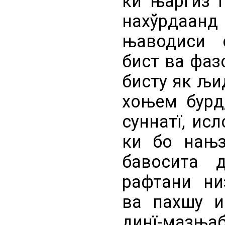
ки њаргиз 
нахўрдаанд 
њаводиси 
бист ва фаз
бисту як љи
хоњем бурд
суннатї, ис
ки бо нањз
бавосита 
рафтани ни
ва пахшу и
динї-маз