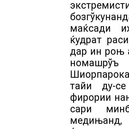
экстрем
бозгўкуна
маќсади и
ќудрат рас
дар ин роњ 
номашрўъ
Шиорпарока
тайи ду-с
фирории нањ
сари мин
медињанд,