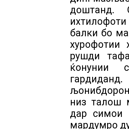
доштанд.
ихтилофоти
балки бо ма
хурофотии 
рушди тафа
ќонунии с
гардида
љонибдорон
низ талош 
дар симои 
мардумро ду