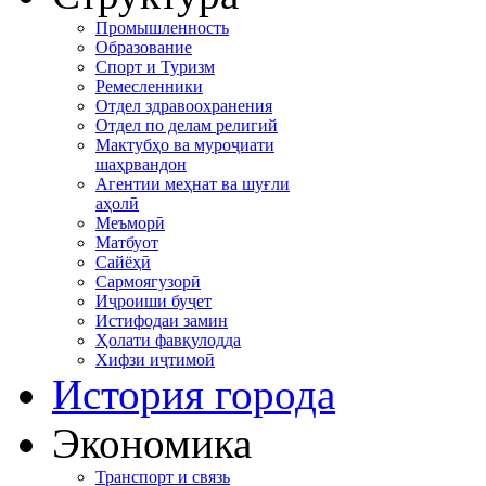
Промышленность
Образование
Спорт и Туризм
Ремесленники
Отдел здравоохранения
Отдел по делам религий
Мактубҳо ва муроҷиати
шаҳрвандон
Агентии меҳнат ва шуғли
аҳолӣ
Меъморӣ
Матбуот
Сайёҳӣ
Сармоягузорӣ
Иҷроиши буҷет
Истифодаи замин
Ҳолати фавқулодда
Хифзи иҷтимоӣ
История города
Экономика
Транспорт и связь