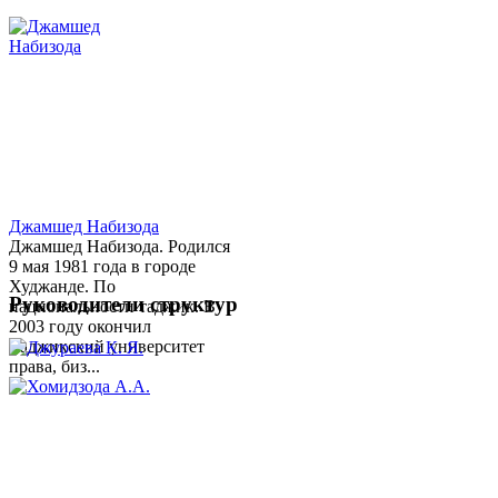
Джамшед Набизода
Джамшед Набизода. Родился
9 мая 1981 года в городе
Худжанде. По
Руководители структур
национальности таджик. В
2003 году окончил
Таджикский университет
права, биз...