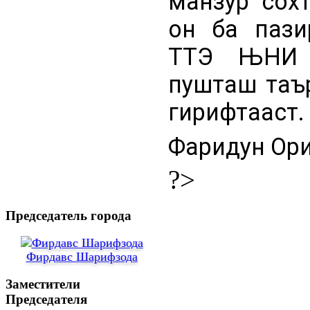
манзур сохт
он ба пази
ТТЭ ЊНИ б
пушташ таъ
гирифтааст.
Фаридун Ори
?>
Председатель города
Фирдавс Шарифзода
Заместители
Председателя