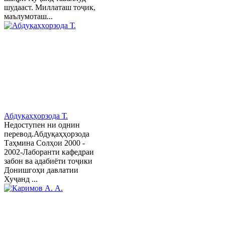
шудааст. Миллаташ тоҷик,
маълумоташ...
Абдуқаҳҳорзода Т.
Недоступен ни однин
перевод.Абдуқаҳҳорзода
Таҳмина Солҳои 2000 -
2002-Лаборанти кафедраи
забон ва адабиёти тоҷики
Донишгоҳи давлатии
Хуҷанд ...