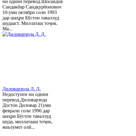
ни однин перевод.Шосаидов
Саидакбар Саидқурбонович
10-уми октябри соли 1993
дар шаҳри Бўстон таваллуд
шудааст. Миллаташ тоҷик.
Ма...
Диловарзода Д. Д.
Недоступен ни однин
перевод.Диловарзода
Достон Диловар 21уми
феврали соли 1996 дар
шаҳри Бӯстон таваллуд
шуда, миллатааш тоҷик,
маълумот олӣ...