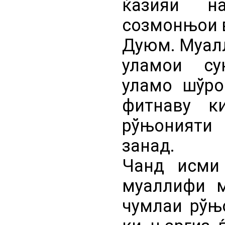
ќазияи на
созмонњои 
Дуюм. Муалл
уламои су
уламо шўро
фитнаву к
рўњонияти
занад.
Чанд исми 
муаллифи м
чумлаи рўњ