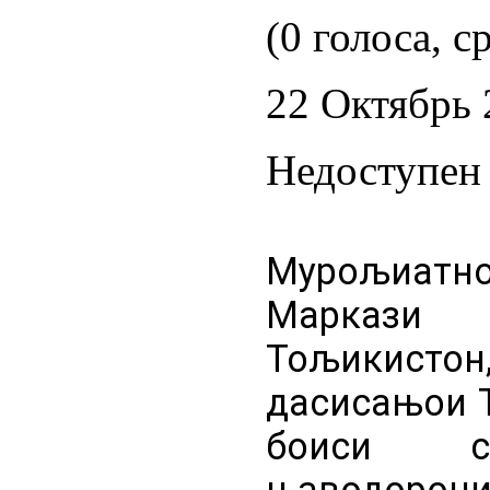
(0 голоса, с
22 Октябрь 
Недоступен 
Мурољиат
Маркази
Тољикистон,
дасисањои 
боиси са
њаводорони