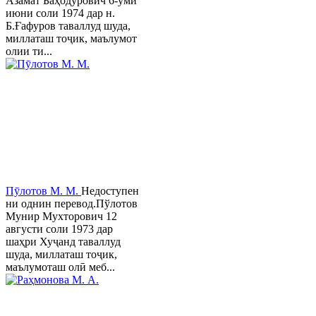
Азамат Баҳодурович 6-уми
июни соли 1974 дар н.
Б.Ғафуров таваллуд шуда,
миллаташ тоҷик, маълумот
олии ти...
Пӯлотов М. М.
Недоступен
ни однин перевод.Пўлотов
Мунир Мухторович 12
августи соли 1973 дар
шаҳри Хуҷанд таваллуд
шуда, миллаташ тоҷик,
маълумоташ олӣ меб...