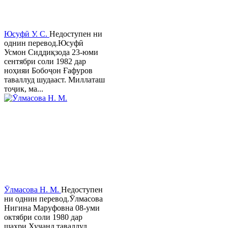
Юсуфӣ У. C.
Недоступен ни
однин перевод.Юсуфӣ
Усмон Сиддиқзода 23-юми
сентябри соли 1982 дар
ноҳияи Бобоҷон Ғафуров
таваллуд шудааст. Миллаташ
тоҷик, ма...
Ӯлмасова Н. М.
Недоступен
ни однин перевод.Ӯлмасова
Нигина Маруфовна 08-уми
октябри соли 1980 дар
шаҳри Хуҷанд таваллуд