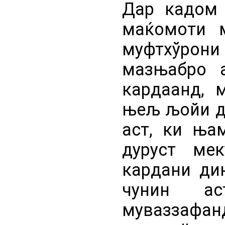
Дар кадом 
маќомоти м
муфтхўрони 
мазњабро а
кардаанд, 
њељ љойи ду
аст, ки њам
дуруст ме
кардани ди
чунин ас
муваззафан