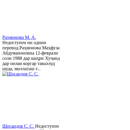
Раҳмонова М. А.
Недоступен ни однин
перевод.Раҳмонова Маҳфуза
Абдуманоновна 12-феврали
соли 1988 дар шаҳри Хуҷанд
дар оилаи коргар таваллуд
шуда, миллаташ т...
Шосаидов С. С.
Недоступен