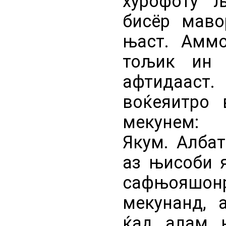
хурофоту 
бисёр маво
њаст. Амм
тољик ин 
афтидааст
воќеяитро 
мекунем:
Якум. Албат
аз њисоби 
сафњояшонр
мекунанд, 
ќад алам 