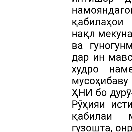
намояндаго
қабилаҳои
нақл мекуна
ва гуногун
дар ин маво
худро нам
мусоҳибаву
ҲНИ бо дурӯ
Рӯҳияи ист
қабилаи 
гузошта, он