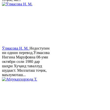
Ӯлмасова Н. М.
Недоступен
ни однин перевод.Ӯлмасова
Нигина Маруфовна 08-уми
октябри соли 1980 дар
шаҳри Хуҷанд таваллуд
шудааст. Миллаташ тоҷик,
маълумоташ...