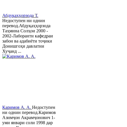
Абдуқаҳҳорзода Т.
Недоступен ни однин
перевод.Абдуқаҳҳорзода
Таҳмина Солҳои 2000 -
2002-Лаборанти кафедраи
забон ва адабиёти тоҷики
Донишгоҳи давлатии
Хуҷанд ...
Каримов А. А.
Недоступен
ни однин перевод.Каримов
Азимҷон Акрамҷонович 1-
уми январи соли 1998 дар