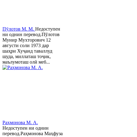
Пӯлотов М. М.
Недоступен
ни однин перевод.Пўлотов
Мунир Мухторович 12
августи соли 1973 дар
шаҳри Хуҷанд таваллуд
шуда, миллаташ тоҷик,
маълумоташ олӣ меб...
Раҳмонова М. А.
Недоступен ни однин
перевод.Раҳмонова Маҳфуза