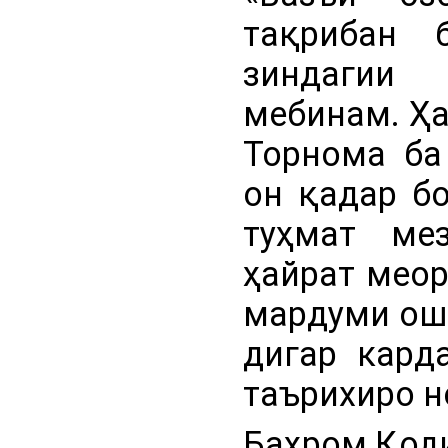
тақрибан 
зиндагии
мебинам. Ҳа
Торнома ба
он қадар б
туҳмат ме
ҳайрат меор
мардуми ош
дигар кард
таърихиро н
Баҳром Қоди