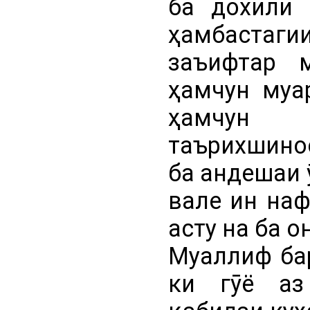
ба дохили 
ҳамбаста
заъифтар м
ҳамчун муа
ҳамчун 
таърихшино
ба андешаи 
вале ин наф
асту на ба о
Муаллиф бар
ки гӯё аз