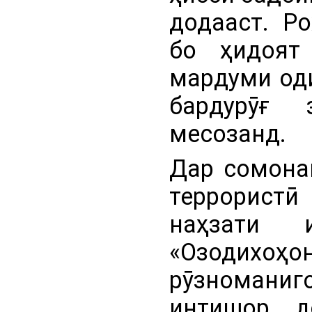
додааст. Р
бо ҳидоят
мардуми оди
бардурӯғ 
месозанд.
Дар сомонаи
террористӣ
наҳзати 
«Озодихоҳо
рӯзноманиго
интишор д