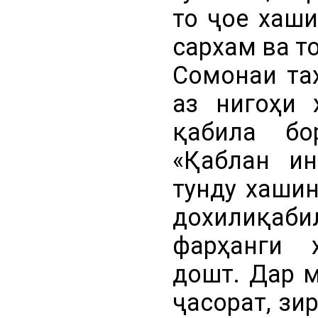
то ҷое хаши
сархам ва т
Сомонаи та
аз нигоҳи 
қабила бо
«Қаблан ин
тунду хашин
дохилиқаб
фарҳанги 
дошт. Дар 
ҷасорат, зи