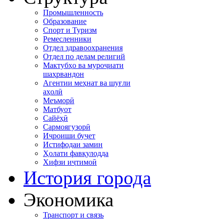
Промышленность
Образование
Спорт и Туризм
Ремесленники
Отдел здравоохранения
Отдел по делам религий
Мактубҳо ва муроҷиати
шаҳрвандон
Агентии меҳнат ва шуғли
аҳолӣ
Меъморӣ
Матбуот
Сайёҳӣ
Сармоягузорӣ
Иҷроиши буҷет
Истифодаи замин
Ҳолати фавқулодда
Хифзи иҷтимоӣ
История города
Экономика
Транспорт и связь