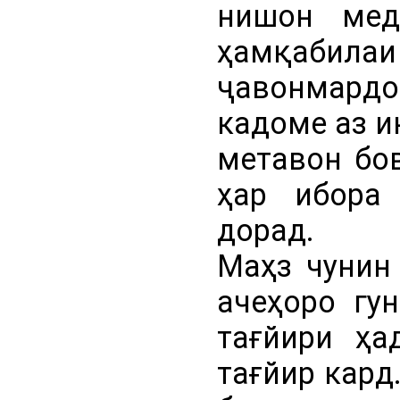
нишон мед
ҳамқаби
ҷавонмардон
кадоме аз и
метавон бов
ҳар ибора
дорад.
Маҳз чунин
ачеҳоро гу
тағйири ҳа
тағйир кард