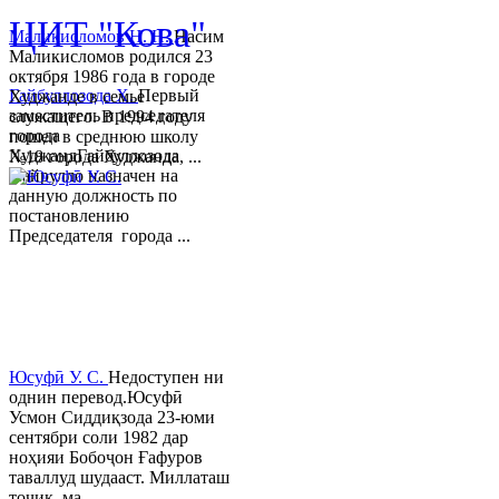
ЦИТ "Кова"
Маликисломов Н. Н.
Насим
Маликисломов родился 23
октября 1986 года в городе
Гайбуллозода Х.
Первый
Худжанде в семье
заместитель председателя
служащего. В 1994 году
города
пошел в среднюю школу
ХуджандГайбуллозода
№18 города Худжанда, ...
Хайрулло назначен на
данную должность по
постановлению
Председателя города ...
Юсуфӣ У. C.
Недоступен ни
однин перевод.Юсуфӣ
Усмон Сиддиқзода 23-юми
сентябри соли 1982 дар
ноҳияи Бобоҷон Ғафуров
таваллуд шудааст. Миллаташ
тоҷик, ма...