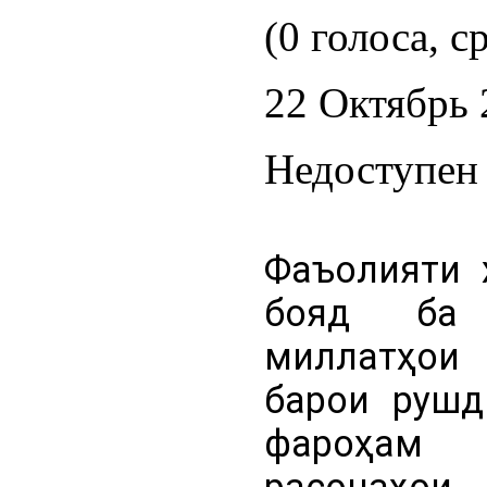
(0 голоса, с
22 Октябрь 
Недоступен 
Фаъолияти 
бояд ба 
миллатҳои 
барои рушд
фароҳам 
расонаҳо