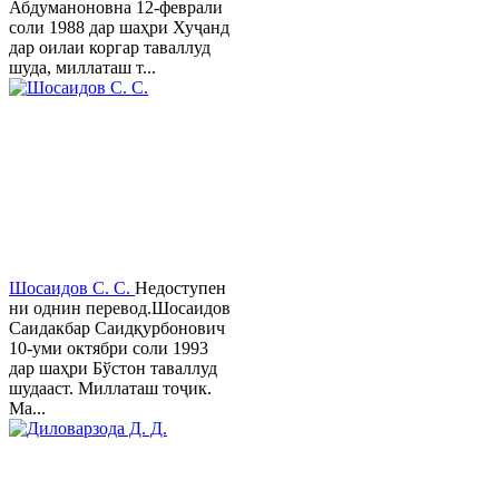
Абдуманоновна 12-феврали
соли 1988 дар шаҳри Хуҷанд
дар оилаи коргар таваллуд
шуда, миллаташ т...
Шосаидов С. С.
Недоступен
ни однин перевод.Шосаидов
Саидакбар Саидқурбонович
10-уми октябри соли 1993
дар шаҳри Бўстон таваллуд
шудааст. Миллаташ тоҷик.
Ма...