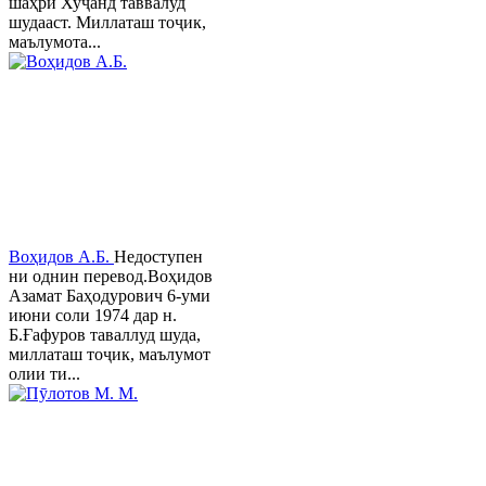
шаҳри Хуҷанд таввалуд
шудааст. Миллаташ тоҷик,
маълумота...
Воҳидов А.Б.
Недоступен
ни однин перевод.Воҳидов
Азамат Баҳодурович 6-уми
июни соли 1974 дар н.
Б.Ғафуров таваллуд шуда,
миллаташ тоҷик, маълумот
олии ти...