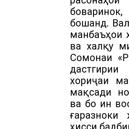
боваринок,
бошанд. Вал
манбаъҳои 
ва халқу м
Сомонаи «P
дастгирии
хориҷаи ма
мақсади но
ва бо ин во
ғаразноки 
ҳисси бадби