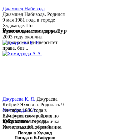
Джамшед Набизода
Джамшед Набизода. Родился
9 мая 1981 года в городе
Худжанде. По
Руководители структур
национальности таджик. В
2003 году окончил
Таджикский университет
права, биз...
Джураева К. Я.
Джураева
Кибриё Яхяевна. Родилась 9
Хомидзода А.А.
сентября 1966 года в
Руководитель аппарата
Б.Гафуровском районе, по
Обу хаво
председателя города
национальности таджичка.
Хомидзода Абдувахоб
Имеет высшее образование.
Абдумаджид родился 8
В 1997 ...
Погода в Хуҷанд
Погода в Б.Ғафуров
июня 1978 года в городе