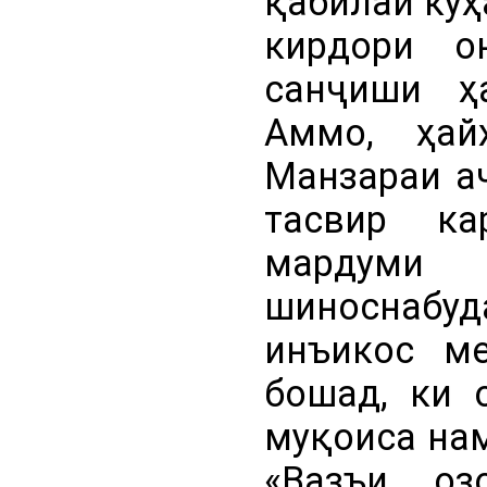
қабилаи куҳ
кирдори о
санҷиши ҳ
Аммо, ҳай
Манзараи а
тасвир ка
мардуми 
шиноснабу
инъикос ме
бошад, ки 
муқоиса нам
«Вазъи оз