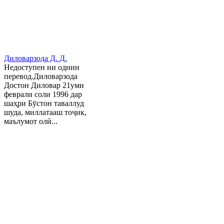
Диловарзода Д. Д.
Недоступен ни однин
перевод.Диловарзода
Достон Диловар 21уми
феврали соли 1996 дар
шаҳри Бӯстон таваллуд
шуда, миллатааш тоҷик,
маълумот олӣ...