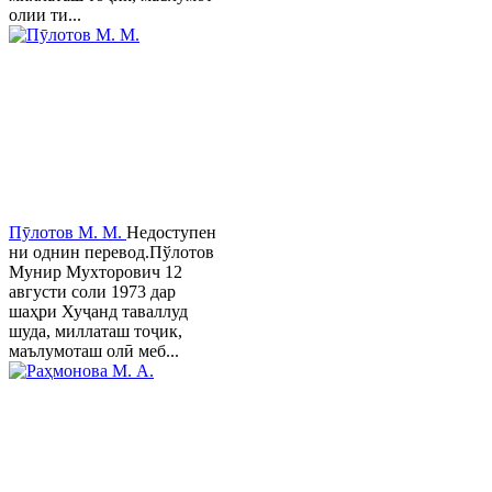
олии ти...
Пӯлотов М. М.
Недоступен
ни однин перевод.Пўлотов
Мунир Мухторович 12
августи соли 1973 дар
шаҳри Хуҷанд таваллуд
шуда, миллаташ тоҷик,
маълумоташ олӣ меб...