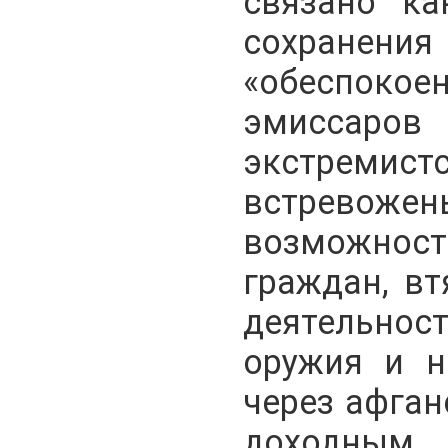
связано ка
сохранения
«обеспокоен
эмисса
экстремистс
встревоже
возможност
граждан, вт
деятельнос
оружия и н
через афган
доходны