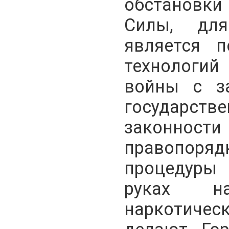
обстановки
Силы, для
является п
технологи
войны с з
государстве
законно
правопоряд
процедуры
руках н
наркотическ