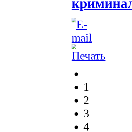
кримина
1
2
3
4