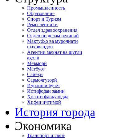
Промышленность
Образование
Спорт и Туризм
Ремесленники
Отдел здравоохранения
Отдел по делам религий
Мактубҳо ва муроҷиати
шаҳрвандон
Агентии меҳнат ва шуғли
аҳолӣ
Меъморӣ
Матбуот
Сайёҳӣ
Сармоягузорӣ
Иҷроиши буҷет
Истифодаи замин
Ҳолати фавқулодда
Хифзи иҷтимоӣ
История города
Экономика
Транспорт и связь