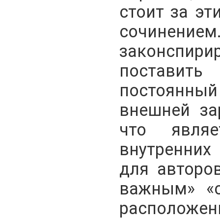
стоит за эт
сочин
законспир
поставит
постоянный
внешней за
что являе
внутренних
для авторо
важным» «с
расположе