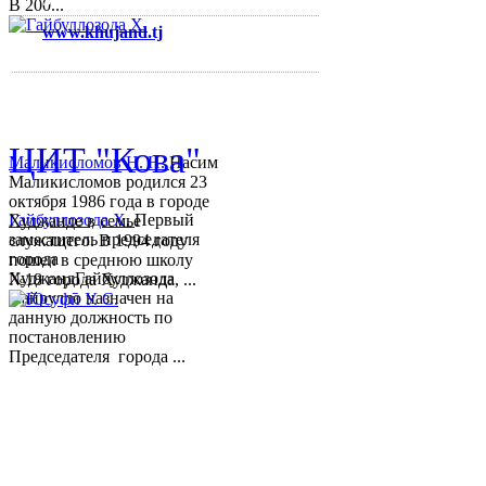
В 200...
www.khujand.tj
,
e-mail:
mihd.khujand@gmail.com
© 2013-2018 Разработчик и 
ЦИТ "Кова"
Маликисломов Н. Н.
Насим
Маликисломов родился 23
октября 1986 года в городе
Гайбуллозода Х.
Первый
Худжанде в семье
заместитель председателя
служащего. В 1994 году
города
пошел в среднюю школу
ХуджандГайбуллозода
№18 города Худжанда, ...
Хайрулло назначен на
данную должность по
постановлению
Председателя города ...