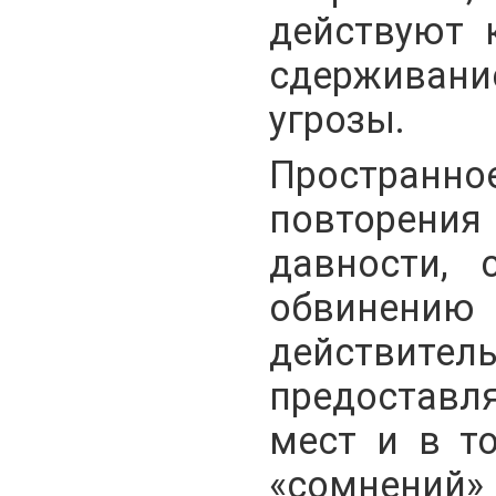
действуют 
сдерживан
угрозы.
Пространн
повторени
давности, 
обвинению
действи
предостав
мест и в т
«сомнен