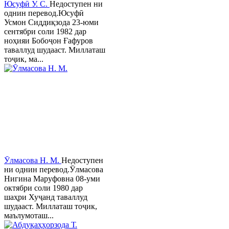
Юсуфӣ У. C.
Недоступен ни
однин перевод.Юсуфӣ
Усмон Сиддиқзода 23-юми
сентябри соли 1982 дар
ноҳияи Бобоҷон Ғафуров
таваллуд шудааст. Миллаташ
тоҷик, ма...
Ӯлмасова Н. М.
Недоступен
ни однин перевод.Ӯлмасова
Нигина Маруфовна 08-уми
октябри соли 1980 дар
шаҳри Хуҷанд таваллуд
шудааст. Миллаташ тоҷик,
маълумоташ...