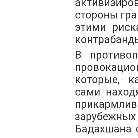
активизиро
стороны гра
этими риск
контрабанды
В противоп
провокац
которые, к
сами наход
прикармлив
зарубежны
Бадахшана 