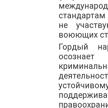
междуна
стандартам
не участв
воюющих ст
Гордый на
осознае
криминальн
деятель
устойчиво
подде
правоохран