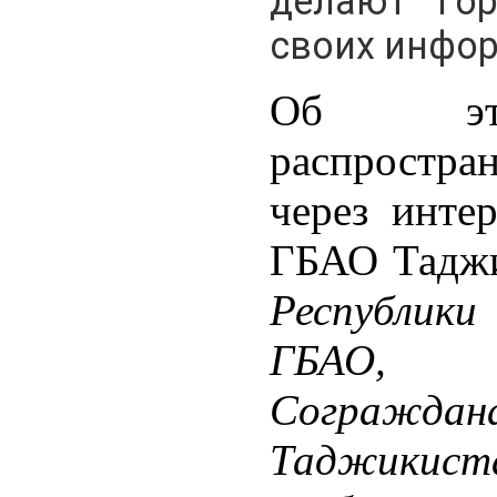
делают Го
своих инфо
Об этом
распростра
через инте
ГБАО Таджи
Республики
ГБАО, 
Сограж
Таджикис