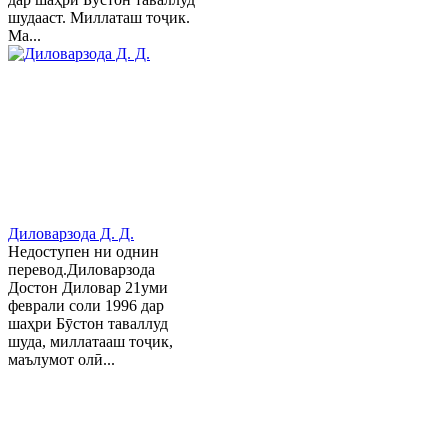
шудааст. Миллаташ тоҷик.
Ма...
Диловарзода Д. Д.
Недоступен ни однин
перевод.Диловарзода
Достон Диловар 21уми
феврали соли 1996 дар
шаҳри Бӯстон таваллуд
шуда, миллатааш тоҷик,
маълумот олӣ...