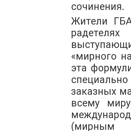
сочинения.
Жители ГБА
радетел
выступаю
«мирного на
эта формули
специально
заказных ма
всему мир
междунар
(мирны