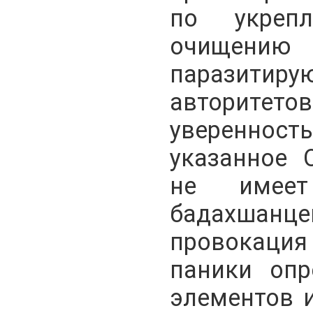
по укреп
очищен
паразити
авторите
уверенно
указанное 
не имее
бадахшанц
провокация 
паники опр
элементов 