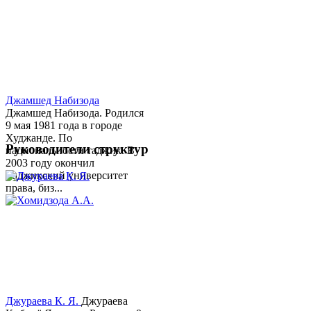
Джамшед Набизода
Джамшед Набизода. Родился
9 мая 1981 года в городе
Худжанде. По
Руководители структур
национальности таджик. В
2003 году окончил
Таджикский университет
права, биз...
Джураева К. Я.
Джураева