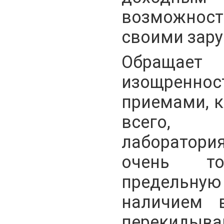
возможнос
своими зар
Обращае
изощреннос
приемами, к
всего, 
лаборатория
очень то
предельн
наличием 
перекидыва