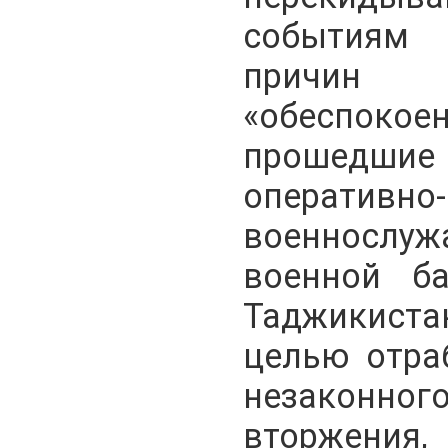
событиям 
причи
«обеспок
прошедши
оперативно
военнослу
военной б
Таджикистан
целью отра
незаконно
вторжения