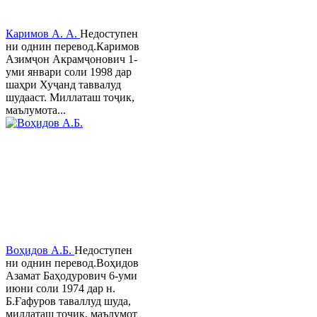
Каримов А. А.
Недоступен
ни однин перевод.Каримов
Азимҷон Акрамҷонович 1-
уми январи соли 1998 дар
шаҳри Хуҷанд таввалуд
шудааст. Миллаташ тоҷик,
маълумота...
Воҳидов А.Б.
Недоступен
ни однин перевод.Воҳидов
Азамат Баҳодурович 6-уми
июни соли 1974 дар н.
Б.Ғафуров таваллуд шуда,
миллаташ тоҷик, маълумот