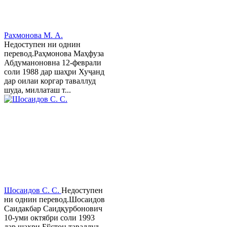
Раҳмонова М. А.
Недоступен ни однин
перевод.Раҳмонова Маҳфуза
Абдуманоновна 12-феврали
соли 1988 дар шаҳри Хуҷанд
дар оилаи коргар таваллуд
шуда, миллаташ т...
Шосаидов С. С.
Недоступен
ни однин перевод.Шосаидов
Саидакбар Саидқурбонович
10-уми октябри соли 1993
дар шаҳри Бўстон таваллуд