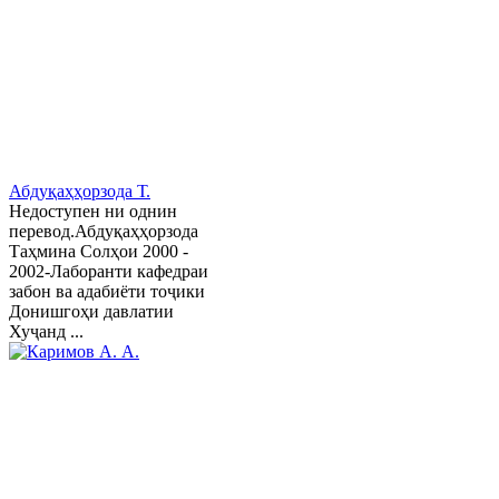
Абдуқаҳҳорзода Т.
Недоступен ни однин
перевод.Абдуқаҳҳорзода
Таҳмина Солҳои 2000 -
2002-Лаборанти кафедраи
забон ва адабиёти тоҷики
Донишгоҳи давлатии
Хуҷанд ...