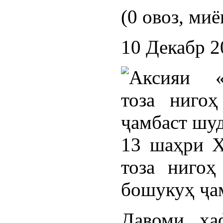
(0 овоз, миё
10 Декабр 2
13 шаҳри Х
тоза нигоҳ
бошукуҳ ҷам
Давоми ҳа