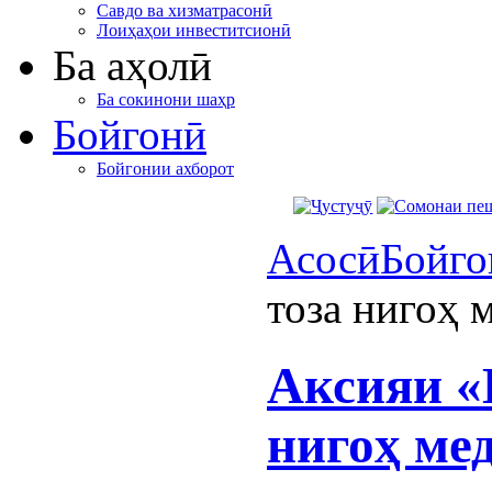
Савдо ва хизматрасонӣ
Лоиҳаҳои инвеститсионӣ
Ба аҳолӣ
Ба сокинони шаҳр
Бойгонӣ
Бойгонии ахборот
Асосӣ
Бойго
тоза нигоҳ 
Аксияи «
нигоҳ ме