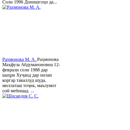
Соли 1996 Донишгоҳи да...
Раҳмонова М. А.
Раҳмонова
Маҳфуза Абдуманоновна 12-
феврали соли 1988 дар
шаҳри Хуҷанд дар оилаи
коргар таваллуд шуда,
миллаташ тоҷик, маълумот
олӣ мебошад. ...