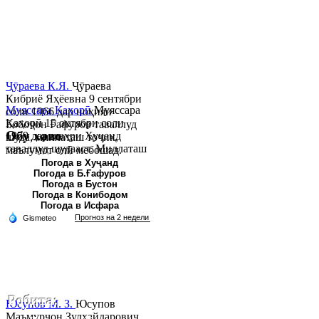
Ҷӯраева К.Я.
Ҷӯраева
Кибриё Яҳёевна 9 сентябри
Муяссара Қаҳорӣ
Муяссара
соли 1966 дар ноҳияи
Қаҳорӣ 15 октябри соли
Бобоҷон Ғафуров таваллуд
Обу хаво
1979 дар шаҳри Хуҷанд
шуда, миллаташ тоҷик,
таваллуд шудааст. Миллаташ
маълумот олӣ мебошад.
тоҷик. Маълумот олӣ. Соли
Соли 1997 Донишг...
Погода в Хуҷанд
Погода в Б.Ғафуров
2002 Донишгоҳи давлатии
Погода в Бустон
Хуҷанд ба...
Погода в Конибодом
Погода в Исфара
Робита:
Юсупов М. З.
Юсупов
Маъмурҷон Зулҳайдарович