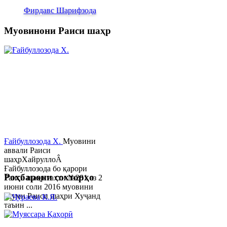
Фирдавс Шарифзода
Муовинони Раиси шаҳр
Ғайбуллозода Х.
Муовини
аввали Раиси
шаҳрХайруллоÂ
Ғайбуллозода бо қарори
Роҳбарони сохторҳо
Раиси шаҳр таҳти №281 аз 2
июни соли 2016 муовини
якуми Раиси шаҳри Хуҷанд
таъин ...