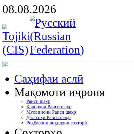
08.08.2026
Cаҳифаи аслӣ
Мақомоти иҷроия
Раиси шаҳр
Қарорҳои Раиси шаҳр
Муовинони Раиси шаҳр
Дастгоҳи Раиси шаҳр
Роҳбарони воҳидҳои сохторӣ
Сохторҳо