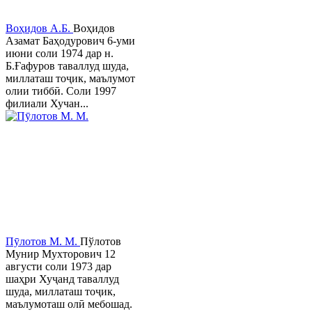
Воҳидов А.Б.
Воҳидов
Азамат Баҳодурович 6-уми
июни соли 1974 дар н.
Б.Ғафуров таваллуд шуда,
миллаташ тоҷик, маълумот
олии тиббӣ. Соли 1997
филиали Хучан...
Пӯлотов М. М.
Пўлотов
Мунир Мухторович 12
августи соли 1973 дар
шаҳри Хуҷанд таваллуд
шуда, миллаташ тоҷик,
маълумоташ олӣ мебошад.