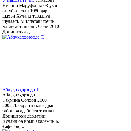
Ӯлмасова Н. М.
Ӯлмасова
Нигина Маруфовна 08-уми
октябри соли 1980 дар
шаҳри Хуҷанд таваллуд
шудааст. Миллаташ тоҷик,
маълумоташ олӣ. Соли 2010
Донишгоҳи да...
Абдуқаҳҳорзода Т.
Абдуқаҳҳорзода
Таҳмина Солҳои 2000 -
2002-Лаборанти кафедраи
забон ва адабиёти тоҷики
Донишгоҳи давлатии
Хуҷанд ба номи академик Б.
Ғафуров,...