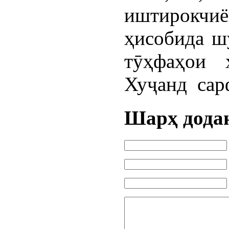
иштирокч
ҳисобида ш
тӯҳфаҳои 
Хуҷанд сар
Шарҳ дода