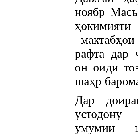
ноябр Масъ
ҳокимият
мактабҳои 
рафта дар 
он оиди то
шаҳр баром
Дар доира
устодону
умумии ш