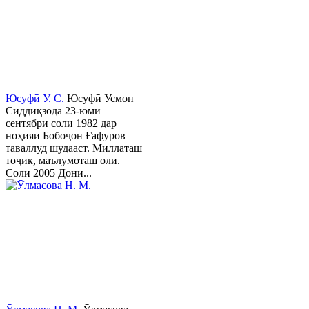
Юсуфӣ У. C.
Юсуфӣ Усмон
Сиддиқзода 23-юми
сентябри соли 1982 дар
ноҳияи Бобоҷон Ғафуров
таваллуд шудааст. Миллаташ
тоҷик, маълумоташ олӣ.
Соли 2005 Дони...