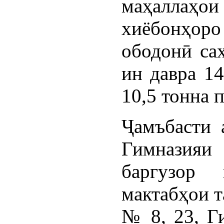
маҳаллаҳои
хиёбонҳоро
ободонӣ са
ин давра 14
10,5 тонна 
Ҷамъбасти 
Гимназия
баргузор 
мактабҳои 
№ 8, 23, Г