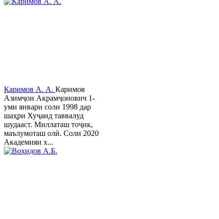
Каримов А. А.
Каримов
Азимҷон Акрамҷонович 1-
уми январи соли 1998 дар
шаҳри Хуҷанд таввалуд
шудааст. Миллаташ тоҷик,
маълумоташ олӣ. Соли 2020
Академияи х...