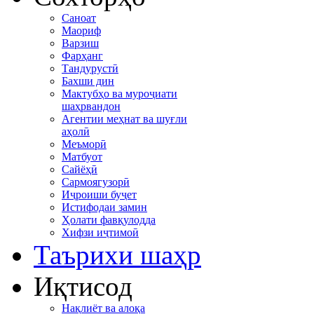
Саноат
Маориф
Варзиш
Фарҳанг
Тандурустӣ
Бахши дин
Мактубҳо ва муроҷиати
шаҳрвандон
Агентии меҳнат ва шуғли
аҳолӣ
Меъморӣ
Матбуот
Сайёҳӣ
Сармоягузорӣ
Иҷроиши буҷет
Истифодаи замин
Ҳолати фавқулодда
Хифзи иҷтимоӣ
Таърихи шаҳр
Иқтисод
Нақлиёт ва алоқа