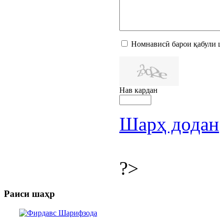
Номнависӣ барои қабули 
Нав кардан
Шарҳ додан
?>
Раиси шаҳр