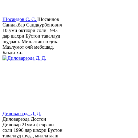
Шосаидов С. С.
Шосаидов
Саидакбар Саидқурбонович
10-уми октябри соли 1993
дар шаҳри Бўстон таваллуд
шудааст. Миллаташ тоҷик.
Маълумот олӣ мебошад.
Баъди ха...
Диловарзода Д. Д.
Диловарзода Достон
Диловар 21уми феврали
соли 1996 дар шаҳри Бӯстон
таваллуд шуда, миллатааш