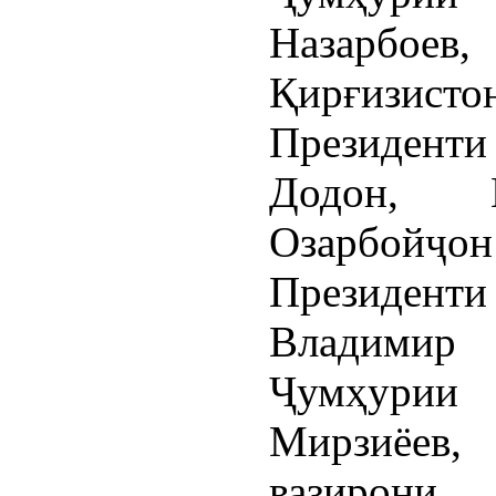
Назарбоев
Қирғизисто
Президенти
Додон, П
Озарбой
Президент
Владимир
Ҷумҳурии
Мирзиёев,
вазирони