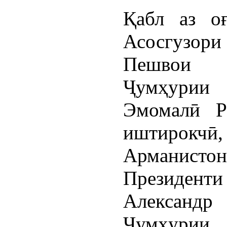
Қабл аз о
Асосгузори
Пешвои 
Ҷумҳурии
Эмомалӣ Р
иштирокчӣ
Арманис
Президен
Александр
Ҷумҳурии 