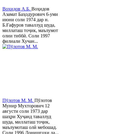
Воҳидов А.Б.
Воҳидов
Азамат Баҳодурович 6-уми
июни соли 1974 дар н.
Б.Ғафуров таваллуд шуда,
миллаташ тоҷик, маълумот
олии тиббӣ. Соли 1997
филиали Хучан...
Пӯлотов М. М.
Пўлотов
Мунир Мухторович 12
августи соли 1973 дар
шаҳри Хуҷанд таваллуд
шуда, миллаташ тоҷик,
маълумоташ олӣ мебошад.
Соли 1996 Донишгоҳи да...