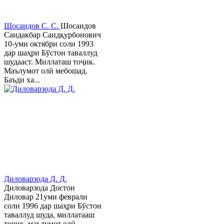
Шосаидов С. С.
Шосаидов
Саидакбар Саидқурбонович
10-уми октябри соли 1993
дар шаҳри Бўстон таваллуд
шудааст. Миллаташ тоҷик.
Маълумот олӣ мебошад.
Баъди ха...
Диловарзода Д. Д.
Диловарзода Достон
Диловар 21уми феврали
соли 1996 дар шаҳри Бӯстон
таваллуд шуда, миллатааш
тоҷик, маълумот олӣ