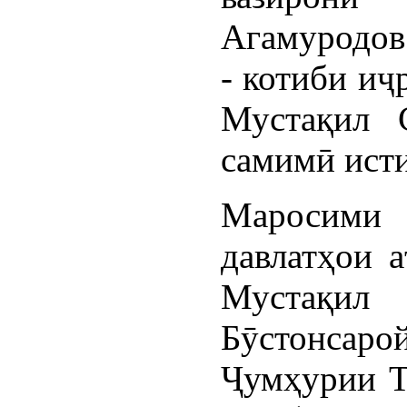
Агамуродов
- котиби иҷ
Мустақил С
самимӣ ист
Маросими
давлатҳои 
Мустақи
Бӯстонса
Ҷумҳурии Т