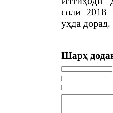
Иттиҳоди 
соли 2018 
уҳда дорад.
Шарҳ дода