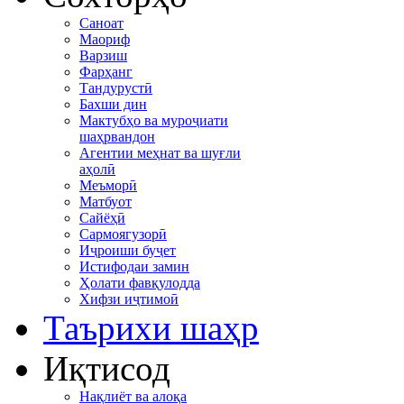
Саноат
Маориф
Варзиш
Фарҳанг
Тандурустӣ
Бахши дин
Мактубҳо ва муроҷиати
шаҳрвандон
Агентии меҳнат ва шуғли
аҳолӣ
Меъморӣ
Матбуот
Сайёҳӣ
Сармоягузорӣ
Иҷроиши буҷет
Истифодаи замин
Ҳолати фавқулодда
Хифзи иҷтимоӣ
Таърихи шаҳр
Иқтисод
Нақлиёт ва алоқа