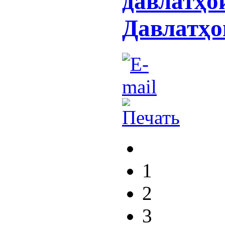
давлатҳо
Давлатҳо
1
2
3