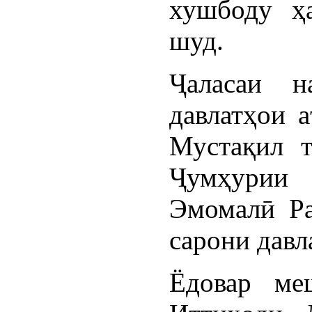
хушбоду ҳа
шуд.
Ҷаласаи н
давлатҳои 
Мустақил т
Ҷумҳурии
Эмомалӣ Ра
сарони давл
Ёдовар ме