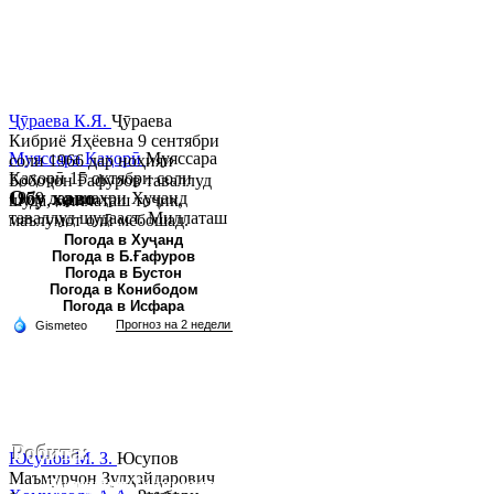
Ҷӯраева К.Я.
Ҷӯраева
Кибриё Яҳёевна 9 сентябри
Муяссара Қаҳорӣ
Муяссара
соли 1966 дар ноҳияи
Қаҳорӣ 15 октябри соли
Бобоҷон Ғафуров таваллуд
Обу хаво
1979 дар шаҳри Хуҷанд
шуда, миллаташ тоҷик,
таваллуд шудааст. Миллаташ
маълумот олӣ мебошад.
тоҷик. Маълумот олӣ. Соли
Соли 1997 Донишг...
Погода в Хуҷанд
Погода в Б.Ғафуров
2002 Донишгоҳи давлатии
Погода в Бустон
Хуҷанд ба...
Погода в Конибодом
Погода в Исфара
Робита:
Юсупов М. З.
Юсупов
Маъмурҷон Зулҳайдарович
Ҷумҳурии Тоҷикистон, вилояти Суғд,