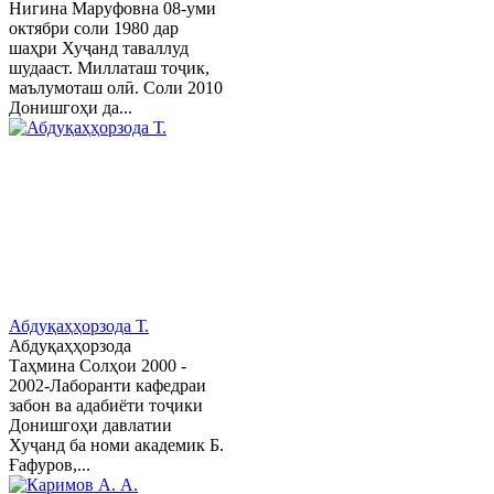
Нигина Маруфовна 08-уми
октябри соли 1980 дар
шаҳри Хуҷанд таваллуд
шудааст. Миллаташ тоҷик,
маълумоташ олӣ. Соли 2010
Донишгоҳи да...
Абдуқаҳҳорзода Т.
Абдуқаҳҳорзода
Таҳмина Солҳои 2000 -
2002-Лаборанти кафедраи
забон ва адабиёти тоҷики
Донишгоҳи давлатии
Хуҷанд ба номи академик Б.
Ғафуров,...