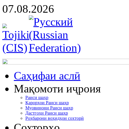
07.08.2026
Cаҳифаи аслӣ
Мақомоти иҷроия
Раиси шаҳр
Қарорҳои Раиси шаҳр
Муовинони Раиси шаҳр
Дастгоҳи Раиси шаҳр
Роҳбарони воҳидҳои сохторӣ
Сохторҳо