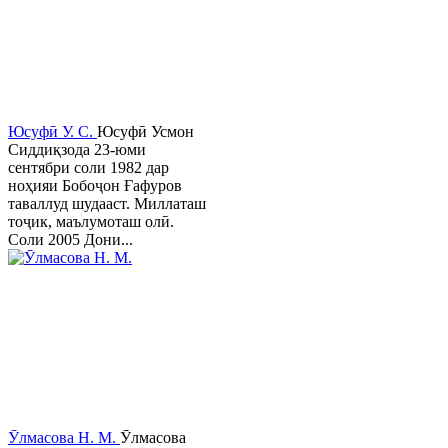
Юсуфӣ У. C.
Юсуфӣ Усмон
Сиддиқзода 23-юми
сентябри соли 1982 дар
ноҳияи Бобоҷон Ғафуров
таваллуд шудааст. Миллаташ
тоҷик, маълумоташ олӣ.
Соли 2005 Дони...
Ӯлмасова Н. М.
Ӯлмасова