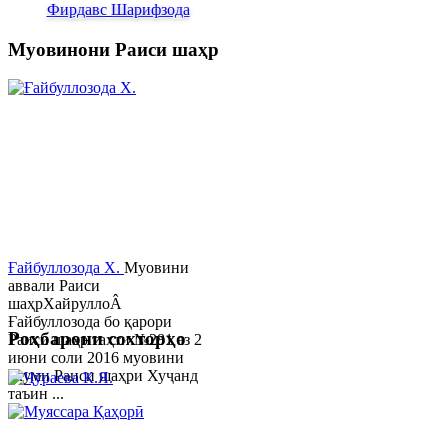
Фирдавс Шарифзода
Муовинони Раиси шаҳр
Ғайбуллозода Х.
Муовини
аввали Раиси
шаҳрХайруллоÂ
Ғайбуллозода бо қарори
Роҳбарони сохторҳо
Раиси шаҳр таҳти №281 аз 2
июни соли 2016 муовини
якуми Раиси шаҳри Хуҷанд
таъин ...