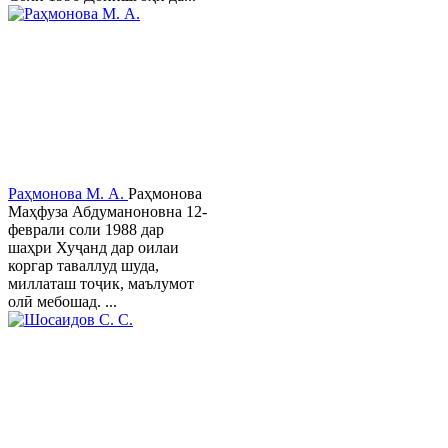
Раҳмонова М. А.
Раҳмонова
Маҳфуза Абдуманоновна 12-
феврали соли 1988 дар
шаҳри Хуҷанд дар оилаи
коргар таваллуд шуда,
миллаташ тоҷик, маълумот
олӣ мебошад. ...