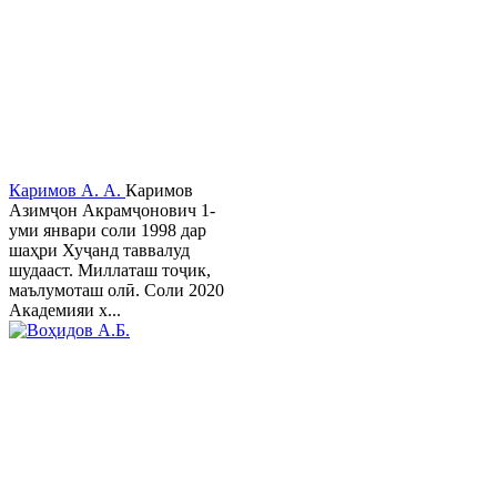
Каримов А. А.
Каримов
Азимҷон Акрамҷонович 1-
уми январи соли 1998 дар
шаҳри Хуҷанд таввалуд
шудааст. Миллаташ тоҷик,
маълумоташ олӣ. Соли 2020
Академияи х...