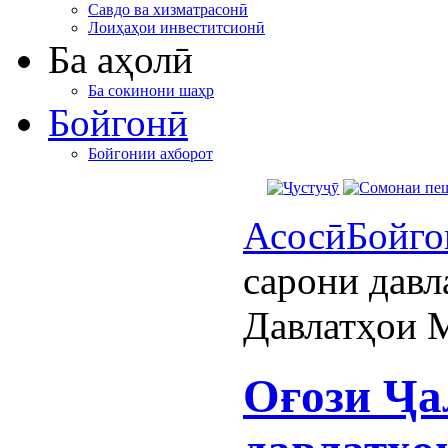
Савдо ва хизматрасонӣ
Лоиҳаҳои инвеститсионӣ
Ба аҳолӣ
Ба сокинони шаҳр
Бойгонӣ
Бойгонии ахборот
Асосӣ
Бойго
сарони давл
Давлатҳои 
Оғози Ҷа