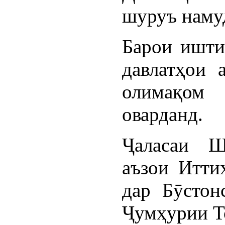
шуруъ наму
Барои ишти
давлатҳои 
олимақом 
оварданд.
Ҷаласаи Ш
аъзои Итти
дар Бӯстон
Ҷумҳурии Т