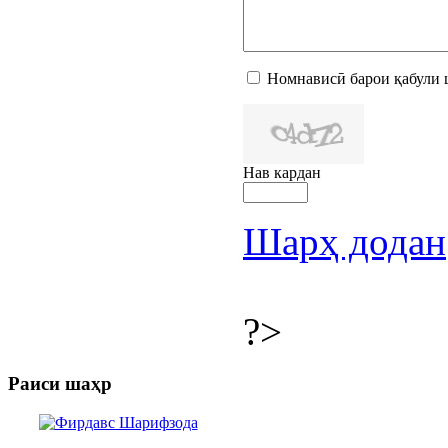
Номнависӣ барои қабули 
Нав кардан
Шарҳ додан
?>
Раиси шаҳр