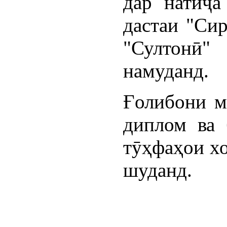
дар натиҷа
дастаи "Сир
"Султонӣ
намуданд.
Ғолибони м
диплом ва 
тӯҳфаҳои хо
шуданд.