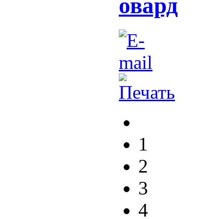
овард
1
2
3
4