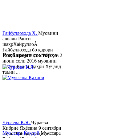
Ғайбуллозода Х.
Муовини
аввали Раиси
шаҳрХайруллоÂ
Ғайбуллозода бо қарори
Роҳбарони сохторҳо
Раиси шаҳр таҳти №281 аз 2
июни соли 2016 муовини
якуми Раиси шаҳри Хуҷанд
таъин ...
Ҷӯраева К.Я.
Ҷӯраева
Кибриё Яҳёевна 9 сентябри
Муяссара Қаҳорӣ
Муяссара
соли 1966 дар ноҳияи