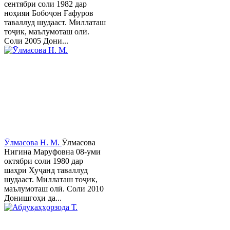
сентябри соли 1982 дар
ноҳияи Бобоҷон Ғафуров
таваллуд шудааст. Миллаташ
тоҷик, маълумоташ олӣ.
Соли 2005 Дони...
Ӯлмасова Н. М.
Ӯлмасова
Нигина Маруфовна 08-уми
октябри соли 1980 дар
шаҳри Хуҷанд таваллуд
шудааст. Миллаташ тоҷик,
маълумоташ олӣ. Соли 2010
Донишгоҳи да...