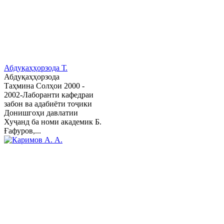
Абдуқаҳҳорзода Т.
Абдуқаҳҳорзода
Таҳмина Солҳои 2000 -
2002-Лаборанти кафедраи
забон ва адабиёти тоҷики
Донишгоҳи давлатии
Хуҷанд ба номи академик Б.
Ғафуров,...