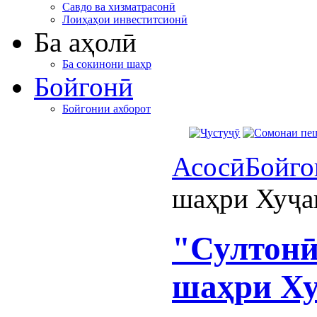
Савдо ва хизматрасонӣ
Лоиҳаҳои инвеститсионӣ
Ба аҳолӣ
Ба сокинони шаҳр
Бойгонӣ
Бойгонии ахборот
Асосӣ
Бойго
шаҳри Хуҷан
"Султонӣ
шаҳри Ху