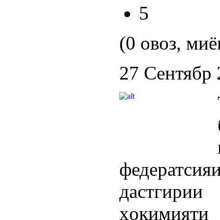
5
(0 овоз, миё
27 Сентябр 
федератси
дастгири
ҳокимияти