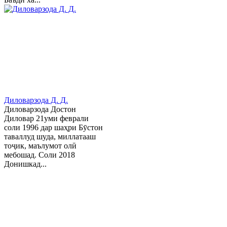
Диловарзода Д. Д.
Диловарзода Достон
Диловар 21уми феврали
соли 1996 дар шаҳри Бӯстон
таваллуд шуда, миллатааш
тоҷик, маълумот олӣ
мебошад. Соли 2018
Донишкад...