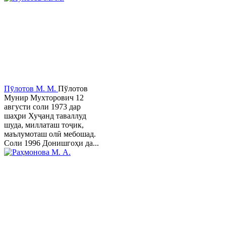
Пӯлотов М. М.
Пўлотов
Мунир Мухторович 12
августи соли 1973 дар
шаҳри Хуҷанд таваллуд
шуда, миллаташ тоҷик,
маълумоташ олӣ мебошад.
Соли 1996 Донишгоҳи да...