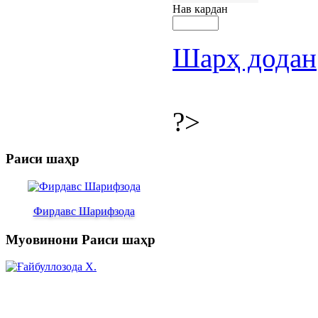
Нав кардан
Шарҳ додан
?>
Раиси шаҳр
Фирдавс Шарифзода
Муовинони Раиси шаҳр