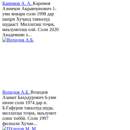
Каримов А. А.
Каримов
Азимҷон Акрамҷонович 1-
уми январи соли 1998 дар
шаҳри Хуҷанд таввалуд
шудааст. Миллаташ тоҷик,
маълумоташ олӣ. Соли 2020
Академияи х...
Воҳидов А.Б.
Воҳидов
Азамат Баҳодурович 6-уми
июни соли 1974 дар н.
Б.Ғафуров таваллуд шуда,
миллаташ тоҷик, маълумот
олии тиббӣ. Соли 1997
филиали Хучан...