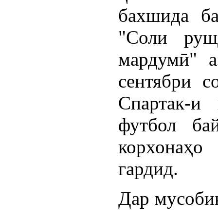
бахшида б
"Соли руш
мардумӣ" а
сентябри с
Спартак-и
футбол бай
корхонаҳо 
гардид.
Дар мусобиқ