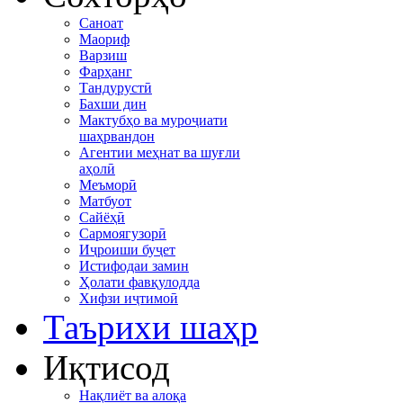
Саноат
Маориф
Варзиш
Фарҳанг
Тандурустӣ
Бахши дин
Мактубҳо ва муроҷиати
шаҳрвандон
Агентии меҳнат ва шуғли
аҳолӣ
Меъморӣ
Матбуот
Сайёҳӣ
Сармоягузорӣ
Иҷроиши буҷет
Истифодаи замин
Ҳолати фавқулодда
Хифзи иҷтимоӣ
Таърихи шаҳр
Иқтисод
Нақлиёт ва алоқа