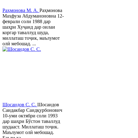
Раҳмонова М. А.
Раҳмонова
Маҳфуза Абдуманоновна 12-
феврали соли 1988 дар
шаҳри Хуҷанд дар оилаи
коргар таваллуд шуда,
миллаташ тоҷик, маълумот
олӣ мебошад. ...
Шосаидов С. С.
Шосаидов
Саидакбар Саидқурбонович
10-уми октябри соли 1993
дар шаҳри Бўстон таваллуд
шудааст. Миллаташ тоҷик.
Маълумот олӣ мебошад.
Баъди ха...