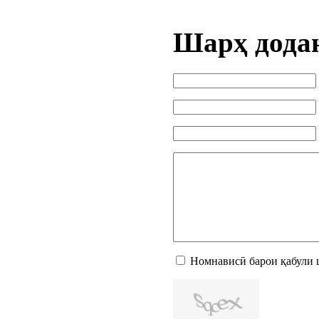
Шарҳ дода
Номнависӣ барои қабули 