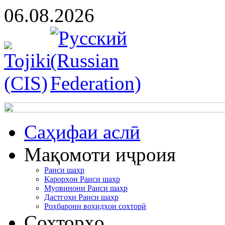
06.08.2026
Cаҳифаи аслӣ
Мақомоти иҷроия
Раиси шаҳр
Қарорҳои Раиси шаҳр
Муовинони Раиси шаҳр
Дастгоҳи Раиси шаҳр
Роҳбарони воҳидҳои сохторӣ
Сохторҳо