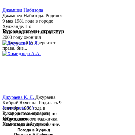
Джамшед Набизода
Джамшед Набизода. Родился
9 мая 1981 года в городе
Худжанде. По
Руководители структур
национальности таджик. В
2003 году окончил
Таджикский университет
права, биз...
Джураева К. Я.
Джураева
Кибриё Яхяевна. Родилась 9
Хомидзода А.А.
сентября 1966 года в
Руководитель аппарата
Б.Гафуровском районе, по
Обу хаво
председателя города
национальности таджичка.
Хомидзода Абдувахоб
Имеет высшее образование.
Абдумаджид родился 8
В 1997 ...
Погода в Хуҷанд
Погода в Б.Ғафуров
июня 1978 года в городе