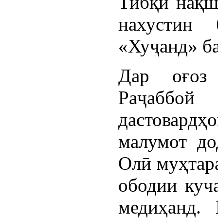
Тибқи нақш
нахустин 
«Хуҷанд» ба
Дар оғоз
Раҷабб
дастовардҳ
малумот до
Олӣ муҳтар
ободии куч
медиҳанд.