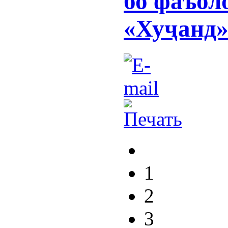
бо фаъол
«Хуҷанд
1
2
3