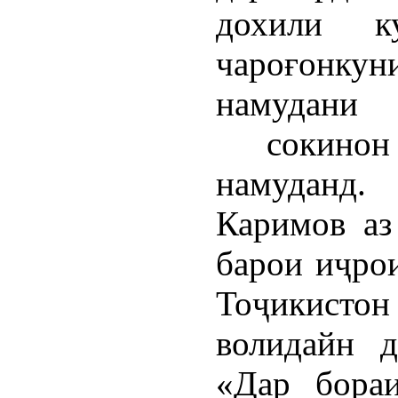
дохили к
чароғон
намудани
сокинон б
намуданд.
Каримов аз
барои иҷр
Тоҷикистон
волидайн д
«Дар бора