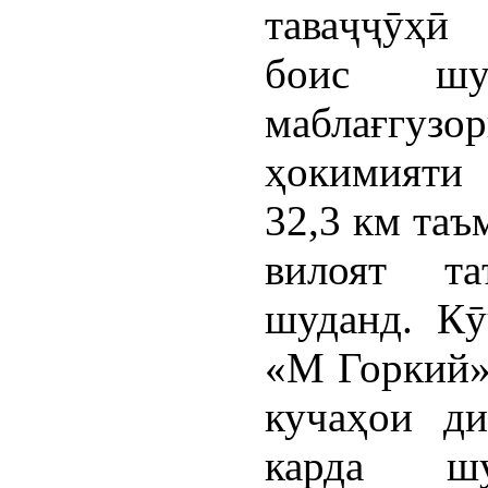
таваҷҷӯҳӣ
боис шу
маблағгуз
ҳокимияти
32,3 км таъ
вилоят та
шуданд. Кӯ
«М Горкий»
кучаҳои ди
карда ш