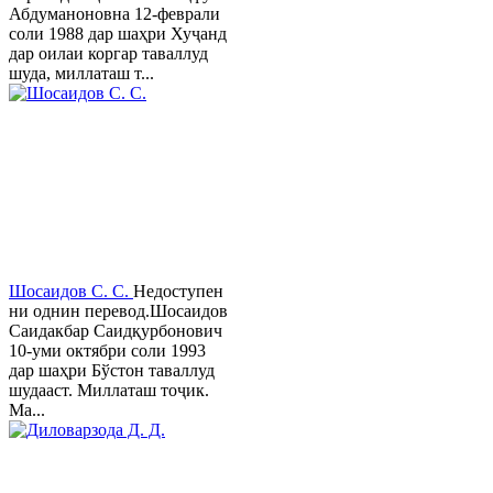
Абдуманоновна 12-феврали
соли 1988 дар шаҳри Хуҷанд
дар оилаи коргар таваллуд
шуда, миллаташ т...
Шосаидов С. С.
Недоступен
ни однин перевод.Шосаидов
Саидакбар Саидқурбонович
10-уми октябри соли 1993
дар шаҳри Бўстон таваллуд
шудааст. Миллаташ тоҷик.
Ма...