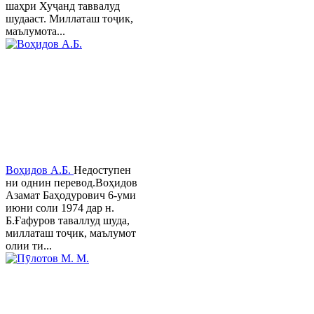
шаҳри Хуҷанд таввалуд
шудааст. Миллаташ тоҷик,
маълумота...
Воҳидов А.Б.
Недоступен
ни однин перевод.Воҳидов
Азамат Баҳодурович 6-уми
июни соли 1974 дар н.
Б.Ғафуров таваллуд шуда,
миллаташ тоҷик, маълумот
олии ти...