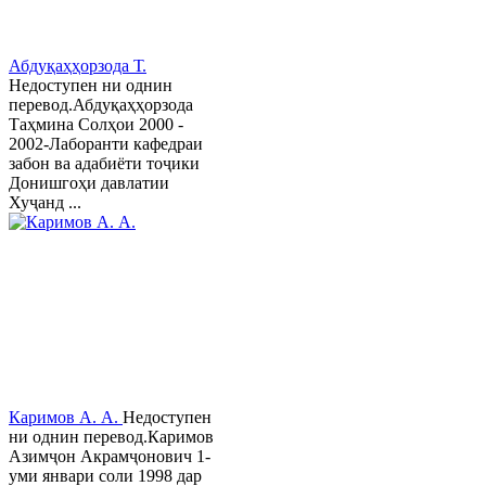
Абдуқаҳҳорзода Т.
Недоступен ни однин
перевод.Абдуқаҳҳорзода
Таҳмина Солҳои 2000 -
2002-Лаборанти кафедраи
забон ва адабиёти тоҷики
Донишгоҳи давлатии
Хуҷанд ...
Каримов А. А.
Недоступен
ни однин перевод.Каримов
Азимҷон Акрамҷонович 1-
уми январи соли 1998 дар