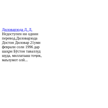
Диловарзода Д. Д.
Недоступен ни однин
перевод.Диловарзода
Достон Диловар 21уми
феврали соли 1996 дар
шаҳри Бӯстон таваллуд
шуда, миллатааш тоҷик,
маълумот олӣ...