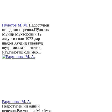
Пӯлотов М. М.
Недоступен
ни однин перевод.Пўлотов
Мунир Мухторович 12
августи соли 1973 дар
шаҳри Хуҷанд таваллуд
шуда, миллаташ тоҷик,
маълумоташ олӣ меб...
Раҳмонова М. А.
Недоступен ни однин
перевод.Раҳмонова Маҳфуза