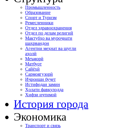
Промышленность
Образование
Спорт и Туризм
Ремесленники
Отдел здравоохранения
Отдел по делам религий
Мактубҳо ва муроҷиати
шаҳрвандон
Агентии меҳнат ва шуғли
аҳолӣ
Меъморӣ
Матбуот
Сайёҳӣ
Сармоягузорӣ
Иҷроиши буҷет
Истифодаи замин
Ҳолати фавқулодда
Хифзи иҷтимоӣ
История города
Экономика
Транспорт и связь