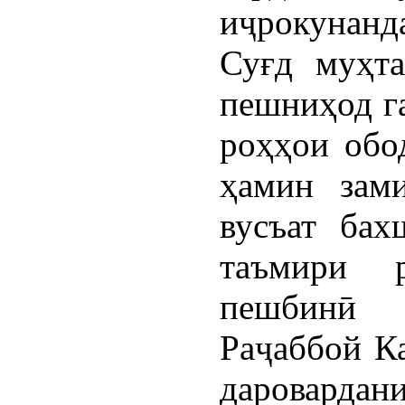
иҷрокунанд
Суғд муҳт
пешниҳод г
роҳҳои обо
ҳамин зам
вусъат бах
таъмири 
пешбинӣ 
Раҷаббой Ка
даровардан