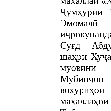
Ҷумҳурии 
Эмомалӣ
иҷрокунанд
Суғд Абд
шаҳри Хуҷа
муовини 
Мубинҷон 
вохуриҳо
маҳаллаҳои 