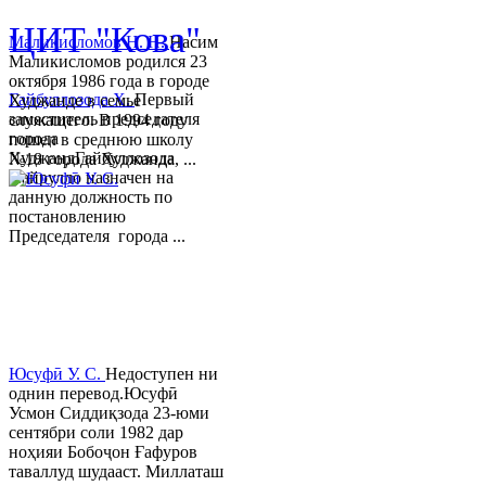
ЦИТ "Кова"
Маликисломов Н. Н.
Насим
Маликисломов родился 23
октября 1986 года в городе
Гайбуллозода Х.
Первый
Худжанде в семье
заместитель председателя
служащего. В 1994 году
города
пошел в среднюю школу
ХуджандГайбуллозода
№18 города Худжанда, ...
Хайрулло назначен на
данную должность по
постановлению
Председателя города ...
Юсуфӣ У. C.
Недоступен ни
однин перевод.Юсуфӣ
Усмон Сиддиқзода 23-юми
сентябри соли 1982 дар
ноҳияи Бобоҷон Ғафуров
таваллуд шудааст. Миллаташ