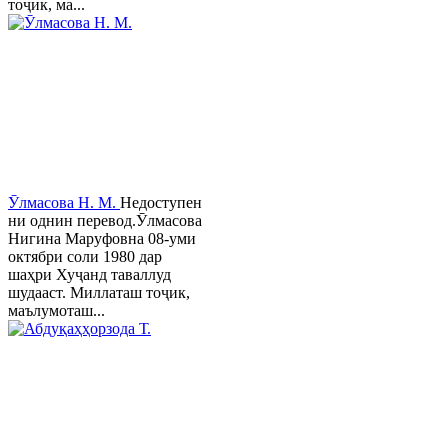
тоҷик, ма...
Ӯлмасова Н. М.
Недоступен
ни однин перевод.Ӯлмасова
Нигина Маруфовна 08-уми
октябри соли 1980 дар
шаҳри Хуҷанд таваллуд
шудааст. Миллаташ тоҷик,
маълумоташ...