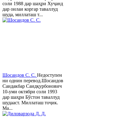
соли 1988 дар шаҳри Хуҷанд
дар оилаи коргар таваллуд
шуда, миллаташ т...
Шосаидов С. С.
Недоступен
ни однин перевод.Шосаидов
Саидакбар Саидқурбонович
10-уми октябри соли 1993
дар шаҳри Бўстон таваллуд
шудааст. Миллаташ тоҷик.
Ма...