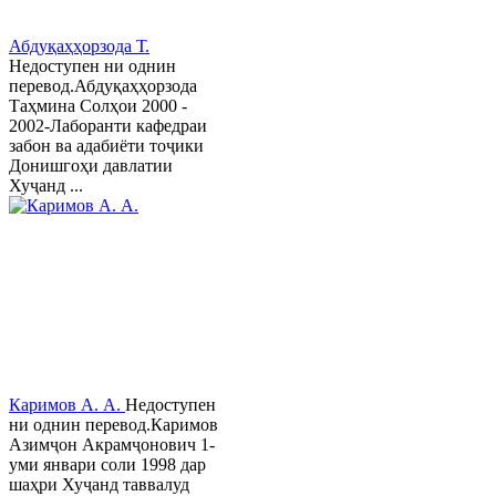
Абдуқаҳҳорзода Т.
Недоступен ни однин
перевод.Абдуқаҳҳорзода
Таҳмина Солҳои 2000 -
2002-Лаборанти кафедраи
забон ва адабиёти тоҷики
Донишгоҳи давлатии
Хуҷанд ...
Каримов А. А.
Недоступен
ни однин перевод.Каримов
Азимҷон Акрамҷонович 1-
уми январи соли 1998 дар
шаҳри Хуҷанд таввалуд