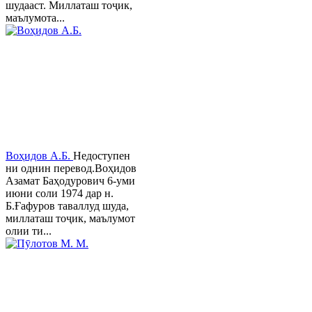
шудааст. Миллаташ тоҷик,
маълумота...
Воҳидов А.Б.
Недоступен
ни однин перевод.Воҳидов
Азамат Баҳодурович 6-уми
июни соли 1974 дар н.
Б.Ғафуров таваллуд шуда,
миллаташ тоҷик, маълумот
олии ти...