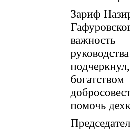
Зариф Назир
Гафуровс
важност
руководс
подчеркну
богатст
добросове
помочь дехк
Председате