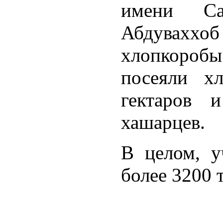
имени Са
Абдуваххо
хлопкоробы
посеяли х
гектаров 
хашарцев.
В целом, у
более 3200 