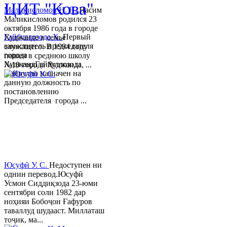
ЦИТ "Кова"
Маликисломов Н. Н.
Насим
Маликисломов родился 23
октября 1986 года в городе
Гайбуллозода Х.
Первый
Худжанде в семье
заместитель председателя
служащего. В 1994 году
города
пошел в среднюю школу
ХуджандГайбуллозода
№18 города Худжанда, ...
Хайрулло назначен на
данную должность по
постановлению
Председателя города ...
Юсуфӣ У. C.
Недоступен ни
однин перевод.Юсуфӣ
Усмон Сиддиқзода 23-юми
сентябри соли 1982 дар
ноҳияи Бобоҷон Ғафуров
таваллуд шудааст. Миллаташ
тоҷик, ма...