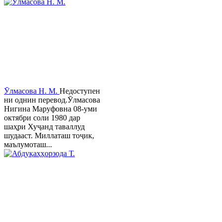
Ӯлмасова Н. М.
Недоступен
ни однин перевод.Ӯлмасова
Нигина Маруфовна 08-уми
октябри соли 1980 дар
шаҳри Хуҷанд таваллуд
шудааст. Миллаташ тоҷик,
маълумоташ...