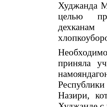
Худжанда М
целью пра
дехканам
хлопкоубор
Необходимо
приняла уч
намоянд
Республик
Назири, ко
Худжанде с 