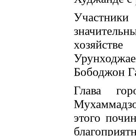
Участни
значительн
хозяйст
Урунходжа
Бободжон Г
Глава го
Мухаммадз
этого почин
благоприят