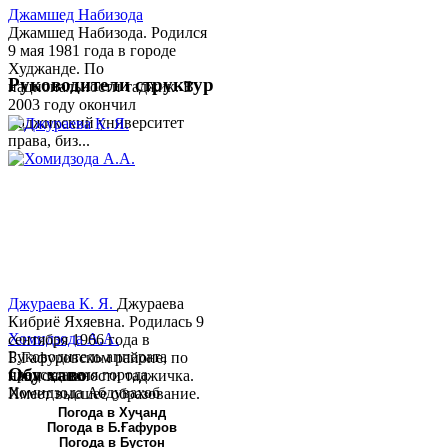
Джамшед Набизода
Джамшед Набизода. Родился
9 мая 1981 года в городе
Худжанде. По
Руководители структур
национальности таджик. В
2003 году окончил
Таджикский университет
права, биз...
Джураева К. Я.
Джураева
Кибриё Яхяевна. Родилась 9
Хомидзода А.А.
сентября 1966 года в
Руководитель аппарата
Б.Гафуровском районе, по
Обу хаво
председателя города
национальности таджичка.
Хомидзода Абдувахоб
Имеет высшее образование.
Абдумаджид родился 8
В 1997 ...
Погода в Хуҷанд
Погода в Б.Ғафуров
июня 1978 года в городе
Погода в Бустон
Худжанде. По