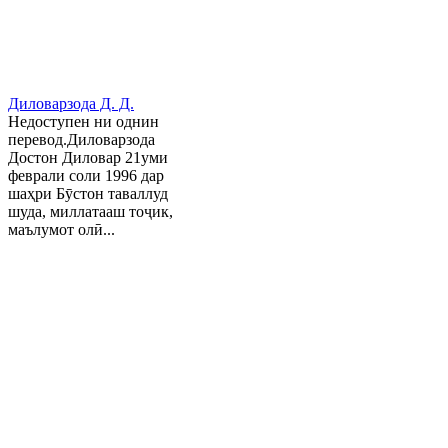
Диловарзода Д. Д.
Недоступен ни однин
перевод.Диловарзода
Достон Диловар 21уми
феврали соли 1996 дар
шаҳри Бӯстон таваллуд
шуда, миллатааш тоҷик,
маълумот олӣ...