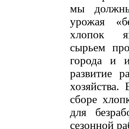
мы должны
урожая «б
хлопок яв
сырьем пр
города и и
развитие р
хозяйства. 
сборе хлоп
для безра
сезонной ра