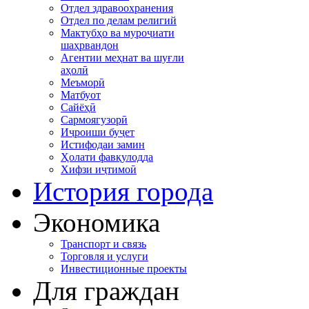
Отдел здравоохранения
Отдел по делам религий
Мактубҳо ва муроҷиати
шаҳрвандон
Агентии меҳнат ва шуғли
аҳолӣ
Меъморӣ
Матбуот
Сайёҳӣ
Сармоягузорӣ
Иҷроиши буҷет
Истифодаи замин
Ҳолати фавқулодда
Хифзи иҷтимоӣ
История города
Экономика
Транспорт и связь
Торговля и услуги
Инвестиционные проекты
Для граждан