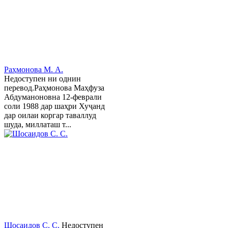
Раҳмонова М. А.
Недоступен ни однин
перевод.Раҳмонова Маҳфуза
Абдуманоновна 12-феврали
соли 1988 дар шаҳри Хуҷанд
дар оилаи коргар таваллуд
шуда, миллаташ т...
Шосаидов С. С.
Недоступен