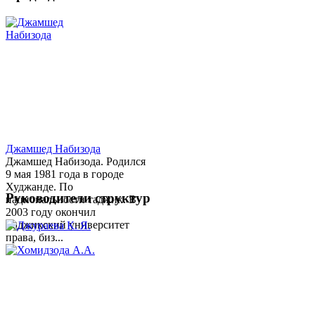
Джамшед Набизода
Джамшед Набизода. Родился
9 мая 1981 года в городе
Худжанде. По
Руководители структур
национальности таджик. В
2003 году окончил
Таджикский университет
права, биз...