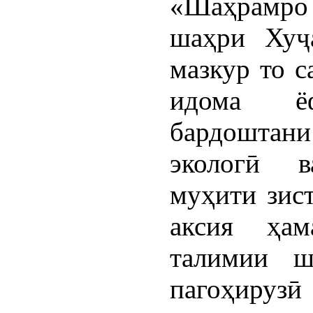
«Шаҳрамро 
шаҳри Хуҷ
мазкур то с
идома ё
бардоштан
экологӣ в
муҳити зис
аксия ҳам
талимии 
пагоҳирузӣ