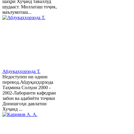
шаҳри Хуҷанд таваллуд
шудааст. Миллаташ тоҷик,
маълумоташ...
Абдуқаҳҳорзода Т.
Недоступен ни однин
перевод.Абдуқаҳҳорзода
Таҳмина Солҳои 2000 -
2002-Лаборанти кафедраи
забон ва адабиёти тоҷики
Донишгоҳи давлатии
Хуҷанд ...