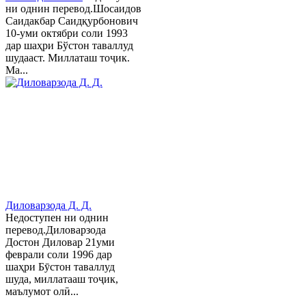
ни однин перевод.Шосаидов
Саидакбар Саидқурбонович
10-уми октябри соли 1993
дар шаҳри Бўстон таваллуд
шудааст. Миллаташ тоҷик.
Ма...
Диловарзода Д. Д.
Недоступен ни однин
перевод.Диловарзода
Достон Диловар 21уми
феврали соли 1996 дар
шаҳри Бӯстон таваллуд
шуда, миллатааш тоҷик,
маълумот олӣ...