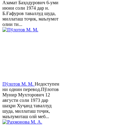
Азамат Баҳодурович 6-уми
июни соли 1974 дар н.
Б.Ғафуров таваллуд шуда,
миллаташ тоҷик, маълумот
олии ти...
Пӯлотов М. М.
Недоступен
ни однин перевод.Пўлотов
Мунир Мухторович 12
августи соли 1973 дар
шаҳри Хуҷанд таваллуд
шуда, миллаташ тоҷик,
маълумоташ олӣ меб...