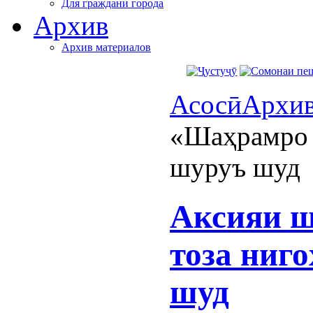
Для граждани города
Архив
Архив материалов
Асосӣ
Архи
«Шаҳрамро 
шуруъ шуд
Аксияи 
тоза ниг
шуд