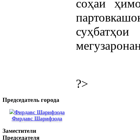
соҳаи ҳимо
партовка
суҳбат
мегузаронан
?>
Председатель города
Фирдавс Шарифзода
Заместители
Председателя