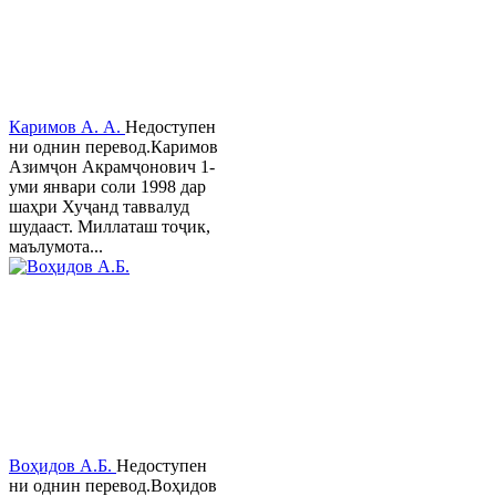
Каримов А. А.
Недоступен
ни однин перевод.Каримов
Азимҷон Акрамҷонович 1-
уми январи соли 1998 дар
шаҳри Хуҷанд таввалуд
шудааст. Миллаташ тоҷик,
маълумота...
Воҳидов А.Б.
Недоступен
ни однин перевод.Воҳидов