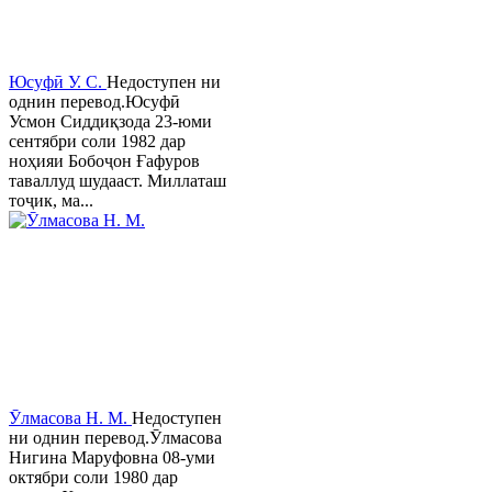
Юсуфӣ У. C.
Недоступен ни
однин перевод.Юсуфӣ
Усмон Сиддиқзода 23-юми
сентябри соли 1982 дар
ноҳияи Бобоҷон Ғафуров
таваллуд шудааст. Миллаташ
тоҷик, ма...
Ӯлмасова Н. М.
Недоступен
ни однин перевод.Ӯлмасова
Нигина Маруфовна 08-уми
октябри соли 1980 дар