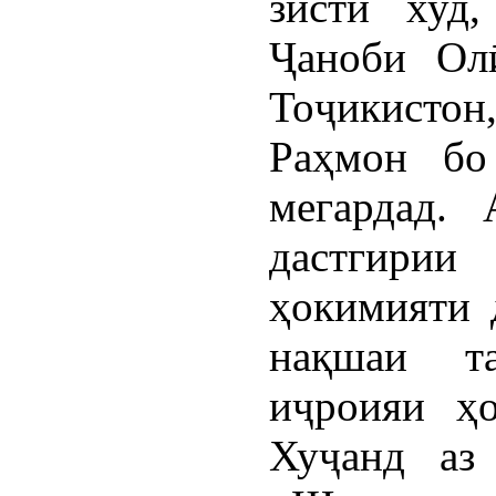
зисти худ
Ҷаноби Ол
Тоҷикист
Раҳмон бо
мегардад. 
дастгири
ҳокимияти 
нақшаи та
иҷроияи ҳ
Хуҷанд аз