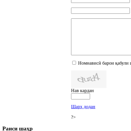
Номнависӣ барои қабули 
Нав кардан
Шарҳ додан
?>
Раиси шаҳр