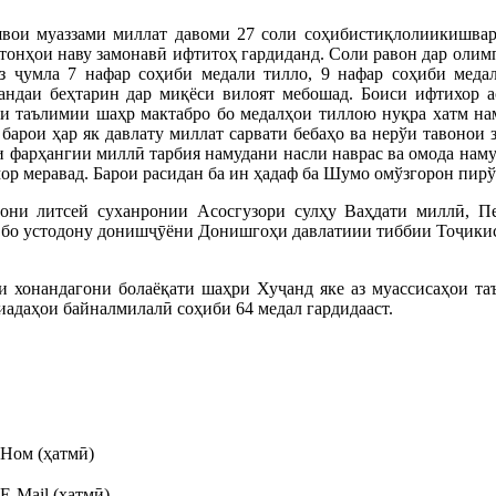
вои муаззами миллат давоми 27 соли соҳибистиқлолиикишвара
стонҳои наву замонавӣ ифтитоҳ гардиданд. Соли равон дар оли
аз ҷумла 7 нафар соҳиби медали тилло, 9 нафар соҳиби меда
андаи беҳтарин дар миқёси вилоят мебошад. Боиси ифтихор а
и таълимии шаҳр мактабро бо медалҳои тиллою нуқра хатм нам
арои ҳар як давлату миллат сарвати бебаҳо ва нерўи тавонои 
 фарҳангии миллӣ тарбия намудани насли наврас ва омода наму
р меравад. Барои расидан ба ин ҳадаф ба Шумо омўзгорон пирў
рони литсей суханронии Асосгузори сулҳу Ваҳдати миллӣ, П
бо устодону донишҷӯёни Донишгоҳи давлатиии тиббии Тоҷикис
йи хонандагони болаёқати шаҳри Хуҷанд яке аз муассисаҳои т
адаҳои байналмилалӣ соҳиби 64 медал гардидааст.
Ном (ҳатмӣ)
E-Mail (ҳатмӣ)