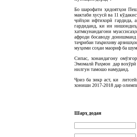
Бо шарофати ҳидоятҳои Пеш
мактаби хусусӣ ва 11 кўдаки
ҷойҳои ифтихорӣ гардида, 
гардиданд, ки ин нишондиҳ
хатмкунандагони муассисаҳо
афроди босаводу донишманд б
таҷрибаи таърихиву арзишҳои
муҳими соҳаи маориф ба шумо
Сипас, хонандагону омӯзго
Эмомалӣ Раҳмон дар вохӯрӣ 
нилгун тамошо намуданд.
Ҷоиз ба зикр аст, ки литсе
хониши 2017-2018 дар олимпи
Шарҳ додан