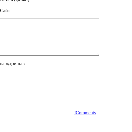
Сайт
шарҳҳои нав
JComments