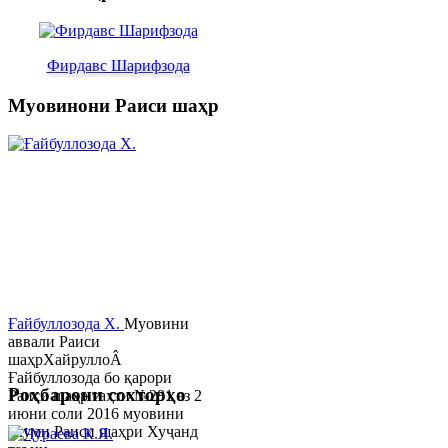
Фирдавс Шарифзода
Муовинони Раиси шаҳр
Ғайбуллозода Х.
Муовини
аввали Раиси
шаҳрХайруллоÂ
Ғайбуллозода бо қарори
Роҳбарони сохторҳо
Раиси шаҳр таҳти №281 аз 2
июни соли 2016 муовини
якуми Раиси шаҳри Хуҷанд