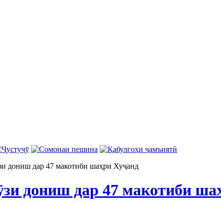
зи дониш дар 47 макотиби шаҳри Хуҷанд
ӯзи дониш дар 47 макотиби ша