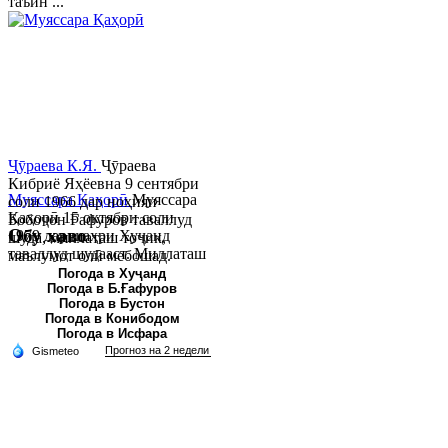
таъин ...
Ҷӯраева К.Я.
Ҷӯраева
Кибриё Яҳёевна 9 сентябри
Муяссара Қаҳорӣ
Муяссара
соли 1966 дар ноҳияи
Қаҳорӣ 15 октябри соли
Бобоҷон Ғафуров таваллуд
Обу хаво
1979 дар шаҳри Хуҷанд
шуда, миллаташ тоҷик,
таваллуд шудааст. Миллаташ
маълумот олӣ мебошад.
тоҷик. Маълумот олӣ. Соли
Соли 1997 Донишг...
Погода в Хуҷанд
Погода в Б.Ғафуров
2002 Донишгоҳи давлатии
Погода в Бустон
Хуҷанд ба...
Погода в Конибодом
Погода в Исфара