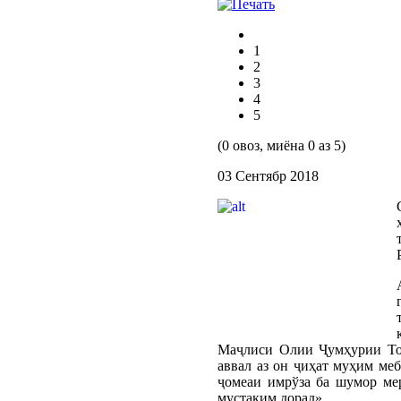
1
2
3
4
5
(0 овоз, миёна 0 аз 5)
03 Сентябр 2018
Маҷлиси Олии Ҷумҳурии Тоҷ
аввал аз он ҷиҳат муҳим ме
ҷомеаи имрўза ба шумор мер
мустақим дорад».