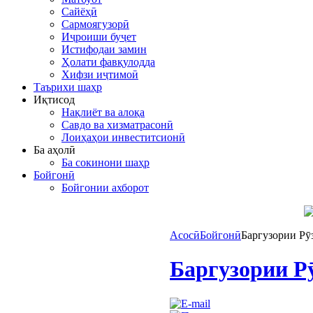
Сайёҳӣ
Сармоягузорӣ
Иҷроиши буҷет
Истифодаи замин
Ҳолати фавқулодда
Хифзи иҷтимоӣ
Таърихи шаҳр
Иқтисод
Нақлиёт ва алоқа
Савдо ва хизматрасонӣ
Лоиҳаҳои инвеститсионӣ
Ба аҳолӣ
Ба сокинони шаҳр
Бойгонӣ
Бойгонии ахборот
Асосӣ
Бойгонӣ
Баргузории Рӯ
Баргузории Р