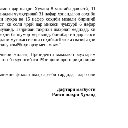
мон дар шаҳри Хуҷанд 8 мактаби давлатӣ, 11
мпиадаи ҷумҳуриявӣ 31 нафар хонандагон соҳиби
ли нуқра ва 15 нафар соҳиби медали биринҷӣ
ст, ки соли ҷорӣ дар миқёси ҷумҳурӣ 6 нафар
уданд. Таҷрибаи таърихӣ шаҳодат медиҳад, ки
зеҳнӣ ба шумор мераванд, бинобар ин дар асоси
дани мутахассисони соҳибкасб яке аз вазифаҳои
зиву комёбиҳо орзу менамоям”.
ешвои миллат, Президенти мамлакат муҳтарам
тон ба муносибати Рӯзи донишро тариқи оинаи
аълимии фаъоли шаҳр арзёбӣ гардида, дар соли
Дафтари матбуоти
Раиси ша
ҳ
ри Ху
ҷ
анд