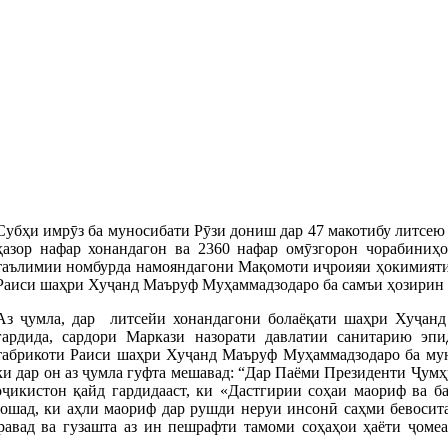
Субҳи имрӯз ба муносибати Рӯзи дониш дар 47 макотибу литсею
ҳазор нафар хонандагон ва 2360 нафар омӯзгорон чорабиниҳо
таълимии номбурда намояндагони Мақомоти иҷроияи ҳокимияти 
Раиси шаҳри Хуҷанд Маъруф Муҳаммадзодаро ба самъи ҳозирин 
Аз ҷумла, дар литсейи хонандагони болаёқати шаҳри Хуҷанд
гардида, сардори Маркази назорати давлатии санитарию эп
табрикоти Раиси шаҳри Хуҷанд Маъруф Муҳаммадзодаро ба мун
ки дар он аз ҷумла гуфта мешавад: “Дар Паёми Президенти Ҷум
икистон қайд гардидааст, ки «Дастгирии соҳаи маориф ва ба
бошад, ки аҳли маориф дар рушди неруи инсонӣ саҳми бевосита
авад ва гузашта аз ин пешрафти тамоми соҳаҳои ҳаёти ҷомеа