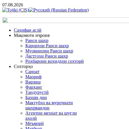
07.08.2026
Cаҳифаи аслӣ
Мақомоти иҷроия
Раиси шаҳр
Қарорҳои Раиси шаҳр
Муовинони Раиси шаҳр
Дастгоҳи Раиси шаҳр
Роҳбарони воҳидҳои сохторӣ
Сохторҳо
Саноат
Маориф
Варзиш
Фарҳанг
Тандурустӣ
Бахши дин
Мактубҳо ва муроҷиати
шаҳрвандон
Агентии меҳнат ва шуғли
аҳолӣ
Меъморӣ
Матбуот