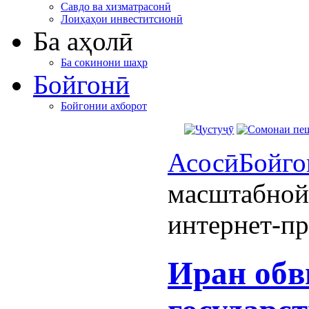
Савдо ва хизматрасонӣ
Лоиҳаҳои инвеститсионӣ
Ба аҳолӣ
Ба сокинони шаҳр
Бойгонӣ
Бойгонии ахборот
Асосӣ
Бойго
масштабной
интернет-пр
Иран обв