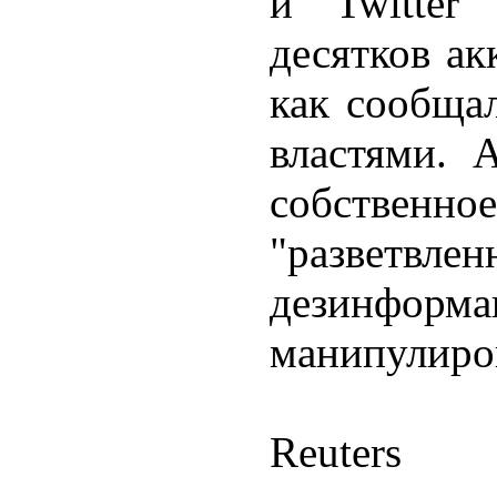
и Twitter
десятков ак
как сообщал
властями. А
собственное
"разветвл
дезинформ
манипулиро
Reuters