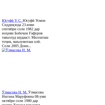
Юсуфӣ У. C.
Юсуфӣ Усмон
Сиддиқзода 23-юми
сентябри соли 1982 дар
ноҳияи Бобоҷон Ғафуров
таваллуд шудааст. Миллаташ
тоҷик, маълумоташ олӣ.
Соли 2005 Дони...
Ӯлмасова Н. М.
Ӯлмасова
Нигина Маруфовна 08-уми
октябри соли 1980 дар
шаҳри Хуҷанд таваллуд