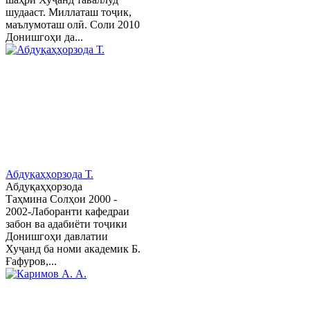
шудааст. Миллаташ тоҷик,
маълумоташ олӣ. Соли 2010
Донишгоҳи да...
Абдуқаҳҳорзода Т.
Абдуқаҳҳорзода
Таҳмина Солҳои 2000 -
2002-Лаборанти кафедраи
забон ва адабиёти тоҷики
Донишгоҳи давлатии
Хуҷанд ба номи академик Б.
Ғафуров,...