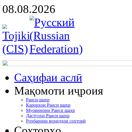
08.08.2026
Cаҳифаи аслӣ
Мақомоти иҷроия
Раиси шаҳр
Қарорҳои Раиси шаҳр
Муовинони Раиси шаҳр
Дастгоҳи Раиси шаҳр
Роҳбарони воҳидҳои сохторӣ
Сохторҳо