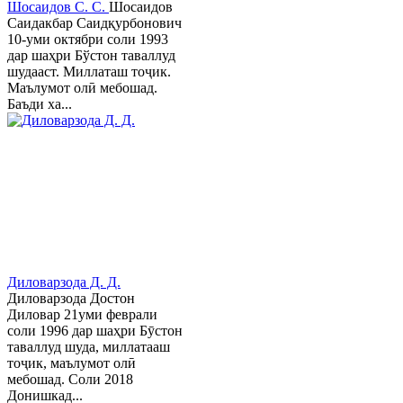
Шосаидов С. С.
Шосаидов
Саидакбар Саидқурбонович
10-уми октябри соли 1993
дар шаҳри Бўстон таваллуд
шудааст. Миллаташ тоҷик.
Маълумот олӣ мебошад.
Баъди ха...
Диловарзода Д. Д.
Диловарзода Достон
Диловар 21уми феврали
соли 1996 дар шаҳри Бӯстон
таваллуд шуда, миллатааш
тоҷик, маълумот олӣ
мебошад. Соли 2018
Донишкад...