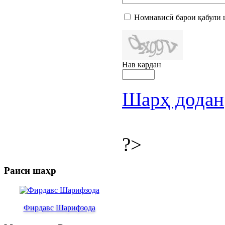
Номнависӣ барои қабули 
Нав кардан
Шарҳ додан
?>
Раиси шаҳр
Фирдавс Шарифзода