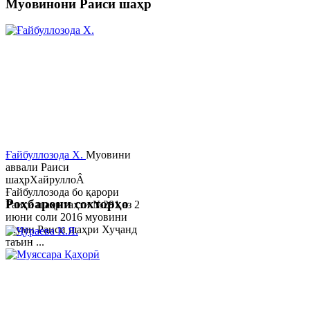
Муовинони Раиси шаҳр
Ғайбуллозода Х.
Муовини
аввали Раиси
шаҳрХайруллоÂ
Ғайбуллозода бо қарори
Роҳбарони сохторҳо
Раиси шаҳр таҳти №281 аз 2
июни соли 2016 муовини
якуми Раиси шаҳри Хуҷанд
таъин ...