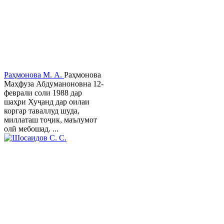
Раҳмонова М. А.
Раҳмонова
Маҳфуза Абдуманоновна 12-
феврали соли 1988 дар
шаҳри Хуҷанд дар оилаи
коргар таваллуд шуда,
миллаташ тоҷик, маълумот
олӣ мебошад. ...