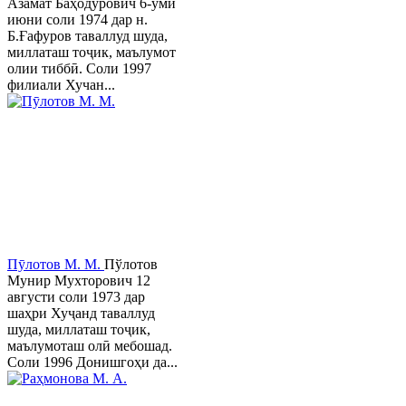
Азамат Баҳодурович 6-уми
июни соли 1974 дар н.
Б.Ғафуров таваллуд шуда,
миллаташ тоҷик, маълумот
олии тиббӣ. Соли 1997
филиали Хучан...
Пӯлотов М. М.
Пўлотов
Мунир Мухторович 12
августи соли 1973 дар
шаҳри Хуҷанд таваллуд
шуда, миллаташ тоҷик,
маълумоташ олӣ мебошад.
Соли 1996 Донишгоҳи да...