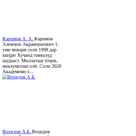
Каримов А. А.
Каримов
Азимҷон Акрамҷонович 1-
уми январи соли 1998 дар
шаҳри Хуҷанд таввалуд
шудааст. Миллаташ тоҷик,
маълумоташ олӣ. Соли 2020
Академияи х...
Воҳидов А.Б.
Воҳидов