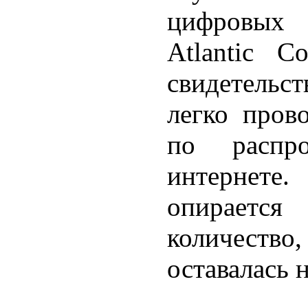
цифровых э
Atlantic C
свидетельс
легко пров
по распр
интернет
опираетс
количество
оставалась 