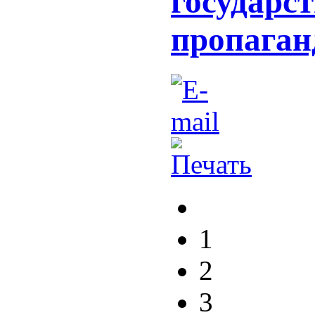
государс
пропаган
1
2
3