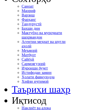
Саноат
Маориф
Варзиш
Фарҳанг
Тандурустӣ
Бахши дин
Мактубҳо ва муроҷиати
шаҳрвандон
Агентии меҳнат ва шуғли
аҳолӣ
Меъморӣ
Матбуот
Сайёҳӣ
Сармоягузорӣ
Иҷроиши буҷет
Истифодаи замин
Ҳолати фавқулодда
Хифзи иҷтимоӣ
Таърихи шаҳр
Иқтисод
Нақлиёт ва алоқа