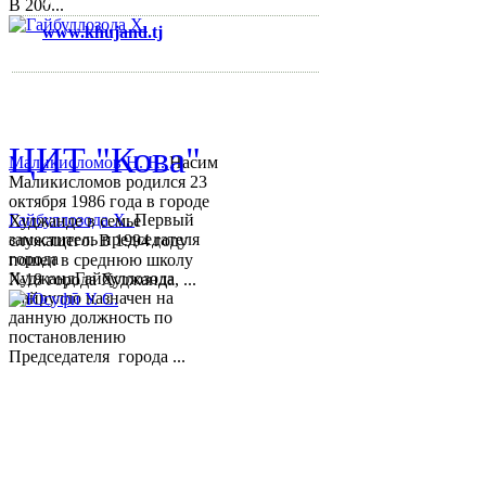
В 200...
www.khujand.tj
,
e-mail:
mihd.khujand@gmail.com
© 2013-2018 Разработчик и 
ЦИТ "Кова"
Маликисломов Н. Н.
Насим
Маликисломов родился 23
октября 1986 года в городе
Гайбуллозода Х.
Первый
Худжанде в семье
заместитель председателя
служащего. В 1994 году
города
пошел в среднюю школу
ХуджандГайбуллозода
№18 города Худжанда, ...
Хайрулло назначен на
данную должность по
постановлению
Председателя города ...