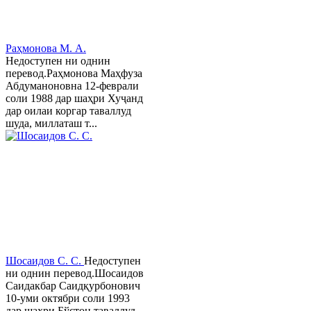
Раҳмонова М. А.
Недоступен ни однин
перевод.Раҳмонова Маҳфуза
Абдуманоновна 12-феврали
соли 1988 дар шаҳри Хуҷанд
дар оилаи коргар таваллуд
шуда, миллаташ т...
Шосаидов С. С.
Недоступен
ни однин перевод.Шосаидов
Саидакбар Саидқурбонович
10-уми октябри соли 1993
дар шаҳри Бўстон таваллуд