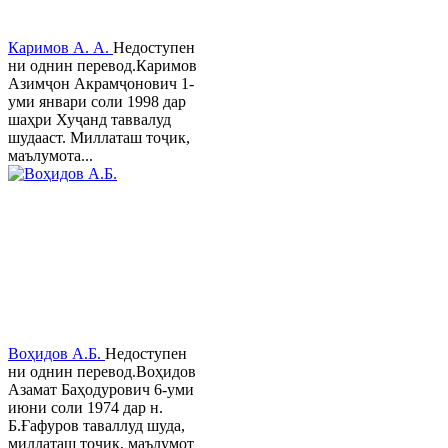
Каримов А. А.
Недоступен
ни однин перевод.Каримов
Азимҷон Акрамҷонович 1-
уми январи соли 1998 дар
шаҳри Хуҷанд таввалуд
шудааст. Миллаташ тоҷик,
маълумота...
Воҳидов А.Б.
Недоступен
ни однин перевод.Воҳидов
Азамат Баҳодурович 6-уми
июни соли 1974 дар н.
Б.Ғафуров таваллуд шуда,
миллаташ тоҷик, маълумот