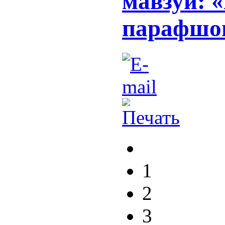
мавзуи: 
парафшон
1
2
3