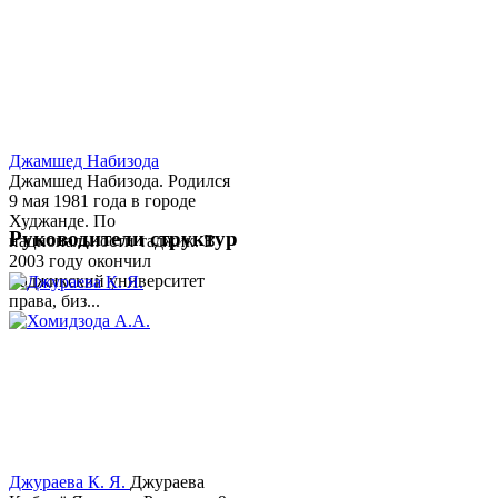
Джамшед Набизода
Джамшед Набизода. Родился
9 мая 1981 года в городе
Худжанде. По
Руководители структур
национальности таджик. В
2003 году окончил
Таджикский университет
права, биз...
Джураева К. Я.
Джураева