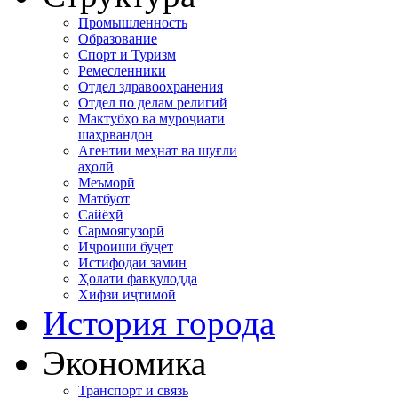
Промышленность
Образование
Спорт и Туризм
Ремесленники
Отдел здравоохранения
Отдел по делам религий
Мактубҳо ва муроҷиати
шаҳрвандон
Агентии меҳнат ва шуғли
аҳолӣ
Меъморӣ
Матбуот
Сайёҳӣ
Сармоягузорӣ
Иҷроиши буҷет
Истифодаи замин
Ҳолати фавқулодда
Хифзи иҷтимоӣ
История города
Экономика
Транспорт и связь