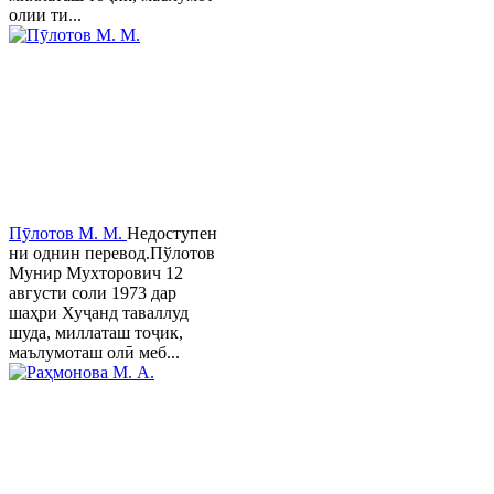
олии ти...
Пӯлотов М. М.
Недоступен
ни однин перевод.Пўлотов
Мунир Мухторович 12
августи соли 1973 дар
шаҳри Хуҷанд таваллуд
шуда, миллаташ тоҷик,
маълумоташ олӣ меб...