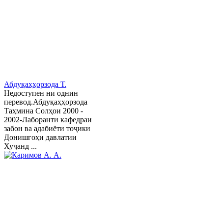
Абдуқаҳҳорзода Т.
Недоступен ни однин
перевод.Абдуқаҳҳорзода
Таҳмина Солҳои 2000 -
2002-Лаборанти кафедраи
забон ва адабиёти тоҷики
Донишгоҳи давлатии
Хуҷанд ...