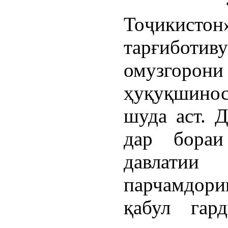
Тоҷикистон»
тарғиботи
омузгорон
ҳуқуқшиносо
шуда аст. 
дар бораи
давлатии
парчамдори
қабул гар