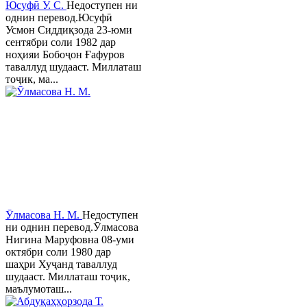
Юсуфӣ У. C.
Недоступен ни
однин перевод.Юсуфӣ
Усмон Сиддиқзода 23-юми
сентябри соли 1982 дар
ноҳияи Бобоҷон Ғафуров
таваллуд шудааст. Миллаташ
тоҷик, ма...
Ӯлмасова Н. М.
Недоступен
ни однин перевод.Ӯлмасова
Нигина Маруфовна 08-уми
октябри соли 1980 дар
шаҳри Хуҷанд таваллуд
шудааст. Миллаташ тоҷик,
маълумоташ...