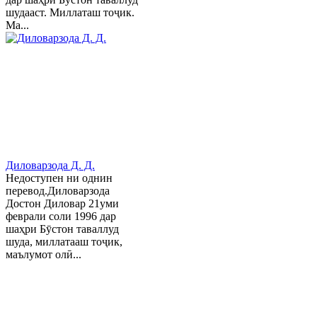
шудааст. Миллаташ тоҷик.
Ма...
Диловарзода Д. Д.
Недоступен ни однин
перевод.Диловарзода
Достон Диловар 21уми
феврали соли 1996 дар
шаҳри Бӯстон таваллуд
шуда, миллатааш тоҷик,
маълумот олӣ...