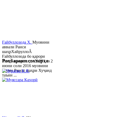
Ғайбуллозода Х.
Муовини
аввали Раиси
шаҳрХайруллоÂ
Ғайбуллозода бо қарори
Роҳбарони сохторҳо
Раиси шаҳр таҳти №281 аз 2
июни соли 2016 муовини
якуми Раиси шаҳри Хуҷанд
таъин ...