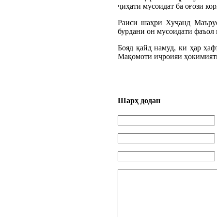
ҷиҳати мусоидат ба оғози ко
Раиси шаҳри Хуҷанд Маъруф
бурдани он мусоидати фаъол 
Бояд қайд намуд, ки ҳар ҳа
Мақомоти иҷроияи ҳокимияти
Шарҳ додан