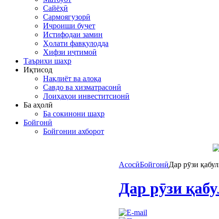
Сайёҳӣ
Сармоягузорӣ
Иҷроиши буҷет
Истифодаи замин
Ҳолати фавқулодда
Хифзи иҷтимоӣ
Таърихи шаҳр
Иқтисод
Нақлиёт ва алоқа
Савдо ва хизматрасонӣ
Лоиҳаҳои инвеститсионӣ
Ба аҳолӣ
Ба сокинони шаҳр
Бойгонӣ
Бойгонии ахборот
Асосӣ
Бойгонӣ
Дар рӯзи қабу
Дар рӯзи қаб