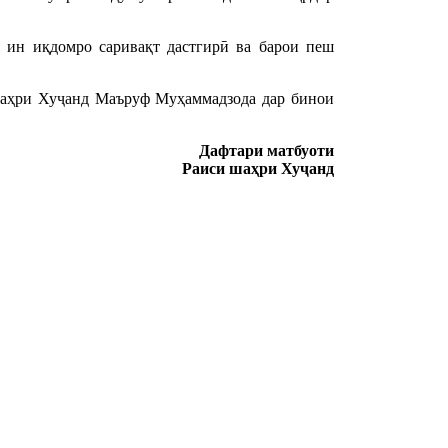
 ин иқдомро саривақт дастгирӣ ва барои пеш
 шаҳри Хуҷанд Маъруф Муҳаммадзода дар бинои
Дафтари матбуоти
Раиси ша
ҳ
ри Ху
ҷ
анд