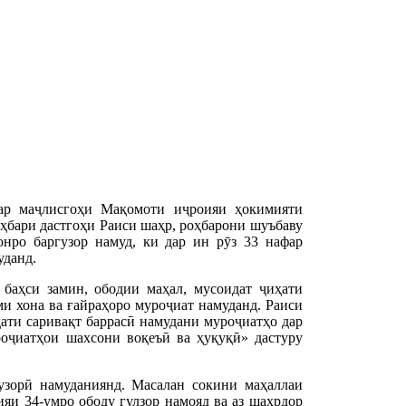
ар маҷлисгоҳи Мақомоти иҷроияи ҳокимияти
ҳбари дастгоҳи Раиси шаҳр, роҳбарони шуъбаву
нро баргузор намуд, ки дар ин рӯз 33 нафар
уданд.
баҳси замин, ободии маҳал, мусоидат ҷиҳати
ми хона ва ғайраҳоро муроҷиат намуданд. Раиси
ти саривақт баррасӣ намудани муроҷиатҳо дар
оҷиатҳои шахсони воқеъӣ ва ҳуқуқӣ» дастуру
узорӣ намуданиянд. Масалан сокини маҳаллаи
и 34-умро ободу гулзор намояд ва аз шаҳрдор