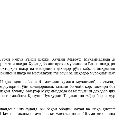
Субҳи имрӯз Раиси шаҳри Хуҷанд Маъруф Муҳаммадзода д
давлатии шаҳри Хуҷанд бо иштироки муовинони Раиси шаҳр, ро
сохторҳои шаҳр ва масъулини дахлдор рӯзи қабули шаҳрвандо
сокинони шаҳр бо масъалаҳои гуногун ба шаҳрдор муроҷиат нам
Шаҳрвандон вобаста ба масоили кӯмаки муолиҷавӣ, сохтмон, 
баргузории тӯйи хонадоршавӣ, таъмин бо ҷойи кор, таъмири бо
шаҳри Хуҷанд Маъруф Муҳаммадзода ба масъулини дахлдор ҷиҳа
асоси талаботи Қонуни Ҷумҳурии Тоҷикистон «Дар бораи мур
вандоне низ буданд, ки баҳри ободии маҳал ва шаҳр ҳиссаг
амсиев иқдом намудааст, ки мавзеъи хонаи 16-уми микроноҳия