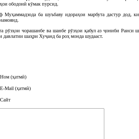
рҳои ободонӣ кӯмак пурсид.
 Муҳаммадзода ба шуъбаву идораҳои марбута дастур дод, ки
намоянд.
фта рӯзҳои чорашанбе ва шанбе рӯзҳои қабул аз ҷониби Раиси
 давлатии шаҳри Хуҷанд ба роҳ монда шудааст.
Ном (ҳатмӣ)
E-Mail (ҳатмӣ)
Сайт