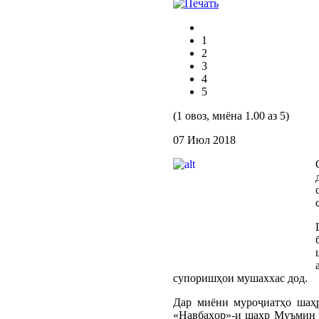
1
2
3
4
5
(1 овоз, миёна 1.00 аз 5)
07 Июл 2018
супоришҳои мушаххас дод.
Дар миёни муроҷиатҳо шаҳр
«Навбаҳор»-и шаҳр Муъмин Ш