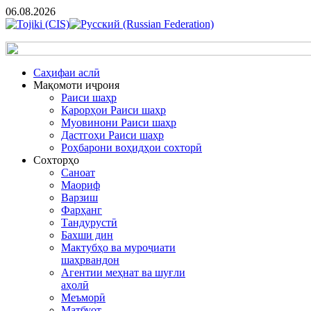
06.08.2026
Cаҳифаи аслӣ
Мақомоти иҷроия
Раиси шаҳр
Қарорҳои Раиси шаҳр
Муовинони Раиси шаҳр
Дастгоҳи Раиси шаҳр
Роҳбарони воҳидҳои сохторӣ
Сохторҳо
Саноат
Маориф
Варзиш
Фарҳанг
Тандурустӣ
Бахши дин
Мактубҳо ва муроҷиати
шаҳрвандон
Агентии меҳнат ва шуғли
аҳолӣ
Меъморӣ
Матбуот