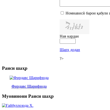
Номнависӣ барои қабули 
Нав кардан
Шарҳ додан
?>
Раиси шаҳр
Фирдавс Шарифзода
Муовинони Раиси шаҳр