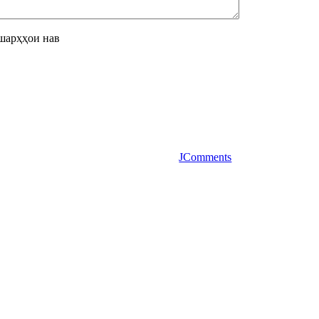
шарҳҳои нав
JComments