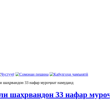
ли шаҳрвандон 33 нафар муроҷиат намуданд
ули шаҳрвандон 33 нафар муро