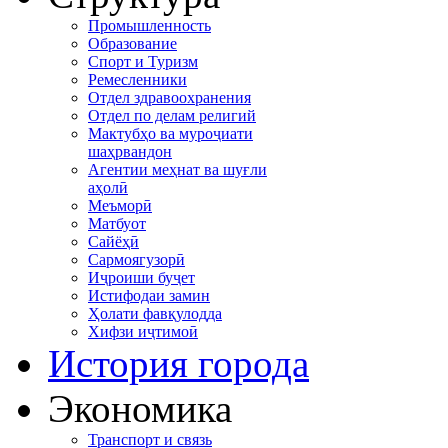
Промышленность
Образование
Спорт и Туризм
Ремесленники
Отдел здравоохранения
Отдел по делам религий
Мактубҳо ва муроҷиати
шаҳрвандон
Агентии меҳнат ва шуғли
аҳолӣ
Меъморӣ
Матбуот
Сайёҳӣ
Сармоягузорӣ
Иҷроиши буҷет
Истифодаи замин
Ҳолати фавқулодда
Хифзи иҷтимоӣ
История города
Экономика
Транспорт и связь