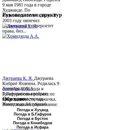
9 мая 1981 года в городе
Худжанде. По
Руководители структур
национальности таджик. В
2003 году окончил
Таджикский университет
права, биз...
Джураева К. Я.
Джураева
Кибриё Яхяевна. Родилась 9
Хомидзода А.А.
сентября 1966 года в
Руководитель аппарата
Б.Гафуровском районе, по
Обу хаво
председателя города
национальности таджичка.
Хомидзода Абдувахоб
Имеет высшее образование.
Абдумаджид родился 8
В 1997 ...
Погода в Хуҷанд
Погода в Б.Ғафуров
июня 1978 года в городе
Погода в Бустон
Худжанде. По
Погода в Конибодом
национальности...
Погода в Исфара