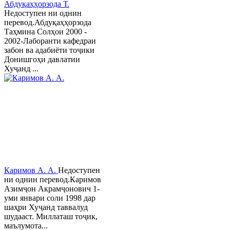
Абдуқаҳҳорзода Т.
Недоступен ни однин
перевод.Абдуқаҳҳорзода
Таҳмина Солҳои 2000 -
2002-Лаборанти кафедраи
забон ва адабиёти тоҷики
Донишгоҳи давлатии
Хуҷанд ...
Каримов А. А.
Недоступен
ни однин перевод.Каримов
Азимҷон Акрамҷонович 1-
уми январи соли 1998 дар
шаҳри Хуҷанд таввалуд
шудааст. Миллаташ тоҷик,
маълумота...