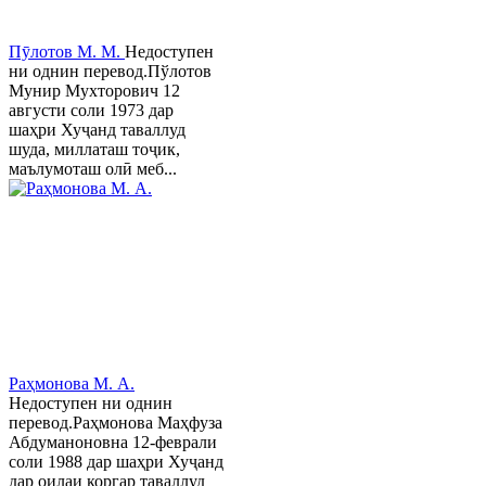
Пӯлотов М. М.
Недоступен
ни однин перевод.Пўлотов
Мунир Мухторович 12
августи соли 1973 дар
шаҳри Хуҷанд таваллуд
шуда, миллаташ тоҷик,
маълумоташ олӣ меб...
Раҳмонова М. А.
Недоступен ни однин
перевод.Раҳмонова Маҳфуза
Абдуманоновна 12-феврали
соли 1988 дар шаҳри Хуҷанд
дар оилаи коргар таваллуд