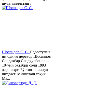
шуда, миллаташ т...
Шосаидов С. С.
Недоступен
ни однин перевод.Шосаидов
Саидакбар Саидқурбонович
10-уми октябри соли 1993
дар шаҳри Бўстон таваллуд
шудааст. Миллаташ тоҷик.
Ма...