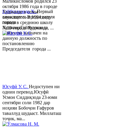
Маликисломов родился 23
октября 1986 года в городе
Гайбуллозода Х.
Первый
Худжанде в семье
заместитель председателя
служащего. В 1994 году
города
пошел в среднюю школу
ХуджандГайбуллозода
№18 города Худжанда, ...
Хайрулло назначен на
данную должность по
постановлению
Председателя города ...
Юсуфӣ У. C.
Недоступен ни
однин перевод.Юсуфӣ
Усмон Сиддиқзода 23-юми
сентябри соли 1982 дар
ноҳияи Бобоҷон Ғафуров
таваллуд шудааст. Миллаташ
тоҷик, ма...