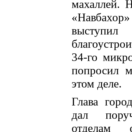
махаллей. 
«Навбах
выступ
благоустро
34-го микро
попросил м
этом деле.
Глава горо
дал поруч
отделам 