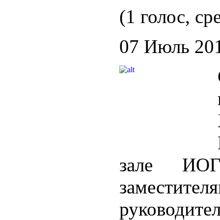
(1 голос, ср
07 Июль 20
зале ИО
заместит
руковод