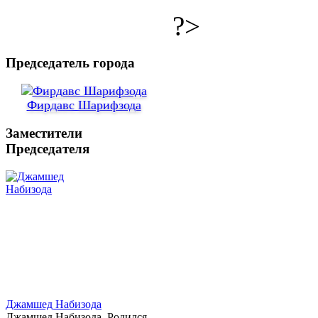
?>
Председатель города
Фирдавс Шарифзода
Заместители
Председателя
Джамшед Набизода
Джамшед Набизода. Родился