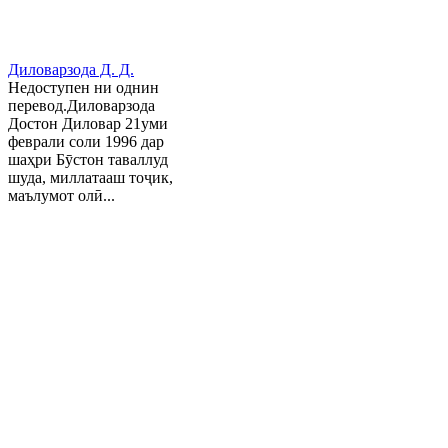
Диловарзода Д. Д.
Недоступен ни однин
перевод.Диловарзода
Достон Диловар 21уми
феврали соли 1996 дар
шаҳри Бӯстон таваллуд
шуда, миллатааш тоҷик,
маълумот олӣ...