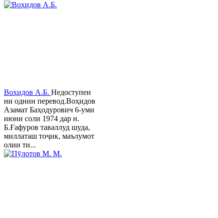
Воҳидов А.Б.
Недоступен
ни однин перевод.Воҳидов
Азамат Баҳодурович 6-уми
июни соли 1974 дар н.
Б.Ғафуров таваллуд шуда,
миллаташ тоҷик, маълумот
олии ти...