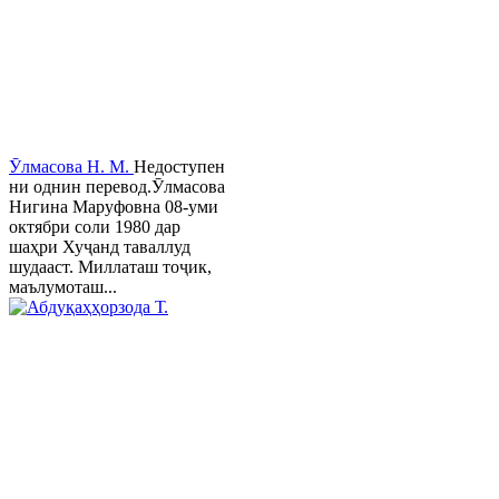
Ӯлмасова Н. М.
Недоступен
ни однин перевод.Ӯлмасова
Нигина Маруфовна 08-уми
октябри соли 1980 дар
шаҳри Хуҷанд таваллуд
шудааст. Миллаташ тоҷик,
маълумоташ...