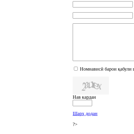
Номнависӣ барои қабули 
Нав кардан
Шарҳ додан
?>