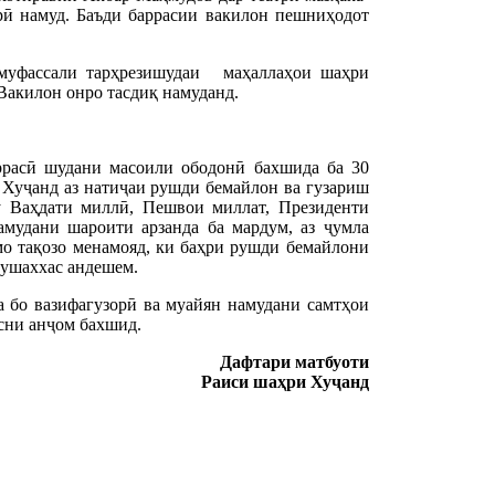
ӣ намуд. Баъди баррасии вакилон пешниҳодот
 муфассали тарҳрезишудаи маҳаллаҳои шаҳри
Вакилон онро тасдиқ намуданд.
ррасӣ шудани масоили ободонӣ бахшида ба 30
Хуҷанд аз натиҷаи рушди бемайлон ва гузариш
у Ваҳдати миллӣ, Пешвои миллат, Президенти
мудани шароити арзанда ба мардум, аз ҷумла
 мо тақозо менамояд, ки баҳри рушди бемайлони
мушаххас андешем.
бо вазифагузорӣ ва муайян намудани самтҳои
сни анҷом бахшид.
Дафтари матбуоти
Раиси ша
ҳ
ри Ху
ҷ
анд