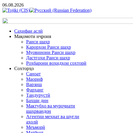
06.08.2026
Cаҳифаи аслӣ
Мақомоти иҷроия
Раиси шаҳр
Қарорҳои Раиси шаҳр
Муовинони Раиси шаҳр
Дастгоҳи Раиси шаҳр
Роҳбарони воҳидҳои сохторӣ
Сохторҳо
Саноат
Маориф
Варзиш
Фарҳанг
Тандурустӣ
Бахши дин
Мактубҳо ва муроҷиати
шаҳрвандон
Агентии меҳнат ва шуғли
аҳолӣ
Меъморӣ
Матбуот