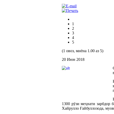
1
2
3
4
5
(1 овоз, миёна 1.00 аз 5)
20 Июн 2018
1300 рӯзи меҳнати зарбдор 
Хайрулло Ғайбуллозода, муо