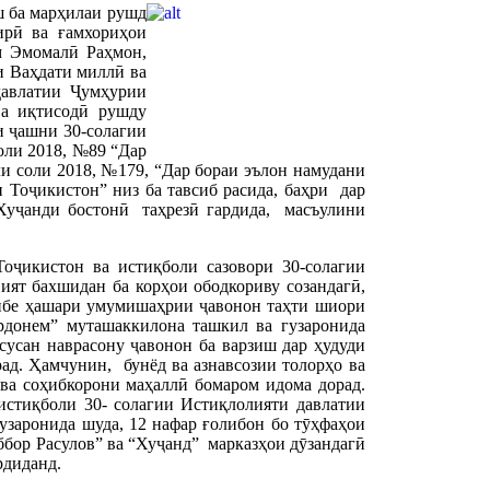
ш ба марҳилаи рушд
ирӣ ва ғамхориҳои
м Эмомалӣ Раҳмон,
и Ваҳдати миллӣ ва
давлатии Ҷумҳурии
ва иқтисодӣ рушду
и ҷашни 30-солагии
оли 2018, №89 “Дар
ли соли 2018, №179, “Дар бораи эълон намудани
 Тоҷикистон” низ ба тавсиб расида, баҳри дар
Хуҷанди бостонӣ таҳрезӣ гардида, масъулини
оҷикистон ва истиқболи сазовори 30-солагии
ият бахшидан ба корҳои ободкориву созандагӣ,
нбе ҳашари умумишаҳрии ҷавонон таҳти шиори
рдонем” муташаккилона ташкил ва гузаронида
усусан наврасону ҷавонон ба варзиш дар ҳудуди
ад. Ҳамчунин, бунёд ва азнавсозии толорҳо ва
ва соҳибкорони маҳаллӣ бомаром идома дорад.
истиқболи 30- солагии Истиқлолияти давлатии
аронида шуда, 12 нафар ғолибон бо тӯҳфаҳои
бор Расулов” ва “Хуҷанд” марказҳои дӯзандагӣ
рдиданд.