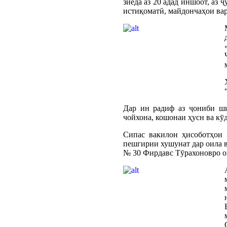
зиёда аз 20 адад иншоот, аз
истиқоматӣ, майдончаҳои вар
Дар ин радиф аз ҷониби ши
чойхона, кошонаи ҳусн ва кӯ
Сипас вакилон ҳисоботҳои
пешгирии хушунат дар оила 
№ 30 Фирдавс Тӯрахоновро ои