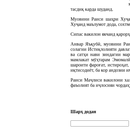
тасдиқ карда шуданд.
Муовини Раиси шаҳри Хуҷа
Хуҷанд маълумот дода, сохт
Сипас вакилон якчанд қарор
Анвар Яъқубӣ, муовини Раи
солагии Истиқлолияти давла
ва сатҳи нави зиндагии ма
мамлакат мӯҳтарам Эмомалӣ
шароити фароғат, истироҳат,
иқтисодиёт, ба кор андозии 
Раиси Маҷлиси вакилони ха
фаъолият ба иҷлосияи чорда
Шарҳ додан