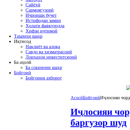
Сайёҳӣ
Сармоягузорӣ
Иҷроиши буҷет
Истифодаи замин
Ҳолати фавқулодда
Хифзи иҷтимоӣ
Таърихи шаҳр
Иқтисод
Нақлиёт ва алоқа
Савдо ва хизматрасонӣ
Лоиҳаҳои инвеститсионӣ
Ба аҳолӣ
Ба сокинони шаҳр
Бойгонӣ
Бойгонии ахборот
Асосӣ
Бойгонӣ
Иҷлосияи чорд
Иҷлосияи чор
баргузор шуд