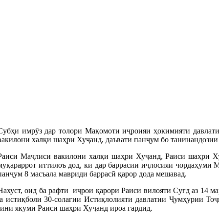
Субҳи имрӯз дар толори Мақомоти иҷроияи ҳокимияти давлат
вакилони халқи шаҳри Хуҷанд, даъвати панҷум бо танинандозии
Раиси Маҷлиси вакилони халқи шаҳри Хуҷанд, Раиси шаҳри Х
муқараррот иттилоъ дод, ки дар баррасии иҷлосияи чордаҳуми 
панҷум 8 масъала мавриди баррасӣ қарор дода мешавад.
Нахуст, оид ба рафти иҷрои қарори Раиси вилояти Суғд аз 14 м
ба истиқболи 30-солагии Истиқлолияти давлатии Ҷумҳурии Тоҷ
вини якуми Раиси шаҳри Хуҷанд ироа гардид.