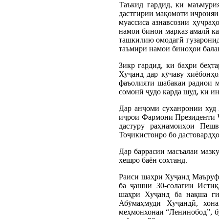
Таъкид гардид, ки маъмур
дастгирии мақомоти иҷроияи
муассиса азнавсозии ҳуҷраҳо
намои бинои марказ амалӣ ка
ташкилию омодагӣ гузаронид
таъмири намои биноҳои балан
Зикр гардид, ки баҳри беҳ
Хуҷанд дар кӯчаву хиёбонҳо
фаъолияти шабакаи радиои м
сомонӣ ҷудо карда шуд, ки и
Дар анҷоми суханронии худ 
иҷрои Фармони Президенти Ҷ
дастуру раҳнамоиҳои Пешв
Тоҷикистонро бо дастовардҳо
Дар баррасии масъалаи мазк
хешро баён сохтанд.
Раиси шаҳри Хуҷанд Маъруф 
ба ҷашни 30-солагии Истиқ
шаҳри Хуҷанд ба нақша гир
Абӯмаҳмуди Хуҷандӣ, хона
меҳмонхонаи “Ленинобод”, бу