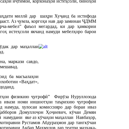
сисаҳои иҷтимоӣ, корхонаҳои истеҳсолӣ, биноҳои
аҳдати миллӣ дар шаҳри Хуҷанд ба истифода
ааст. Аз ҷумла, коргоҳи нав дар заминаи ҶДММ
ча-мебел” фаъол мегардад, ки дар ҳамкории
гоҳ истеҳсоли якчанд намуди мебелҳоро барои
ӯдак дар маҳаллаи
д.
а, маркази савдо,
 мешавад.
оид ба масъалаҳои
ихоботии «Ваҳдат»,
доданд.
ктҳои физикию ҷуғрофӣ” Фирӯза Нуруллозода
ва ивази номи иншоотҳои таърихию ҷуғрофии
 намуда, хулосаи комиссияро дар бораи иваз
абборов Домуллоҷон Ҳоҷиевич, кӯчаи Демян
ӣ намудани яке аз кӯчаҳои маҳаллаи Навбаҳор,
хотиравии Рустамов Абдураҳмон дар тангкӯчаи
хотиравии Акбар Маҳмудов дар театри мазҳака-