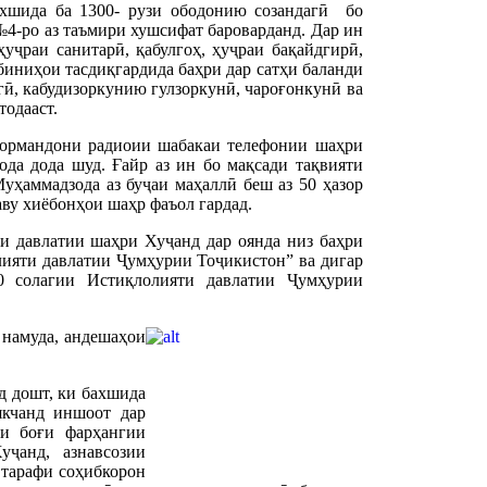
хшида ба 1300- рузи ободонию созандагӣ бо
4-ро аз таъмири хушсифат бароварданд. Дар ин
ҳуҷраи санитарӣ, қабулгоҳ, ҳуҷраи бақайдгирӣ,
биниҳои тасдиқгардида баҳри дар сатҳи баланди
ӣ, кабудизоркунию гулзоркунӣ, чароғонкунӣ ва
тодааст.
 кормандони радиоии шабакаи телефонии шаҳри
ода дода шуд. Ғайр аз ин бо мақсади тақвияти
ҳаммадзода аз буҷаи маҳаллӣ беш аз 50 ҳазор
аву хиёбонҳои шаҳр фаъол гардад.
и давлатии шаҳри Хуҷанд дар оянда низ баҳри
ияти давлатии Ҷумҳурии Тоҷикистон” ва дигар
0 солагии Истиқлолияти давлатии Ҷумҳурии
 намуда, андешаҳои
д дошт, ки бахшида
якчанд иншоот дар
ди боғи фарҳангии
ҷанд, азнавсозии
 тарафи соҳибкорон