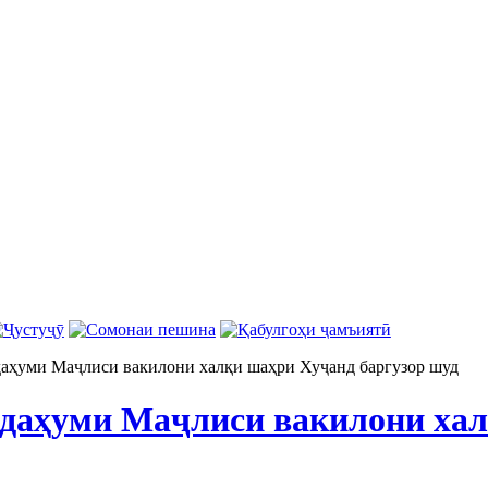
аҳуми Маҷлиси вакилони халқи шаҳри Хуҷанд баргузор шуд
даҳуми Маҷлиси вакилони ха