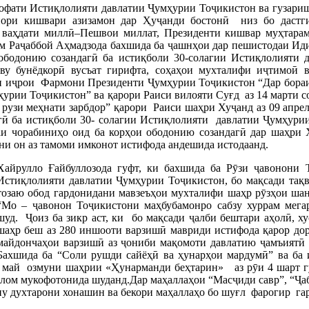
рофати Истиқлолияти давлатии Ҷумҳурии Тоҷикистон ва гузари
нори кишвари азизамон дар Ҳуҷанди бостонӣ низ бо дастг
у ваҳдати миллӣ–Пешвои миллат, Президенти кишвар муҳтара
ам Раҷаббой Аҳмадзода бахшида ба ҷашнҳои дар пешистодаи Ид
 ободонию созандагӣ ба истиқболи 30-солагии Истиқлолияти 
ву бунёдкорӣ вусъат гирифта, соҳаҳои мухталифи иҷтимоӣ 
ри иҷрои Фармони Президенти Ҷумҳурии Тоҷикистон “Дар бора
урии Тоҷикистон” ва қарори Раиси вилояти Суғд аз 14 марти с
 рузи меҳнати зарбдор” қарори Раиси шаҳри Хуҷанд аз 09 апре
гӣ ба истиқболи 30- солагии Истиқлолияти давлатии Ҷумҳурии
аи чорабиниҳо оид ба корҳои ободонию созандагӣ дар шаҳри 
ни он аз тамоми имконот истифода андешида истодаанд.
Хайрулло Ғайбуллозода гуфт, ки бахшида ба Рӯзи ҷавонони Т
Истиқлолияти давлатии Ҷумҳурии Тоҷикистон, бо мақсади тақв
тозаю обод гардонидани мавзеъҳои мухталифи шаҳр рӯзҳои ша
“Мо – ҷавонон Тоҷикистони маҳбубамонро сабзу хуррам мега
шуд. Ҷоиз ба зикр аст, ки бо мақсади ҷалби бештари аҳолӣ, х
шаҳр беш аз 280 иншооти варзишӣ мавриди истифода қарор дор
майдончаҳои варзишӣ аз ҷониби мақомоти давлатию ҷамъиятӣ 
Бахшида ба “Соли рушди сайёҳӣ ва ҳунарҳои мардумӣ” ва ба 
май озмуни шаҳрии «Ҳунарманди беҳтарин» аз рӯи 4 шарт гуз
лом мукофотонида шуданд.Дар маҳаллаҳои “Масҷиди савр”, “Ҷаб
ну духтарони хонашин ва бекори маҳаллаҳо бо шуғл фарогир га