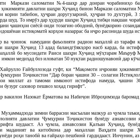
ияти Маркази саломатии №4-шаҳр дар доираи чорабиниҳо ба
 ҳокимияти давлатии шаҳри Хуҷанд бинои Маркази саломатии №
и кории табибон, ҳуҷраи доругузаронӣ, ҳуҷраи то духтурӣ, 3 
рда шуд. То имрӯз дар ҳудуди шаҳри Хуҷанд тибқи нақшаи чора
ани ҷашнҳои сиёсӣ оиди тозагию ободонӣ, бунёдкорию созандаг
дошёнаи истиқоматӣ корҳои назаррас ба иҷро расонида шуда ис
тар ва ҷоннок намудани фаъолияти радиои маҳаллӣ аз тарафи
и шаҳри Хуҷанд 13 адад баландгӯякҳоро насб карда, ба истиф
аҳаллӣ бо мусоидати Раиси шаҳри Хуҷанд мӯҳтарам Маъруф Му
н имкон медиҳад боз иловатан 50 нуқтаи радиошунавонӣ дар кӯч
Хайрулло Ғайбуллозода гуфт, ки “Мақомоти иҷроияи ҳокимият
умҳурии Тоҷикистон “Дар бораи ҷашни 30 – солагии Истиқлол
ои миллат аз тамоми имконот истифода намуда, ҷашни 3
и бузург сазовор пешвоз хоҳад гирифт”.
ур вакилон Назокат Ёрматова ва Набиҷон Иброҳимзода баромад
Муҳаммадзода зимни баррасии масъалаи мазкур аз ҷумла таъки
лолияти давлатии Ҷумҳурии Тоҷикистон бунёду азнавсозии 
ифта шудааст. Аз ҷумла, азнавсозии Қалъаи Хуҷанд, бунё
и маданият ва китобхона дар маҳаллаи Ваҳдати шаҳри Ху
нёди роҳи танобӣ ва ғайраҳо пешбинӣ гардидааст. Инчунин, аз