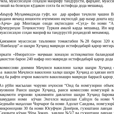
 ҷумла, муассисаҳои соҳаҳои маорифу тандурустӣ, фарҳанг, муас
зишӣ ва бозиҳои кӯдакон сохта ба истифода дода мешавад.
Маъруф Муҳаммадзода гуфт, ки дар арафаи таҷлили ҷашни В
додани якчанд иншооти иҷтимоию иқтисодӣ дар назар дошта шуд
«Арча» дар Минтақаи озоди иқтисодии «Суғд» бо номи “Ар
Ҷумхуриҳои Тоҷикистону Туркия амалӣ карда мешавад. Ин кор
муассисаҳои соҳаи маориф ва тандурустӣ роҳандозӣ менамояд.
Ҳамзамон муассисаи таълимии томактабии №28 барои 320 к
“Навбаҳор”-и шаҳри Хуҷанд мавриди истифодабарӣ қарор мегира
ркати «Иморатсоз» маҷмааи хонаҳои истиқоматии баландошён
дакистон барои 240 нафар низ мавриди истифодабарӣ қарор дода
 комиссияи доимии Маҷлиси вакилони халқи шаҳри Хуҷанд 
ва вакили Маҷлиси вакилони халқи шаҳри Хуҷанд аз ҳавзаи инт
д ба рафти иҷрои ваколати вакилиашро мавриди баррасӣ қарор 
Аз рӯйи масъалаи чоруми иҷлосия “Оид ба номгузории объе
муовини Раиси шаҳри Хуҷанд, раиси комиссияи номгузорӣ 
мақомоти иҷроияи ҳокимияти давлатии шаҳри Хуҷанд баромад
намудани номи кӯчаи Энгелси маҳаллаи Сайҳун ба номи Ҷ
Бедныйи маҳаллаи Чорчароғ ба номи Адолат Саидова, номгузор
микроноҳияи 30 ба номи Юсуфҷон Донёров, гузоштани лавҳаи 
Саховати кӯчаи Ҷӯра Зокир, ҳавлии №5/7 ва гузоштани лавҳаи 