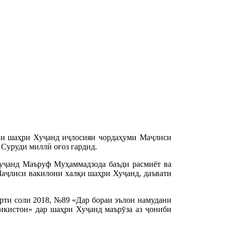
ии шаҳри Хуҷанд иҷлосияи чордаҳуми Маҷлиси
 Суруди миллӣ оғоз гардид.
уҷанд Маъруф Муҳаммадзода баъди расмиёт ва
Маҷлиси вакилони халқи шаҳри Хуҷанд, даъвати
арти соли 2018, №89 «Дар бораи эълон намудани
икистон» дар шаҳри Хуҷанд маърӯза аз ҷониби