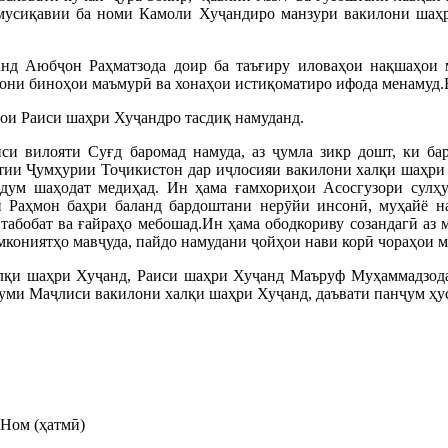
мусиқавии ба номи Камоли Хуҷандиро манзури вакилони шаҳр
нд Аюбҷон Раҳматзода доир ба таъғиру иловаҳои нақшаҳои
мони биноҳои маъмурӣ ва хонаҳои истиқоматиро ифода менамуд.
ҳои Раиси шаҳри Хуҷандро тасдиқ намуданд.
си вилояти Суғд баромад намуда, аз ҷумла зикр дошт, ки ба
тии Ҷумҳурии Тоҷикистон дар иҷлосияи вакилони халқи шаҳри 
рдум шаҳодат медиҳад. Ин ҳама ғамхориҳои Асосгузори сулҳ
 Раҳмон баҳри баланд бардоштани нерӯйи инсонӣ, муҳайё на
 табобат ва ғайраҳо мебошад.Ин ҳама ободкориву созандагӣ аз
имкониятҳо мавҷуда, пайдо намудани ҷойҳои нави корӣ чораҳои 
лқи шаҳри Хуҷанд, Раиси шаҳри Хуҷанд Маъруф Муҳаммадзода 
ҳуми Маҷлиси вакилони халқи шаҳри Хуҷанд, даъвати панҷум ҳу
Ном (ҳатмӣ)