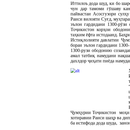
Иттилоъ дода шуд, ки бо ша
чун дар тамоми гӯшаву ка
пайвастаи Асосгузори сулҳ
Раиси вилояти Суғд, муҳтар
эълон гардидани 1300-рӯзи
Тоҷикистон корҳои ободони
таҳким ёфта истодаанд. Баҳ
Истиқлолияти давлатии Ҷумҳ
бораи эълон гардидани 1300-
1300-рузи ободонию созанда
амал татбиқ намудани нақш
дахлдор ҷиҳати пиёда намуда
Ҷумҳурии Тоҷикистон моҳи 
хотиравии Раиси шаҳр ва дип
ба истифода дода шуда, зано