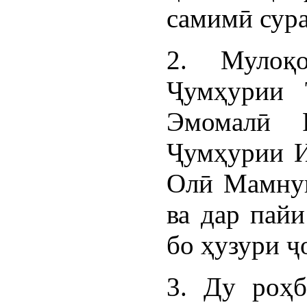
самимӣ сура
2. Мулоқо
Ҷумҳурии 
Эмомалӣ 
Ҷумҳурии И
Олӣ Мамнун
ва дар пайи
бо ҳузури ҷ
3. Ду роҳб