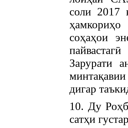
соли 2017 
ҳамкориҳо
соҳаҳои эн
пайвастаг
Зарурати а
минтақави
дигар таъки
10. Ду Роҳб
сатҳи густа