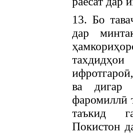
раёсат дар 
13. Бо тава
дар минта
ҳамкориҳор
тахдидҳо
ифротгароӣ
ва дигар 
фаромиллӣ 
таъкид г
Покистон д