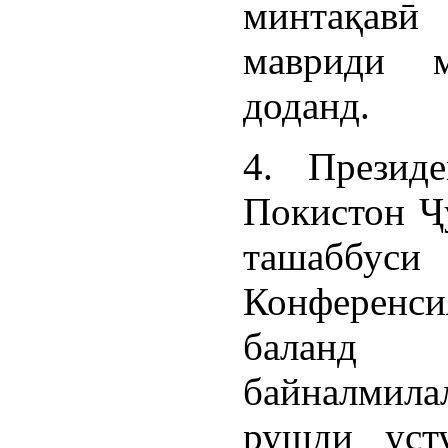
минтақав
мавриди 
доданд.
4. Презид
Покистон Ҷ
ташаббуси
Конференси
баланд
байналми
рушди усту