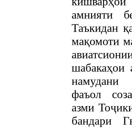
кишварҳои
амнияти б
Таъкидан қ
мақомоти ма
авиатсион
шабакаҳои 
намудани 
фаъол соз
азми Тоҷики
бандари Г