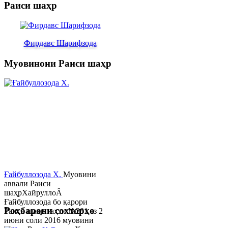
Раиси шаҳр
Фирдавс Шарифзода
Муовинони Раиси шаҳр
Ғайбуллозода Х.
Муовини
аввали Раиси
шаҳрХайруллоÂ
Ғайбуллозода бо қарори
Роҳбарони сохторҳо
Раиси шаҳр таҳти №281 аз 2
июни соли 2016 муовини