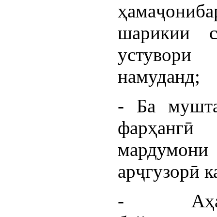
ҳамаҷониба
шарикии с
устувори
намуданд;
- Ба мушта
фарҳангӣ
мардумони
арҷгузорӣ к
- Аҳам