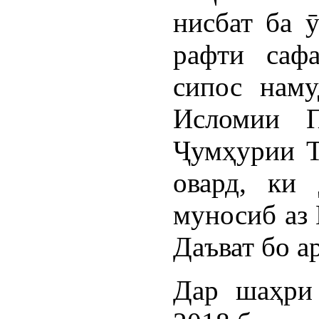
нисбат ба 
рафти сафа
сипос наму
Исломии П
Ҷумҳурии Т
овард, ки
муносиб аз 
Даъват бо а
Дар шаҳри