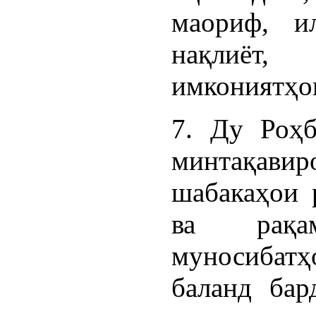
маориф, ил
нақлиёт,
имкониятҳои
7. Ду Роҳб
минтақа
шабакаҳои 
ва рақа
муносибатҳ
баланд бар