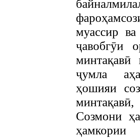
байналмила
фароҳамсо
муассир ва
ҷавобгӯи о
минтақавӣ 
ҷумла аҳ
ҳошияи соз
минтақав
Созмони ҳа
ҳамкории