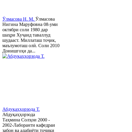
Ӯлмасова Н. М.
Ӯлмасова
Нигина Маруфовна 08-уми
октябри соли 1980 дар
шаҳри Хуҷанд таваллуд
шудааст. Миллаташ тоҷик,
маълумоташ олӣ. Соли 2010
Донишгоҳи да...
Абдуқаҳҳорзода Т.
Абдуқаҳҳорзода
Таҳмина Солҳои 2000 -
2002-Лаборанти кафедраи
забон ва адабиёти тоҷики