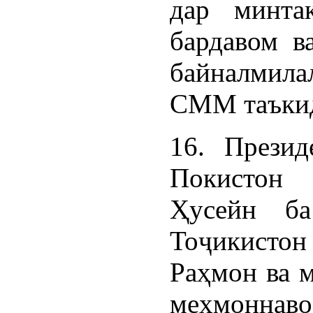
дар минта
бардавом в
байналмил
СММ таъкид
16. Прези
Покистон
Ҳусейн ба
Тоҷикисто
Раҳмон ва 
меҳмоннав