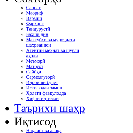
Саноат
Маориф
Варзиш
Фарҳанг
Тандурустӣ
Бахши дин
Мактубҳо ва муроҷиати
шаҳрвандон
Агентии меҳнат ва шуғли
аҳолӣ
Меъморӣ
Матбуот
Сайёҳӣ
Сармоягузорӣ
Иҷроиши буҷет
Истифодаи замин
Ҳолати фавқулодда
Хифзи иҷтимоӣ
Таърихи шаҳр
Иқтисод
Нақлиёт ва алоқа