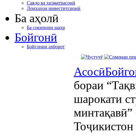
Савдо ва хизматрасонӣ
Лоиҳаҳои инвеститсионӣ
Ба аҳолӣ
Ба сокинони шаҳр
Бойгонӣ
Бойгонии ахборот
Асосӣ
Бойго
бораи “Тақв
шарокати ст
минтақавӣ”
Тоҷикистон