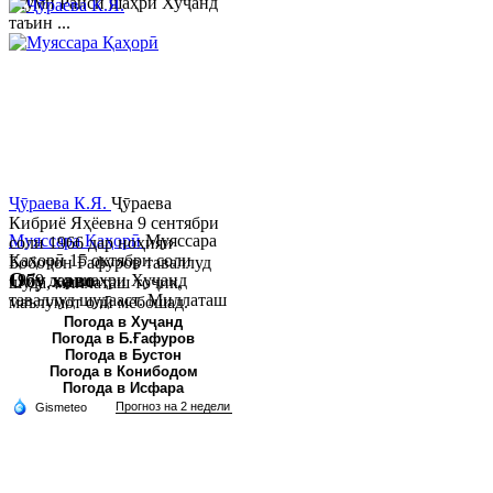
якуми Раиси шаҳри Хуҷанд
таъин ...
Ҷӯраева К.Я.
Ҷӯраева
Кибриё Яҳёевна 9 сентябри
Муяссара Қаҳорӣ
Муяссара
соли 1966 дар ноҳияи
Қаҳорӣ 15 октябри соли
Бобоҷон Ғафуров таваллуд
Обу хаво
1979 дар шаҳри Хуҷанд
шуда, миллаташ тоҷик,
таваллуд шудааст. Миллаташ
маълумот олӣ мебошад.
тоҷик. Маълумот олӣ. Соли
Соли 1997 Донишг...
Погода в Хуҷанд
Погода в Б.Ғафуров
2002 Донишгоҳи давлатии
Погода в Бустон
Хуҷанд ба...
Погода в Конибодом
Погода в Исфара