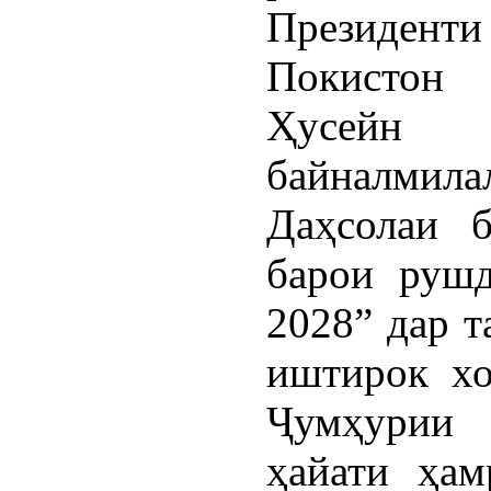
Президен
Покистон
Ҳусейн 
байналмила
Даҳсолаи 
барои рушд
2028” дар т
иштирок хо
Ҷумҳурии
ҳайати ҳам