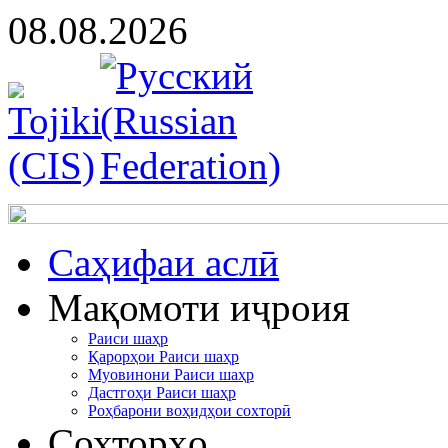
08.08.2026
Cаҳифаи аслӣ
Мақомоти иҷроия
Раиси шаҳр
Қарорҳои Раиси шаҳр
Муовинони Раиси шаҳр
Дастгоҳи Раиси шаҳр
Роҳбарони воҳидҳои сохторӣ
Сохторҳо