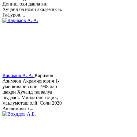
Донишгоҳи давлатии
Хуҷанд ба номи академик Б.
Ғафуров,...
Каримов А. А.
Каримов
Азимҷон Акрамҷонович 1-
уми январи соли 1998 дар
шаҳри Хуҷанд таввалуд
шудааст. Миллаташ тоҷик,
маълумоташ олӣ. Соли 2020
Академияи х...