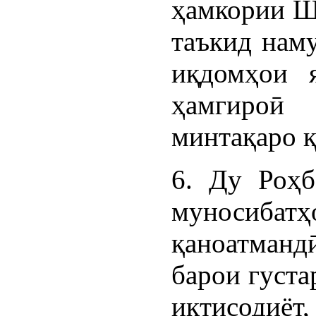
ҳамкории Ша
таъкид наму
иқдомҳои 
ҳамгироӣ
минтақаро қ
6. Ду Роҳб
муносиба
қаноатмандӣ
барои густа
иқтисодиёт