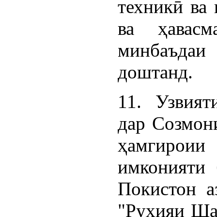
техникӣ ва
ва ҳавасм
минбаъда
доштанд.
11. Узвият
дар Созмон
ҳамгирои
имконияти 
Покистон а
"Руҳияи Ша