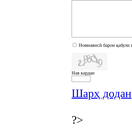
Номнависӣ барои қабули 
Нав кардан
Шарҳ додан
?>