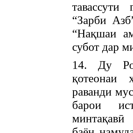
тавассути 
“Зарби Азб”
“Нақшаи ам
субот дар м
14. Ду Ро
қотеонаи 
раванди мус
барои ис
минтақавӣ
баён намуд