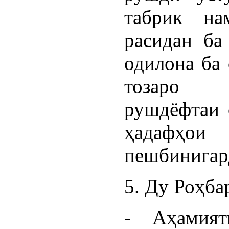
табрик на
расидан ба
одилона ба
тозаро т
рушдёфтаи 
ҳадафҳои
пешбинигар
5. Ду Роҳба
- Аҳамият