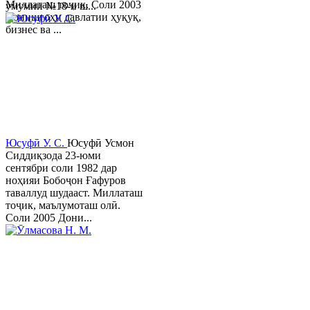
Миллаташ тоҷик. Соли 2003
умумии №18-и ш...
Донишгоҳи давлатии ҳуқуқ,
бизнес ва ...
Юсуфӣ У. C.
Юсуфӣ Усмон
Сиддиқзода 23-юми
сентябри соли 1982 дар
ноҳияи Бобоҷон Ғафуров
таваллуд шудааст. Миллаташ
тоҷик, маълумоташ олӣ.
Соли 2005 Дони...