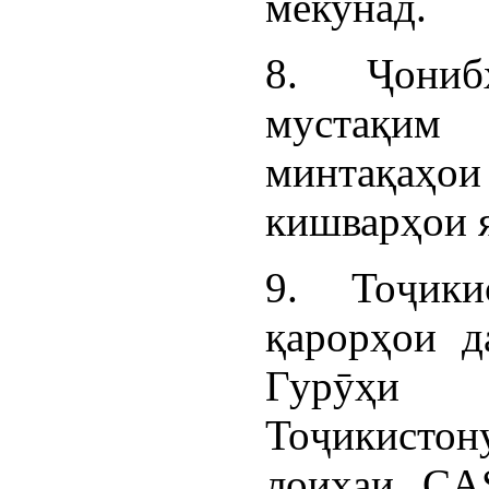
мекунад.
8. Ҷониб
мустақи
минтақаҳои
кишварҳои я
9. Тоҷик
қарорҳои д
Гурӯҳи
Тоҷикистон
лоиҳаи CA