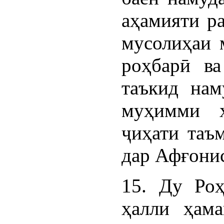
аҳамияти ра
мусолиҳаи 
роҳбарӣ ва
таъкид нам
муҳимми ҳ
ҷиҳати таъ
дар Афғонис
15. Ду Роҳ
ҳалли ҳама