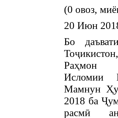
(0 овоз, миё
20 Июн 201
Бо даъват
Тоҷикисто
Раҳмон П
Исломии 
Мамнун Ҳу
2018 ба Ҷу
расмӣ а