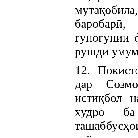
мутақобил
баробарӣ
гуногунии 
рушди умум
12. Покист
дар Созмо
истиқбол н
худро б
ташаббусҳо