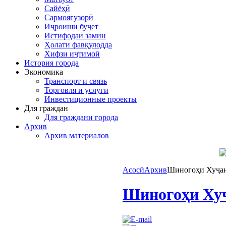
Сайёҳӣ
Сармоягузорӣ
Иҷроиши буҷет
Истифодаи замин
Ҳолати фавқулодда
Хифзи иҷтимоӣ
История города
Экономика
Транспорт и связь
Торговля и услуги
Инвестиционные проекты
Для граждан
Для граждани города
Архив
Архив материалов
Асосӣ
Архив
Шиногоҳи Хуҷанд
Шиногоҳи Хуҷ