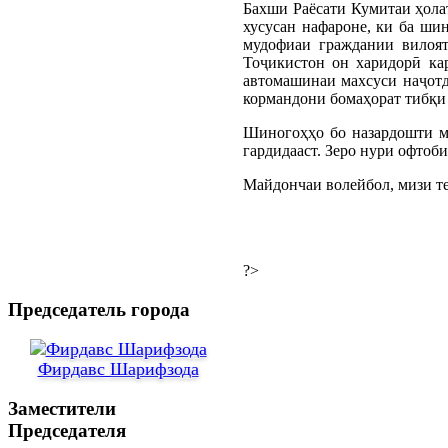
Бахши Раёсати Кумитаи ҳола
хусусан нафароне, ки ба ши
мудофиаи граждании вилоят
Тоҷикистон он харидорӣ кар
автомашинаи махсуси наҷотди
кормандони бомаҳорат тибқи
Шиногоҳҳо бо назардошти м
гардидааст. Зеро нури офтоб
Майдончаи волейбол, мизи те
?>
Председатель города
Фирдавс Шарифзода
Заместители
Председателя