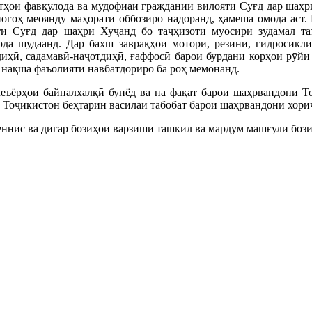
тҳои фавқулода ва мудофиаи граждании вилояти Суғд дар шаҳр
ногоҳ меоянду маҳорати оббозиро надоранд, ҳамеша омода аст.
и Суғд дар шаҳри Хуҷанд бо таҷҳизоти муосири зудамал та
да шудаанд. Дар бахш заврақҳои моторӣ, резинӣ, гидросикли
ҳӣ, садамавӣ-наҷотдиҳӣ, ғаффосӣ барои бурдани корҳои рӯйи о
 нақша фаъолияти навбатдориро ба роҳ мемонанд.
еъёрҳои байналхалқӣ бунёд ва на фақат барои шаҳрвандони Т
и Тоҷикистон беҳтарин василаи табобат барои шаҳрвандони хориҷ
ннис ва дигар бозиҳои варзишӣ ташкил ва мардум машғули бозӣ 