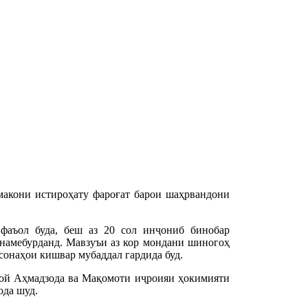
макони истироҳату фароғат барои шаҳрвандони
фаъол буда, беш аз 20 сол инҷониб бинобар
 намебурданд. Мавзуъи аз кор мондани шиногоҳ
сонаҳои кишвар мубаддал гардида буд.
бой Аҳмадзода ва Мақомоти иҷроияи ҳокимияти
ода шуд.