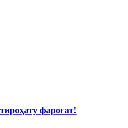
тироҳату фароғат!