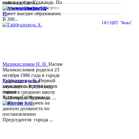
года в городе Худжанде. По
мебошад. Соли...
национальности таджичка.
www.khujand.tj
,
e-mail:
mihd.khujand@gmail.com
Имеет высшее образование.
В 200...
© 2013-2018 Разработчик и техническая поддержка
ОО ЦИТ "Кова"
Маликисломов Н. Н.
Насим
Маликисломов родился 23
октября 1986 года в городе
Гайбуллозода Х.
Первый
Худжанде в семье
заместитель председателя
служащего. В 1994 году
города
пошел в среднюю школу
ХуджандГайбуллозода
№18 города Худжанда, ...
Хайрулло назначен на
данную должность по
постановлению
Председателя города ...