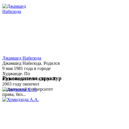
Джамшед Набизода
Джамшед Набизода. Родился
9 мая 1981 года в городе
Худжанде. По
Руководители структур
национальности таджик. В
2003 году окончил
Таджикский университет
права, биз...