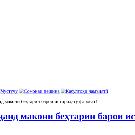
 макони беҳтарин барои истироҳату фароғат!
анд макони беҳтарин барои ис