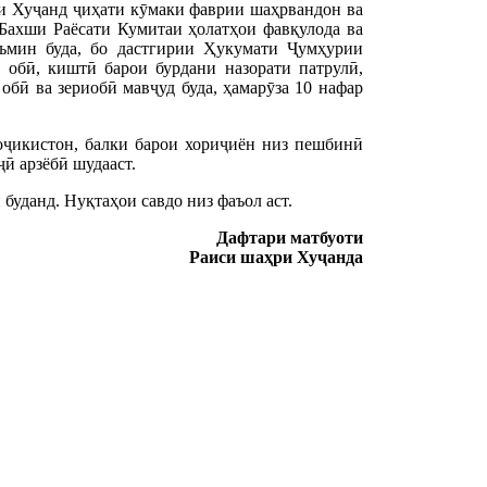
и Хуҷанд ҷиҳати кӯмаки фаврии шаҳрвандон ва
 Бахши Раёсати Кумитаи ҳолатҳои фавқулода ва
ъмин буда, бо дастгирии Ҳукумати Ҷумҳурии
 обӣ, киштӣ барои бурдани назорати патрулӣ,
бӣ ва зериобӣ мавҷуд буда, ҳамарӯза 10 нафар
оҷикистон, балки барои хориҷиён низ пешбинӣ
ӣ арзёбӣ шудааст.
буданд. Нуқтаҳои савдо низ фаъол аст.
Дафтари матбуоти
Раиси ша
ҳ
ри Ху
ҷ
андa