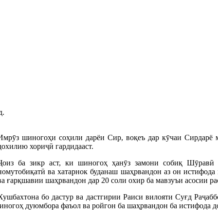
д.
Имрӯз шиногоҳи соҳили дарёи Сир, воқеъ дар кӯчаи Сирдарё 
дохилию хориҷӣ гардидааст.
Ҷоиз ба зикр аст, ки шиногоҳ ҳанӯз замони собиқ Шӯравӣ 
номутобиқатӣ ва хатарнок буданаш шаҳрвандон аз он истифода
ва ғарқшавии шаҳрвандон дар 20 соли охир ба мавзуъи асосии ра
Хушбахтона бо дастур ва дастгирии Раиси вилояти Суғд Раҷаб
иногоҳ дуюмбора фаъол ва ройгон ба шаҳрвандон ба истифода д