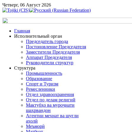
Четверг, 06 Август 2026
Главная
Исполнительный орган
Председатель города
Постоновление Председателя
Заместители Председателя
Аппарат Председателя
Руководители структур
Структура
Промышленность
Образование
Спорт и Туризм
Ремесленники
Отдел здравоохранения
Отдел по делам религий
Мактубҳо ва муроҷиати
шаҳрвандон
Агентии меҳнат ва шуғли
аҳолӣ
Меъморӣ
Матбуот